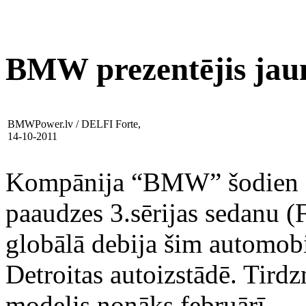
BMW prezentējis jaun
BMWPower.lv / DELFI Forte,
14-10-2011
Kompānija “BMW” šodien M
paaudzes 3.sērijas sedanu (
globālā debija šim automobi
Detroitas autoizstādē. Tir
modelis nonāks februārī.