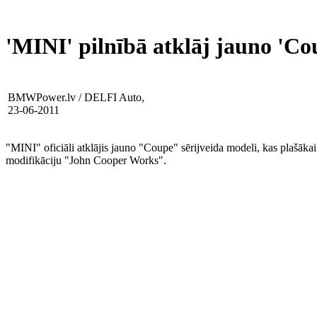
'MINI' pilnībā atklāj jauno 'Co
BMWPower.lv / DELFI Auto,
23-06-2011
"MINI" oficiāli atklājis jauno "Coupe" sērijveida modeli, kas plašākai 
modifikāciju "John Cooper Works".