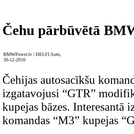
Čehu pārbūvētā BMW 
BMWPower.lv / DELFI Auto,
30-12-2010
Čehijas autosacīkšu koman
izgatavojusi “GTR” modifi
kupejas bāzes. Interesantā iz
komandas “M3” kupejas “GTR