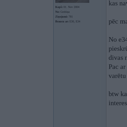
kas na
Kopš:
01. Nov 2004
No:
Grobiņa
Ziņojumi:
781
pēc ma
Braucu ar:
E30, E34
No e34
pieskr
divas 
Pac ar
varētu
btw ka
interes