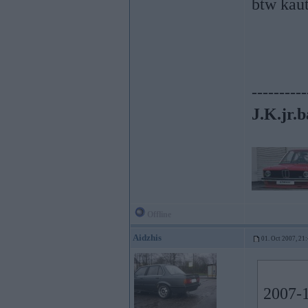
btw kaut
----------
J.K.jr.b
Offline
Aidzhis
01. Oct 2007, 21
2007-1