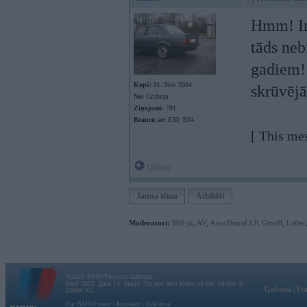
Hmm! Int
tāds neb
gadiem! 
Kopš:
01. Nov 2004
skrūvējā
No:
Grobiņa
Ziņojumi:
781
Braucu ar:
E30, E34
[ This me
Offline
Jauna tēma
Atbildēt
Moderatori:
968-jk
,
AV
,
AiwaShuraLLP
,
GirtzB
,
Lafter
Vortāls BMWPower.lv darbojas
kopš 2002. gada 14. maija. Tas nav auto klubs un nav saistīts ar
Galvena
|
Fo
BMW AG.
Par BMWPower
|
Kontakti
|
Reklāma