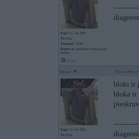
----------
diagnost
Kopš:
22. Jun 2002
No:
Rīga
Ziņojumi:
31536
Braucu ar:
iepirkuma ratiem pa alko
outletu
Offline
Driver
01. Oct 2007, 19
bloki ir
bloka ir
pieskruv
----------
Kopš:
22. Jun 2002
diagnost
No:
Rīga