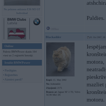
atshchi
No pelniem atdzimis E36 M3 GT
Individual
Paldies.
Offline
Blackadder
01. Oct 2007, 18
Iespējam
Online
Pašreiz BMWPower skatās 164
kronštei
viesi un 2 reģistrēti lietotāji.
motora, 
Ienākt BMWPower
neatradī
• Pieslēgties
• Reģistrēties
pieskrūv
• Aizmirsi paroli?
Kopš:
15. May 2002
mazliet 
No:
Aizkraukle
Ziņojumi:
2175
kronštei
Braucu ar:
Jaguar XF 2.7D, Volvo
XC90 Mk1 D5
motoru.