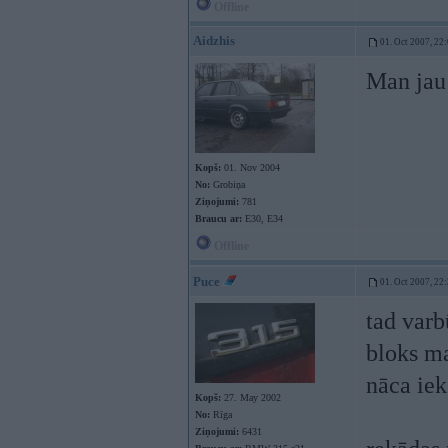
Offline
Aidzhis
01. Oct 2007, 22
Man jau 
Kopš:
01. Nov 2004
No:
Grobiņa
Ziņojumi:
781
Braucu ar:
E30, E34
Offline
Puce
01. Oct 2007, 22
tad varb
bloks ma
nāca iek
Kopš:
27. May 2002
No:
Rīga
Ziņojumi:
6431