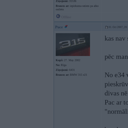
Ziņojumi:
31536
Braucu ar:
iepirkuma ratiem pa alko
outletu
Offline
Puce
01. Oct 2007, 20
kas nav 
pēc man
Kopš:
27. May 2002
No:
Rīga
Ziņojumi:
6431
No e34 v
Braucu ar:
BMW 315 e21
pieskrūv
divas nē
Pac ar t
"normāli