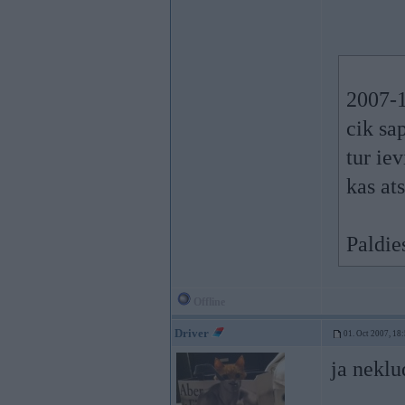
2007-1
cik sa
tur ie
kas at
Paldie
Offline
Driver
01. Oct 2007, 18
ja neklu