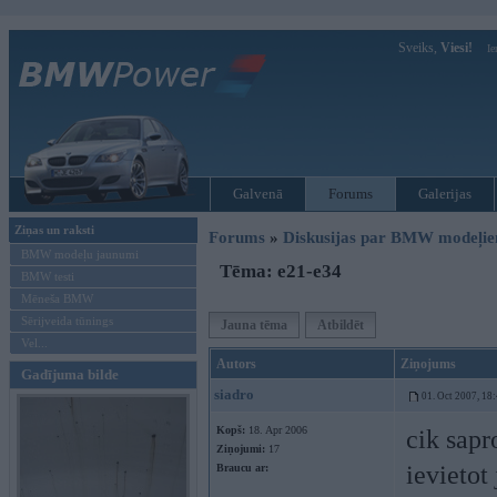
Sveiks,
Viesi!
Ie
Galvenā
Forums
Galerijas
Ziņas un raksti
Forums
»
Diskusijas par BMW modeļi
BMW modeļu jaunumi
Tēma: e21-e34
BMW testi
Mēneša BMW
Sērijveida tūnings
Jauna tēma
Atbildēt
Vel...
Autors
Ziņojums
Gadījuma bilde
siadro
01. Oct 2007, 18
Kopš:
18. Apr 2006
cik sapr
Ziņojumi:
17
ievietot
Braucu ar: