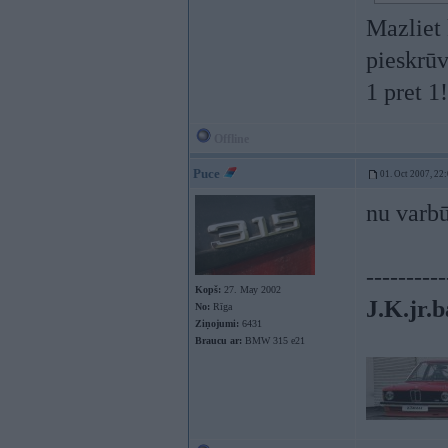
Mazliet
pieskrūv
1 pret 1!
Offline
Puce
01. Oct 2007, 22
nu varbū
----------
Kopš:
27. May 2002
J.K.jr.b
No:
Rīga
Ziņojumi:
6431
Braucu ar:
BMW 315 e21