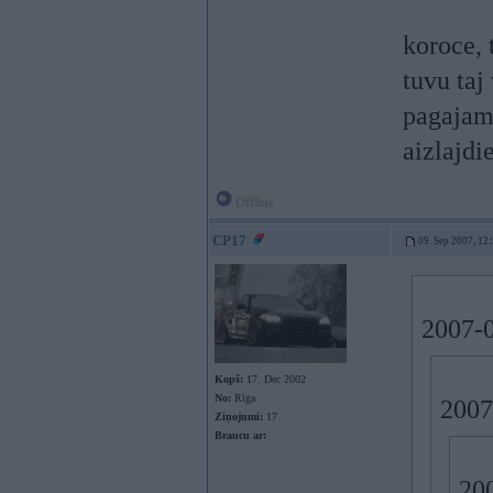
koroce, 
tuvu taj 
pagajam
aizlajdi
Offline
CP17
09. Sep 2007, 12
2007-0
Kopš:
17. Dec 2002
No:
Rīga
2007
Ziņojumi:
17
Braucu ar:
20