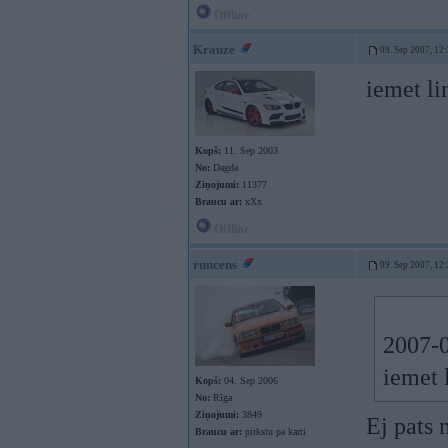
Offline
Krauze
09. Sep 2007, 12
iemet l
Kopš:
11. Sep 2003
No:
Dagda
Ziņojumi:
11377
Braucu ar:
xXx
Offline
runcens
09. Sep 2007, 12
2007-0
iemet 
Kopš:
04. Sep 2006
No:
Rīga
Ziņojumi:
3849
Ej pats m
Braucu ar:
pirkstu pa karti