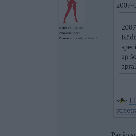
2007-0
2007
Kopš:
07. Aug 2007
Ziņojumi:
2299
Kādo
Braucu ar:
Ja ved, tad braucu!
speci
ap š
aprak
Li
streetr
Par šo s