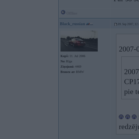
Offline
Black_russian
09. Sep 2007, 12
2007-0
Kopš:
11. Jul 2006
No:
Rīga
Ziņojumi:
4469
2007
Braucu ar:
BMW
CP17
pie 
redzē