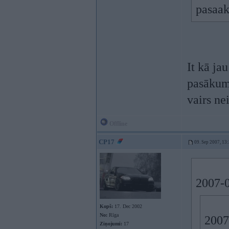
pasaak
It kā ja
pasākumu
vairs nei
Offline
CP17
09. Sep 2007, 13
2007-0
Kopš:
17. Dec 2002
No:
Rīga
2007
Ziņojumi:
17