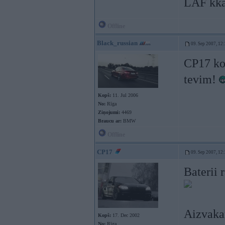
LAF kkaa
Offline
Black_russian
09. Sep 2007, 12
CP17 ko 
tevim!
Kopš:
11. Jul 2006
No:
Rīga
Ziņojumi:
4469
Braucu ar:
BMW
Offline
CP17
09. Sep 2007, 12
Baterii
Aizvakar
Kopš:
17. Dec 2002
No:
Rīga