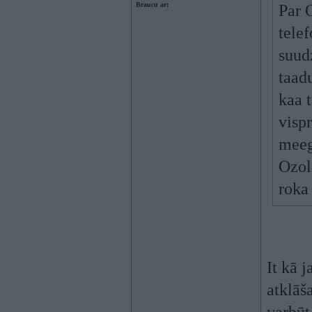
Braucu ar:
Par 
tele
suud
taad
kaa t
visp
meeg
Ozol
roka 
It kā 
atklāš