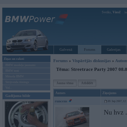
Sveiks,
Viesi!
Ie
Galvenā
Forums
Galerijas
Ziņas un raksti
Forums
»
Vispārējās diskusijas
»
Autom
BMW modeļu jaunumi
Tēma: Streetrace Party 2007 08.0
BMW testi
Mēneša BMW
Sērijveida tūnings
Jauna tēma
Atbildēt
Vel...
Autors
Ziņojums
Gadījuma bilde
runcens
09. Sep 2007, 12
Nu hvz .