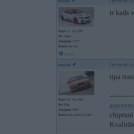
Krauze
09. Sep 2007, 12
ir kads 
Kopš:
11. Sep 2003
No:
Dagda
Ziņojumi:
11377
Braucu ar:
xXx
Offline
runcens
09. Sep 2007, 12
tipa trau
----------
Kopš:
04. Sep 2006
autorem
No:
Rīga
Ziņojumi:
3849
chiptunin
Braucu ar:
pirkstu pa karti
Kvalitā