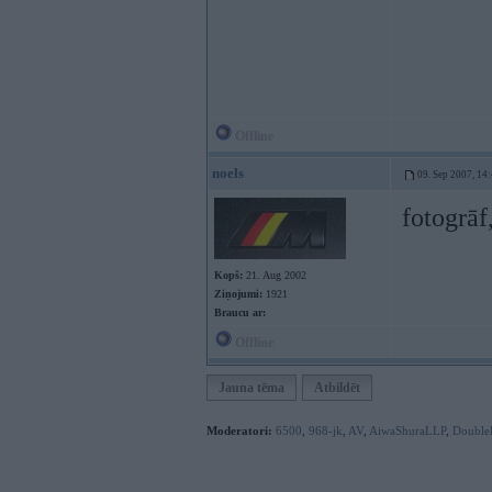
Offline
noels
09. Sep 2007, 14
fotogrāf,
Kopš:
21. Aug 2002
Ziņojumi:
1921
Braucu ar:
Offline
Jauna tēma
Atbildēt
Moderatori:
6500
,
968-jk
,
AV
,
AiwaShuraLLP
,
Double