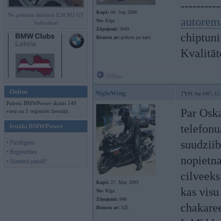
----------
Kopš:
04. Sep 2006
No pelniem atdzimis E36 M3 GT
autorem
No:
Rīga
Individual
Ziņojumi:
3849
chiptunin
Braucu ar:
pirkstu pa karti
Kvalitā
Offline
Online
NightWing
09. Sep 2007, 12
Pašreiz BMWPower skatās 149
Par Oska
viesi un 1 reģistrēti lietotāji.
Ienākt BMWPower
telefonu
suudzii
• Pieslēgties
• Reģistrēties
nopietn
• Aizmirsi paroli?
cilveeks
Kopš:
27. May 2003
kas visu
No:
Rīga
Ziņojumi:
848
chakare
Braucu ar:
325