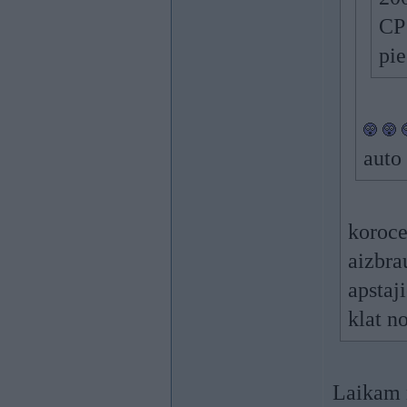
CP1
pie
auto
koroce
aizbrau
apstaj
klat n
Laikam 