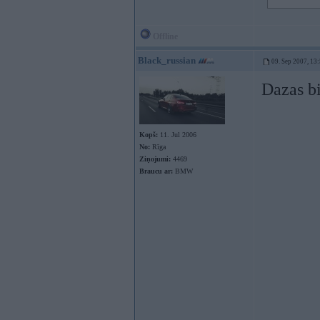
Offline
Black_russian
09. Sep 2007, 13
Dazas b
Kopš:
11. Jul 2006
No:
Rīga
Ziņojumi:
4469
Braucu ar:
BMW