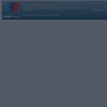
Vortāls BMWPower.lv darbojas
kopš 2002. gada 14. maija. Tas nav auto klubs un nav saistīts ar
Galvena
|
Fo
BMW AG.
Par BMWPower
|
Kontakti
|
Reklāma