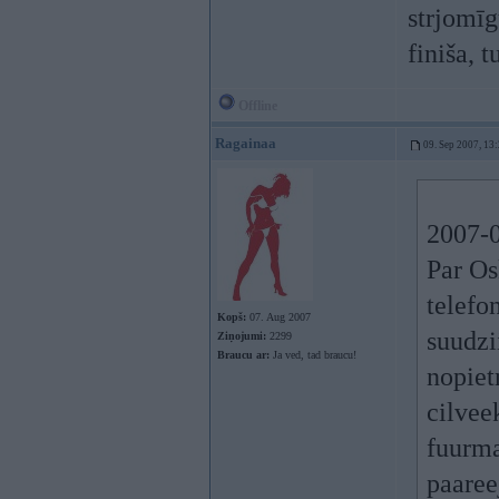
strjomīg
finiša, t
Offline
Ragainaa
09. Sep 2007, 13
2007-0
Par Os
telefo
Kopš:
07. Aug 2007
suudzi
Ziņojumi:
2299
Braucu ar:
Ja ved, tad braucu!
nopiet
cilveek
fuurma
paaree