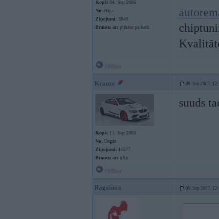
Kopš:
04. Sep 2006
autorem
No:
Rīga
Ziņojumi:
3849
chiptunin
Braucu ar:
pirkstu pa karti
Kvalitā
Offline
Krauze
09. Sep 2007, 12
suuds t
Kopš:
11. Sep 2003
No:
Dagda
Ziņojumi:
11377
Braucu ar:
xXx
Offline
Ragainaa
09. Sep 2007, 12