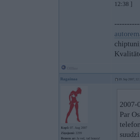
12:38 ]
----------
autorem
chiptunin
Kvalitā
Offline
Ragainaa
09. Sep 2007, 12
2007-0
Par Os
telefo
Kopš:
07. Aug 2007
suudzi
Ziņojumi:
2299
Braucu ar:
Ja ved, tad braucu!