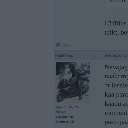
varbūt
Cīnīties
teikt, be
Offline
NightWing
09. Sep 2007, 13
Nevajag 
naakamg
ar iesni
kaa para
kaadu au
Kopš:
27. May 2003
momentu
No:
Rīga
Ziņojumi:
848
pazinjaa
Braucu ar:
325