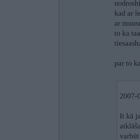
nodroshi
kad ar l
ar muusu
to ka ta
tiesaash
par to k
2007-0
It kā 
atklāš
varbūt