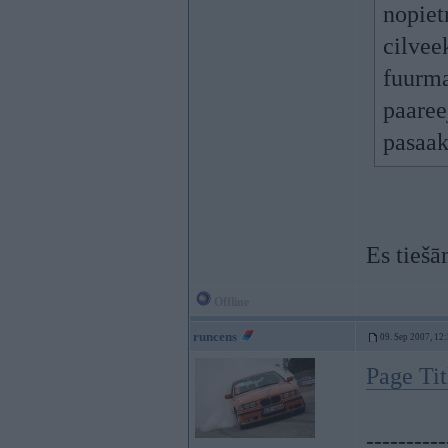
nopiet
cilveek
fuurma
paaree
pasaak
Es tiešā
Offline
runcens
09. Sep 2007, 12
Page Tit
----------