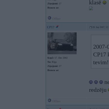
klasē
Ziņojumi:
17
Braucu ar:
Offline
CP17
09. Sep 2007, 12
2007-0
CP17 k
Kopš:
17. Dec 2002
tevim
No:
Rīga
Ziņojumi:
17
Braucu ar:
ne
redzēju
Offline