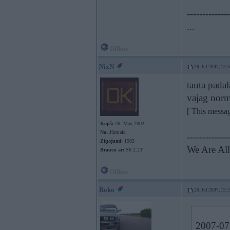
--------------
...
Offline
NixN
26. Jul 2007, 13:
tauta padal
vajag norm
[ This messa
Kopš:
26. May 2002
No:
Jūrmala
--------------
Ziņojumi:
1983
We Are All
Braucu ar:
S6 2.2T
Offline
Roko
26. Jul 2007, 15:
2007-07-