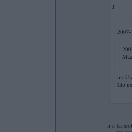
J.
2007-1
200
Mazā
moš ka
šito n
ir ir tas s