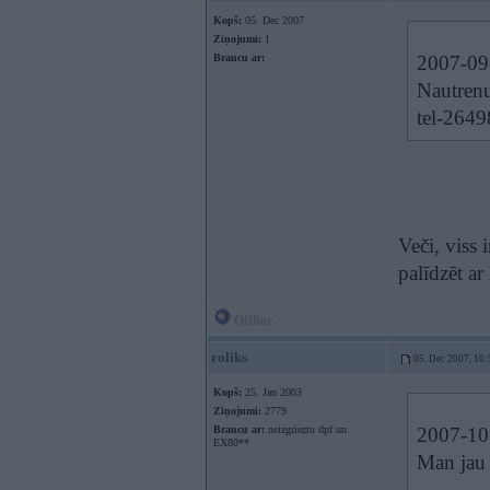
Kopš:
05. Dec 2007
Ziņojumi:
1
Braucu ar:
2007-09-
Nautrenu
tel-264
Veči, viss 
palīdzēt a
Offline
roliks
05. Dec 2007, 10:
Kopš:
25. Jan 2003
Ziņojumi:
2779
Braucu ar:
neizgrieztu dpf un
2007-10-
EX80**
Man jau 