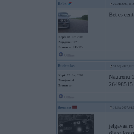
Roko
26. Jul 2007, 16:
Bet es cen
Kopš:
08. Feb 2003
Ziņojumi:
1423
Braucu ar:
FD-325
Offline
Budetalas
18. Sep 2007, 00:
Kopš:
17. Sep 2007
Nautrenu 1
Ziņojumi:
4
26498515
Braucu ar:
Offline
thomass
18. Sep 2007, 01:
jelgavaa ro
riigaa krus