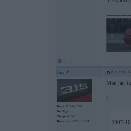
tu skaidri 
--------------
Offline
Puce
29. Oct 2007, 16:
Man jau šķi
J.
Kopš:
27. May 2002
No:
Rīga
Ziņojumi:
6431
2007-10-
Braucu ar:
BMW 315 e21