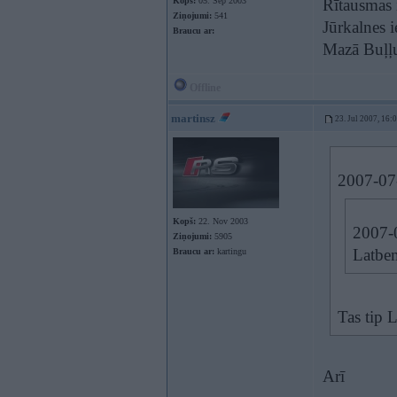
Kopš:
05. Sep 2003
Rītausmas 
Ziņojumi:
541
Jūrkalnes i
Braucu ar:
Mazā Buļļu
Offline
martinsz
23. Jul 2007, 16:
2007-07-
Kopš:
22. Nov 2003
2007-0
Ziņojumi:
5905
Latbem
Braucu ar:
kartingu
Tas tip 
Arī