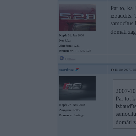
Par to, ka
izbaudīts. 
samocītus B
domāti zag
Kopš:
31. Jan 2006
No:
Rīga
Ziņojumi:
1233
Braucu ar:
E12 525, 528
Offline
martinsz
15. Oct 2007, 16:
2007-10-
Par to, 
izbaudīts
Kopš:
22. Nov 2003
Ziņojumi:
5905
samocītu
Braucu ar:
kartingu
domāti z