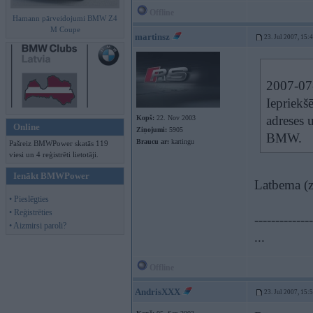
Offline
Hamann pārveidojumi BMW Z4
M Coupe
martinsz
23. Jul 2007, 15:
2007-07-
Iepriekšē
adreses u
Kopš:
22. Nov 2003
Online
Ziņojumi:
5905
BMW.
Braucu ar:
kartingu
Pašreiz BMWPower skatās 119
viesi un 4 reģistrēti lietotāji.
Ienākt BMWPower
Latbema (z
• Pieslēgties
• Reģistrēties
--------------
• Aizmirsi paroli?
...
Offline
AndrisXXX
23. Jul 2007, 15: