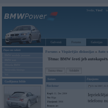
Sveiks,
Viesi!
Ie
Galvenā
Forums
Galerijas
Ziņas un raksti
Forums
»
Vispārējās diskusijas
»
Auto s
BMW modeļu jaunumi
Tēma: BMW šroti jeb autokapsēt
BMW testi
Mēneša BMW
Sērijveida tūnings
Jauna tēma
Atbildēt
Vel...
Autors
Ziņojums
Gadījuma bilde
Rockstar
23. Jul 2007, 15:
Kopš:
11. Dec 2004
Iepriekšēja
No:
Rīga
telefonu n
Ziņojumi:
3956
Braucu ar: