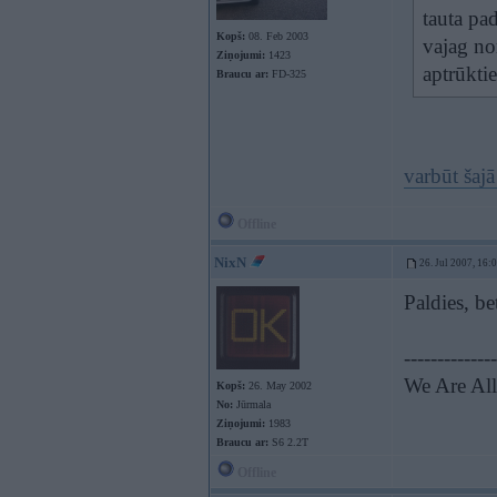
tauta pa
Kopš:
08. Feb 2003
vajag no
Ziņojumi:
1423
aptrūkti
Braucu ar:
FD-325
varbūt šajā
Offline
NixN
26. Jul 2007, 16:
Paldies, be
--------------
We Are All
Kopš:
26. May 2002
No:
Jūrmala
Ziņojumi:
1983
Braucu ar:
S6 2.2T
Offline