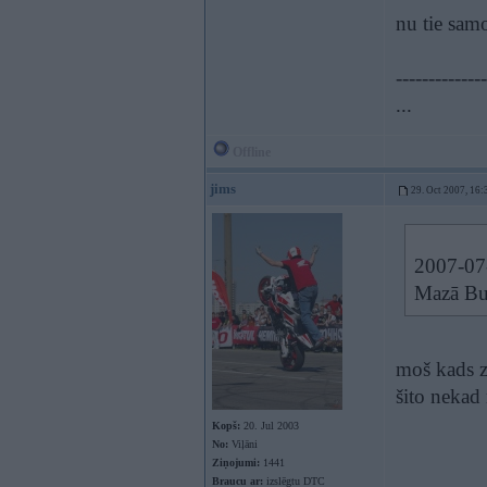
nu tie samo
--------------
...
Offline
jims
29. Oct 2007, 16:
2007-07-
Mazā Buļ
moš kads z
šito nekad 
Kopš:
20. Jul 2003
No:
Viļāni
Ziņojumi:
1441
Braucu ar:
izslēgtu DTC