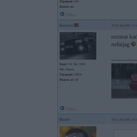
Ziņojumi:
344
Braucu ar:
Offline
thomass
29. Sep 2007, 12:
nezinat kad
nefaijag
--------------
Kopš:
04. Dec 2004
No:
Jelgava
Ziņojumi:
10050
Braucu ar:
A8
Offline
Modrs
15. Oct 2007, 16: