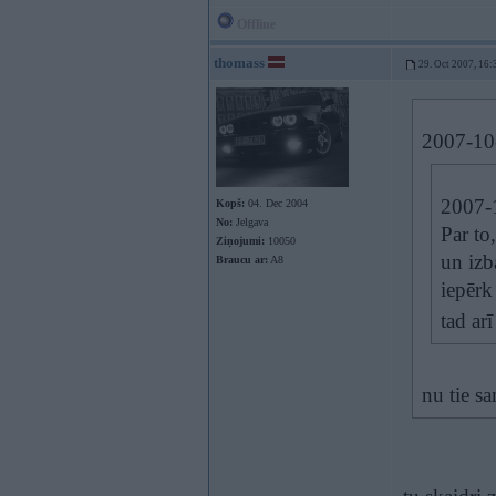
Offline
thomass
29. Oct 2007, 16:
2007-10-
2007-1
Kopš:
04. Dec 2004
No:
Jelgava
Par to
Ziņojumi:
10050
un izb
Braucu ar:
A8
iepērk
tad ar
nu tie sa