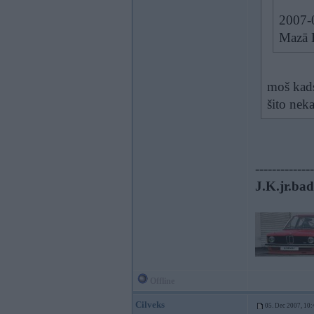
2007-
Mazā B
moš kads
šito nek
--------------
J.K.jr.bad
Offline
Cilveks
05. Dec 2007, 10: