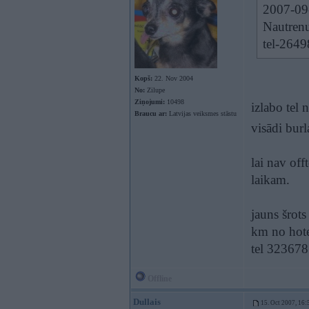
2007-09-
Nautrenu
tel-264
Kopš:
22. Nov 2004
No:
Zilupe
Ziņojumi:
10498
izlabo tel 
Braucu ar:
Latvijas veiksmes stāstu
visādi bur
lai nav off
laikam.
jauns šrots
km no hote
tel 323678
Offline
Dullais
15. Oct 2007, 16: