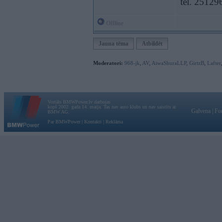
tel. 25129
Offline
Jauna tēma
Atbildēt
Moderatori:
968-jk
,
AV
,
AiwaShuraLLP
,
GirtzB
,
Lafter
Vortāls BMWPower.lv darbojas
kopš 2002. gada 14. maija. Tas nav auto klubs un nav saistīts ar
Galvena
|
Fo
BMW AG.
Par BMWPower
|
Kontakti
|
Reklāma