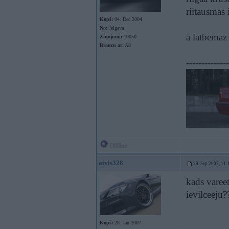
riitausmas 
Kopš:
04. Dec 2004
No:
Jelgava
a latbemaz
Ziņojumi:
10050
Braucu ar:
A8
--------------
Offline
aivis328
29. Sep 2007, 11:
kads vareet
ievilceeju
Kopš:
28. Jan 2007