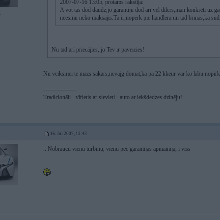
2007-07-16 13:05, protams rakstīja:
A vot tas dod daudz,jo garantiju dod arī vēl dīlers,man konkrēti uz ga
5
neesmu neko maksājis.Tā ir,nopērk pie handlera un tad brīnās,ka sūd
Nu tad arī priecājies, jo Tev ir paveicies!
Nu veiksmei te mazs sakars,nevajg domāt,ka pa 22 kkeur var ko labu nopirk
-----------------
Tradicionāli - vīrietis ar sievieti - auto ar iekšdedzes dzinēju!
16. Jul 2007, 13:43
.. Nobraucu vienu turbīnu, vienu pēc garantijas apmainīja, i viss