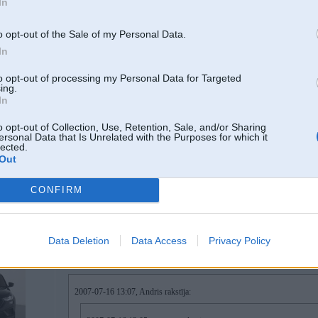
In
... ir ir, arī lēnāki par mani
o opt-out of the Sale of my Personal Data.
In
16. Jul 2007, 13:38
to opt-out of processing my Personal Data for Targeted
ing.
Ir piedāvājumā 730d 2004’ ar PVN 31800E
In
cena runājama....
PM
o opt-out of Collection, Use, Retention, Sale, and/or Sharing
ersonal Data that Is Unrelated with the Purposes for which it
lected.
Out
CONFIRM
Data Deletion
Data Access
Privacy Policy
16. Jul 2007, 13:42
2007-07-16 13:07, Andris rakstīja: