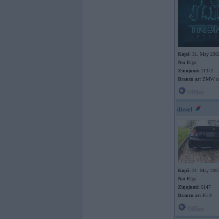
Kopš:
31. May 200
No:
Rīga
Ziņojumi:
11342
Braucu ar:
BMW un 
Offline
diesel
Kopš:
31. May 200
No:
Rīga
Ziņojumi:
6147
Braucu ar:
JG 9
Offline