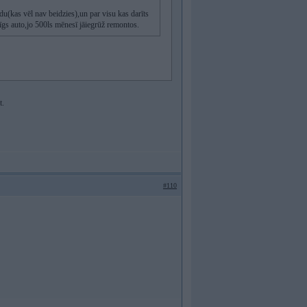
du(kas vēl nav beidzies),un par visu kas darīts
īgs auto,jo 500ls mēnesī jāiegrūž remontos.
t.
#110