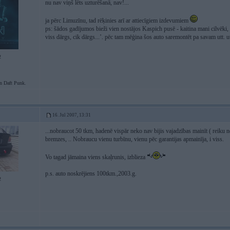
nu nav viņš lēts uzturēšanā, nav!...
ja pērc Limuzīnu, tad rēķinies arī ar attiecīgiem izdevumiem
ps: šādos gadījumos bieži vien nostājos Kaspich pusē - kaitina mani cilvēki
viss dārgs, cik dārgs...’. pēc tam mēģina šos auto saremontēt pa savam utt. ut
2
Daft Punk.
16. Jul 2007, 13:31
...nobraucot 50 tkm, hadenē vispār neko nav bijis vajadzības mainīt ( reiku nesk
bremzes, .. Nobraucu vienu turbīnu, vienu pēc garantijas apmainīja, i viss.
Vo tagad jāmaina viens skaļrunis, izblieza
p.s. auto noskrējiens 100tkm.,2003.g.
2