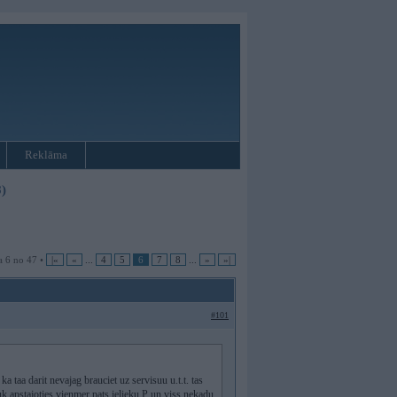
Reklāma
)
a 6 no 47 •
|«
«
...
4
5
6
7
8
...
»
»|
#101
 taa darit nevajag brauciet uz servisuu u.t.t. tas
uk apstajoties vienmer pats ielieku P un viss nekadu