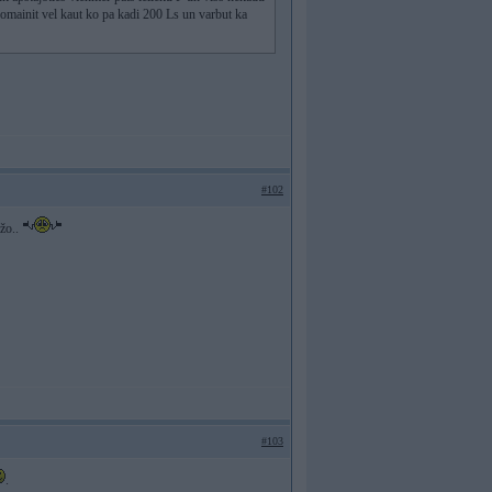
 nomainit vel kaut ko pa kadi 200 Ls un varbut ka
#102
ažo..
#103
.