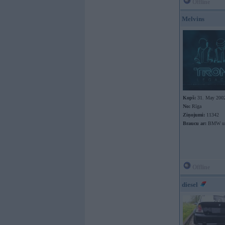
Offline
Melvins
Kopš:
31. May 200
No:
Rīga
Ziņojumi:
11342
Braucu ar:
BMW un 
Offline
diesel