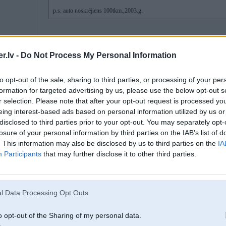
p.s. auto noskrējiens 100tkm.,2003.g.
un tas pie tā, ka tu nihu.... nejēdz braukt!
.lv -
Do Not Process My Personal Information
to opt-out of the sale, sharing to third parties, or processing of your per
16. Jul 2007, 13:37
formation for targeted advertising by us, please use the below opt-out s
r selection. Please note that after your opt-out request is processed y
2007-07-16 13:34, Marex_FF6 rakstīja:
eing interest-based ads based on personal information utilized by us or
disclosed to third parties prior to your opt-out. You may separately opt-
2007-07-16 13:31, diesel rakstīja:
losure of your personal information by third parties on the IAB’s list of
...nobraucot 50 tkm, hadenē vispār neko nav bijis vajadzības mainīt ( r
. This information may also be disclosed by us to third parties on the
IA
2
filtri, bremzes, .. Nobraucu vienu turbīnu, vienu pēc garantijas apmainī
Participants
that may further disclose it to other third parties.
Vo tagad jāmaina viens skaļrunis, izblieza
p.s. auto noskrējiens 100tkm.,2003.g.
l Data Processing Opt Outs
o opt-out of the Sharing of my personal data.
un tas pie tā, ka tu nihu.... nejēdz braukt!