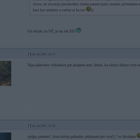
stresu, ne nuvareju pierakstities rindaa patuset paris stundas permalataa
kaut kas mainitos a varbut ar ka nee
))
Un drīzāk, ka NĒ, jo tas tak E65
16. Jul 2007, 13:17
Njaa palasoties viskautkur par jauajiem auto, liekas, ka vienus lūžņus vien r
16. Jul 2007, 13:29
spilgts piemērs!, kuru derētu palasīties jebkuram (arī veca!) 7-er tīkotājam