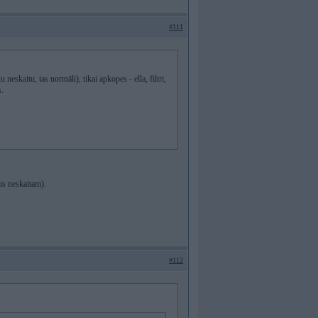
#111
neskaitu, tas normāli), tikai apkopes - ella, filtri,
s.
ņus neskaitam).
#112