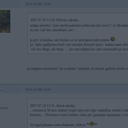
16. Jul 2007, 13:32
2007-07-16 13:29, Melvins rakstīja:
spilgts piemērs!, kuru derētu palasīties jebkuram (arī veca!) 7-er tīkotāj
nu nav viņš lēts uzturēšanā, nav!...
ja pērc Limuzīnu, tad rēķinies arī ar attiecīgiem izdevumiem
ps: šādos gadījumos bieži vien nostājos Kaspich pusē - kaitina mani cil
’cik viss dārgs, cik dārgs...’. pēc tam mēģina šos auto saremontēt pa savam
..un mēģinot saremontēt "po svojemu" sačakarē, un tad pēc gadiem cilveki sak
16. Jul 2007, 13:34
2007-07-16 13:31, diesel rakstīja:
6 FF-6
...nobraucot 50 tkm, hadenē vispār neko nav bijis vajadzības mainīt ( reiku 
bremzes, .. Nobraucu vienu turbīnu, vienu pēc garantijas apmainīja, i vis
Vo tagad jāmaina viens skaļrunis, izblieza