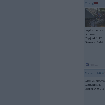
Mberg
Kopš:
05. Jun 2007
No:
Kandava
Ziņojumi:
21489
Braucu ar:
BMW
Offline
Marex_FF6
Kopš:
25. Mar 2003
Ziņojumi:
5340
Braucu ar:
JJ-6 TT-