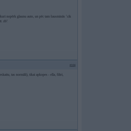
, kuri nopērk glaunu auto, un pēc tam šausminās ’cik
t. zb!
#104
aitu, tas normāli), tikai apkopes - ella, filtri,