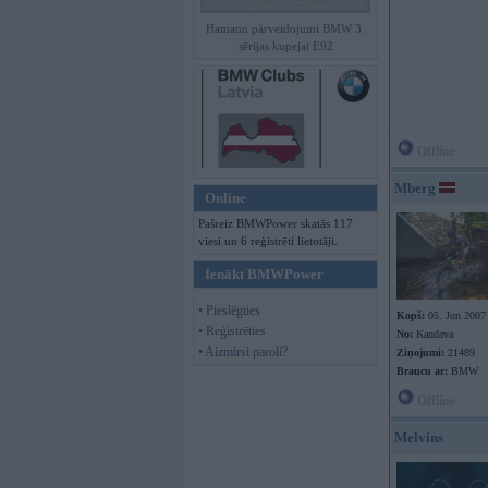
Hamann pārveidojumi BMW 3.
sērijas kupejai E92
Offline
Mberg
Online
Pašreiz BMWPower skatās 117
viesi un 6 reģistrēti lietotāji.
Ienākt BMWPower
• Pieslēgties
Kopš:
05. Jun 2007
• Reģistrēties
No:
Kandava
• Aizmirsi paroli?
Ziņojumi:
21489
Braucu ar:
BMW
Offline
Melvins