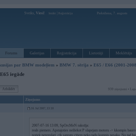
Sveiks,
Viesi!
|
Piektdiena, 7. augusts
Ienākt
Reģistrācija
Forums
Galerijas
Reģistrācija
Lietotāji
Meklētājs
kusijas par BMW modeļiem
»
BMW 7. sērija
»
E65 / E66 (2001-2008
E65 iegāde
Atbildēt
939 ziņojumi • Lap
Ziņojums
16. Jul 2007, 13:10
2007-07-16 13:09, SpOrcMeN rakstīja:
reals piemers. Apstajoties neiliekot P slapejam motoru -> kkompis bauro ka
notiek neregulari, cik sapratu citiem neko tadu kompis nesaka. Nu tad lu