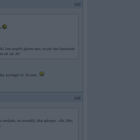
#105
am
.
vēki, kuri nopērk glaunu auto, un pēc tam šausminās
 utt. utt. zb!
a, ka baigie sū. šie auto..
#106
neskaitu, tas normāli), tikai apkopes - ella, filtri,
s.