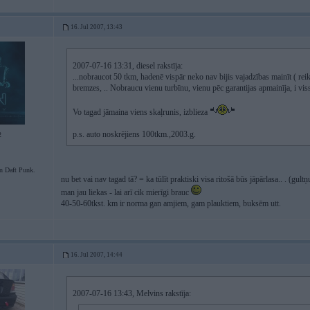
16. Jul 2007, 13:43
2007-07-16 13:31, diesel rakstīja:
...nobraucot 50 tkm, hadenē vispār neko nav bijis vajadzības mainīt ( reiku 
bremzes, .. Nobraucu vienu turbīnu, vienu pēc garantijas apmainīja, i vis
Vo tagad jāmaina viens skaļrunis, izblieza
p.s. auto noskrējiens 100tkm.,2003.g.
2
Daft Punk.
nu bet vai nav tagad tā? = ka tūlīt praktiski visa ritošā būs jāpārlasa.. . (gult
man jau liekas - lai arī cik mierīgi brauc
40-50-60tkst. km ir norma gan amjiem, gam plauktiem, buksēm utt.
16. Jul 2007, 14:44
2007-07-16 13:43, Melvins rakstīja: