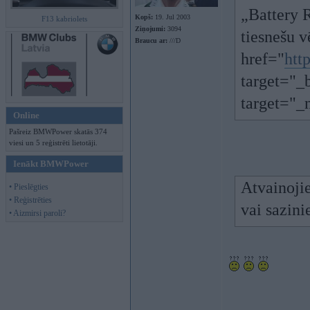
„Battery R
Kopš:
19. Jul 2003
F13 kabriolets
Ziņojumi:
3094
tiesnešu v
Braucu ar:
///D
href="
htt
target="_
target="
Online
Pašreiz BMWPower skatās 374
viesi un 5 reģistrēti lietotāji.
Ienākt BMWPower
Atvainojie
• Pieslēgties
• Reģistrēties
vai sazini
• Aizmirsi paroli?