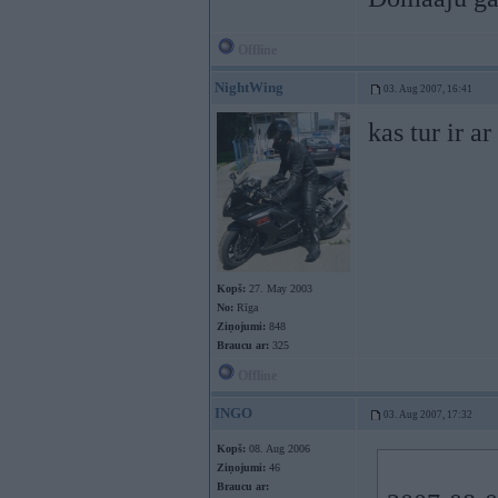
Offline
NightWing
03. Aug 2007, 16:41
kas tur ir a
Kopš:
27. May 2003
No:
Rīga
Ziņojumi:
848
Braucu ar:
325
Offline
INGO
03. Aug 2007, 17:32
Kopš:
08. Aug 2006
Ziņojumi:
46
Braucu ar: