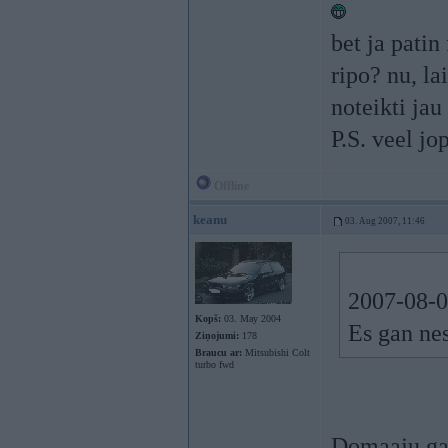
bet ja patin
ripo? nu, la
noteikti ja
P.S. veel j
Offline
keanu
03. Aug 2007, 11:46
2007-08-0
Kopš:
03. May 2004
Es gan nes
Ziņojumi:
178
Braucu ar:
Mitsubishi Colt
turbo fwd
Domaaju gan