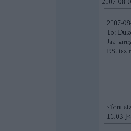
2007-08-0
2007-08-
To: Duk
Jaa sare
P.S. tas
<font s
16:03 ]<