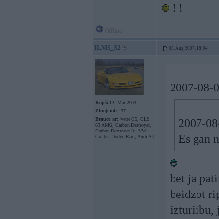
! !
Offline
ILMS_S2
03. Aug 2007, 18:04
2007-08-03
Kopš:
13. Mar 2003
Ziņojumi:
437
Braucu ar:
'vette C5, CLS
2007-08
63 AMG, Carbon Destroyer,
Carbon Destroyer Jr., VW
Es gan n
Crafter, Dodge Ram, Audi S3
bet ja pat
beidzot ri
izturiibu,