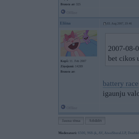
Braucu ar:
325
Offline
Eliina
03. Aug 2007, 19:46
2007-08-0
bet cikos 
Kopš:
11. Feb 2007
Ziņojumi:
14289
Braucu ar:
battery race
igaunju val
Offline
Jauna tēma
Atbildēt
Moderatori:
6500
,
968-jk
,
AV
,
AiwaShuraLLP
,
Double