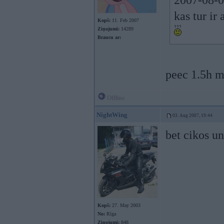
2007-08-0
kas tur ir
Kopš:
11. Feb 2007
Ziņojumi:
14289
Braucu ar:
peec 1.5
Offline
NightWing
03. Aug 2007, 19:44
bet cikos un
Kopš:
27. May 2003
No:
Rīga
Ziņojumi:
848