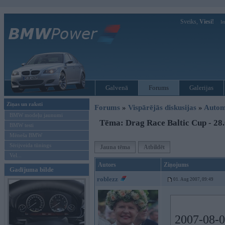
Sveiks,
Viesi!
Ie
Galvenā
Forums
Galerijas
Ziņas un raksti
Forums
»
Vispārējās diskusijas
»
Autom
BMW modeļu jaunumi
Tēma: Drag Race Baltic Cup - 28.
BMW testi
Mēneša BMW
Sērijveida tūnings
Jauna tēma
Atbildēt
Vel...
Autors
Ziņojums
Gadījuma bilde
roblezz
01. Aug 2007, 09:49
2007-08-01