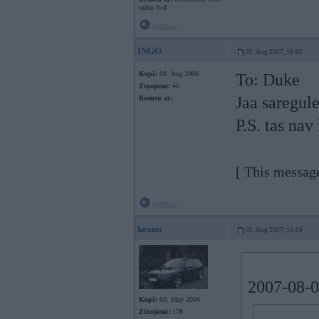
turbo fwd
Offline
INGO
02. Aug 2007, 16:02
Kopš:
08. Aug 2006
To: Duke
Ziņojumi:
46
Jaa saregule
Braucu ar:
P.S. tas nav
[ This messag
Offline
keanu
02. Aug 2007, 16:04
2007-08-0
Kopš:
03. May 2004
Ziņojumi:
178