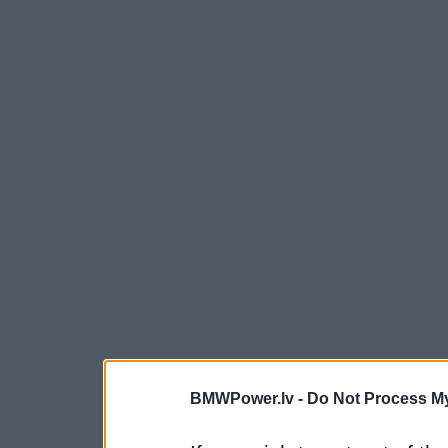
BMWPower.lv -
Do Not Process My