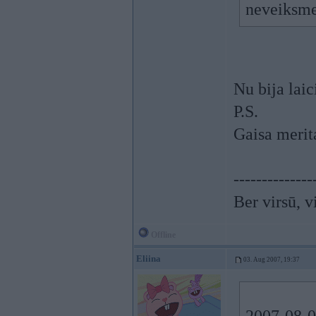
neveiks
Nu bija laic
P.S.
Gaisa merit
--------------
Ber virsū, v
Offline
Eliina
03. Aug 2007, 19:37