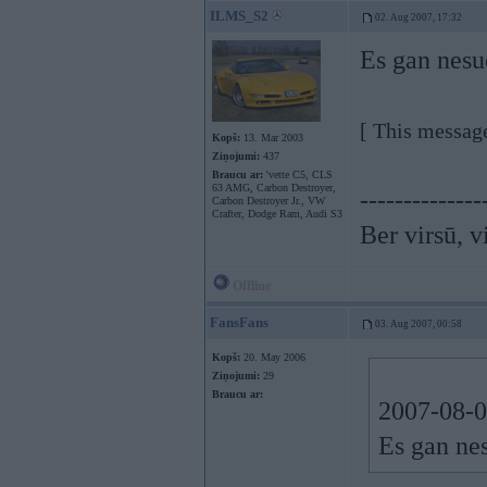
ILMS_S2
02. Aug 2007, 17:32
Es gan nesu
[ This messag
Kopš:
13. Mar 2003
Ziņojumi:
437
Braucu ar:
'vette C5, CLS
63 AMG, Carbon Destroyer,
--------------
Carbon Destroyer Jr., VW
Crafter, Dodge Ram, Audi S3
Ber virsū, v
Offline
FansFans
03. Aug 2007, 00:58
Kopš:
20. May 2006
Ziņojumi:
29
Braucu ar:
2007-08-0
Es gan nes