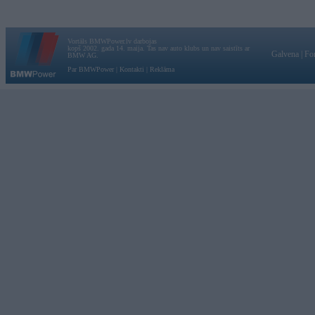
Vortāls BMWPower.lv darbojas
kopš 2002. gada 14. maija. Tas nav auto klubs un nav saistīts ar
Galvena
|
Fo
BMW AG.
Par BMWPower
|
Kontakti
|
Reklāma