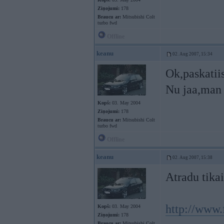
Ziņojumi:
178
Braucu ar:
Mitsubishi Colt
turbo fwd
Offline
keanu
02. Aug 2007, 15:34
Ok,paskatii
Nu jaa,man 
Kopš:
03. May 2004
Ziņojumi:
178
Braucu ar:
Mitsubishi Colt
turbo fwd
Offline
keanu
02. Aug 2007, 15:38
Atradu tikai
http://www
Kopš:
03. May 2004
Ziņojumi:
178
Braucu ar:
Mitsubishi Colt