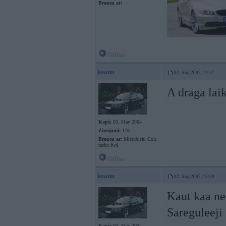
Braucu ar:
Offline
keanu
02. Aug 2007, 14:37
A draga laik
Kopš:
03. May 2004
Ziņojumi:
178
Braucu ar:
Mitsubishi Colt
turbo fwd
Offline
keanu
02. Aug 2007, 15:00
Kaut kaa nea
Sareguleeji
Kopš:
03. May 2004