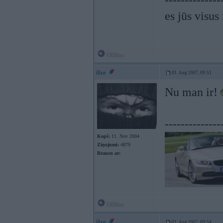
--------------
es jūs visus 
Offline
ilze
01. Aug 2007, 09:51
Nu man ir!
--------------
Kopš:
11. Nov 2004
Ziņojumi:
4879
Braucu ar:
Offline
ilze
01. Aug 2007, 09:54