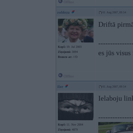
Offline
roblezz
01. Aug 2007, 09:54
Driftā pirm
--------------
Kopš:
19. Jul 2003
es jūs visus 
Ziņojumi:
3094
Braucu ar:
///D
Offline
ilze
01. Aug 2007, 09:54
Ielaboju lin
--------------
Kopš:
11. Nov 2004
Ziņojumi:
4879