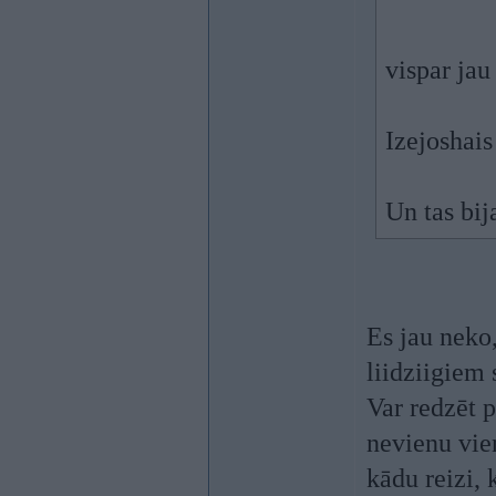
vispar jau
Izejoshai
Un tas bi
Es jau neko,
liidziigiem 
Var redzēt p
nevienu vien
kādu reizi, 