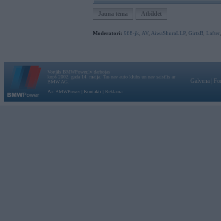
Jauna tēma
Atbildēt
Moderatori:
968-jk
,
AV
,
AiwaShuraLLP
,
GirtzB
,
Lafter
Vortāls BMWPower.lv darbojas
kopš 2002. gada 14. maija. Tas nav auto klubs un nav saistīts ar
Galvena
|
Fo
BMW AG.
Par BMWPower
|
Kontakti
|
Reklāma