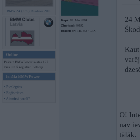
BMW Z4 (E89) Roadster 2009
24 M
Kopš:
02. Mar 2004
Ziņojumi:
40692
Škoda
Braucu ar:
E46 M3 / C5X
Kaut
Online
varēj
Pašreiz BMWPower skatās 127
viesi un 5 reģistrēti lietotāji.
dzes
Ienākt BMWPower
• Pieslēgties
• Reģistrēties
• Aizmirsi paroli?
O! Inte
nav iev
tālāk.