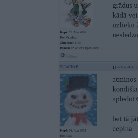
grādus u
kādā vei
uzlieku 
Kopš:
17. Mar 2006
nesledzu
No:
Valmiera
Ziņojumi:
4143
Braucu ar:
ar savu lāpstu blad
Offline
HiJaCKeR
25. May 2024, 12
atminos 
kondišku
apledot
bet tā j
cepina
Kopš:
04. Aug 2003
No:
Rīga