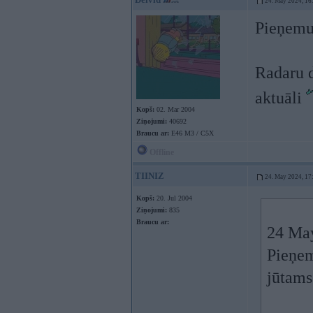
24. May 2024, 16
Pieņemu 
Radaru d
aktuāli
Kopš:
02. Mar 2004
Ziņojumi:
40692
Braucu ar:
E46 M3 / C5X
Offline
TIINIZ
24. May 2024, 17
Kopš:
20. Jul 2004
Ziņojumi:
835
Braucu ar:
24 Ma
Pieņem
jūtams