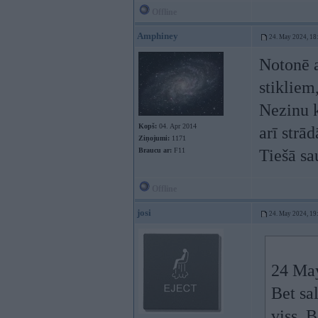
Offline
Amphiney
24. May 2024, 18
Notonē a
stikliem
Nezinu k
Kopš:
04. Apr 2014
arī strād
Ziņojumi:
1171
Braucu ar:
F11
Tiešā sau
Offline
josi
24. May 2024, 19
24 Ma
Bet sa
viss. 