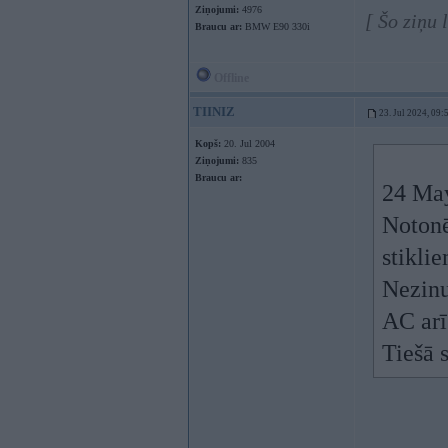
Ziņojumi:
4976
[ Šo ziņu
Braucu ar:
BMW E90 330i
Offline
TIINIZ
23. Jul 2024, 09:
Kopš:
20. Jul 2004
Ziņojumi:
835
Braucu ar:
24 Ma
Notonē
stiklie
Nezinu
AC arī
Tiešā s