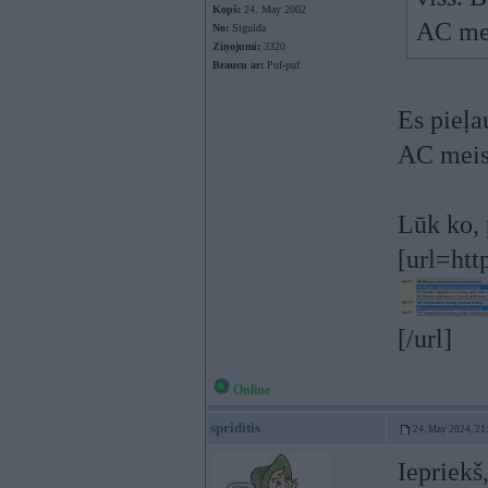
Kopš:
24. May 2002
AC mei
No:
Sigulda
Ziņojumi:
3320
Braucu ar:
Puf-puf
Es pieļa
AC meist
Lūk ko, 
[url=ht
[/url]
Online
spriditis
24. May 2024, 21
Iepriekš