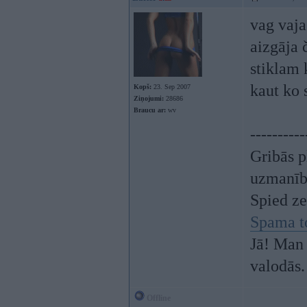
vag vaja
aizgāja 
stiklam 
kaut ko 
Kopš:
23. Sep 2007
Ziņojumi:
28686
Braucu ar:
wv
----------
Gribās p
uzmanī
Spied z
Spama t
Jā! Man 
valodās.
Offline