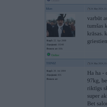
Offline
kkas
24. May 2024, 15
varbūt a
tumšas k
krāsas. 
griestie
Kopš:
22. Apr 2008
Ziņojumi:
10348
Braucu ar:
Alfu
Online
TIINIZ
24. May 2024, 15
Kopš:
20. Jul 2004
Ha ha - 
Ziņojumi:
835
97kg, be
Braucu ar:
riktīgs 
super ak
Bet salo