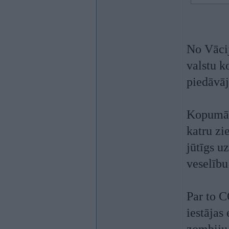
No Vācij
valstu k
piedāvāj
Kopumā p
katru zie
jūtīgs u
veselību
Par to C
iestājas 