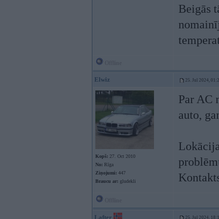
Beigās t
nomainīj
temperat
Offline
Elwiz
25. Jul 2024, 01:
Par AC n
auto, ga
Lokācija
Kopš:
27. Oct 2010
problēm
No:
Rīga
Ziņojumi:
447
Kontakt
Braucu ar:
gludekli
Offline
Lafter
25. Jul 2024, 18: