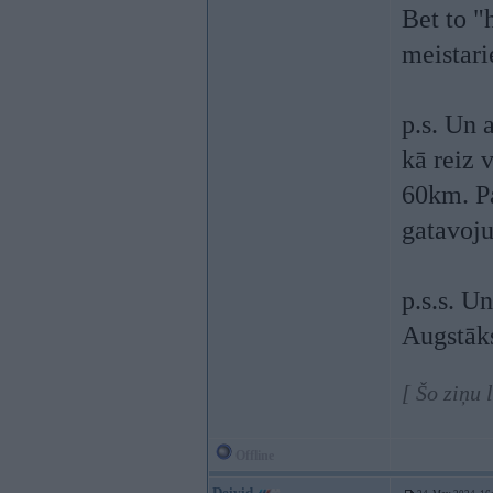
Bet to "
meistari
p.s. Un 
kā reiz 
60km. Pa
gatavoju
p.s.s. U
Augstāks
[ Šo ziņu
Offline
Deivid