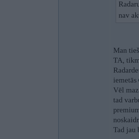
Radaru
nav ak
Man tieš
TA, tikm
Radardet
iemetās
Vēl maza
tad varb
premium
noskaidr
Tad jau 