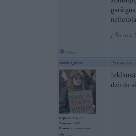
zombiju,
garšīgus
nelietoj
[ Šo ziņu
Offline
martins_usars
24. May 2024, 15
Izklaus
dzirdu a
Kopš:
01. May 2023
Ziņojumi:
1498
Braucu ar:
skatuve viens!