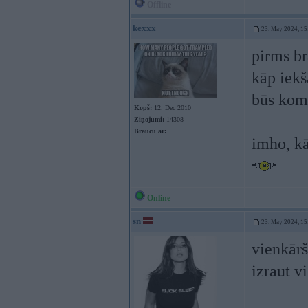
Offline
kexxx
23. May 2024, 15
pirms br
kāp iekš
būs komf
Kopš:
12. Dec 2010
Ziņojumi:
14308
Braucu ar:
imho, kā
Online
sn
23. May 2024, 15
vienkārš
izraut v