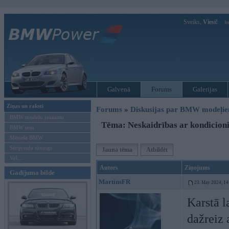
Sveiks,
Viesi!
Ie
Galvenā
Forums
Galerijas
Ziņas un raksti
Forums
»
Diskusijas par BMW modeļi
BMW modeļu jaunumi
Tēma: Neskaidrības ar kondicioni
BMW testi
Mēneša BMW
Sērijveida tūnings
Jauna tēma
Atbildēt
Vel...
Autors
Ziņojums
Gadījuma bilde
MartinsFR
23. May 2024, 14
Karstā l
dažreiz 