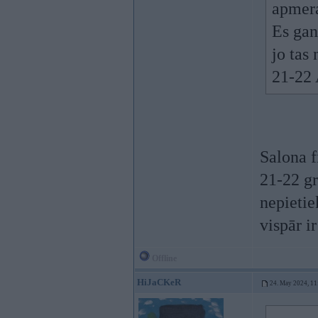
apmer
Es gan
jo tas
21-22 
Salona f
21-22 g
nepietie
vispār ir
Offline
HiJaCKeR
24. May 2024, 11