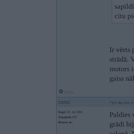
sapildī
citu p
Ir vērts
strādā. 
motors i
gaiss nā
Offline
TIINIZ
24. May 2024, 11
Kopš:
20. Jul 2004
Paldies 
Ziņojumi:
835
grādi bi
Braucu ar:
salonā. 