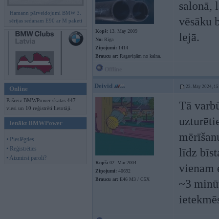
salonā, 
Hamann pārveidojumi BMW 3.
vēsāku b
sērijas sedanam E90 ar M paketi
Kopš:
13. May 2009
lejā.
No:
Rīga
Ziņojumi:
1414
Braucu ar:
Ragaviņām no kalna.
Offline
Deivid
23. May 2024, 15
Online
Pašreiz BMWPower skatās 447
Tā varbū
viesi un 10 reģistrēti lietotāji.
uzturēti
Ienākt BMWPower
mērīšanu
• Pieslēgties
• Reģistrēties
līdz bīs
• Aizmirsi paroli?
Kopš:
02. Mar 2004
vienam e
Ziņojumi:
40692
Braucu ar:
E46 M3 / C5X
~3 minūt
ietekmēs