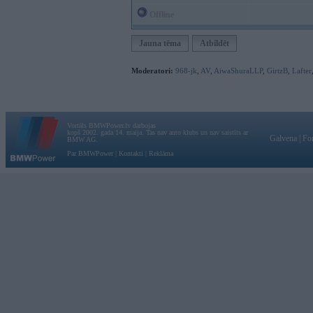
Offline
Jauna tēma
Atbildēt
Moderatori:
968-jk
,
AV
,
AiwaShuraLLP
,
GirtzB
,
Lafter
Vortāls BMWPower.lv darbojas
kopš 2002. gada 14. maija. Tas nav auto klubs un nav saistīts ar
Galvena
|
Fo
BMW AG.
Par BMWPower
|
Kontakti
|
Reklāma