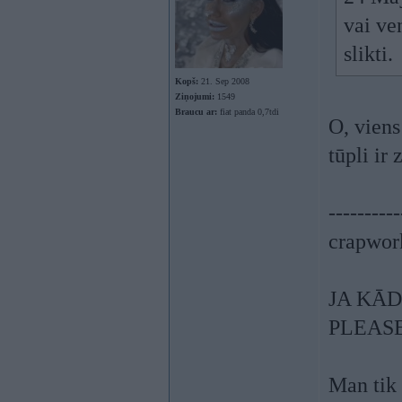
vai ve
slikti.
Kopš:
21. Sep 2008
Ziņojumi:
1549
Braucu ar:
fiat panda 0,7tdi
O, viens
tūpli ir
----------
crapwor
JA KĀD
PLEAS
Man tik 