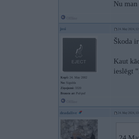
Nu man a
Offline
josi
24. May 2024, 12
Škoda ir
Kaut kā
ieslēgt 
Kopš:
24. May 2002
No:
Sigulda
Ziņojumi:
3320
Braucu ar:
Puf-puf
Offline
deadalive
24. May 2024, 13
24 Ma