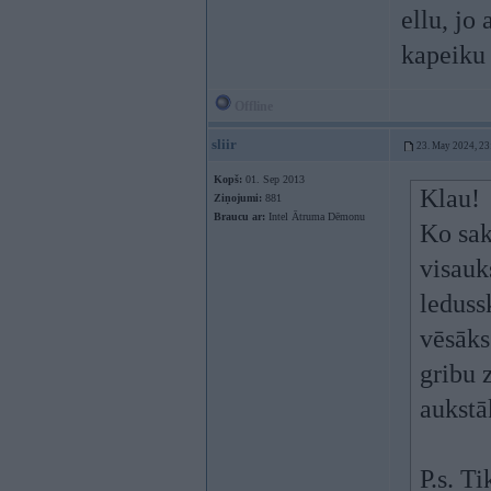
ellu, jo
kapeiku
Offline
sliir
23. May 2024, 23
Kopš:
01. Sep 2013
Klau!
Ziņojumi:
881
Braucu ar:
Intel Ātruma Dēmonu
Ko sak
visauk
leduss
vēsāks
gribu 
aukstā
P.s. T