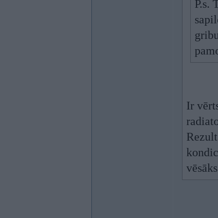
P.s. 
sapil
grib
pamo
Ir vēr
radiat
Rezult
kondic
vēsāks