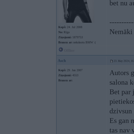
bet nu a
----------
Kopš:
24. Jul 2008
Nemāki b
No:
Rīga
Ziņojumi:
1879753
Braucu ar:
nekrāsotu BMW :(
Offline
Asch
23. May 2024, 16
Kopš:
29. Jan 2007
Autors g
Ziņojumi:
4553
salona 
Braucu ar:
Bet par 
pietieko
dzivsun 
Es gan n
tas nav 