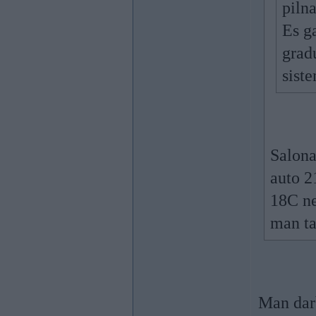
piln
Es g
gradu
sist
Salona
auto 2
18C ne
man ta
Man darb