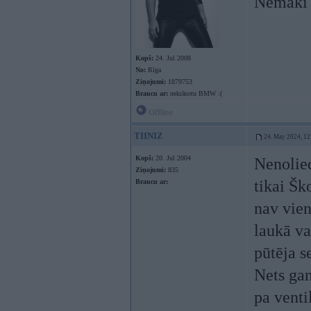
Nemāki b
Kopš:
24. Jul 2008
No:
Rīga
Ziņojumi:
1879753
Braucu ar:
nekrāsotu BMW :(
Offline
TIINIZ
24. May 2024, 12
Kopš:
20. Jul 2004
Nenolie
Ziņojumi:
835
tikai Šk
Braucu ar:
nav vien
laukā va
pūtēja s
Nets gan
pa venti