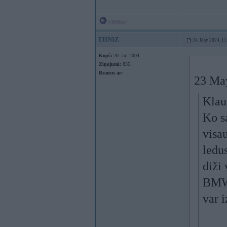
Offline
TIINIZ
24. May 2024, 11
Kopš:
20. Jul 2004
Ziņojumi:
835
Braucu ar:
23 Ma
Klau
Ko sa
visa
ledu
diži
BMW,
var i