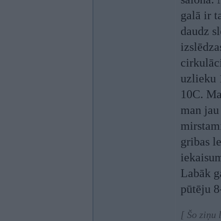
galā ir 
daudz sl
izslēdza
cirkulāc
uzlieku 
10C. Man
man jau 
mirstami
gribas l
iekaisum
Labāk ga
pūtēju 8
[ Šo ziņu