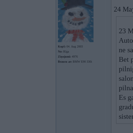
24 Ma
23 M
Auto
Kopš:
04. Aug 2003
ne s
No:
Rīga
Ziņojumi:
4976
Bet 
Braucu ar:
BMW E90 330i
pilni
salon
piln
Es g
gradu
sist