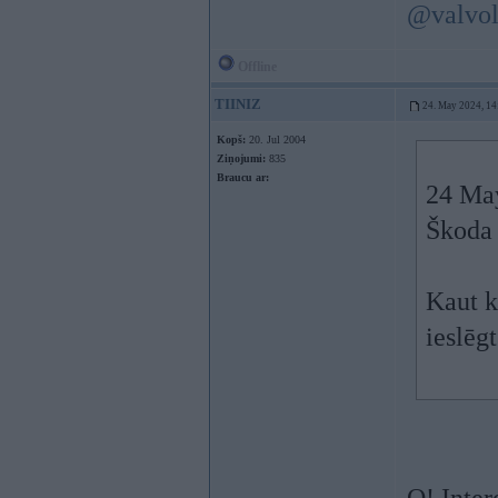
@valvol
Offline
TIINIZ
24. May 2024, 14
Kopš:
20. Jul 2004
Ziņojumi:
835
Braucu ar:
24 Ma
Škoda 
Kaut 
ieslēg