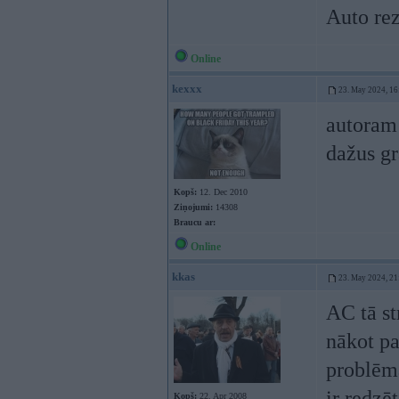
Auto rez
Online
kexxx
23. May 2024, 16
autoram 
dažus gr
Kopš:
12. Dec 2010
Ziņojumi:
14308
Braucu ar:
Online
kkas
23. May 2024, 21
AC tā st
nākot pa
problēma
ir redzēt
Kopš:
22. Apr 2008