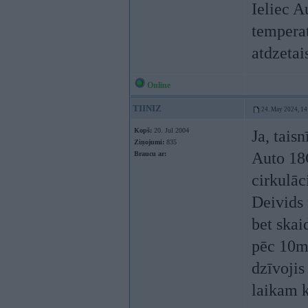
Ieliec A
temperat
atdzetai
Online
TIINIZ
24. May 2024, 14
Kopš:
20. Jul 2004
Ja, tais
Ziņojumi:
835
Auto 18
Braucu ar:
cirkulāc
Deivids 
bet skai
pēc 10m
dzīvojis
laikam 