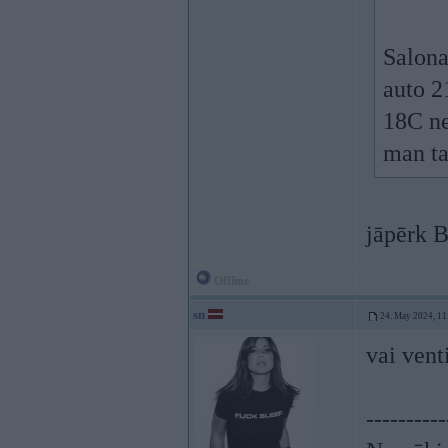
Salona
auto 2
18C ne
man ta
jāpērk
Offline
sn
24. May 2024, 11
vai venti
----------