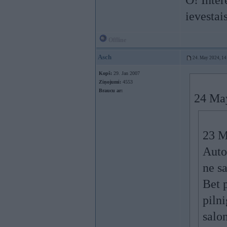
O! Inter
ievestais
Offline
Asch
24. May 2024, 14
Kopš:
29. Jan 2007
Ziņojumi:
4553
Braucu ar:
24 Ma
23 M
Auto
ne s
Bet 
pilni
salon