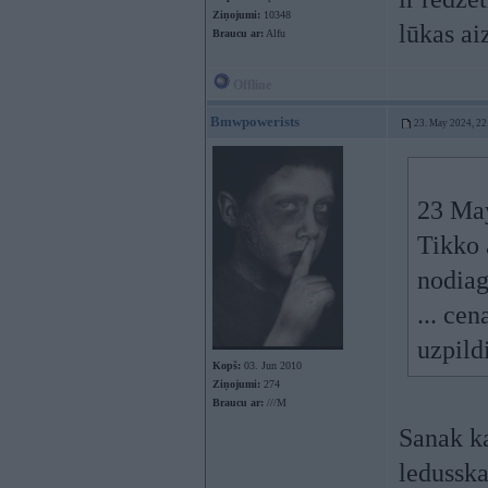
Ziņojumi:
10348
lūkas ai
Braucu ar:
Alfu
Offline
Bmwpowerists
23. May 2024, 22
23 Ma
Tikko 
nodiag
... ce
uzpildi
Kopš:
03. Jun 2010
Ziņojumi:
274
Braucu ar:
///M
Sanak ka
ledusska