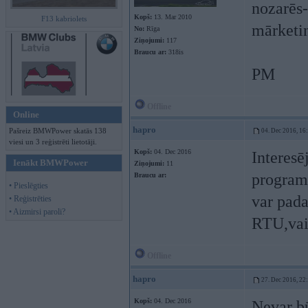
nozarēs
Kopš:
13. Mar 2010
F13 kabriolets
mārketin
No:
Rīga
Ziņojumi:
117
Braucu ar:
318is
PM
Offline
Online
hapro
Pašreiz BMWPower skatās 138
04. Dec 2016, 16
viesi un 3 reģistrēti lietotāji.
Kopš:
04. Dec 2016
Interes
Ienākt BMWPower
Ziņojumi:
11
programm
Braucu ar:
• Pieslēgties
var pada
• Reģistrēties
• Aizmirsi paroli?
RTU,vai 
Offline
hapro
27. Dec 2016, 22
Kopš:
04. Dec 2016
Nevar bū