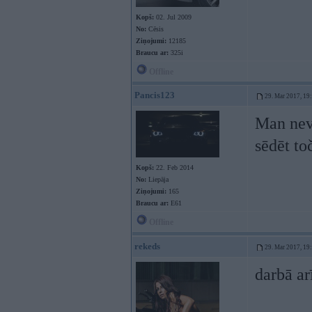
Kopš:
02. Jul 2009
No:
Cēsis
Ziņojumi:
12185
Braucu ar:
325i
Offline
Pancis123
29. Mar 2017, 19
Man nev
sēdēt to
Kopš:
22. Feb 2014
No:
Liepāja
Ziņojumi:
165
Braucu ar:
E61
Offline
rekeds
29. Mar 2017, 19
darbā ar