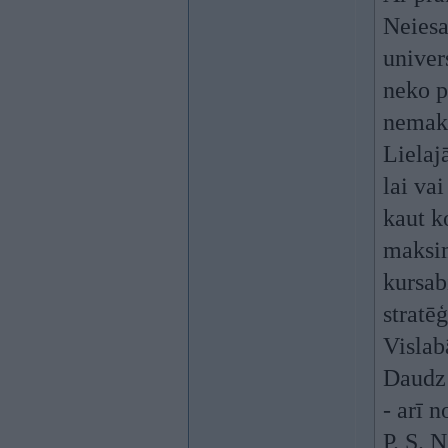
Neiesa
univers
neko p
nemak
Lielajā
lai vai
kaut k
maksim
kursab
stratēģ
Vislab
Daudz 
- arī 
P. S. 