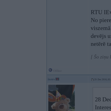
RTU IEv
No piere
viszemā
devējs u
netērē ta
[ Šo ziņu
Offline
ixers
29. Dec 2016, 03
28 Dec
Intere