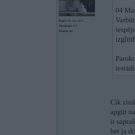
04 Mar
Varbūt
Kopš:
08. Apr 2013
Ziņojumi:
477
iespēj
Braucu ar:
izglīt
Paroko
iestād
Cik zinā
apgūt nav
ir sapraš
bet ja d