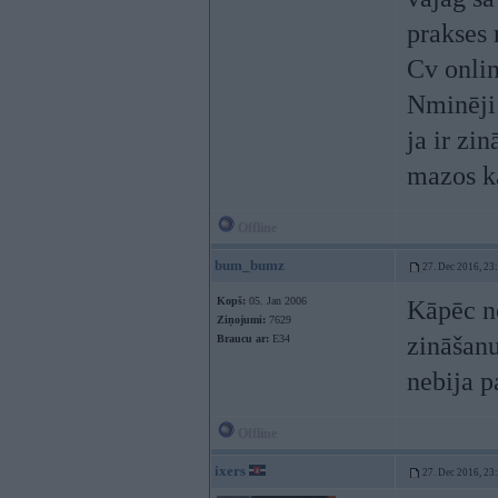
prakses 
Cv onli
Nminēji 
ja ir zi
mazos ka
Offline
bum_bumz
27. Dec 2016, 23
Kopš:
05. Jan 2006
Kāpēc ne
Ziņojumi:
7629
zināšanu
Braucu ar:
E34
nebija p
Offline
ixers
27. Dec 2016, 23