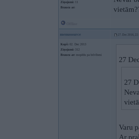
Ziņojumi:
11
vietām
Braucu ar:
Offline
menusource
27. Dec 2016, 22
Kopš:
02. Dec 2013
Ziņojumi:
312
Braucu ar:
mopēdu pa brīvībeni
27 Dec
27 D
Neva
viet
Varu pa
Ar pra