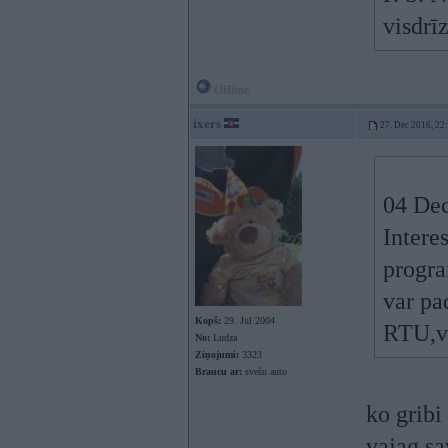
visdrī
Offline
ixers
27. Dec 2016, 22
04 Dec
Intere
progra
var pa
Kopš:
29. Jul 2004
RTU,va
No:
Ludza
Ziņojumi:
3323
Braucu ar:
svešu auto
ko gribi
vajag s