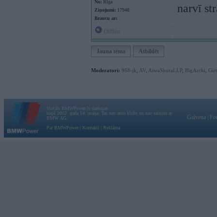
No:
Rīga
narvī st
Ziņojumi:
17948
Braucu ar:
Offline
Jauna tēma
Atbildēt
Moderatori:
968-jk
,
AV
,
AiwaShuraLLP
,
BigArchi
,
Gir
Vortāls BMWPower.lv darbojas
kopš 2002. gada 14. maija. Tas nav auto klubs un nav saistīts ar
Galvena
|
Fo
BMW AG.
Par BMWPower
|
Kontakti
|
Reklāma