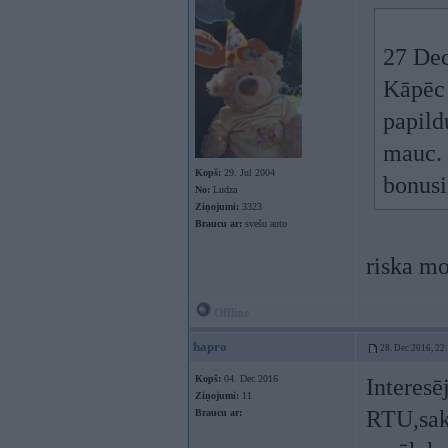
27 Dec
Kāpēc 
papild
mauc. 
Kopš:
29. Jul 2004
bonusi
No:
Ludza
Ziņojumi:
3323
Braucu ar:
svešu auto
riska mo
Offline
hapro
28. Dec 2016, 22
Kopš:
04. Dec 2016
Interesē
Ziņojumi:
11
RTU,sako
Braucu ar: