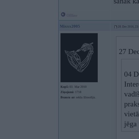
sanāk k
Offline
Mixxx2005
28. Dec 2016, 23
27 Dec
04 D
Inte
Kopš:
03. Mar 2010
vadī
Ziņojumi:
1718
Braucu ar:
seklu filosofiju.
prak
viet
jēga