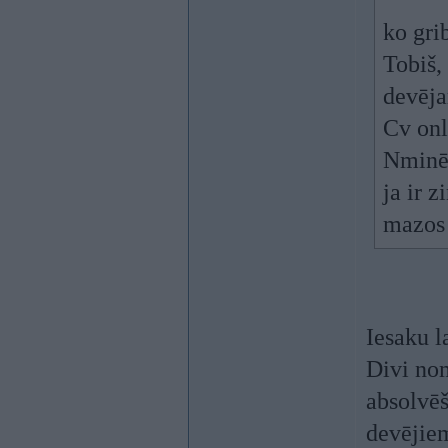
ko grib
Tobiš,
devēja
Cv onl
Nminēj
ja ir 
mazos 
Iesaku l
Divi nom
absolvēš
devējiem