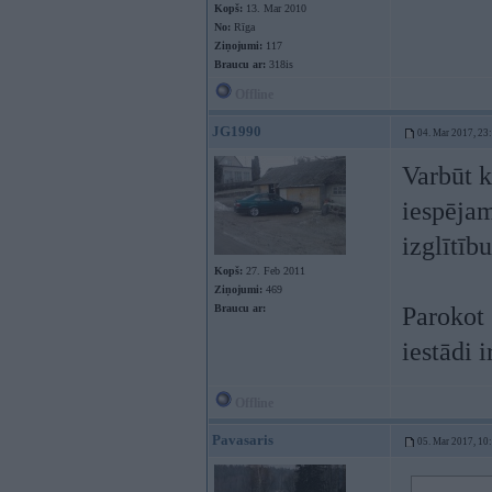
Kopš:
13. Mar 2010
No:
Rīga
Ziņojumi:
117
Braucu ar:
318is
Offline
JG1990
04. Mar 2017, 23
Varbūt k
iespējam
izglītīb
Kopš:
27. Feb 2011
Ziņojumi:
469
Braucu ar:
Parokot 
iestādi 
Offline
Pavasaris
05. Mar 2017, 10