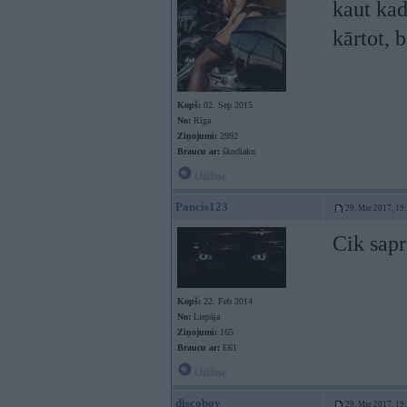
kaut kad
kārtot, 
Kopš:
02. Sep 2015
No:
Rīga
Ziņojumi:
2992
Braucu ar:
škodiaku
Offline
Pancis123
29. Mar 2017, 19
Cik sapr
Kopš:
22. Feb 2014
No:
Liepāja
Ziņojumi:
165
Braucu ar:
E61
Offline
discoboy
29. Mar 2017, 19