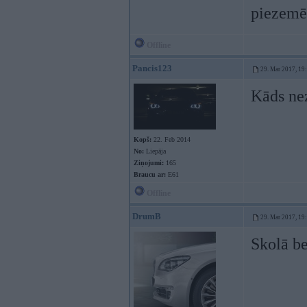
piezemēt
Offline
Pancis123
29. Mar 2017, 19
Kāds nez
Kopš:
22. Feb 2014
No:
Liepāja
Ziņojumi:
165
Braucu ar:
E61
Offline
DrumB
29. Mar 2017, 19
Skolā be