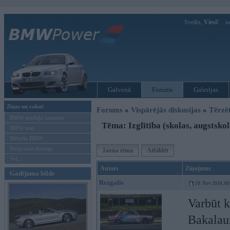
Sveiks,
Viesi!
Ie
Galvenā
Forums
Galerijas
Ziņas un raksti
Forums
»
Vispārējās diskusijas
»
Tērzē
BMW modeļu jaunumi
Tēma: Izglītība (skolas, augstskola
BMW testi
Mēneša BMW
Sērijveida tūnings
Jauna tēma
Atbildēt
Vel...
Autors
Ziņojums
Gadījuma bilde
Rezgalis
10. Nov 2016, 00
Varbūt k
Bakalaur