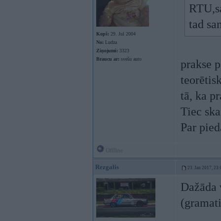
RTU,sa
tad sa
Kopš:
29. Jul 2004
No:
Ludza
Ziņojumi:
3323
Braucu ar:
svešu auto
prakse p
teorētis
tā, ka p
Tiec ska
Par pied
Offline
Rezgalis
23. Jan 2017, 23:
Dažāda v
(gramati