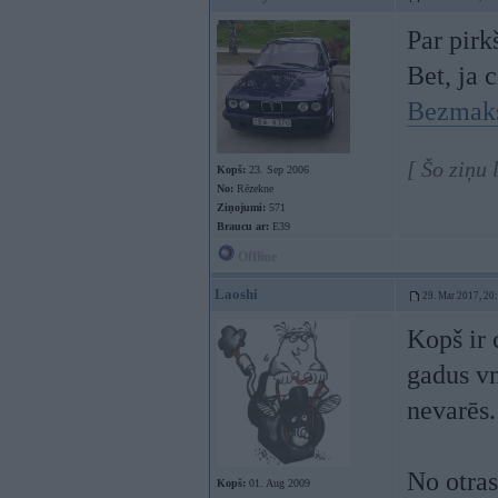
Par pirk
Bet, ja 
Bezmak
[ Šo ziņu
Kopš:
23. Sep 2006
No:
Rēzekne
Ziņojumi:
571
Braucu ar:
E39
Offline
Laoshi
29. Mar 2017, 20
Kopš ir 
gadus vn
nevarēs.
No otras
Kopš:
01. Aug 2009