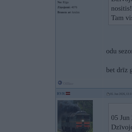
No:
Rīga
nositis
Ziņojumi:
4076
Braucu ar:
kruīzu
Tam vi
odu sezo
bet drīz
Offline
RVR
05. Jun 2026, 13:3
05 Jun
Dzīvoj