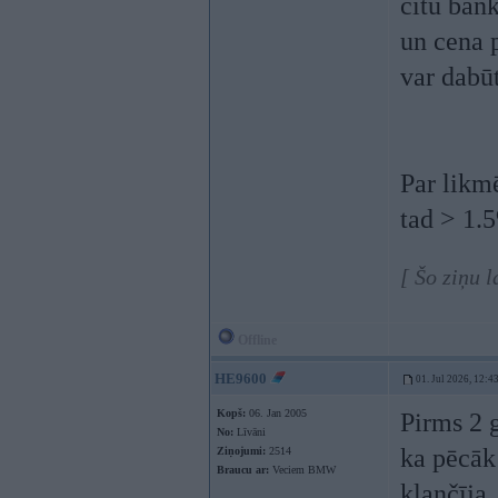
citu bank
un cena p
var dabū
Par likm
tad > 1.
[ Šo ziņu 
Offline
HE9600
01. Jul 2026, 12:4
Kopš:
06. Jan 2005
Pirms 2 
No:
Līvāni
ka pēcāk 
Ziņojumi:
2514
Braucu ar:
Veciem BMW
kļančīja.