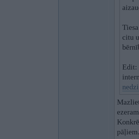
aizau
Tiesa
citu 
bērnī
Edit:
inter
nedzi
Mazliet
ezeram 
Konkrēt
pāļiem