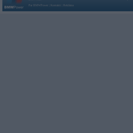
Par BMWPower
|
Kontakti
|
Reklāma