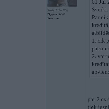
01 Jul
Sveiki.
Kopš:
12. Dec 2010
Ziņojumi:
14308
Par cik
Braucu ar:
kreditā
atbildē
1. cik 
pacīnīt
2. vai 
kredīta
apvien
par 2 es 
tiek ies