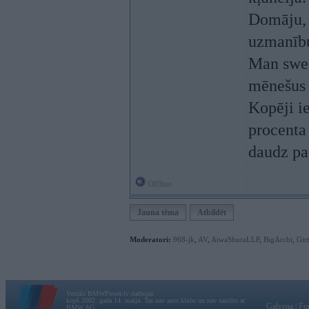
Domāju, 
uzmanību
Man swed
mēnešus 
Kopēji i
procenta
daudz pa
Offline
Jauna tēma
Atbildēt
Moderatori:
968-jk
,
AV
,
AiwaShuraLLP
,
BigArchi
,
Gir
Vortāls BMWPower.lv darbojas
kopš 2002. gada 14. maija. Tas nav auto klubs un nav saistīts ar
Galvena
|
Fo
BMW AG.