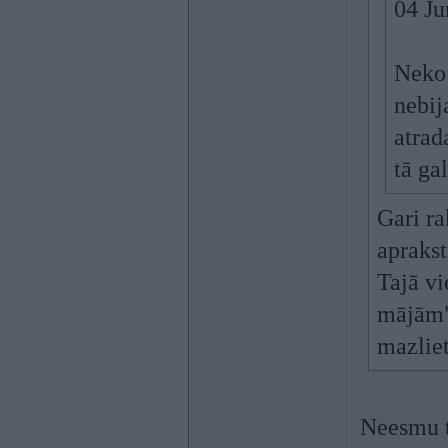
04 Ju
Neko 
nebij
atrad
tā ga
Gari ra
aprakst
Tajā vi
mājām"
mazliet
Neesmu t