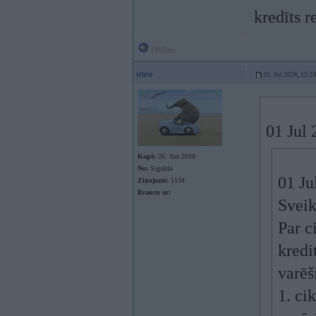
kredīts 
Offline
uteo
01. Jul 2026, 12:2
01 Jul
Kopš:
26. Jun 2010
No:
Sigulda
01 Ju
Ziņojumi:
1134
Braucu ar:
Sveik
Par c
kredi
varēš
1. ci