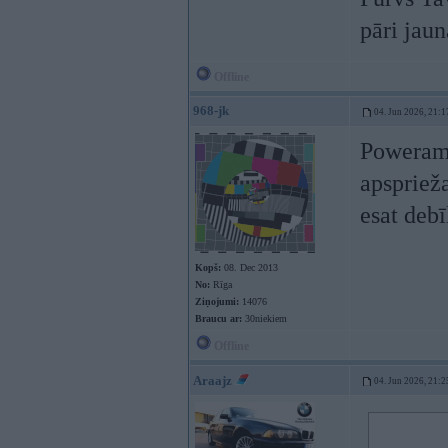
pāri jau
Offline
968-jk
04. Jun 2026, 21:1
Poweram 
apsprieža
esat debī
Kopš:
08. Dec 2013
No:
Rīga
Ziņojumi:
14076
Braucu ar:
30niekiem
Offline
Araajz
04. Jun 2026, 21:2