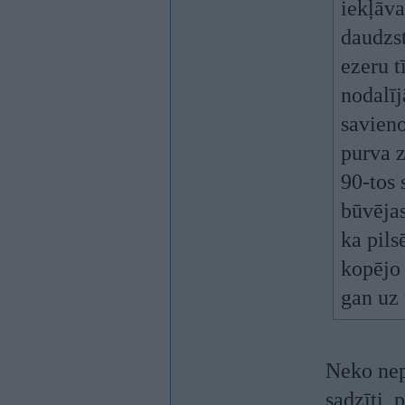
iekļāva
daudzst
ezeru t
nodalīj
savieno
purva z
90-tos 
būvējas
ka pils
kopējo 
gan uz 
Neko nepu
sadzīti, 