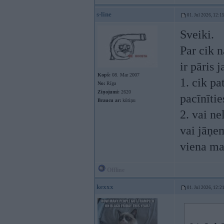
s-line
01. Jul 2026, 12:1
Sveiki.
Par cik n
ir pāris 
Kopš:
08. Mar 2007
1. cik pa
No:
Rīga
Ziņojumi:
2620
pacīnītie
Braucu ar:
kūtiņu
2. vai n
vai jāņem
viena m
Offline
kexxx
01. Jul 2026, 12:2