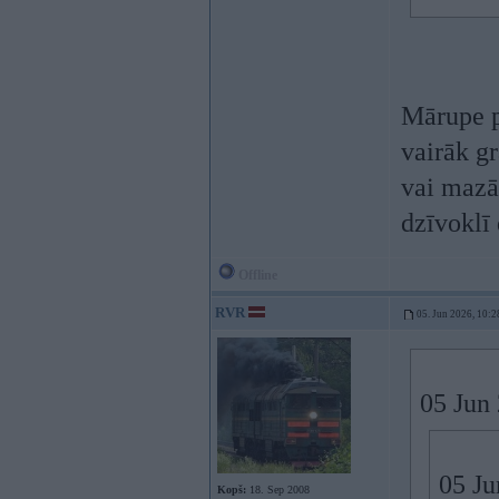
Mārupe p
vairāk gr
vai mazā
dzīvoklī
Offline
RVR
05. Jun 2026, 10:2
05 Jun
05 Ju
Kopš:
18. Sep 2008