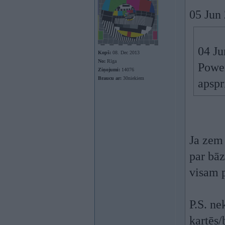
05 Jun
04 Ju
Kopš:
08. Dec 2013
No:
Rīga
Power
Ziņojumi:
14076
Braucu ar:
30niekiem
apspr
Ja zem 
par bāz
visam 
P.S. ne
kartēs/