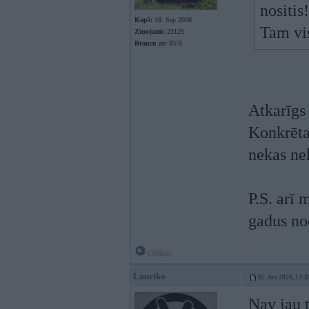
nositis
Kopš:
18. Sep 2008
Tam vi
Ziņojumi:
23126
Braucu ar:
RVR
Atkarīgs 
Konkrētaj
nekas ne
P.S. arī 
gadus no
Offline
Lauriko
05. Jun 2026, 13:3
Nav jau t