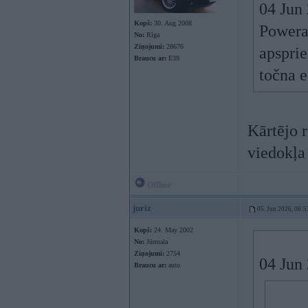
04 Jun
Kopš:
30. Aug 2008
Powera
No:
Rīga
Ziņojumi:
28676
apsprie
Braucu ar:
E39
točna e
Kārtējo 
viedokļ
Offline
juriz
05. Jun 2026, 06:5
Kopš:
24. May 2002
No:
Jūrmala
Ziņojumi:
2754
04 Jun
Braucu ar:
auto