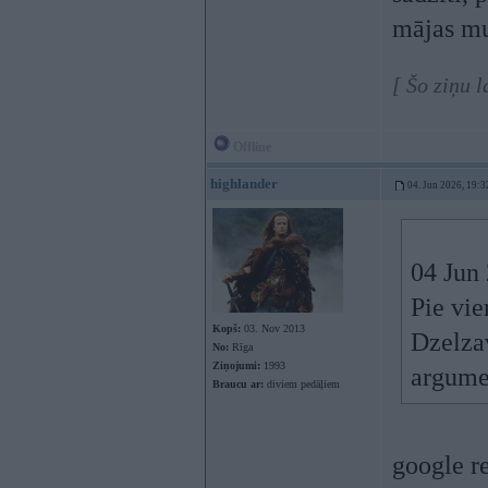
mājas mu
[ Šo ziņu 
Offline
highlander
04. Jun 2026, 19:3
04 Jun
Pie vie
Kopš:
03. Nov 2013
Dzelzav
No:
Rīga
Ziņojumi:
1993
argume
Braucu ar:
diviem pedāļiem
google r