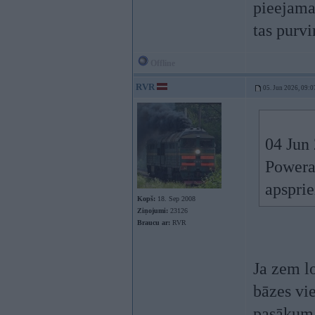
pieejama
tas purvi
Offline
RVR
05. Jun 2026, 09:0
04 Jun
Powera
apsprie
Kopš:
18. Sep 2008
Ziņojumi:
23126
Braucu ar:
RVR
Ja zem lo
bāzes vi
pasākum