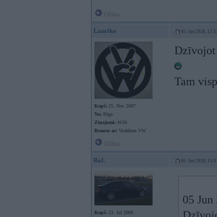
Offline
Lauriko
05. Jun 2026, 12:5
Dzīvojot
Tam visp
Kopš:
25. Nov 2007
No:
Rīga
Ziņojumi:
4150
Braucu ar:
Visādiem VW
Offline
RaL
05. Jun 2026, 13:3
05 Jun
Dzīvoj
Kopš:
23. Jul 2006