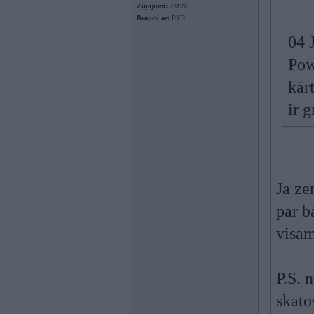
Ziņojumi:
23126
Braucu ar:
RVR
04 
Pow
kār
ir g
Ja ze
par b
visa
P.S. 
skato