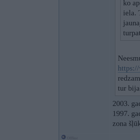
ko ap
iela. 
jauna
turpa
Neesmu 
https:
redzams
tur bij
2003. ga
1997. ga
zona šļūk
Offline