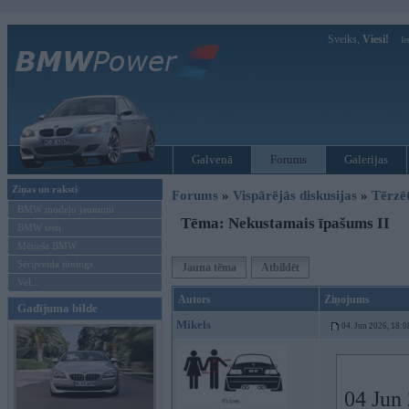
Sveiks,
Viesi!
Ie
Galvenā
Forums
Galerijas
Ziņas un raksti
Forums
»
Vispārējās diskusijas
»
Tērzē
BMW modeļu jaunumi
Tēma: Nekustamais īpašums II
BMW testi
Mēneša BMW
Sērijveida tūnings
Jauna tēma
Atbildēt
Vel...
Autors
Ziņojums
Gadījuma bilde
Mikels
04. Jun 2026, 18:0
04 Jun