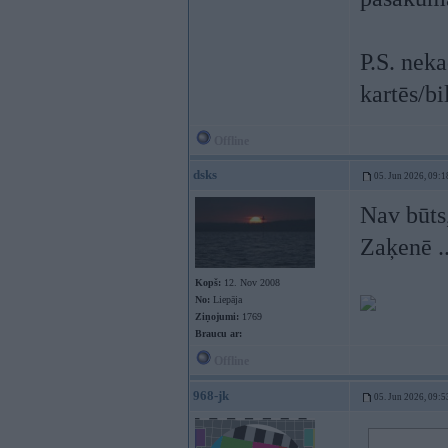
P.S. neka
kartēs/bi
Offline
dsks
05. Jun 2026, 09:1
Nav būts,
Zaķenē .
Kopš:
12. Nov 2008
No:
Liepāja
Ziņojumi:
1769
Braucu ar:
Offline
968-jk
05. Jun 2026, 09:5