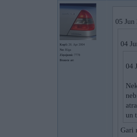
05 Jun
04 Ju
Kopš:
26. Apr 2004
No:
Rīga
Ziņojumi:
7778
Braucu ar:
04 
Nek
neb
atr
un 
Gari 