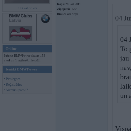
Kopš:
28. Jan 2011
F13 kabriolets
Ziņojumi:
5532
Braucu ar:
cieņu
04 Ju
04 
To 
Online
Pašreiz BMWPower skatās 153
jau
viesi un 1 reģistrēti lietotāji.
nav,
Ienākt BMWPower
bra
• Pieslēgties
• Reģistrēties
lai
• Aizmirsi paroli?
un 
Vispār