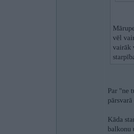
Mārupe 
vēl vai
vairāk 
starpīb
Par "ne t
pārsvarā 
Kāda star
balkonu 