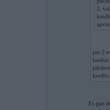
pacīnī
2. va
kredī
apvi
par 2 e
bankai
pārdev
kredīt
Es gan do