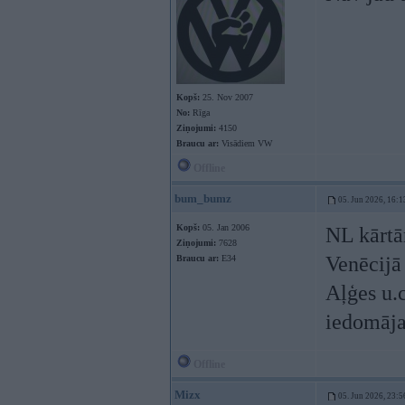
Kopš:
25. Nov 2007
No:
Rīga
Ziņojumi:
4150
Braucu ar:
Visādiem VW
Offline
bum_bumz
05. Jun 2026, 16:1
Kopš:
05. Jan 2006
NL kārtā
Ziņojumi:
7628
Venēcijā
Braucu ar:
E34
Aļģes u.c
iedomāja
Offline
Mizx
05. Jun 2026, 23:5