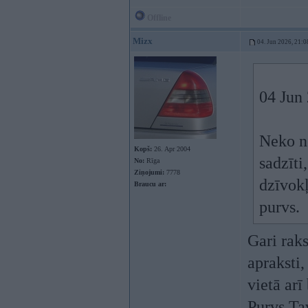
Offline
Mizx
04. Jun 2026, 21:0
04 Jun
Neko ne
Kopš:
26. Apr 2004
sadzīti
No:
Rīga
Ziņojumi:
7778
dzīvokļ
Braucu ar:
purvs.
Gari raks
apraksti,
vietā arī
Purvs Ta