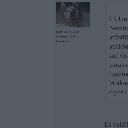
03 Jun
Nesatr
Kopš:
02. Jan 2009
attīst
Ziņojumi:
1246
Braucu ar:
apakšu
tad vis
paraks
līguma
lētāki
ciparu
Es vairā