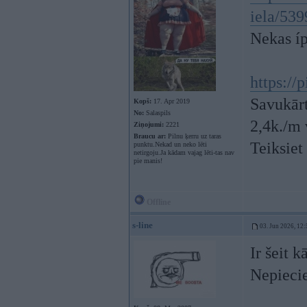
iela/53
Nekas íp
https://
Savukārt
Kopš:
17. Apr 2019
No:
Salaspils
2,4k./m 
Ziņojumi:
2221
Braucu ar:
Pilnu ķerru uz taras
Teiksiet
punktu.Nekad un neko lēti
netirgoju.Ja kādam vajag lēti-tas nav
pie manis!
Offline
s-line
03. Jun 2026, 12:
Ir šeit 
Nepiecie