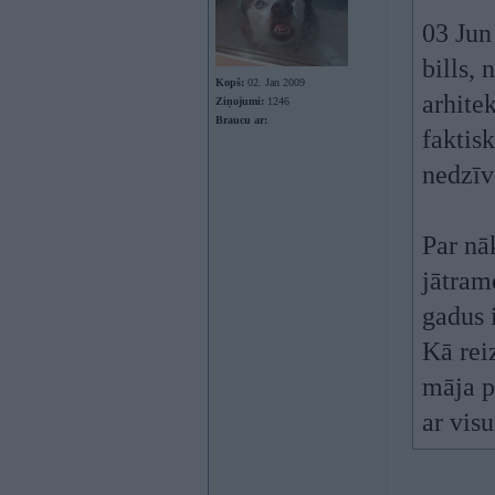
03 Jun
bills,
Kopš:
02. Jan 2009
arhite
Ziņojumi:
1246
Braucu ar:
faktis
nedzīv
Par nāk
jātram
gadus 
Kā rei
māja pi
ar visu