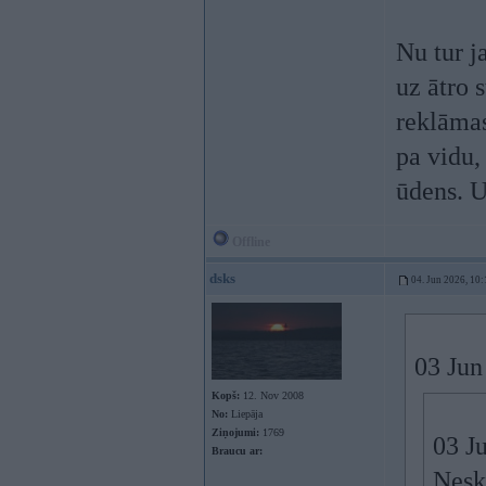
Nu tur j
uz ātro 
reklāmas
pa vidu,
ūdens. U
Offline
dsks
04. Jun 2026, 10:
03 Jun
Kopš:
12. Nov 2008
No:
Liepāja
Ziņojumi:
1769
03 J
Braucu ar:
Neska