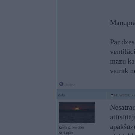
Manuprāt
Par dzes
ventilāc
mazu kan
vairāk n
Offline
dsks
03. Jun 2026, 14:
Nesatrau
attīstīt
apakšuzņ
Kopš:
12. Nov 2008
No:
Liepāja