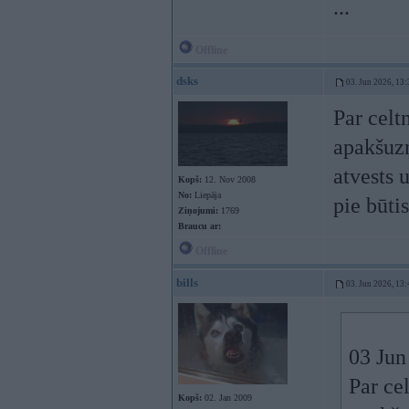
...
Offline
dsks
03. Jun 2026, 13:
Par celt
apakšuzņ
atvests u
Kopš:
12. Nov 2008
No:
Liepāja
pie būt
Ziņojumi:
1769
Braucu ar:
Offline
bills
03. Jun 2026, 13:
03 Jun
Par ce
Kopš:
02. Jan 2009