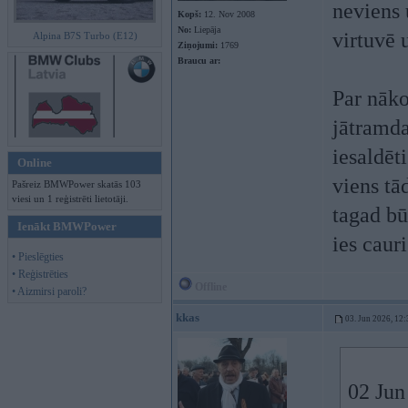
neviens 
Kopš:
12. Nov 2008
No:
Liepāja
virtuvē 
Alpina B7S Turbo (E12)
Ziņojumi:
1769
Braucu ar:
Par nāko
jātramda
iesaldēt
Online
viens tā
Pašreiz BMWPower skatās 103
viesi un 1 reģistrēti lietotāji.
tagad bū
Ienākt BMWPower
ies caur
• Pieslēgties
• Reģistrēties
Offline
• Aizmirsi paroli?
kkas
03. Jun 2026, 12:
02 Jun