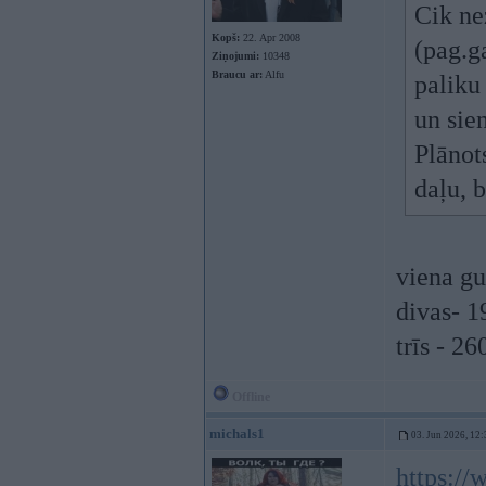
Cik ne
Kopš:
22. Apr 2008
(pag.g
Ziņojumi:
10348
Braucu ar:
Alfu
paliku
un sie
Plānot
daļu, 
viena gu
divas- 1
trīs - 26
Offline
michals1
03. Jun 2026, 12:
https://