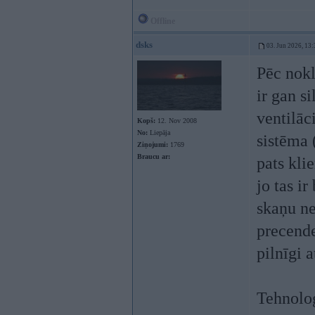
Offline
dsks
03. Jun 2026, 13:
Pēc nokl
ir gan si
ventilāc
Kopš:
12. Nov 2008
No:
Liepāja
sistēma (
Ziņojumi:
1769
Braucu ar:
pats kli
jo tas i
skaņu ne
precende
pilnīgi 
Tehnoloģ