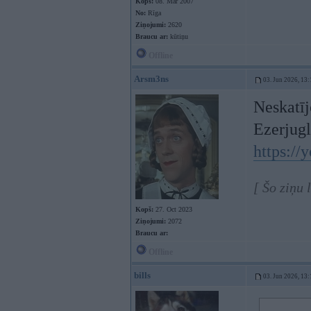
Kopš:
08. Mar 2007
No:
Rīga
Ziņojumi:
2620
Braucu ar:
kūtiņu
Offline
Arsm3ns
03. Jun 2026, 13:
Neskatīj
Ezerjugl
https:/
[ Šo ziņu
Kopš:
27. Oct 2023
Ziņojumi:
2072
Braucu ar:
Offline
bills
03. Jun 2026, 13: