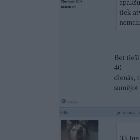
apakšu
Ziņojumi:
1246
Braucu ar:
tiek at
nemain
Bet tieš
40
dienās, 
sumējot 
Offline
bills
03. Jun 2026, 13:
03 Jun