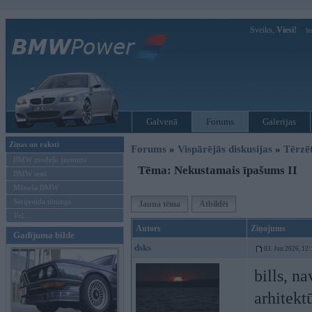
Sveiks,
Viesi!
Ie
Galvenā
Forums
Galerijas
Ziņas un raksti
Forums
»
Vispārējās diskusijas
»
Tērzē
BMW modeļu jaunumi
Tēma: Nekustamais īpašums II
BMW testi
Mēneša BMW
Sērijveida tūnings
Jauna tēma
Atbildēt
Vel...
Autors
Ziņojums
Gadījuma bilde
dsks
03. Jun 2026, 12:
bills, n
arhitekt