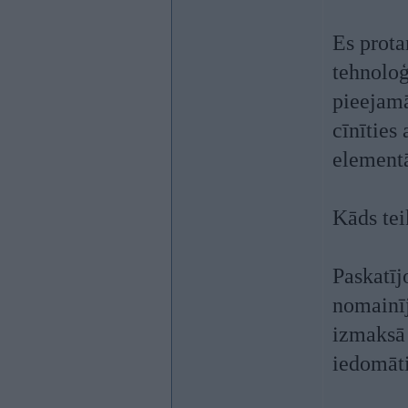
Es prota
tehnoloģi
pieejamā
cīnīties
element
Kāds tei
Paskatīj
nomainīj
izmaksā 
iedomāti