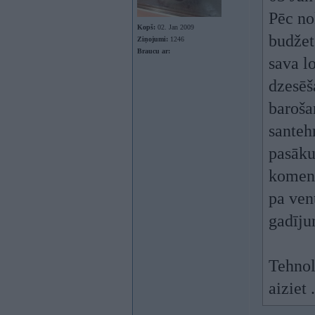
Pēc no
Kopš:
02. Jan 2009
budžets
Ziņojumi:
1246
Braucu ar:
sava lo
dzesēša
barošan
santehn
pasāku
koment
pa ven
gadīju
Tehnol
aiziet .