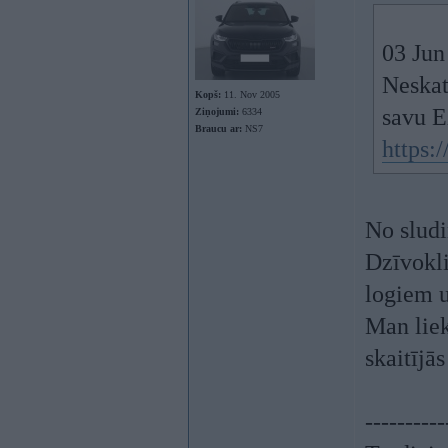
03 Jun
Neskatī
Kopš:
11. Nov 2005
savu E
Ziņojumi:
6334
Braucu ar:
NS7
https
No slud
Dzīvokli
logiem u
Man lie
skaitījā
----------