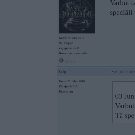
Varbūt t
speciāli
Kopš:
29. Aug 2012
No:
Liepāja
Ziņojumi:
2578
Braucu ar:
vienu radzi
Offline
Zeip
04. Jun 2026, 09:
Kopš:
22. May 2016
Ziņojumi:
215
Braucu ar:
03 Jun
Varbūt
Tā spe