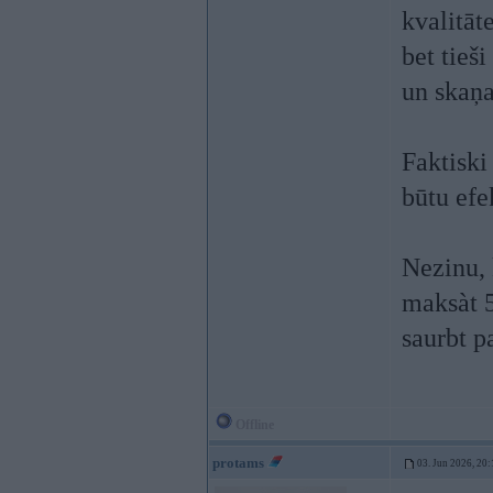
kvalitāt
bet tieš
un skaņa
Faktiski
būtu efe
Nezinu, 
maksàt 5
saurbt p
Offline
protams
03. Jun 2026, 20: