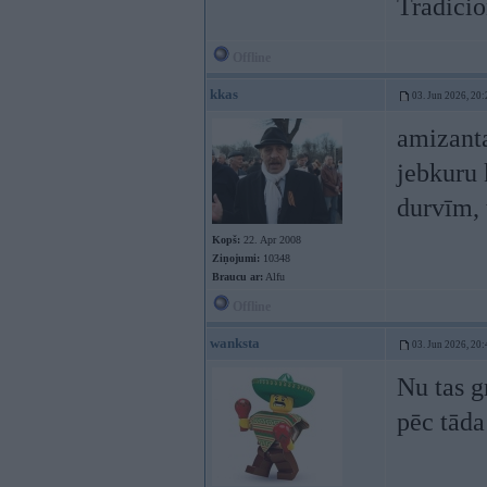
Tradicion
Offline
kkas
03. Jun 2026, 20:
amizanta
jebkuru 
durvīm, 
Kopš:
22. Apr 2008
Ziņojumi:
10348
Braucu ar:
Alfu
Offline
wanksta
03. Jun 2026, 20:
Nu tas g
pēc tāda