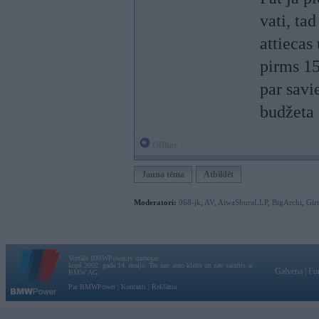
vati, ta
attiecas
pirms 15
par savie
budžeta 
Offline
Jauna tēma
Atbildēt
Moderatori:
968-jk
,
AV
,
AiwaShuraLLP
,
BigArchi
,
Gir
Vortāls BMWPower.lv darbojas
kopš 2002. gada 14. maija. Tas nav auto klubs un nav saistīts ar
Galvena
|
Fo
BMW AG.
Par BMWPower
|
Kontakti
|
Reklāma