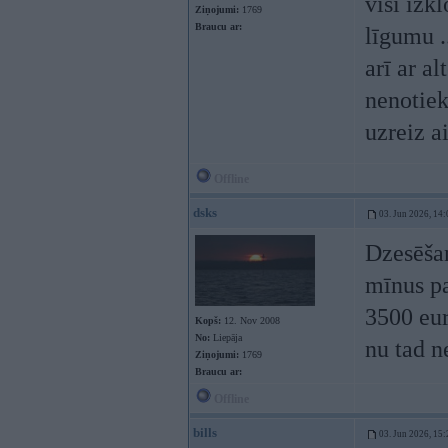
visi izk
Ziņojumi:
1769
Braucu ar:
līgumu .
arī ar al
nenotiek
uzreiz a
Offline
dsks
03. Jun 2026, 14:
Dzesēšan
mīnus pa
3500 eur
Kopš:
12. Nov 2008
No:
Liepāja
nu tad 
Ziņojumi:
1769
Braucu ar:
Offline
bills
03. Jun 2026, 15: