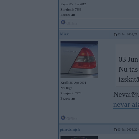
Kopš:
05. Jun 2012
Ziņojumi:
7889
Braucu ar:
Offline
Mizx
03. Jun 2026, 21:
03 Jun
Nu tas 
izskat
Kopš:
26. Apr 2004
No:
Rīga
Nevarēju
Ziņojumi:
7778
Braucu ar:
nevar ai
Offline
piradzinjsh
03. Jun 2026, 22: