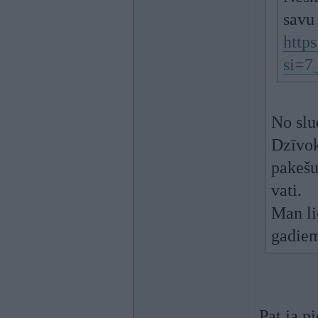
savu
http
si=
No slu
Dzīvok
pakešu
vati.
Man li
gadiem
Pat ja 