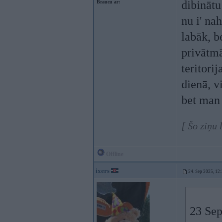
dibinātu
Braucu ar:
nu i' nah
labāk, b
privātmā
teritori
dienā, v
bet man 
[ Šo ziņu 
Offline
ixers
24. Sep 2025, 12
23 Sep