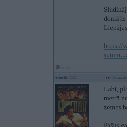
Sludināj
domājis
Liepājas
https://
summ...
Offline
Arturiks
19. Oct 2025, 20
Labi, pl
metrā ne
zemes be
Pašus ga