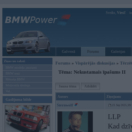
Sveiks,
Viesi!
Ie
Galvenā
Forums
Galerijas
Ziņas un raksti
Forums
»
Vispārējās diskusijas
»
Tērzē
BMW modeļu jaunumi
Tēma: Nekustamais īpašums II
BMW testi
Mēneša BMW
Sērijveida tūnings
Jauna tēma
Atbildēt
Vel...
Autors
Ziņojums
Gadījuma bilde
Sternwolf
23. Sep 2025, 09
LLP
Kad dzīv