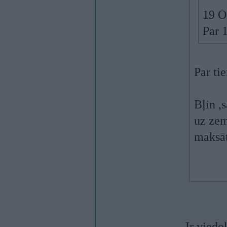
19 O
Par 
Par tie
Bļin ,
uz zem
maksāt
Ir viedo