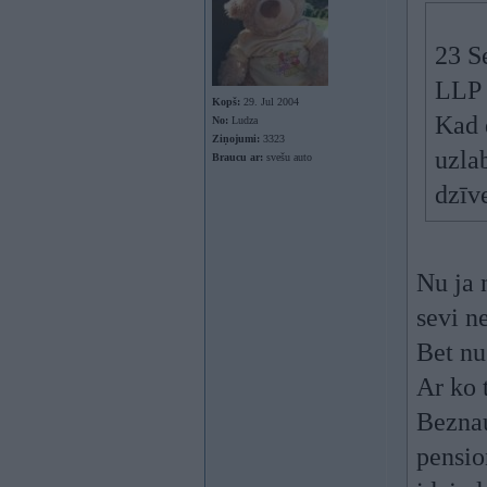
23 S
LLP
Kopš:
29. Jul 2004
Kad 
No:
Ludza
Ziņojumi:
3323
uzla
Braucu ar:
svešu auto
dzīv
Nu ja 
sevi n
Bet nu
Ar ko 
Beznau
pensio