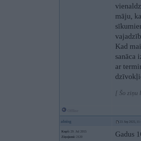
vienaldz
māju, ka
sīkumiem
vajadzīb
Kad main
sanāca i
ar termi
dzīvokļi
[ Šo ziņu 
Offline
alnisg
23. Sep 2025, 11
Kopš:
29. Jul 2015
Gadus 10
Ziņojumi:
2120