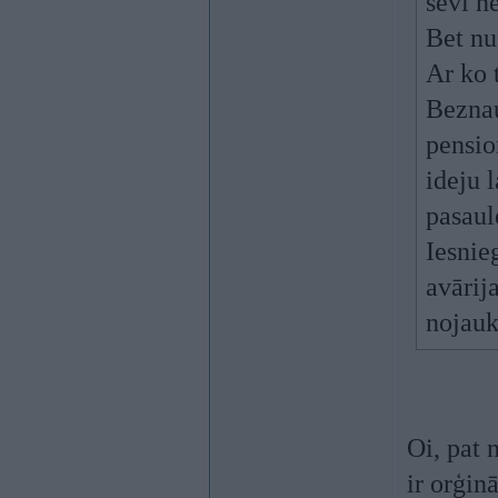
sevi n
Bet nu
Ar ko 
Beznau
pensio
ideju l
pasaule
Iesnie
avārij
nojauk
Oi, pat 
ir orģin