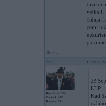
tuvu cen
veikali.
čuhņa, k
zemi māj
nekurien
pa zemes
Offline
kkas
23. Sep 2025, 09
23 Sep
LLP
Kopš:
22. Apr 2008
Kad dz
Ziņojumi:
10348
Braucu ar:
Alfu
uzlabo