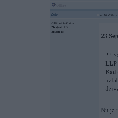
Offline
Zeip
23. Sep 2025, 11
Kopš:
22. May 2016
Ziņojumi:
215
Braucu ar:
23 Sep
23 S
LLP
Kad 
uzla
dzīv
Nu ja 