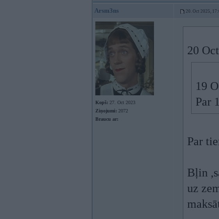
Arsm3ns
20. Oct 2025, 17
20 Oct
19 O
Par 
Kopš:
27. Oct 2023
Ziņojumi:
2072
Braucu ar:
Par tie
Bļin ,
uz zem
maksāt