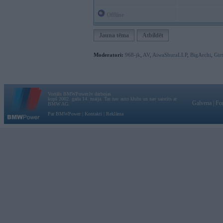
Offline
Jauna tēma
Atbildēt
Moderatori:
968-jk
,
AV
,
AiwaShuraLLP
,
BigArchi
,
Gir
Vortāls BMWPower.lv darbojas
kopš 2002. gada 14. maija. Tas nav auto klubs un nav saistīts ar
Galvena
|
Fo
BMW AG.
Par BMWPower
|
Kontakti
|
Reklāma