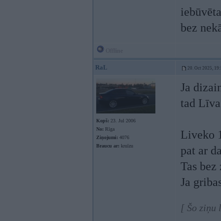
iebūvēt
bez nek
Offline
RaL
20. Oct 2025, 19
Ja dizai
tad Līv
Kopš:
23. Jul 2006
No:
Rīga
Liveko 
Ziņojumi:
4076
Braucu ar:
kruīzu
pat ar d
Tas bez 
Ja griba
[ Šo ziņu