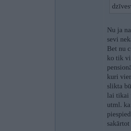
dzīves
Nu ja na
sevi nek
Bet nu c
ko tik v
pensionā
kuri vie
slikta b
lai tika
utml. ka
piespied
sakārtot