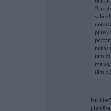
blakus
Parast
sabied
nomīzā
pļava 
pēctam
nekas 
tam pl
metas,
tām či
Nu Pierī
piemēram