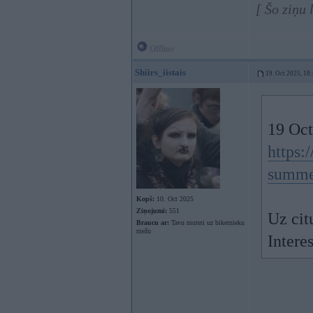
[ Šo ziņu
Offline
Shiirs_iistais
19. Oct 2025, 18
19 Oct
https:
summe.
Kopš:
10. Oct 2025
Ziņojumi:
551
Uz cit
Braucu ar:
Tavu muteri uz bikernieku
mežu
Intere