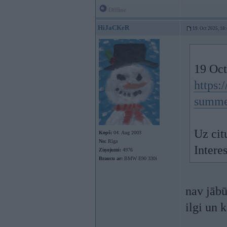
Offline
HiJaCKeR
19. Oct 2025, 18
19 Oct
https:
summe.
Uz cit
Kopš:
04. Aug 2003
No:
Rīga
Intere
Ziņojumi:
4976
Braucu ar:
BMW E90 330i
nav jābū
ilgi un 