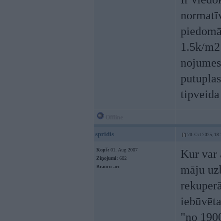
normatīv
piedomāj
1.5k/m2 
nojumes,
putuplas
tipveid
Offline
spridis
20. Oct 2025, 18
Kopš:
01. Aug 2007
Kur var 
Ziņojumi:
602
māju uzb
Braucu ar:
rekuperā
iebūvēt
"no 190