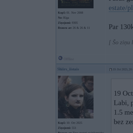
estate/p
Kopš:
01. Nov 2008
No:
Rīga
Ziņojumi:
9305
Par 130k
Braucu ar:
26 & 26 & 11
[ Šo ziņu 
Offline
Shiirs_iistais
19. Oct 2025, 20
19 Oct
Labi, 
1.5 met
bez ze
Kopš:
10. Oct 2025
Ziņojumi:
551
Braucu ar:
Tavu muteri uz bikernieku