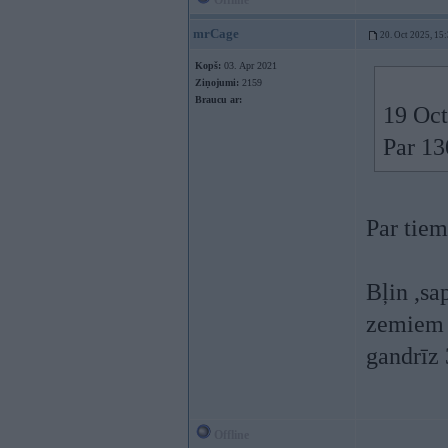
Offline
mrCage
20. Oct 2025, 15
Kopš:
03. Apr 2021
Ziņojumi:
2159
Braucu ar:
19 Oct
Par 13
Par tiem
Bļin ,sa
zemiem 
gandrīz
Offline