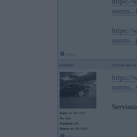
https://
summ...
https://
summ...
Offline
vertikal
20. Oct 2025, 08
https://
summ...
Servisn
Kopš:
10. Dec 2015
No:
Ogre
Ziņojumi:
296
Braucu ar:
e39 530iA