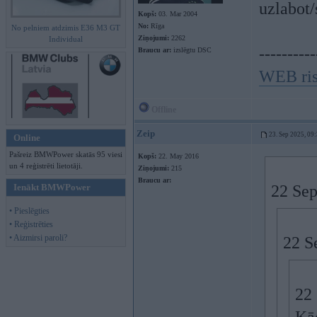
uzlabot/
Kopš:
03. Mar 2004
No:
Rīga
No pelniem atdzimis E36 M3 GT
Ziņojumi:
2262
Individual
----------
Braucu ar:
izslēgtu DSC
WEB ris
Offline
Zeip
23. Sep 2025, 09
Online
Pašreiz BMWPower skatās 95 viesi
Kopš:
22. May 2016
un 4 reģistrēti lietotāji.
Ziņojumi:
215
Braucu ar:
Ienākt BMWPower
22 Sep
• Pieslēgties
• Reģistrēties
• Aizmirsi paroli?
22 S
22