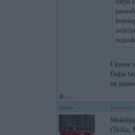
ideju l
pasaule
Iesnie
avārij
nojauk
I know 
Daļai ta
ne pames
Offline
Zigulists
30. Sep 2025, 12
Meklēju 
(Teika, 