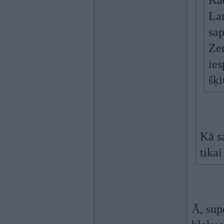
Kād
Lan
sap
Zem
ies
šķi
Kā s
tikai
Ā, sup