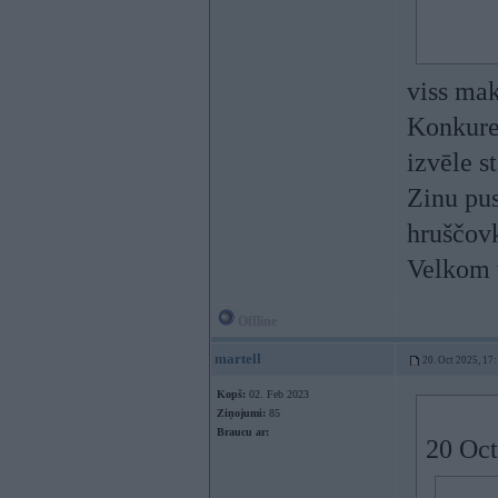
viss mak
Konkuren
izvēle s
Zinu pus
hruščov
Velkom t
Offline
martell
20. Oct 2025, 17
Kopš:
02. Feb 2023
Ziņojumi:
85
Braucu ar:
20 Oct