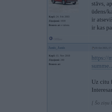
stāvs, a
ūdens/ka
Kopš:
24. Feb 2003
ir atsevi
Ziņojumi:
1939
Braucu ar:
e talonu.
ir kas 
Offline
Janis_Janis
19. Oct 2025, 17
Kopš:
15. Nov 2018
https://
Ziņojumi:
240
summe..
Braucu ar:
Uz citu 
Interesa
[ Šo ziņu