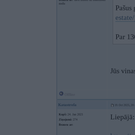
mežu
Pašus 
estate
Par 13
Jūs vina
Offline
Katastrofa
19. Oct 2025, 20
Kopš:
24. Jan 2021
Liepājā:
Ziņojumi:
274
Braucu ar: