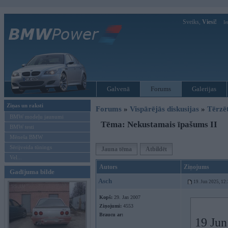
Sveiks,
Viesi!
Ie
Galvenā
Forums
Galerijas
Ziņas un raksti
Forums
»
Vispārējās diskusijas
»
Tērzē
BMW modeļu jaunumi
Tēma: Nekustamais īpašums II
BMW testi
Mēneša BMW
Sērijveida tūnings
Jauna tēma
Atbildēt
Vel...
Autors
Ziņojums
Gadījuma bilde
Asch
19. Jun 2025, 12
Kopš:
29. Jan 2007
Ziņojumi:
4553
Braucu ar:
19 Jun