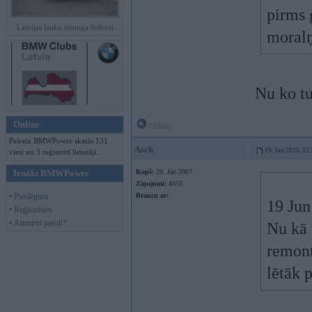
pirms 
Latvijas lauku tūninga šedevri
moralņ
Nu ko tu
Online
Offline
Pašreiz BMWPower skatās 131
Asch
19. Jun 2025, 12
viesi un 3 reģistrēti lietotāji.
Ienākt BMWPower
Kopš:
29. Jan 2007
Ziņojumi:
4553
• Pieslēgties
Braucu ar:
19 Jun
• Reģistrēties
• Aizmirsi paroli?
Nu kā 
remont
lētāk 