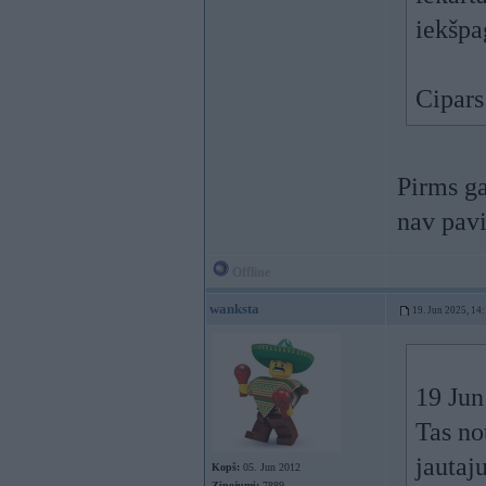
iekšpa
Cipars
Pirms ga
nav pavi
Offline
wanksta
19. Jun 2025, 14
19 Jun
Tas no
jautaj
Kopš:
05. Jun 2012
Ziņojumi:
7889