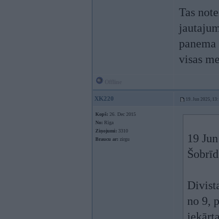
Tas note
jautajum
panema 3
visas me
Offline
XK220
19. Jun 2025, 13
Kopš:
26. Dec 2015
No:
Rīga
Ziņojumi:
3310
19 Jun
Braucu ar:
zirgu
Šobrīd
Divist
no 9, 
iekārta