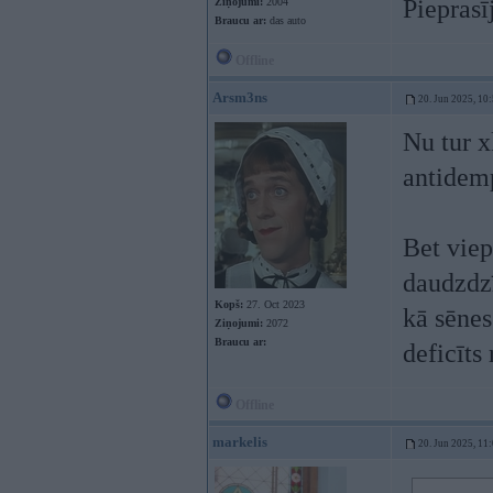
Pieprasī
Ziņojumi:
2004
Braucu ar:
das auto
Offline
Arsm3ns
20. Jun 2025, 10
Nu tur x
antidemp
Bet viep
daudzdzī
Kopš:
27. Oct 2023
kā sēnes
Ziņojumi:
2072
Braucu ar:
deficīts 
Offline
markelis
20. Jun 2025, 11