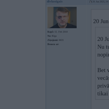
divkosigais
20. Jun 2025, 14
20 Jun
Kopš:
15. Feb 2010
No:
Rīga
20 J
Ziņojumi:
6631
Braucu ar:
Nu t
nopi
Bet v
vecās
priv
tikai