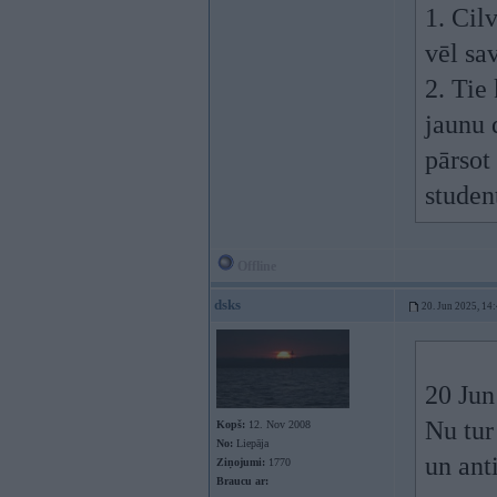
1. Cil
vēl sa
2. Tie 
jaunu 
pārsot 
student
Offline
dsks
20. Jun 2025, 14
20 Jun
Nu tur
Kopš:
12. Nov 2008
No:
Liepāja
un ant
Ziņojumi:
1770
Braucu ar: