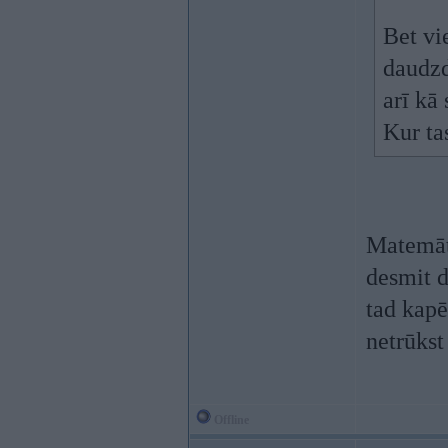
Bet vi
daudzd
arī kā
Kur tas
Matemāti
desmit d
tad kapē
netrūks
Offline