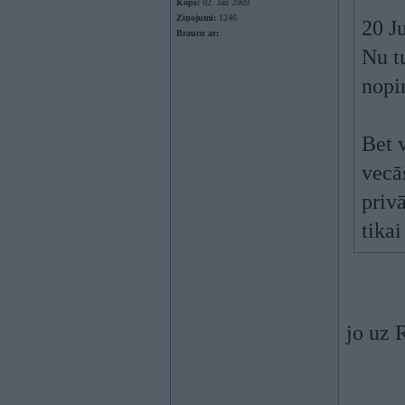
Kopš:
02. Jan 2009
Ziņojumi:
1246
20 J
Braucu ar:
Nu t
nopi
Bet v
vecās
priv
tikai
jo uz 