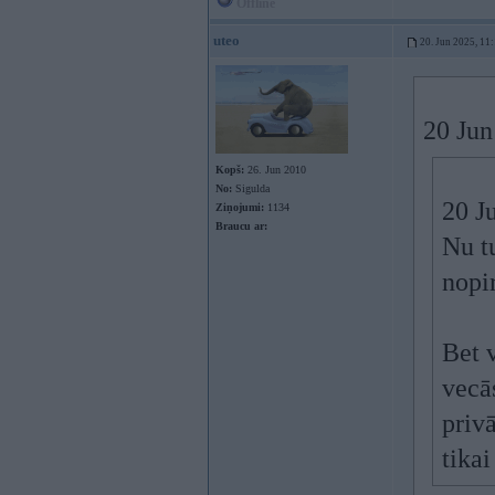
Offline
uteo
20. Jun 2025, 11
20 Jun
Kopš:
26. Jun 2010
No:
Sigulda
20 J
Ziņojumi:
1134
Braucu ar:
Nu t
nopi
Bet v
vecās
priv
tikai