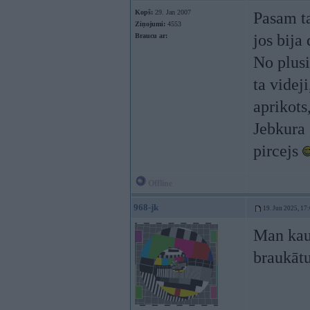
Kopš:
29. Jan 2007
Pasam ta
Ziņojumi:
4553
jos bija
Braucu ar:
No plusi
ta videji
aprikots
Jebkura 
pircejs
Offline
968-jk
19. Jun 2025, 17
Man kaut
braukātu