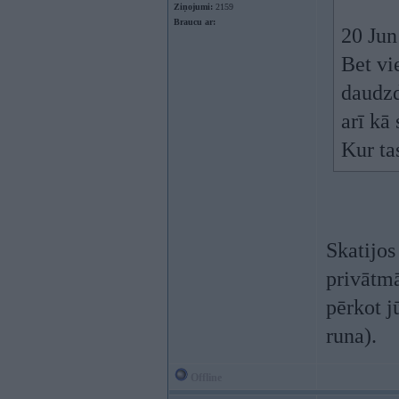
Ziņojumi:
2159
Braucu ar:
20 Jun
Bet vi
daudzd
arī kā
Kur tas
Skatijos
privātmā
pērkot j
runa).
Offline