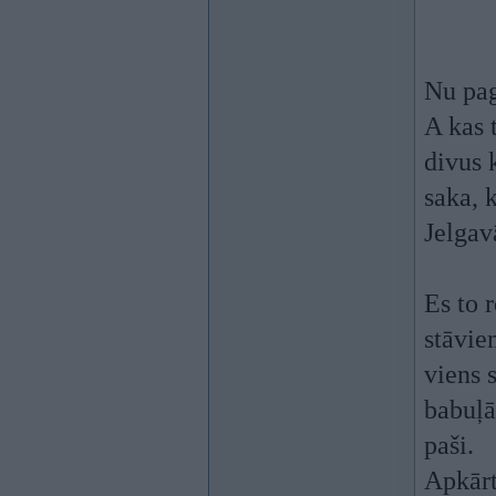
Nu pag
A kas 
divus 
saka, 
Jelgav
Es to 
stāvie
viens 
babuļā
paši.
Apkārt