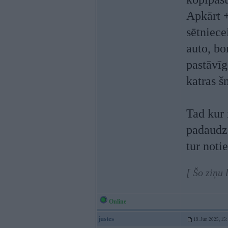
Apkārt +
sētniece
auto, bo
pastāvīg
katras š
Tad kur 
padaudz 
tur noti
[ Šo ziņu
Online
justes
19. Jun 2025, 15