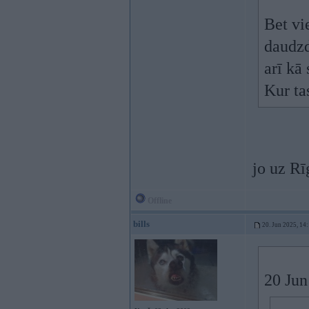
Bet vi
daudzd
arī kā
Kur tas
jo uz R
Offline
bills
20. Jun 2025, 14
20 Jun