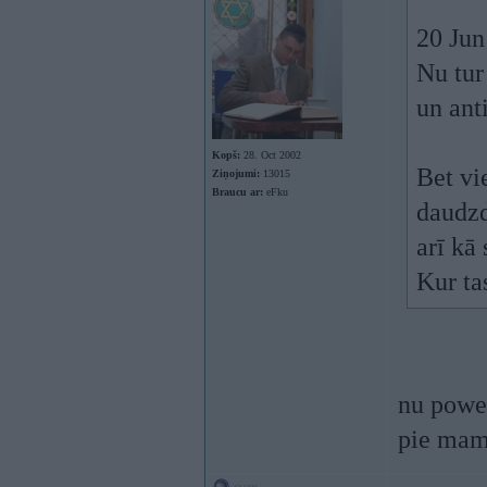
20 Jun
Nu tur
un ant
Kopš:
28. Oct 2002
Bet vi
Ziņojumi:
13015
Braucu ar:
eFku
daudzd
arī kā
Kur tas
nu power
pie mam