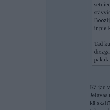
sētnie
stāvvi
Boozij
ir pie
Tad ku
diezga
pakaļa
Kā jau v
Jelgvas 
kā skait