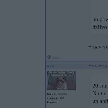
nu pow
dziivo
+ nav v
Offline
kexxx
20. Jun 2025, 11
20 Jun
Nu tur
Kopš:
12. Dec 2010
Ziņojumi:
14309
un ant
Braucu ar: