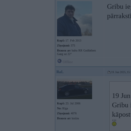
Gribu ie
pārrakst
Kopš:
17. Feb 2013
Ziņojumi:
375
Braucu ar:
baltu RR Godfathers
Gang uz 22"
Offline
RaL
19. Jun 2025, 15
19 Jun
Gribu 
Kopš:
23. Jul 2006
No:
Rīga
kāpost
Ziņojumi:
4076
Braucu ar:
kruīzu