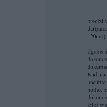
precīzi 
darījum
120eur)
ilgums a
dokument
dokument
Kad naud
nosūtīts
notiek p
dokument
laikā vi