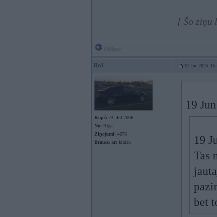
[ Šo ziņu
Offline
RaL
19. Jun 2025, 15
19 Jun
Kopš:
23. Jul 2006
No:
Rīga
Ziņojumi:
4076
19 J
Braucu ar:
kruīzu
Tas n
jaut
pazi
bet t