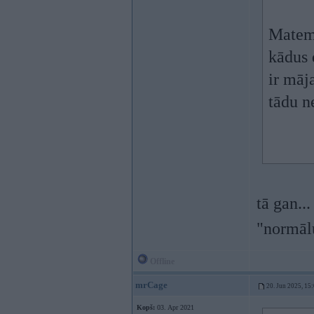
Matemā
kādus 
ir māja
tādu n
tā gan...
"normālu
Offline
mrCage
20. Jun 2025, 15
Kopš:
03. Apr 2021