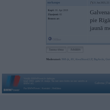
mrkaupo
21. Jun 2025, 22
Kopš:
10. Apr 2019
Galvenai
Ziņojumi:
65
pie Rīgā
Braucu ar:
jaunā mo
Offline
Jauna tēma
Atbildēt
Moderatori:
968-jk
,
AV
,
AiwaShuraLLP
,
BigArchi
,
Gir
Vortāls BMWPower.lv darbojas
kopš 2002. gada 14. maija. Tas nav auto klubs un nav saistīts ar
Galvena
|
Fo
BMW AG.
Par BMWPower
|
Kontakti
|
Reklāma