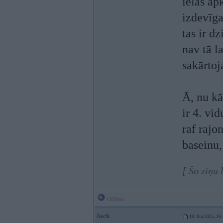
ielas ap
izdevīga
tas ir d
nav tā l
sakārtoj
Ā, nu kā
ir 4. vi
raf rajon
baseinu,
[ Šo ziņu
Offline
Asch
19. Jun 2025, 16