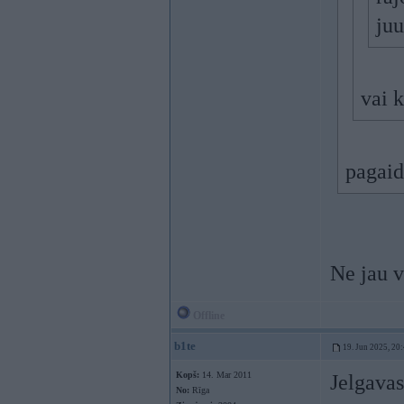
juu
vai 
pagai
Ne jau v
Offline
b1te
19. Jun 2025, 20
Kopš:
14. Mar 2011
Jelgavas
No:
Rīga