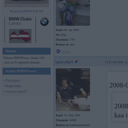
Modificēti BMW E46 M3
Kopš:
04. Jan 2004
No:
Rīga
Ziņojumi:
1795
Braucu ar:
auto
Online
Offline
Pašreiz BMWPower skatās 118
SpOrcMeN
viesi un 0 reģistrēti lietotāji.
29. Feb 2008, 13
Ienākt BMWPower
• Pieslēgties
2008-0
• Reģistrēties
• Aizmirsi paroli?
2008
kaa 
Kopš:
14. May 2002
Ziņojumi:
34090
Braucu ar:
banderautomobili