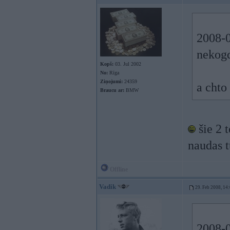
2008-0
nekog
Kopš:
03. Jul 2002
No:
Rīga
Ziņojumi:
24359
a chto
Braucu ar:
BMW
šie 2 t
naudas 
Offline
Vadik
29. Feb 2008, 14
2008-0