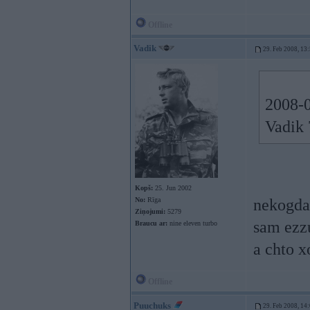
Offline
Vadik
29. Feb 2008, 13
2008-0
Vadik 
Kopš:
25. Jun 2002
No:
Rīga
nekogda
Ziņojumi:
5279
sam ezz
Braucu ar:
nine eleven turbo
a chto x
Offline
Puuchuks
29. Feb 2008, 14