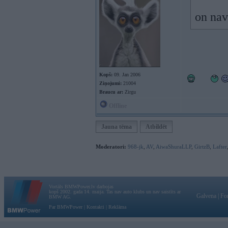
on nav
Kopš:
09. Jan 2006
Ziņojumi:
21004
Braucu ar:
Zirgu
Offline
Jauna tēma
Atbildēt
Moderatori:
968-jk
,
AV
,
AiwaShuraLLP
,
GirtzB
,
Lafter
Vortāls BMWPower.lv darbojas
kopš 2002. gada 14. maija. Tas nav auto klubs un nav saistīts ar
Galvena
|
Fo
BMW AG.
Par BMWPower
|
Kontakti
|
Reklāma