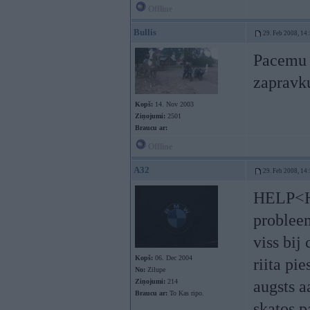
Offline
Bullis
29. Feb 2008, 14
Pacemu 
zapravku
Kopš:
14. Nov 2003
Ziņojumi:
2501
Braucu ar:
Offline
A32
29. Feb 2008, 14
HELP<HE
probleem
viss bij
Kopš:
06. Dec 2004
riita pi
No:
Zilupe
Ziņojumi:
214
augsts a
Braucu ar:
To Kas ripo.
skatos p