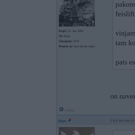
pakons
feislif
Kopš:
25. Jun 2002
vinjam 
No:
Rīga
tam ko
Ziņojumi:
5279
Braucu ar:
nine eleven turbo
pats es
on nave
Offline
depo
29. Feb 2008, 15