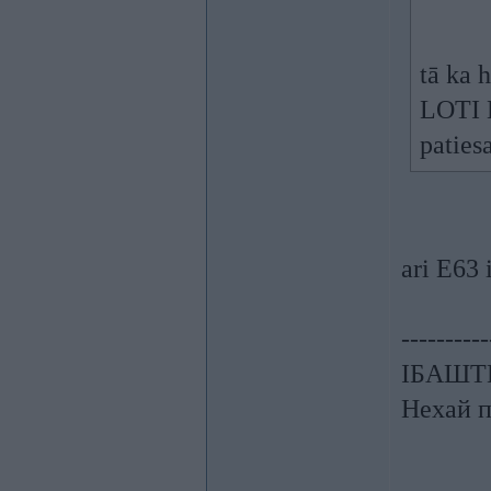
tā ka h
LOTI L
paties
ari E63
----------
ІБАШТЕ!
Нехай п