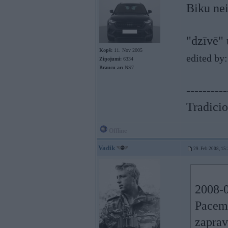
Biku nei
"dzīvē"
Kopš:
11. Nov 2005
edited by
Ziņojumi:
6334
Braucu ar:
NS7
----------
Tradicio
Offline
Vadik
29. Feb 2008, 15
2008-0
Pacemu
zaprav