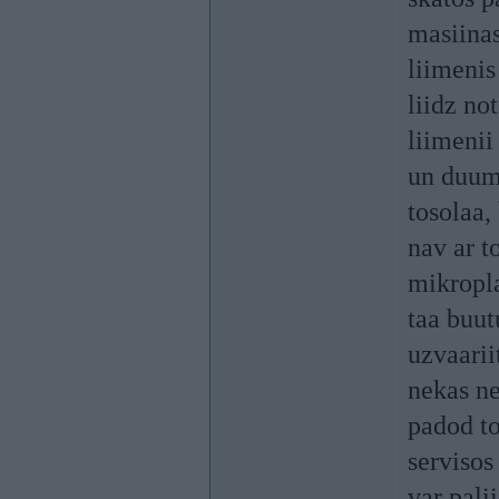
masiina
liimenis
liidz no
liimenii
un duumi
tosolaa,
nav ar t
mikropla
taa buut
uzvaarii
nekas ne
padod to
servisos
var pali