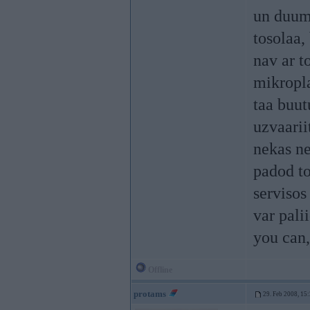
un duumi
tosolaa,
nav ar t
mikropla
taa buut
uzvaarii
nekas ne
padod to
servisos
var pali
you can,
Offline
protams
29. Feb 2008, 15