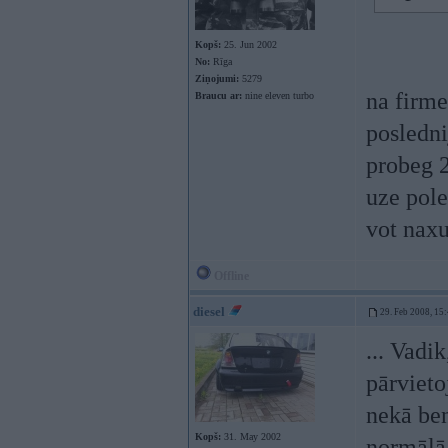
Kopš:
25. Jun 2002
No:
Rīga
Ziņojumi:
5279
na firm
Braucu ar:
nine eleven turbo
posledni
probeg 
uze pole
vot naxu
Offline
diesel
29. Feb 2008, 15
... Vadi
pārvieto
nekā ben
Kopš:
31. May 2002
normālā 