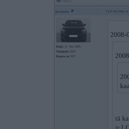
Offline
protams
29. Feb 2008, 14
2008-0
Kopš:
11. Nov 2005
Ziņojumi:
6334
2008
Braucu ar:
NS7
200
kaa
tā ka
ir L