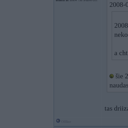
Braucu ar:
BMW 730 X-drive G11
2008-0
2008
neko
a ch
šie 2
naudas
tas driiz
Offline