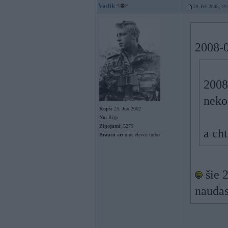
Vadik
29. Feb 2008, 14
2008-0
2008
neko
Kopš:
25. Jun 2002
No:
Rīga
Ziņojumi:
5279
a ch
Braucu ar:
nine eleven turbo
šie 2
naudas