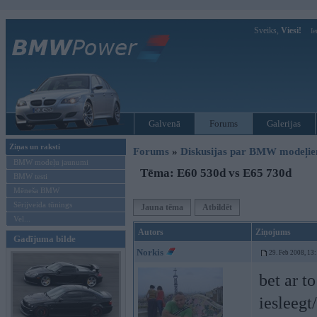
Sveiks,
Viesi!
Ie
Galvenā
Forums
Galerijas
Ziņas un raksti
Forums
»
Diskusijas par BMW modeļi
BMW modeļu jaunumi
Tēma: E60 530d vs E65 730d
BMW testi
Mēneša BMW
Sērijveida tūnings
Jauna tēma
Atbildēt
Vel...
Autors
Ziņojums
Gadījuma bilde
Norkis
29. Feb 2008, 13
bet ar t
iesleegt