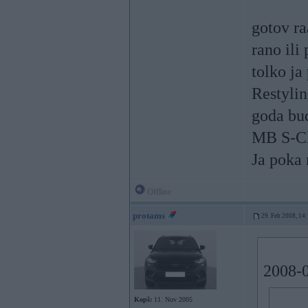
gotov r
rano ili
tolko ja
Restylin
goda bud
MB S-Cl
Ja poka
Offline
protams
29. Feb 2008, 14
2008-0
Kopš:
11. Nov 2005