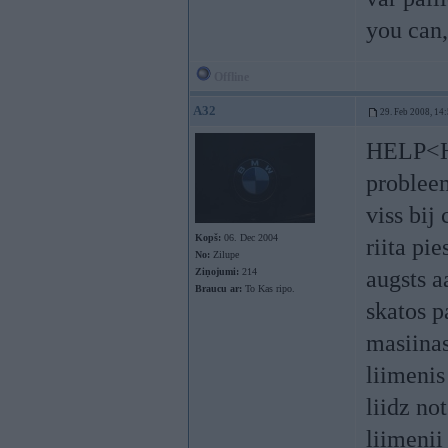
you can,
Offline
A32
29. Feb 2008, 14
HELP<HE
probleem
viss bij
Kopš:
06. Dec 2004
riita pi
No:
Zilupe
Ziņojumi:
214
augsts a
Braucu ar:
To Kas ripo.
skatos p
masiina
liimenis
liidz no
liimenii