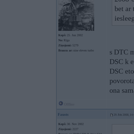
bet ar
ieslee
Kopš:
25. Jun 2002
No:
Rīga
Ziņojumi:
5279
s DTC mo
Braucu ar:
nine eleven turbo
DSC k e
DSC eto
povorota
ona sam
Offline
Fausts
29. Feb 2008, 14
Kopš:
30. Nov 2002
Ziņojumi:
2227