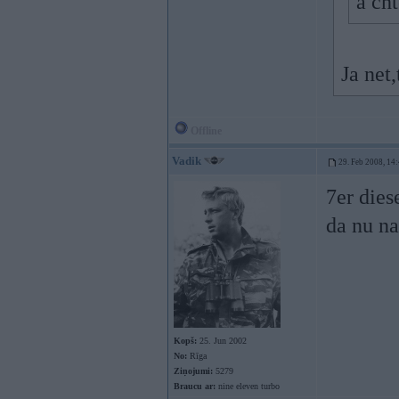
a ch
Ja net
Offline
Vadik
29. Feb 2008, 14
7er dies
da nu n
Kopš:
25. Jun 2002
No:
Rīga
Ziņojumi:
5279
Braucu ar:
nine eleven turbo