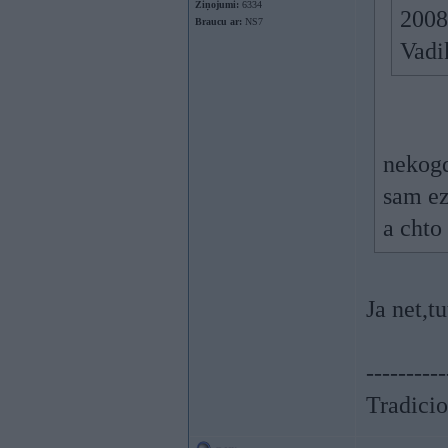
Ziņojumi:
6334
2008
Braucu ar:
NS7
Vadi
nekog
sam e
a chto
Ja net,t
----------
Tradicio