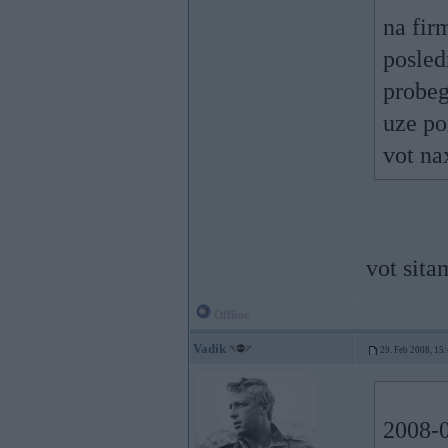
na fir
posled
probe
uze po
vot na
vot sita
Offline
Vadik
29. Feb 2008, 15
2008-0