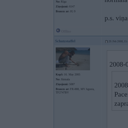
No:
Rīga
Ziņojumi:
6147
Braucu ar:
JG 9
p.s. viņ
Offline
Schutzstaffel
29. Feb 2008, 15
2008-0
Kopš:
16. May 2005
No:
Jūrmala
2008
Ziņojumi:
5087
Braucu ar:
FR-888, MV Agusta,
Pace
TF2747BV
zapr