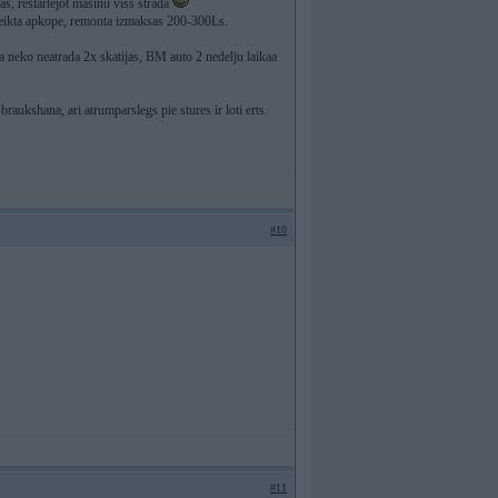
as, restartejot masinu viss strada
 veikta apkope, remonta izmaksas 200-300Ls.
a neko neatrada 2x skatijas, BM auto 2 nedelju laikaa
raukshana, ari atrumparslegs pie stures ir loti erts.
#10
#11