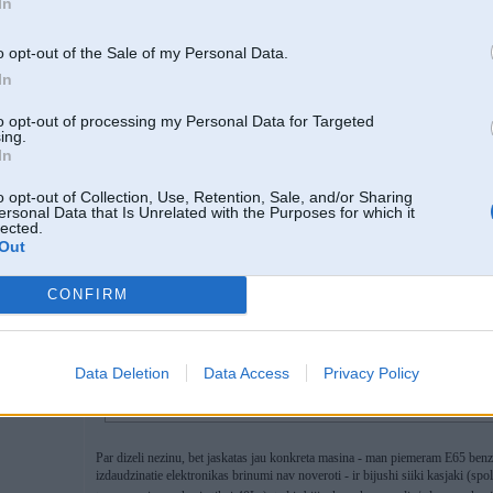
In
10. May 2007, 19:12
o opt-out of the Sale of my Personal Data.
In
Bet nu IMHO e60 ar m pack ir labaaks!
to opt-out of processing my Personal Data for Targeted
ing.
In
o opt-out of Collection, Use, Retention, Sale, and/or Sharing
ersonal Data that Is Unrelated with the Purposes for which it
lected.
Out
CONFIRM
10. May 2007, 19:16
2007-05-10 18:58, KM rakstīja:
Data Deletion
Data Access
Privacy Policy
40d
jautajums bija - kaites ,kas noverojamas konkretaja modeli!
salidzinamas vai nesalidzinamas,par to neiet runa.
Par dizeli nezinu, bet jaskatas jau konkreta masina - man piemeram E65 ben
izdaudzinatie elektronikas brinumi nav noveroti - ir bijushi siiki kasjaki (spo