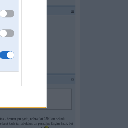
#8
#9
zins - braucu jau gadu, nobraukti 25K km nekadi
le kaut kada tur izbeidzas un paradijas Engine fault, bet