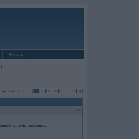
Reklāma
)
Lapa 1 no 7 •
|«
«
1
2
3
4
5
...
»
»|
#1
 slimibas konkretam modelim utt...