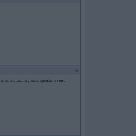
#6
jot ar muusu platuma graados iepeerkamo sauso