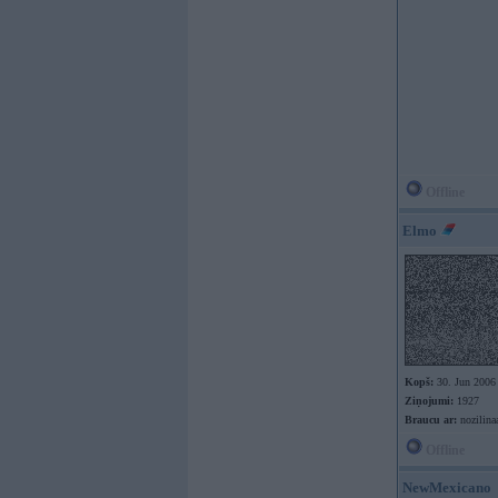
Offline
Elmo
Kopš:
30. Jun 2006
Ziņojumi:
1927
Braucu ar:
nozilinaa
Offline
NewMexicano