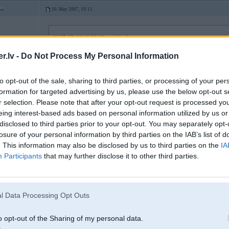
10. May 2007, 19:11
2007-05-10 19:02, Kaspich rakstīja:
6 FF-6
.lv -
Do Not Process My Personal Information
2007-05-10 18:58, KM rakstīja:
jautajums bija - kaites ,kas noverojamas konkretaja modeli!
salidzinamas vai nesalidzinamas,par to neiet runa.
to opt-out of the sale, sharing to third parties, or processing of your per
formation for targeted advertising by us, please use the below opt-out s
r selection. Please note that after your opt-out request is processed y
Kaspar, Tu toch gribi zinaat kaut 1/10 no tipveida E65 kaiteem?
eing interest-based ads based on personal information utilized by us or
gadiijumi, kad iesaku pirkt E65:
disclosed to third parties prior to your opt-out. You may separately opt-
1. nav sievas/miiljaakaas un citu intereshu
losure of your personal information by third parties on the IAB’s list of
2. ir daudz liekas naudas, un gribaas redzeet tuuliiteeju, bet iislaiciigu e
3. pieder personiigais specializeetais bmw serviss, ir stipra nervu sisteem
. This information may also be disclosed by us to third parties on the
IA
4. ieseezhoties auto, Tu kljusti miikstaaks par krievu showbizagejuzvaig
Participants
that may further disclose it to other third parties.
Nu nezinu, braucu ar 730d (feisliftoto) jau kādu laiku un neko sliktu pateikt 
Vienīgais, ko esmu dzirdējis, ir tas ko Edzulis arī pieminēja - turbīna, kura m
ventilācijas vārstu, kurš mēdz noklāties! Par kaut kā nolaušanu - kas tas par
l Data Processing Opt Outs
p.s. iekāpsi (nopirksi) e65, neko citu negribēsies!
o opt-out of the Sharing of my personal data.