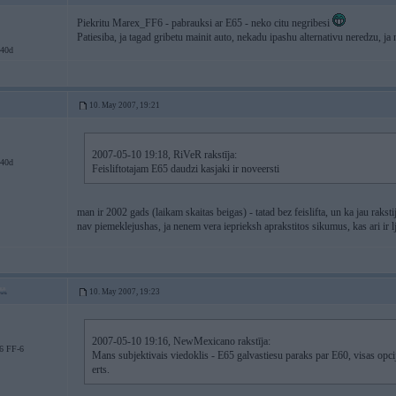
Piekritu Marex_FF6 - pabrauksi ar E65 - neko citu negribesi
Patiesiba, ja tagad gribetu mainit auto, nekadu ipashu alternativu neredzu, ja n
40d
10. May 2007, 19:21
2007-05-10 19:18, RiVeR rakstīja:
40d
Feisliftotajam E65 daudzi kasjaki ir noveersti
man ir 2002 gads (laikam skaitas beigas) - tatad bez feislifta, un ka jau rak
nav piemeklejushas, ja nenem vera ieprieksh aprakstitos sikumus, kas ari ir lj
10. May 2007, 19:23
2007-05-10 19:16, NewMexicano rakstīja:
6 FF-6
Mans subjektivais viedoklis - E65 galvastiesu paraks par E60, visas opcija
erts.