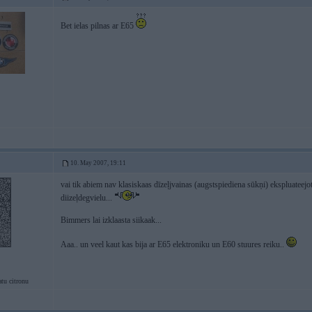
Bet ielas pilnas ar E65
10. May 2007, 19:11
vai tik abiem nav klasiskaas dīzeļjvainas (augstspiediena sūkņi) ekspluatee
diizeļdegvielu...
Bimmers lai izklaasta siikaak...
Aaa.. un veel kaut kas bija ar E65 elektroniku un E60 stuures reiku..
tu citronu