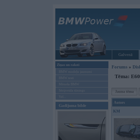
Galvenā
Ziņas un raksti
Forums
»
Dis
BMW modeļu jaunumi
Tēma: E60
BMW testi
Mēneša BMW
Sērijveida tūnings
Jauna tēma
Vel...
Autors
Gadījuma bilde
KM