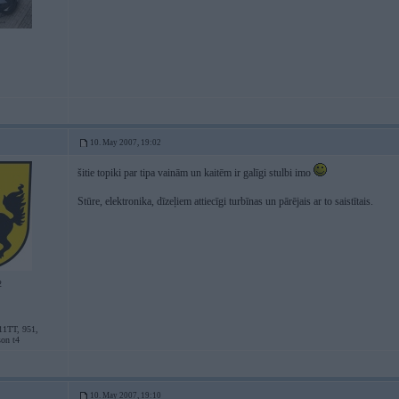
10. May 2007, 19:02
šitie topiki par tipa vainām un kaitēm ir galīgi stulbi imo
Stūre, elektronika, dīzeļiem attiecīgi turbīnas un pārējais ar to saistītais.
2
11TT, 951,
son t4
10. May 2007, 19:10