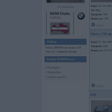
Kopš:
28. Oct 2005
F13 kabriolets
No:
Rīga
Ziņojumi:
7487
Braucu ar:
///M
Offline
Marex_FF6
Online
Kopš:
25. Mar 2003
Ziņojumi:
5340
Pašreiz BMWPower skatās 138
Braucu ar:
JJ-6 TT-
viesi un 3 reģistrēti lietotāji.
Ienākt BMWPower
• Pieslēgties
• Reģistrēties
• Aizmirsi paroli?
Offline
KM