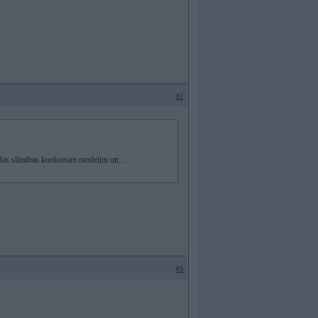
#2
adas slimibas konkretam modelim utt...
#3