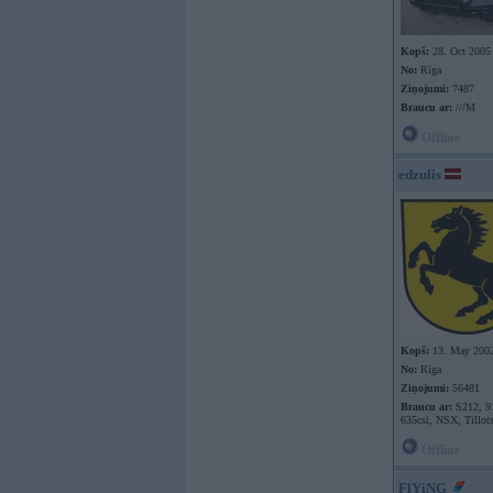
Kopš:
28. Oct 2005
No:
Rīga
Ziņojumi:
7487
Braucu ar:
///M
Offline
edzulis
Kopš:
13. May 200
No:
Rīga
Ziņojumi:
56481
Braucu ar:
S212, 9
635csi, NSX, Tillot
Offline
FlYiNG