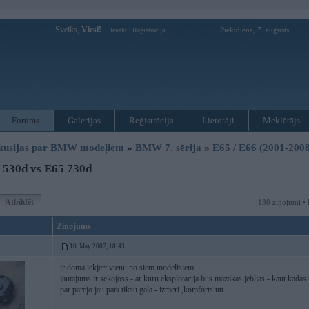
Sveiks,
Viesi!
|
Piektdiena, 7. augusts
Ienākt
Reģistrācija
Forums
Galerijas
Reģistrācija
Lietotāji
Meklētājs
kusijas par BMW modeļiem
»
BMW 7. sērija
»
E65 / E66 (2001-2008
 530d vs E65 730d
Atbildēt
130 ziņojumi • 
Ziņojums
10. May 2007, 18:43
ir doma iekjert vienu no siem modelisiem.
jautajums ir sekojoss - ar kuru eksplotacija bus mazakas jebljas - kaut kadas
par parejo jau pats tiksu gala - izmeri ,komforts utt.