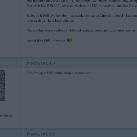
taas nomaina maksaja tikai 40Ls), tad ir bijis, ka uzkaras radio/cd - nav skanj
Ieprieksh bija E39 528 - servisa izmaksas uz E65 ir mazakas - ritoshaa 2 x
Kolegim ir E60 530 benzins - tam saaka lekt aaraa Chekck oil level - Latbem
tikai sataisija - kaut kads datchiks.
Mans subjektivais viedoklis - E65 galvastiesu paraks par E60, visas opcijas, b
Atrodi labu E65 un nem to!
10. May 2007, 19:18
Feisliftotajam E65 daudzi kasjaki ir noveersti
tu citronu
10. May 2007, 19:20