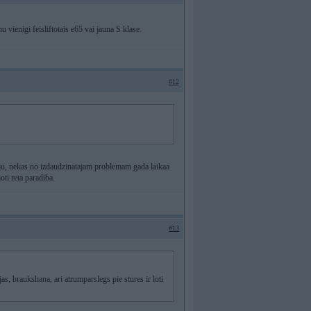
u vienigi feisliftotais e65 vai jauna S klase.
#12
stiju, nekas no izdaudzinatajam problemam gada laikaa
oti reta paradiba.
#13
s, braukshana, ari atrumparslegs pie stures ir loti