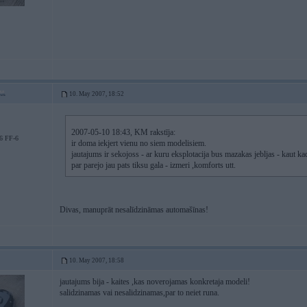
10. May 2007, 18:52
2007-05-10 18:43, KM rakstīja:
6 FF-6
ir doma iekjert vienu no siem modelisiem.
jautajums ir sekojoss - ar kuru eksplotacija bus mazakas jebljas - kaut k
par parejo jau pats tiksu gala - izmeri ,komforts utt.
Divas, manuprāt nesalīdzināmas automašīnas!
10. May 2007, 18:58
jautajums bija - kaites ,kas noverojamas konkretaja modeli!
salidzinamas vai nesalidzinamas,par to neiet runa.