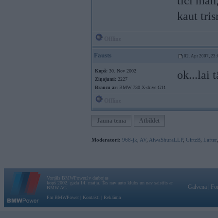
tici man,
kaut tris
Offline
Fausts
02. Apr 2007, 23:
Kopš:
30. Nov 2002
ok...lai 
Ziņojumi:
2227
Braucu ar:
BMW 730 X-drive G11
Offline
Jauna tēma
Atbildēt
Moderatori:
968-jk
,
AV
,
AiwaShuraLLP
,
GirtzB
,
Lafter
Vortāls BMWPower.lv darbojas
kopš 2002. gada 14. maija. Tas nav auto klubs un nav saistīts ar
Galvena
|
Fo
BMW AG.
Par BMWPower
|
Kontakti
|
Reklāma