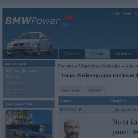
Sveiks,
Viesi!
Ie
Galvenā
Forums
Galerijas
Ziņas un raksti
Forums
»
Vispārējās diskusijas
»
Auto s
BMW modeļu jaunumi
Tēma: Piedāvāju auto virsbūves 
BMW testi
Mēneša BMW
Sērijveida tūnings
Jauna tēma
Atbildēt
Vel...
Autors
Ziņojums
Gadījuma bilde
ROLEXX
02. Apr 2007, 21:
Nu tā kā
jaunu!