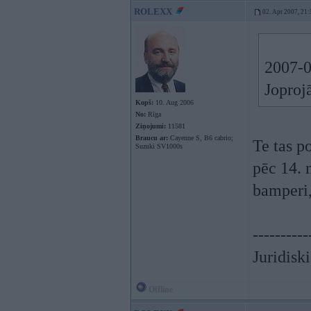
ROLEXX
02. Apr 2007, 21:
2007-0
Joproj
Kopš:
10. Aug 2006
No:
Rīga
Ziņojumi:
11581
Braucu ar:
Cayenne S, B6 cabrio;
Te tas p
Suzuki SV1000s
pēc 14. 
bamperi,
----------
Juridisk
Offline