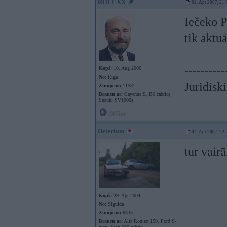
ROLEXX
02. Apr 2007, 21:
Iečeko 
tik aktu
----------
Kopš:
10. Aug 2006
No:
Rīga
Juridisk
Ziņojumi:
11581
Braucu ar:
Cayenne S, B6 cabrio;
Suzuki SV1000s
Offline
Delerium
02. Apr 2007, 22:
tur vair
Kopš:
29. Apr 2004
No:
Sigulda
Ziņojumi:
8335
Braucu ar:
Alfa Romeo 159, Ford S-