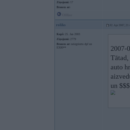
Ziņojumi:
17
Braucu ar:
Offline
roliks
02. Apr 2007, 21:
Kopš:
25. Jan 2003
Ziņojumi:
2779
Braucu ar:
neizgrieztu dpf un
2007-0
EX80**
Tātad,
auto h
aizvedu
un $$$