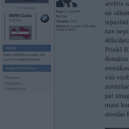
atvēris 
F13 kabriolets
un sākum
Kopš:
10. Aug 2006
No:
Rīga
iepazīst
Ziņojumi:
11581
Braucu ar:
Cayenne S, B6 cabrio;
nav nepi
Suzuki SV1000s
40ls/deta
Online
Priekš R
Pašreiz BMWPower skatās 148
domātas 
viesi un 4 reģistrēti lietotāji.
zemākas, 
Ienākt BMWPower
visi vir
• Pieslēgties
• Reģistrēties
novēršan
• Aizmirsi paroli?
pat smag
mani kon
atrodas 