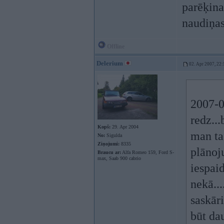
parēķina
naudiņas
Offline
Delerium
02. Apr 2007, 22:
2007-0
redz...
Kopš:
29. Apr 2004
man ta
No:
Sigulda
Ziņojumi:
8335
plānoju
Braucu ar:
Alfa Romeo 159, Ford S-
max, Saab 900 cabrio
iespaid
nekā...
saskāri
būt da