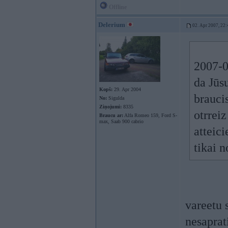
Offline
Delerium
02. Apr 2007, 22:
2007-0
da Jūsu
Kopš:
29. Apr 2004
braucis
No:
Sigulda
Ziņojumi:
8335
otrreiz
Braucu ar:
Alfa Romeo 159, Ford S-
max, Saab 900 cabrio
atteici
tikai n
vareetu 
nesaprati