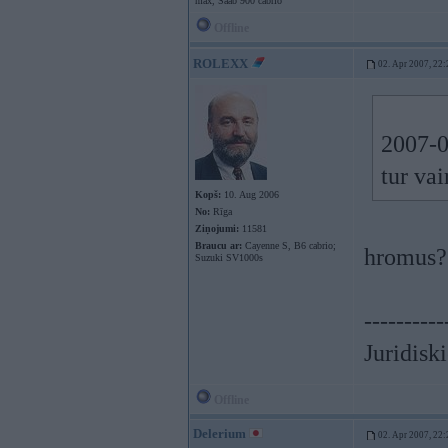
max, Saab 900 cabrio
Offline
ROLEXX
02. Apr 2007, 22:
2007-0
tur vai
Kopš:
10. Aug 2006
No:
Rīga
Ziņojumi:
11581
Braucu ar:
Cayenne S, B6 cabrio;
hromus?
Suzuki SV1000s
----------
Juridisk
Offline
Delerium
02. Apr 2007, 22: