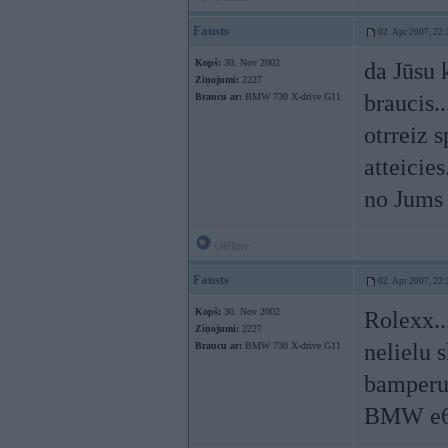
Fausts
02. Apr 2007, 22:
Kopš:
30. Nov 2002
da Jūsu 
Ziņojumi:
2227
braucis.
Braucu ar:
BMW 730 X-drive G11
otrreiz 
atteicies
no Jums 
Offline
Fausts
02. Apr 2007, 22:
Kopš:
30. Nov 2002
Rolexx..
Ziņojumi:
2227
nelielu s
Braucu ar:
BMW 730 X-drive G11
bamperu..
BMW e6