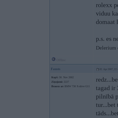
rolexx p
viduu ka
domaat l
p.s. es 
Delerium 
Offline
Fausts
02. Apr 2007, 22:
Kopš:
30. Nov 2002
redz...b
Ziņojumi:
2227
tagad ir
Braucu ar:
BMW 730 X-drive G11
pilnībā p
tur...bet
tāds...be