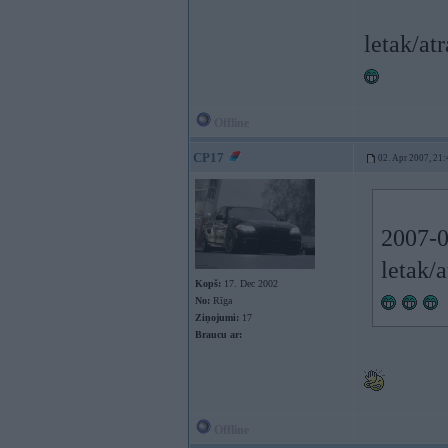
letak/at
Offline
CP17
02. Apr 2007, 21:
2007-04
letak/a
Kopš:
17. Dec 2002
No:
Rīga
Ziņojumi:
17
Braucu ar:
Offline