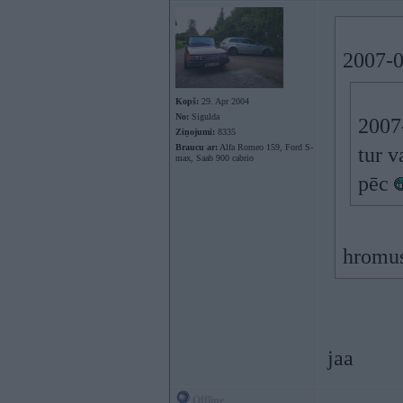
2007-0
Kopš:
29. Apr 2004
No:
Sigulda
2007
Ziņojumi:
8335
Braucu ar:
Alfa Romeo 159, Ford S-
tur v
max, Saab 900 cabrio
pēc
hromu
jaa
Offline