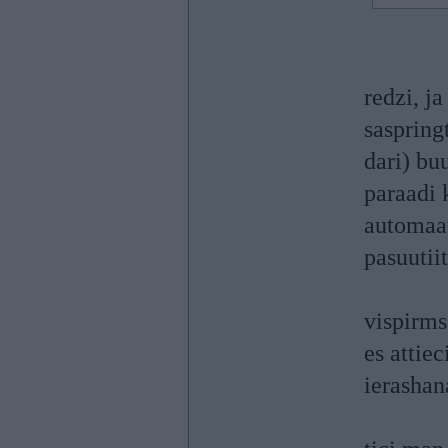
redzi, j
saspring
dari) bu
paraadi 
automaat
pasuutiit
vispirms
es attiec
ierashan