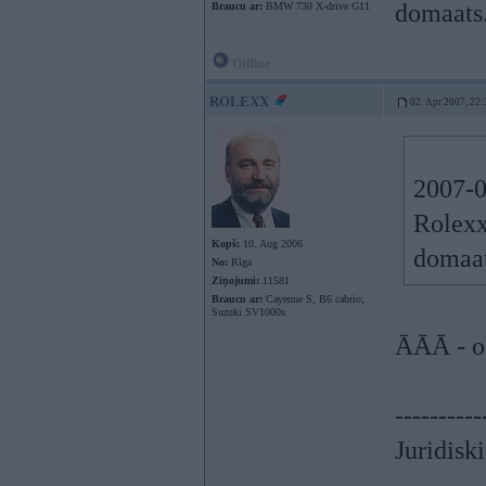
domaats.
Braucu ar:
BMW 730 X-drive G11
Offline
ROLEXX
02. Apr 2007, 22:
2007-0
Rolexx.
Kopš:
10. Aug 2006
domaat
No:
Rīga
Ziņojumi:
11581
Braucu ar:
Cayenne S, B6 cabrio;
Suzuki SV1000s
ĀĀĀ - ok
----------
Juridisk