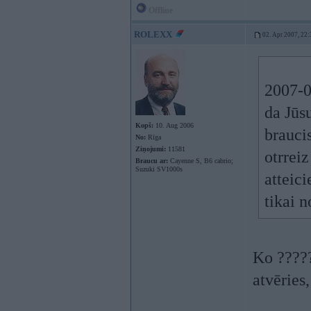
Offline
ROLEXX
02. Apr 2007, 22:
2007-0
da Jūsu
Kopš:
10. Aug 2006
braucis
No:
Rīga
Ziņojumi:
11581
otrreiz
Braucu ar:
Cayenne S, B6 cabrio;
Suzuki SV1000s
atteici
tikai n
Ko ?????
atvēries