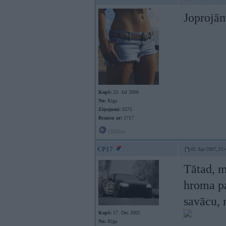
Joprojām
Kopš:
23. Jul 2006
No:
Rīga
Ziņojumi:
5575
Braucu ar:
1717
Offline
CP17
02. Apr 2007, 21:
Tātad, m
hroma p
savācu, n
Kopš:
17. Dec 2002
No:
Rīga