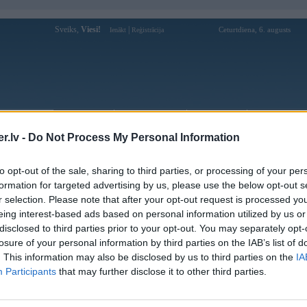
Sveiks,
Viesi!
|
Ceturtdiena, 6. augusts
Ienākt
Reģistrācija
Forums
Galerijas
Reģistrācija
Lietotāji
Meklētājs
.lv -
Do Not Process My Personal Information
pārējās diskusijas
»
Tehnikas uzlabošana
iseedinaataas atsperes manai Viktorijai (e30)
to opt-out of the sale, sharing to third parties, or processing of your per
formation for targeted advertising by us, please use the below opt-out s
r selection. Please note that after your opt-out request is processed y
Atbildēt
eing interest-based ads based on personal information utilized by us or
Ziņojums
disclosed to third parties prior to your opt-out. You may separately opt-
losure of your personal information by third parties on the IAB’s list of
09. Mar 2007, 21:10
. This information may also be disclosed by us to third parties on the
IA
gribu nedaudz pieseedinaat un nocietinaat savu E30 325e, taalab gribeetos, p
Participants
that may further disclose it to other third parties.
vadliinijas par cietiibu, garumu, "aktiivajaam" atspereem, un protams tad arii 