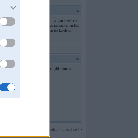
#2
taat muusu glaunajos celos karteri. talak jau izvele cik
am dalijas, sarkanas laikam skaitijas mikstakas un lilla
et velreiz saku jabut labiem amiishiem (es izveletos
#3
ar tamkrasam neko nezinu!Pats tagad gaidu jaunas
3 ziņojumi • Lapa 1 no 1 •