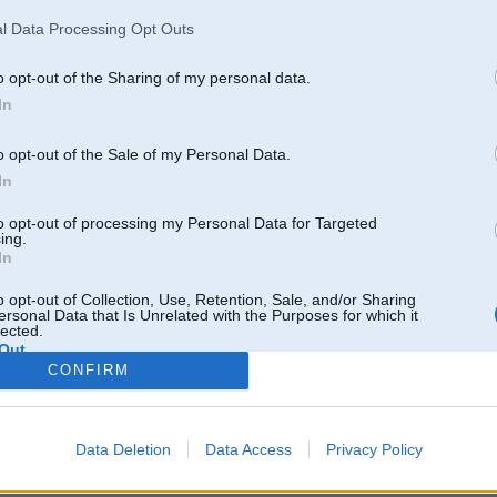
l Data Processing Opt Outs
10. Mar 2007, 16:23
pirmkaart jabut labiem amortizatoriem, jo sedinot e30 tev bus liela iespeja ats
o opt-out of the Sharing of my personal data.
zemu gribi sedinat un cik cietu masinu gribi. aimirsis esmu ka tur pa tam kras
In
cietakas vai gaisi zilas, nu karoce gan jau kads uzrakstis tiesam neatceros. b
gaaziniekus)
o opt-out of the Sale of my Personal Data.
In
10. Mar 2007, 16:26
to opt-out of processing my Personal Data for Targeted
ing.
60/40mm ir vislabakais manupraat,un vajag amjus jo stock izbeigsies atri!p
In
atsperes-60/40mm,ceru ka ar R16 izskatisies ok!
o opt-out of Collection, Use, Retention, Sale, and/or Sharing
ersonal Data that Is Unrelated with the Purposes for which it
lected.
Out
CONFIRM
Data Deletion
Data Access
Privacy Policy
Atbildēt