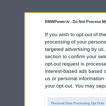
BMWPower.lv -
Do Not Process My
If you wish to opt-out of the
processing of your personal
targeted advertising by us
section to confirm your sel
opt-out request is proces
interest-based ads based o
us or personal information d
your opt-out. You may separ
disclosure of your personal
IAB’s list of downstream pa
Personal Data Processing Opt Outs