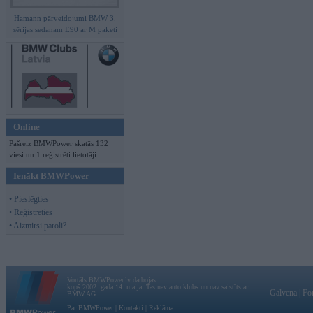
Hamann pārveidojumi BMW 3.
sērijas sedanam E90 ar M paketi
Online
Pašreiz BMWPower skatās 132
viesi un 1 reģistrēti lietotāji.
Ienākt BMWPower
• Pieslēgties
• Reģistrēties
• Aizmirsi paroli?
Vortāls BMWPower.lv darbojas
kopš 2002. gada 14. maija. Tas nav auto klubs un nav saistīts ar
Galvena
|
Fo
BMW AG.
Par BMWPower
|
Kontakti
|
Reklāma