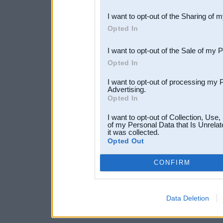
also be disclosed by us to 
I want to opt-out of the Sharing of 
Downstream Participants
th
Opted In
third parties.
I want to opt-out of the Sale of my 
Opted In
I want to opt-out of processing my 
Advertising.
Opted In
I want to opt-out of Collection, Use
of my Personal Data that Is Unrelat
it was collected.
Opted Out
CONFIRM
Data Deletion