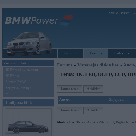
Sveiks,
Viesi!
Ie
Galvenā
Forums
Galerijas
Ziņas un raksti
Forums
»
Vispārējās diskusijas
»
Audio,
BMW modeļu jaunumi
Tēma: 4K, LED, OLED, LCD, HDR
BMW testi
Mēneša BMW
Sērijveida tūnings
Jauna tēma
Atbildēt
Vel...
Autors
Ziņojums
Gadījuma bilde
Jauna tēma
Atbildēt
Moderatori:
968-jk
,
AV
,
AiwaShuraLLP
,
BigArchi
,
Gir