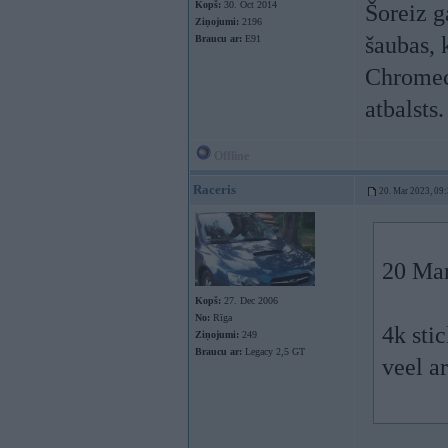
Kopš:
30. Oct 2014
Šoreiz g
Ziņojumi:
2196
šaubas, k
Braucu ar:
E91
Chromeca
atbalsts.
Offline
Raceris
20. Mar 2023, 09
20 Mar
Kopš:
27. Dec 2006
No:
Rīga
4k sti
Ziņojumi:
249
Braucu ar:
Legacy 2,5 GT
veel a