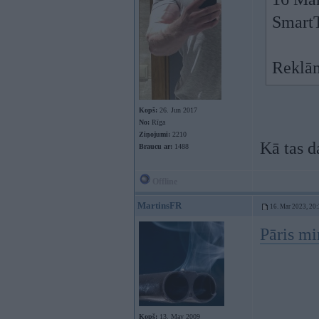
Smart
Reklām
Kopš:
26. Jun 2017
No:
Rīga
Ziņojumi:
2210
Kā tas d
Braucu ar:
1488
Offline
MartinsFR
16. Mar 2023, 20
Pāris mi
Kopš:
13. May 2009