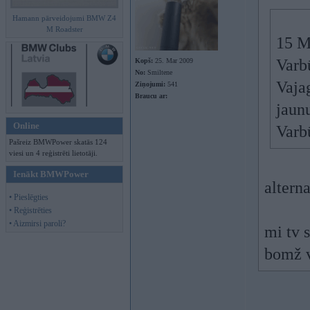
Hamann pārveidojumi BMW Z4
M Roadster
15 M
Varbū
Kopš:
25. Mar 2009
No:
Smiltene
Vajag
Ziņojumi:
541
Braucu ar:
jaun
Online
Varb
Pašreiz BMWPower skatās 124
viesi un 4 reģistrēti lietotāji.
Ienākt BMWPower
alterna
• Pieslēgties
• Reģistrēties
• Aizmirsi paroli?
mi tv 
bomž v