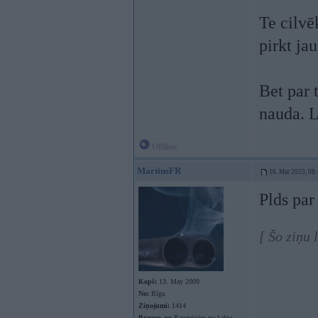
Te cilvē
pirkt jau
Bet par 
nauda. L
Offline
MartinsFR
16. Mar 2023, 08
Plds par
[ Šo ziņu
Kopš:
13. May 2009
No:
Rīga
Ziņojumi:
1414
Braucu ar:
Ragaviņām no kalna.