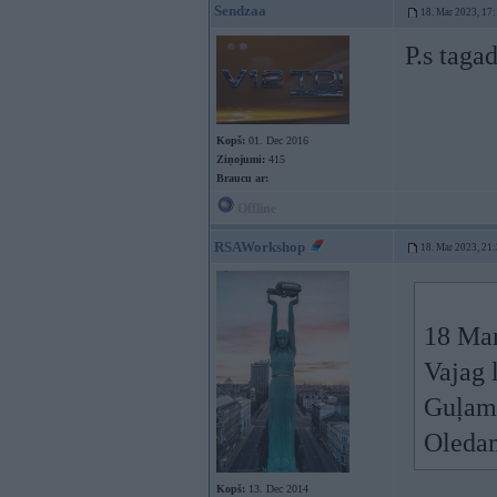
Sendzaa
18. Mar 2023, 17
P.s taga
Kopš:
01. Dec 2016
Ziņojumi:
415
Braucu ar:
Offline
RSAWorkshop
18. Mar 2023, 21
18 Mar
Vajag 
Guļami
Oledam
Kopš:
13. Dec 2014