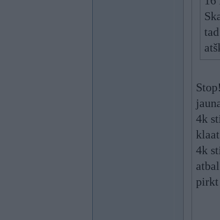
16
Ska
tad
atš
Stop!
jauna
4k st
klaat
4k st
atbal
pirkt