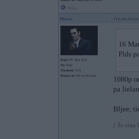
Offline
Mixzzz
16. Mar 2023, 09
16 Mar
Plds p
Kopš:
09. May 2013
No:
Rīga
Ziņojumi:
3131
Braucu ar:
e34 un e91 kuuc
1080p on
pa liela
Bljee, t
[ Šo ziņu