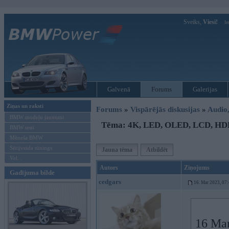
Sveiks,
Viesi!
Ie
Galvenā
Forums
Galerijas
Ziņas un raksti
Forums
»
Vispārējās diskusijas
»
Audio,
BMW modeļu jaunumi
Tēma: 4K, LED, OLED, LCD, HDR
BMW testi
Mēneša BMW
Sērijveida tūnings
Jauna tēma
Atbildēt
Vel...
Autors
Ziņojums
Gadījuma bilde
cedgars
16. Mar 2023, 07
16 Mar