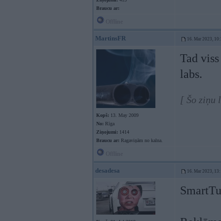
Braucu ar:
Offline
MartinsFR
16. Mar 2023, 10
Tad viss
labs.
[ Šo ziņu
Kopš:
13. May 2009
No:
Rīga
Ziņojumi:
1414
Braucu ar:
Ragaviņām no kalna.
Offline
desadesa
16. Mar 2023, 13
SmartTu