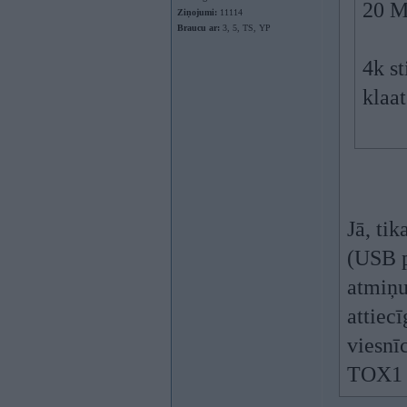
20 M
Ziņojumi:
11114
Braucu ar:
3, 5, TS, YP
4k st
klaat
Jā, ti
(USB p
atmiņu
attiecī
viesnīc
TOX1 p