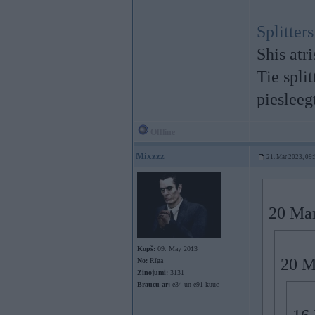
Splitters
Shis atr
Tie spli
piesleeg
Offline
Mixzzz
21. Mar 2023, 09
20 Mar
Kopš:
09. May 2013
20 M
No:
Rīga
Ziņojumi:
3131
Braucu ar:
e34 un e91 kuuc