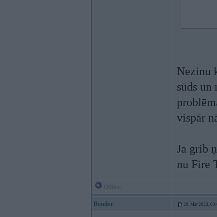
Nezinu k
sūds un 
problēma
vispār n
Ja grib 
nu Fire 
Offline
Bender
20. Mar 2023, 09