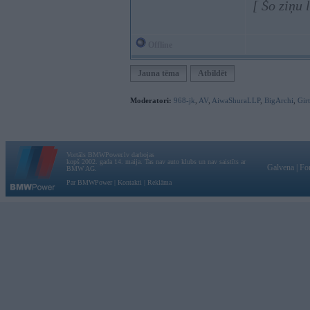
[ Šo ziņu
Offline
Jauna tēma
Atbildēt
Moderatori:
968-jk
,
AV
,
AiwaShuraLLP
,
BigArchi
,
Gir
Vortāls BMWPower.lv darbojas
kopš 2002. gada 14. maija. Tas nav auto klubs un nav saistīts ar
Galvena
|
Fo
BMW AG.
Par BMWPower
|
Kontakti
|
Reklāma