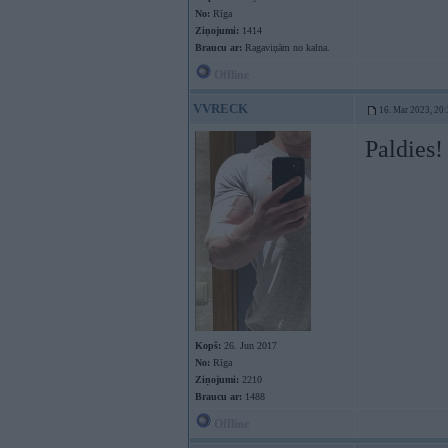
No:
Rīga
Ziņojumi:
1414
Braucu ar:
Ragaviņām no kalna.
Offline
VVRECK
16. Mar 2023, 20
Paldies!
Kopš:
26. Jun 2017
No:
Rīga
Ziņojumi:
2210
Braucu ar:
1488
Offline