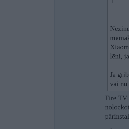
Nezinu
mēmāka
Xiaomi
lēni, j
Ja grib
vai nu
Fire TV 
nolockot
pārinsta