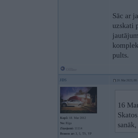
Sāc ar j
uzskati 
jautājum
komplekt
pults.
Offline
JDS
20. Mar 2023, 08
16 Mar
Skatos
Kopš:
18. Mar 2012
sanāk,
No:
Rīga
Ziņojumi:
11114
Braucu ar:
3, 5, TS, YP