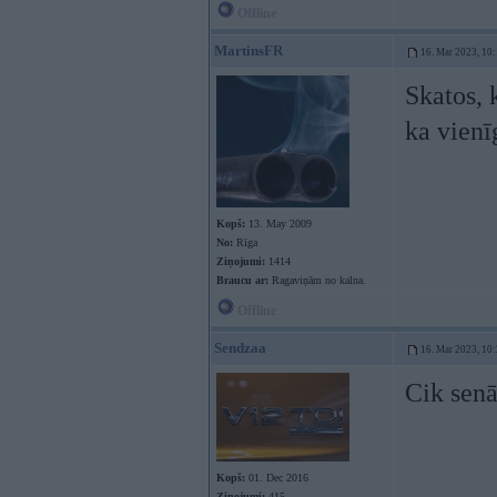
Offline
MartinsFR
16. Mar 2023, 10
Skatos, 
ka vienī
Kopš:
13. May 2009
No:
Rīga
Ziņojumi:
1414
Braucu ar:
Ragaviņām no kalna.
Offline
Sendzaa
16. Mar 2023, 10
Cik senā
Kopš:
01. Dec 2016
Ziņojumi:
415