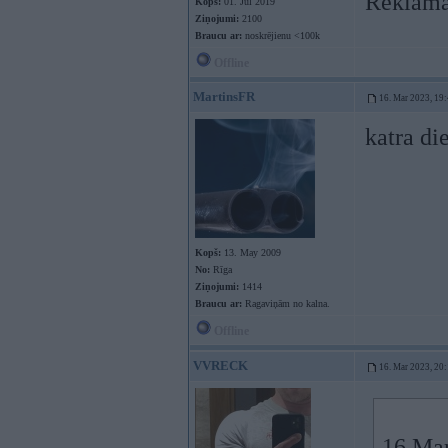
Reklāmas
Kopš:
01. Jul 2019
Ziņojumi:
2100
Braucu ar:
noskrējienu <100k
Offline
MartinsFR
16. Mar 2023, 19
katra di
Kopš:
13. May 2009
No:
Rīga
Ziņojumi:
1414
Braucu ar:
Ragaviņām no kalna.
Offline
VVRECK
16. Mar 2023, 20
16 Mar