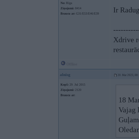
No:
Rīga
Ir Radug
Ziņojumi:
8414
Braucu ar:
G31/E53/E46/E39
----------
Xdrive r
restaurā
Offline
alnisg
20. Mar 2023, 08
Kopš:
29. Jul 2015
Ziņojumi:
2120
Braucu ar:
18 Mar
Vajag 
Guļami
Oledam