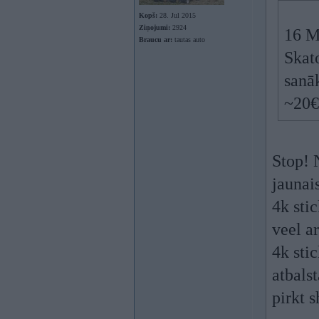
Kopš:
28. Jul 2015
Ziņojumi:
2924
16 M
Braucu ar:
tautas auto
Skato
sanāk
~20€
Stop! N
jaunai
4k sti
veel a
4k sti
atbals
pirkt s