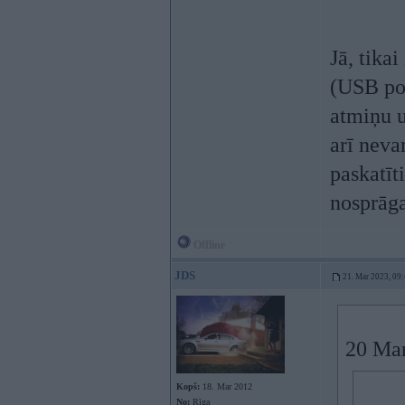
Jā, tika
(USB por
atmiņu u
arī nevar
paskatīt
nosprāga
Offline
JDS
21. Mar 2023, 09
20 Mar
Kopš:
18. Mar 2012
No:
Rīga