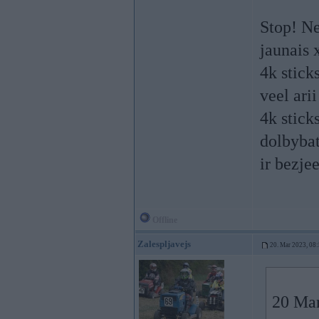
Stop! Ne
jaunais 
4k stick
veel ari
4k stick
dolbybat
ir bezjee
Offline
Zalespljavejs
20. Mar 2023, 08
20 Mar