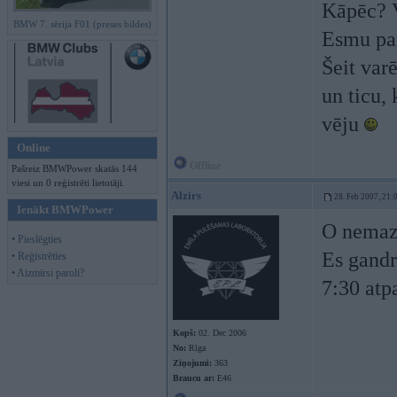
Kāpēc? V
BMW 7. sērija F01 (preses bildes)
Esmu pal
Šeit var
un ticu, 
vēju
Online
Offline
Pašreiz BMWPower skatās 144
viesi un 0 reģistrēti lietotāji.
Alzirs
28. Feb 2007, 21:
Ienākt BMWPower
O nemaz 
• Pieslēgties
Es gandr
• Reģistrēties
• Aizmirsi paroli?
7:30 atp
Kopš:
02. Dec 2006
No:
Rīga
Ziņojumi:
363
Braucu ar:
E46