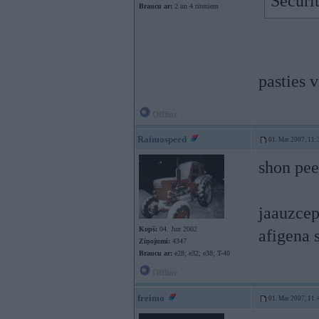
Securit
Braucu ar:
2 un 4 riteniem
pasties 
Offline
Raimospeed
01. Mar 2007, 11:
shon pee
jaauzcep
Kopš:
04. Jun 2002
afigena 
Ziņojumi:
4347
Braucu ar:
e28; e32; e38; T-40
Offline
freimo
01. Mar 2007, 11: