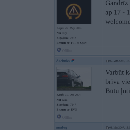
Gandrīz 
ap 17 - 
welcom
Kopš:
26. May 2004
No:
Rīga
Ziņojumi:
2412
Braucu ar:
F31 M-Sport
Offline
Archuks
02. Mar 2007, 17:
Varbūt k
brīva vi
Būtu ļoti
Kopš:
31. Dec 2004
No:
Rīga
Ziņojumi:
7947
Braucu ar:
EVO
Offline
analog
08. Mar 2007, 15: