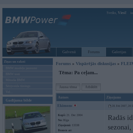
Sveiks,
Viesi!
Ie
Galvenā
Forums
Galerijas
Ziņas un raksti
Forums
»
Vispārējās diskusijas
»
FLEI
BMW modeļu jaunumi
Tēma: Pa ceļam...
BMW testi
Mēneša BMW
Sērijveida tūnings
Jauna tēma
Atbildēt
Vel...
Autors
Ziņojums
Gadījuma bilde
Ekimons
28. Feb 2007, 20:
Kopš:
21. Dec 2004
Radās id
No:
Rīga
sezonai, 
Ziņojumi:
13338
Braucu ar: