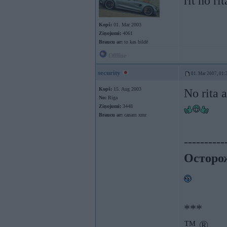
rit no r
Kopš:
01. Mar 2003
Ziņojumi:
4061
Braucu ar:
to kas bildē
Offline
security
01. Mar 2007, 01:
Kopš:
15. Aug 2003
No rita 
No:
Rīga
Ziņojumi:
3448
Braucu ar:
canam xmr
----------
Осторо
***
™ ®