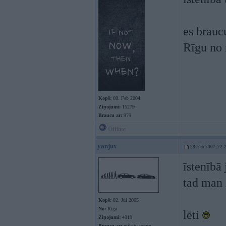
es brauc
Rīgu no 
Kopš:
08. Feb 2004
Ziņojumi:
15279
Braucu ar:
979
Offline
yanjux
28. Feb 2007, 22:
īstenībā
tad man 
Kopš:
02. Jul 2005
No:
Rīga
lēti
Ziņojumi:
4919
Braucu ar:
mīkstu jumtu