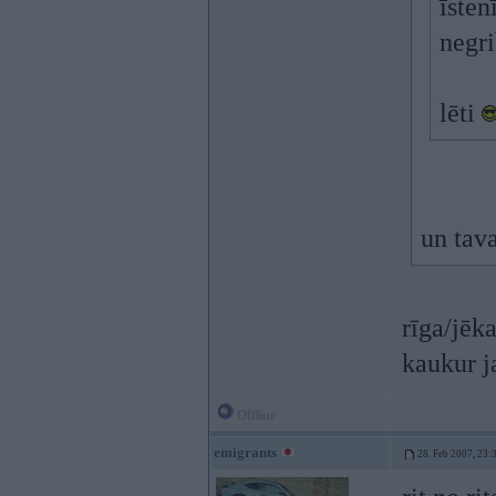
īsten
negri
lēti
un tava
rīga/jēk
kaukur j
Offline
emigrants
28. Feb 2007, 23: