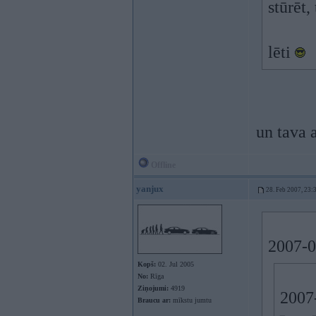
stūrēt,
lēti
un tava 
Offline
yanjux
28. Feb 2007, 23:
2007-0
Kopš:
02. Jul 2005
No:
Rīga
Ziņojumi:
4919
2007-
Braucu ar:
mīkstu jumtu