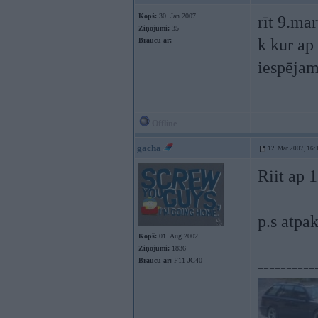
Kopš:
30. Jan 2007
rīt 9.ma
Ziņojumi:
35
k kur ap
Braucu ar:
iespējam
Offline
gacha
12. Mar 2007, 16:
Riit ap 
p.s atpak
Kopš:
01. Aug 2002
Ziņojumi:
1836
Braucu ar:
F11 JG40
----------