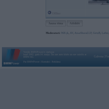
Offline
Jauna tēma
Atbildēt
Moderatori:
968-jk
,
AV
,
AiwaShuraLLP
,
GirtzB
,
Lafter
Vortāls BMWPower.lv darbojas
kopš 2002. gada 14. maija. Tas nav auto klubs un nav saistīts ar
Galvena
|
Fo
BMW AG.
Par BMWPower
|
Kontakti
|
Reklāma