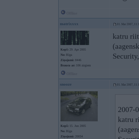
Offline
matrixxxx
01. Mar 2007, 11:
katru ri
(aagensk
Kopš:
29. Apr 2005
Security
No:
Rīga
Ziņojumi:
8446
Braucu ar:
106 zirgiem
Offline
snooze
01. Mar 2007, 11:
2007-0
katru r
Kopš:
15. Jun 2005
(aagens
No:
Rīga
Ziņojumi:
20034