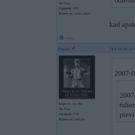
6diena
No:
Rīga
Ziņojumi:
4919
Braucu ar:
mīkstu jumtu
kad apa
Offline
Digital
28. Feb 2007, 22:
2007-0
2007-
6die
Kopš:
02. Jul 2005
No:
Rīga
pievi
Ziņojumi:
3738
Braucu ar:
Elektrību