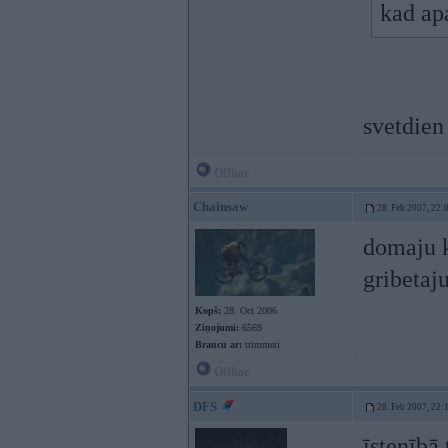
kad ap
svetdien
Offline
Chainsaw
28. Feb 2007, 22:
domaju k
gribetaj
Kopš:
28. Oct 2006
Ziņojumi:
6569
Braucu ar:
trimmeri
Offline
DFS
28. Feb 2007, 22:
īstenībā