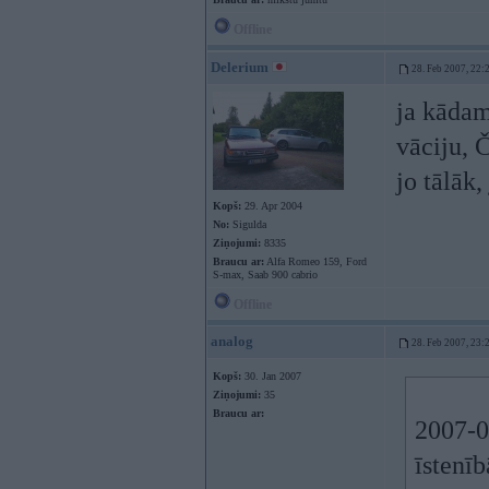
Offline
Delerium
28. Feb 2007, 22:
ja kādam
vāciju, Č
jo tālāk
Kopš:
29. Apr 2004
No:
Sigulda
Ziņojumi:
8335
Braucu ar:
Alfa Romeo 159, Ford
S-max, Saab 900 cabrio
Offline
analog
28. Feb 2007, 23:
Kopš:
30. Jan 2007
Ziņojumi:
35
Braucu ar:
2007-0
īstenī