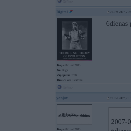
Offline
Digital
28. Feb 2007, 21:
6dienas 
Kopš:
02. Jul 2005
No:
Rīga
Ziņojumi:
3738
Braucu ar:
Elektrību
Offline
yanjux
28. Feb 2007, 21:
2007-02
Kopš:
02. Jul 2005