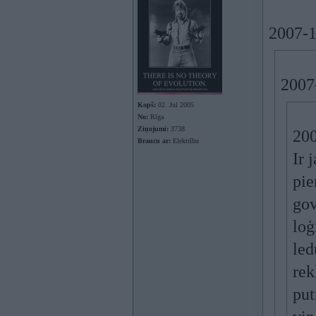
2007-1
2007
Kopš:
02. Jul 2005
No:
Rīga
Ziņojumi:
3738
200
Braucu ar:
Elektrību
Ir 
pie
gov
loģ
led
rek
put