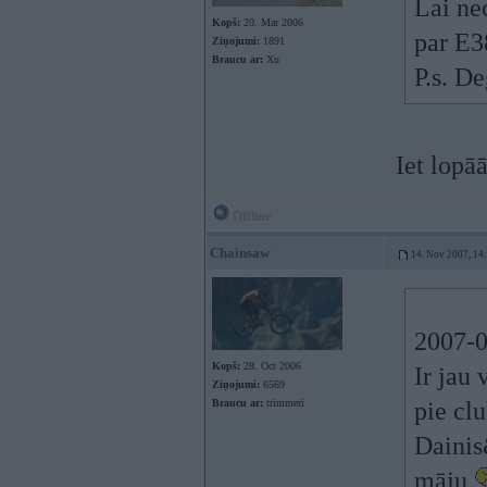
Lai ne
Kopš:
20. Mar 2006
par E38
Ziņojumi:
1891
Braucu ar:
Xu
P.s. D
Iet lopā
Offline
Chainsaw
14. Nov 2007, 14
2007-0
Kopš:
28. Oct 2006
Ir jau
Ziņojumi:
6569
Braucu ar:
trimmeri
pie clu
Dainis
māju