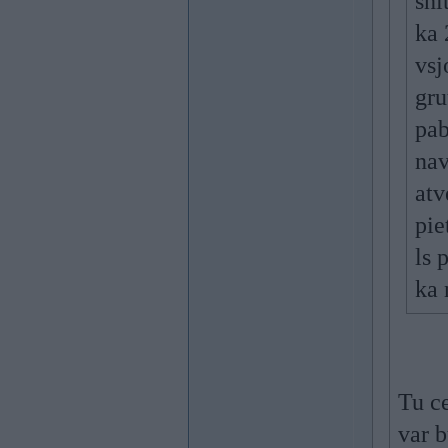
shi
ka 
vsj
gru
pab
nav
atv
pie
ls 
ka
Tu c
var b