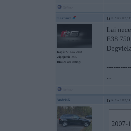
Offline
martinsz
14. Nov 2007, 14
Lai nece
E38 750 5
Degviela
Kopš:
22. Nov 2003
Ziņojumi:
5905
Braucu ar:
kartingu
----------
...
Offline
AndrisK
14. Nov 2007, 14
2007-1