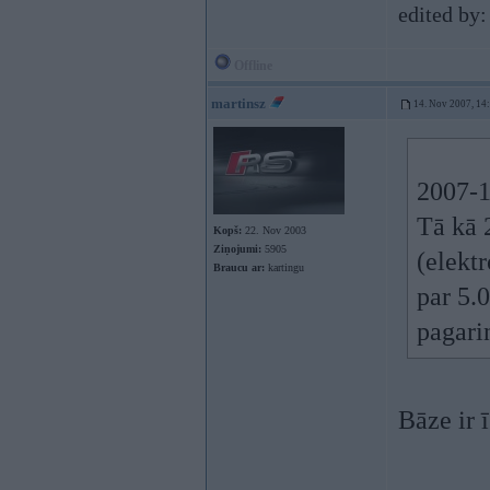
edited by
Offline
martinsz
14. Nov 2007, 14
2007-1
Tā kā 2
Kopš:
22. Nov 2003
Ziņojumi:
5905
(elekt
Braucu ar:
kartingu
par 5.0
pagari
Bāze ir ī