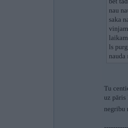
bet tad
nau na
saka na
vinjam
laikam 
ls pur
nauda
Tu centi
uz pāris
negribu 
----------