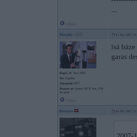
----------
...
Offline
Murphy
14. Nov 2007, 14
īsā bāze
garas de
Kopš:
28. Nov 2003
No:
Sigulda
Ziņojumi:
8517
Braucu ar:
Arteon SB R line, F39
M sport
Offline
thomass
14. Nov 2007, 15
2007-1