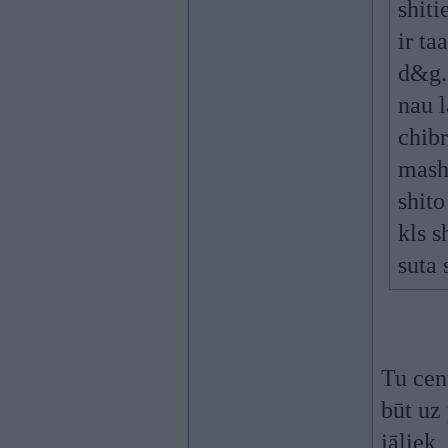
shiti
ir ta
d&g. 
nau 
chibr
mashi
shito
kls s
suta
Tu cen
būt uz
jāliek,