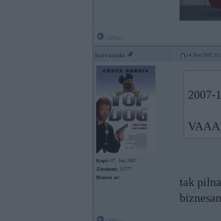
Offline
barracuda
14. Nov 2007, 15
2007-1
VAAARD
Kopš:
07. Jun 2007
Ziņojumi:
11777
Braucu ar:
tak piln
biznesa