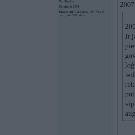
No:
Sigulda
2007
Ziņojumi:
8334
Braucu ar:
Alfa Romeo 159, Ford S-
max, Saab 900 cabrio
200
Ir 
pie
gov
loģ
led
rek
put
vip
aug