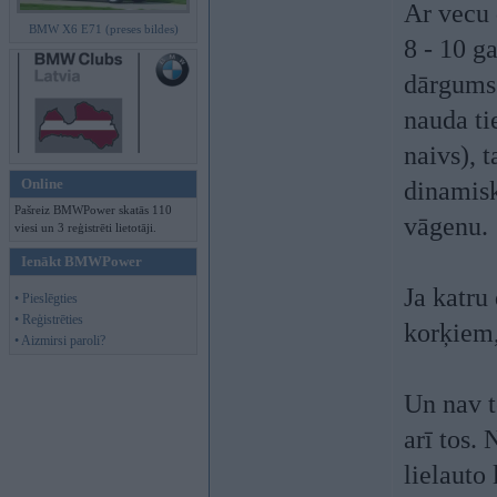
Ar vecu 
BMW X6 E71 (preses bildes)
8 - 10 g
dārgums.
nauda ti
naivs), 
Online
dinamisk
Pašreiz BMWPower skatās 110
vāgenu.
viesi un 3 reģistrēti lietotāji.
Ienākt BMWPower
Ja katru
• Pieslēgties
• Reģistrēties
korķiem,
• Aizmirsi paroli?
Un nav t
arī tos.
lielauto