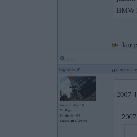
BMW
kur p
Offline
BigArchi
15. Nov 2007, 13
2007-1
Kopš:
17. Aug 2005
No:
Rīga
2007-
Ziņojumi:
4169
Braucu ar:
dA Power