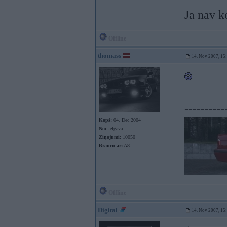
Ja nav k
Offline
thomass
14. Nov 2007, 15
----------
Kopš:
04. Dec 2004
No:
Jelgava
Ziņojumi:
10050
Braucu ar:
A8
Offline
Digital
14. Nov 2007, 15