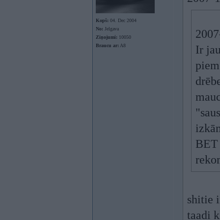
Kopš:
04. Dec 2004
No:
Jelgava
2007-
Ziņojumi:
10050
Braucu ar:
A8
Ir ja
pieme
drēb
mauc
"saus
izkām
BET 
reko
shitie 
taadi 