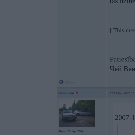
tas dzin
[ This me
----------
Patiesīb
Чей Вен
Offline
Delerium
15. Nov 2007, 12
2007-1
Kopš:
29. Apr 2004