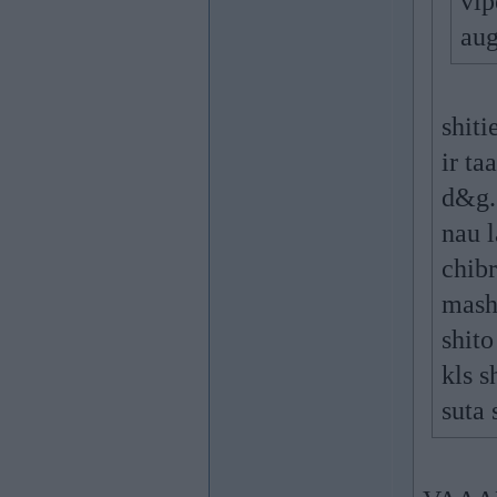
vip
aug
shiti
ir ta
d&g. 
nau 
chibr
mashi
shito
kls s
suta