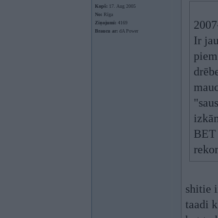
Kopš:
17. Aug 2005
No:
Rīga
2007-
Ziņojumi:
4169
Braucu ar:
dA Power
Ir ja
pieme
drēb
mauc
"saus
izkām
BET 
reko
shitie 
taadi 