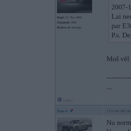
2007-1
Lai ne
Kopš:
22. Nov 2003
Ziņojumi:
5905
par E38
Braucu ar:
kartingu
P.s. D
Moš vēl
----------
...
Offline
Tune-L
15. Nov 2007, 09
Nu norma