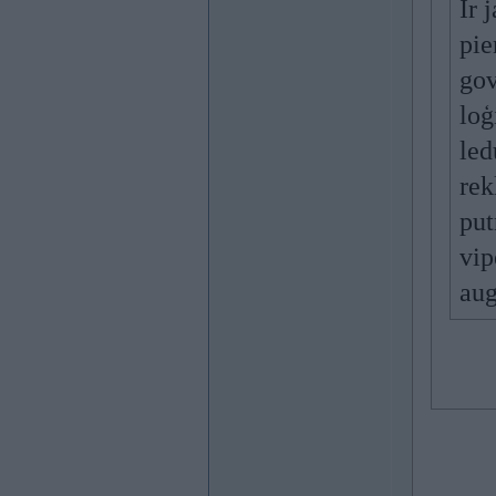
Ir 
pie
gov
loģ
led
rek
put
vip
aug