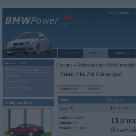
Sveiks,
Viesi!
Ie
Galvenā
Forums
Galerijas
Ziņas un raksti
Forums
»
Diskusijas par BMW modeļi
BMW modeļu jaunumi
Tēma: 740, 750 E38 ar gāzi
BMW testi
Mēneša BMW
Sērijveida tūnings
Jauna tēma
Atbildēt
Vel...
Autors
Ziņojums
Gadījuma bilde
Gasjs
27. Feb 2007, 16:
Kopš:
27. Aug 2004
Tā ir no
Ziņojumi:
145
dinamisk
Braucu ar:
03’ 330da