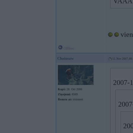
VAAARD
viens
Offline
Chainsaw
15. Nov 2007, 00
2007-1
Kopš:
28. Oct 2006
Ziņojumi:
6569
Braucu ar:
trimmeri
2007
200