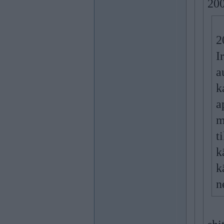
200
2
I
a
k
a
m
t
k
k
n