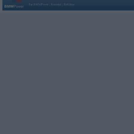
Par BMWPower
|
Kontakti
|
Reklāma