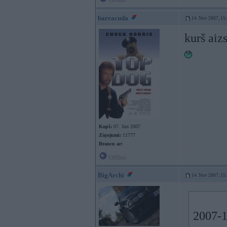
Offline
barracuda
14. Nov 2007, 15
kurš aiz
Kopš:
07. Jun 2007
Ziņojumi:
11777
Braucu ar:
Offline
BigArchi
14. Nov 2007, 15
2007-1