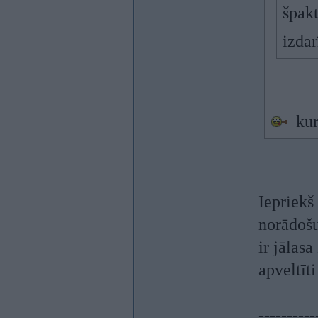
špakt
izda
kur
Iepriekš
norādošu 
ir jālas
apveltīt
----------