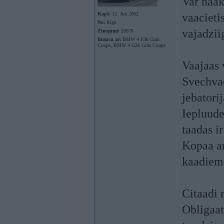
Var naak
Kopš:
12. Jun 2002
vaacieti
No:
Rīga
vajadziig
Ziņojumi:
20578
Braucu ar:
BMW 4 F36 Gran
Coupe, BMW 4 G26 Gran Coupe
Vaajaas 
Svechvad
jebatori
Iepluude
taadas ir
Kopaa ar
kaadiem
Citaadi 
Obligaati