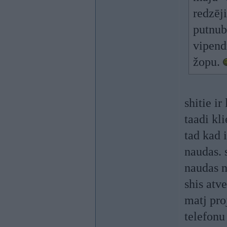
redzēj
putnub
vipend
žopu.
shitie ir
taadi kl
tad kad 
naudas. 
naudas n
shis atv
matj proj
telefonu