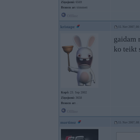
Ziņojumi:
6569
Braucu ar:
trimmeri
Offline
kristapz
15. Nov 2007, 00
gaidam r
ko teikt
Kopš:
23. Sep 2002
Ziņojumi:
3658
Braucu ar:
.
Offline
martinsz
15. Nov 2007, 08