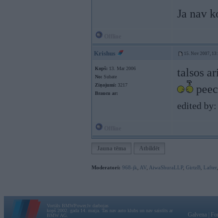
Ja nav k
Offline
Krishus
15. Nov 2007, 13
Kopš:
13. Mar 2006
talsos a
No:
Subate
Ziņojumi:
3217
peec 
Braucu ar:
edited by:
Offline
Jauna tēma
Atbildēt
Moderatori:
968-jk
,
AV
,
AiwaShuraLLP
,
GirtzB
,
Lafter
Vortāls BMWPower.lv darbojas
kopš 2002. gada 14. maija. Tas nav auto klubs un nav saistīts ar
Galvena
|
Fo
BMW AG.