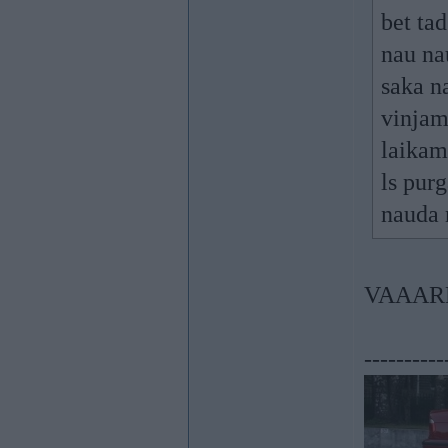
bet tad
nau na
saka na
vinjam
laikam 
ls pur
nauda
VAAARDUS
----------