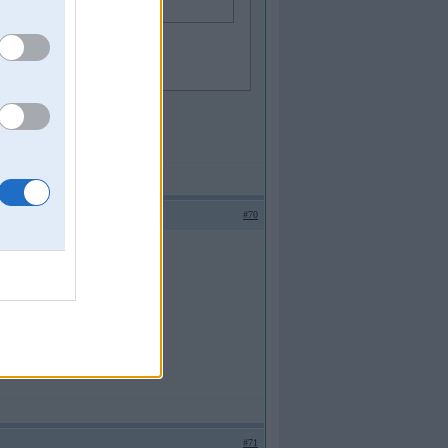
 vaig pa 270ls?
buutu.....
#70
#71