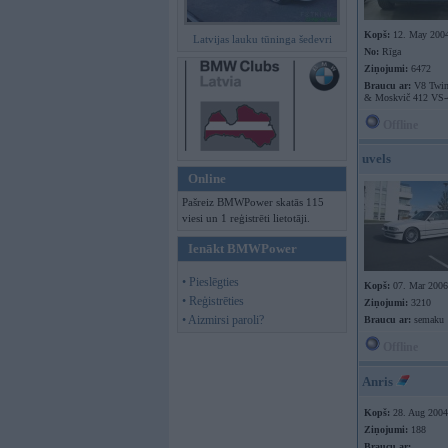
Kopš:
12. May 200
Latvijas lauku tūninga šedevri
No:
Rīga
Ziņojumi:
6472
Braucu ar:
V8 Twin
& Moskvič 412 VS-
Offline
uvels
Online
Pašreiz BMWPower skatās 115
viesi un 1 reģistrēti lietotāji.
Ienākt BMWPower
• Pieslēgties
Kopš:
07. Mar 2006
• Reģistrēties
Ziņojumi:
3210
• Aizmirsi paroli?
Braucu ar:
semaku
Offline
Anris
Kopš:
28. Aug 2004
Ziņojumi:
188
Braucu ar: