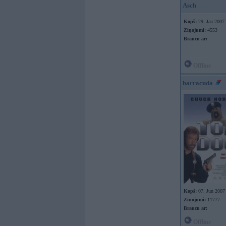
Asch
Kopš:
29. Jan 2007
Ziņojumi:
4553
Braucu ar:
Offline
barracuda
Kopš:
07. Jun 2007
Ziņojumi:
11777
Braucu ar:
Offline