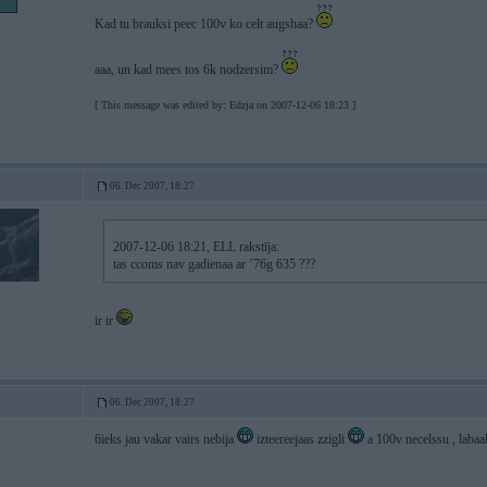
Kad tu brauksi peec 100v ko celt augshaa?
aaa, un kad mees tos 6k nodzersim?
[ This message was edited by: Edzja on 2007-12-06 18:23 ]
06. Dec 2007, 18:27
2007-12-06 18:21, ELL rakstīja:
tas ccoms nav gadienaa ar ’76g 635 ???
ir ir
i
06. Dec 2007, 18:27
6ieks jau vakar vairs nebija
izteereejaas zzigli
a 100v necelssu , laba