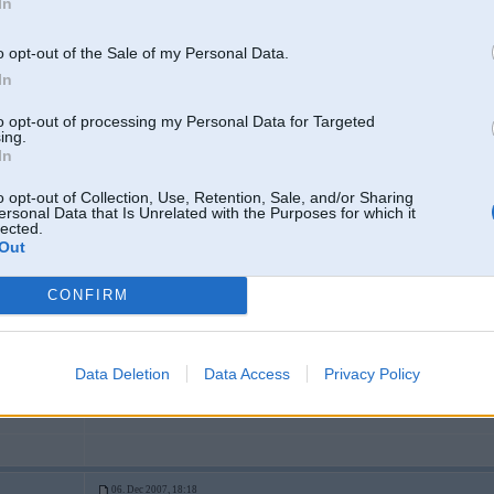
In
ELL, tirgo savejo. cena laikam ap ~5k lati
jeb jums nospistu luzni
4
o opt-out of the Sale of my Personal Data.
port
In
Pa taadu naudu neviens nepirks vecu e30.....
Lai cik visnh skaists 
to opt-out of processing my Personal Data for Targeted
ing.
In
redz, ka pārdeva gan!
o opt-out of Collection, Use, Retention, Sale, and/or Sharing
ersonal Data that Is Unrelated with the Purposes for which it
lected.
06. Dec 2007, 18:15
Out
agha 6k eur
CONFIRM
Data Deletion
Data Access
Privacy Policy
06. Dec 2007, 18:18