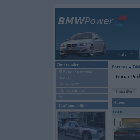
Galvenā
Ziņas un raksti
Forums
»
Dis
BMW modeļu jaunumi
Tēma: Pērk
BMW testi
Mēneša BMW
Sērijveida tūnings
Jauna tēma
Vel...
Autors
Gadījuma bilde
sejejs