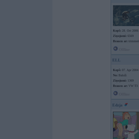
Kopš:
28. Oct 2006
Ziņojumi:
6569
Braucu ar:
trimmer
Offline
ELL
Kopš:
07. Apr 2004
No:
Baloži
Ziņojumi:
1369
Braucu ar:
VW T3
Offline
Edzja