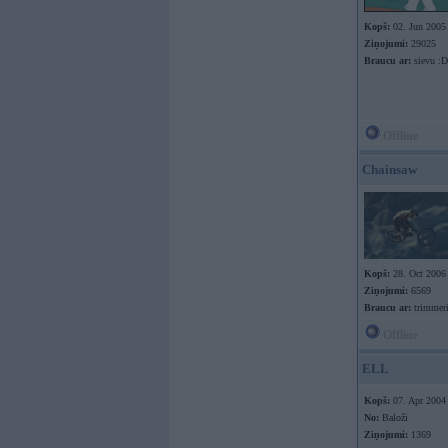
Kopš:
02. Jun 2005
Ziņojumi:
29025
Braucu ar:
sievu :D
Offline
Chainsaw
Kopš:
28. Oct 2006
Ziņojumi:
6569
Braucu ar:
trimmer
Offline
ELL
Kopš:
07. Apr 2004
No:
Baloži
Ziņojumi:
1369