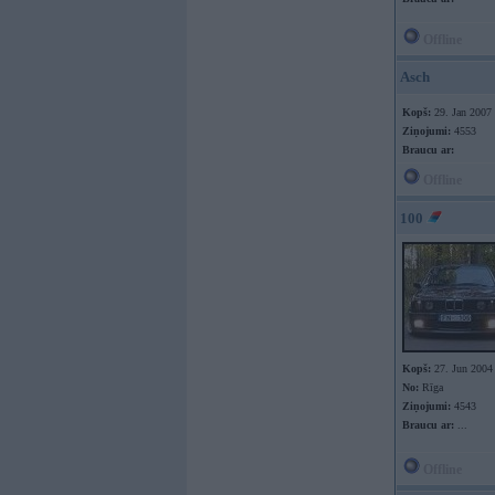
Offline
Asch
Kopš:
29. Jan 2007
Ziņojumi:
4553
Braucu ar:
Offline
100
Kopš:
27. Jun 2004
No:
Rīga
Ziņojumi:
4543
Braucu ar:
...
Offline