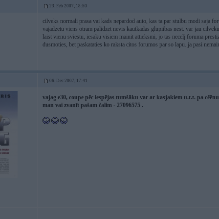
23. Feb 2007, 18:50
cilveks normali prasa vai kads nepardod auto, kas ta par stulbu modi saja fo
vajadzetu viens otram palidzet nevis kautkadas glupiibas nest. var jau cilveku 
laist vienu sviestu, iesaku visiem mainit attieksmi, jo tas necelj foruma pres
dusmoties, bet paskataties ko raksta citos forumos par so lapu. ja pasi nema
06. Dec 2007, 17:41
vajag e30, coupe pēc iespējas tumšāku var ar kasjakiem u.t.t. pa cēēn
man vai zvanīt pašam čalim - 27096575 .