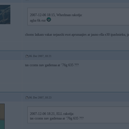
2007-12-06 18:15, Wheelman rakstīja:
agha 6k eur
choms laikam vakar nejaushi esot aprunaajies ar jauno ella e30 ipashnieku, jau
i
06. Dec 2007, 18:21
tas ccoms nav gadienaa ar ’76g 635 ???
06. Dec 2007, 18:23
2007-12-06 18:21, ELL rakstīja:
tas ccoms nav gadienaa ar ’76g 635 ???