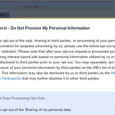
06. Dec 2007, 17:44
2007-12-06 17:42, Bimmer rakstīja:
Manuprāt 1k eur eksemplāru nav vērts celt augšā, samērā liels puveklis
.lv -
Do Not Process My Personal Information
to opt-out of the sale, sharing to third parties, or processing of your per
čalim auto-serviss , rokas taisnas . es jau ar pats uz 2k (vismaz) vairāk skatī
formation for targeted advertising by us, please use the below opt-out s
r selection. Please note that after your opt-out request is processed y
eing interest-based ads based on personal information utilized by us or
disclosed to third parties prior to your opt-out. You may separately opt-
losure of your personal information by third parties on the IAB’s list of
. This information may also be disclosed by us to third parties on the
IA
Participants
that may further disclose it to other third parties.
06. Dec 2007, 18:14
l Data Processing Opt Outs
2007-02-20 21:21, Mar4ello rakstīja:
o opt-out of the Sharing of my personal data.
2007-02-19 21:53, Wheelman rakstīja: