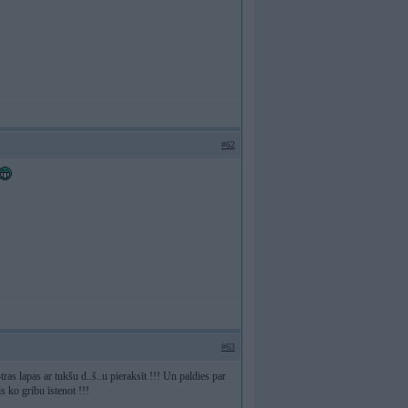
#62
#63
s lapas ar tukšu d..š..u pieraksīt !!! Un paldies par
 ko gribu īstenot !!!