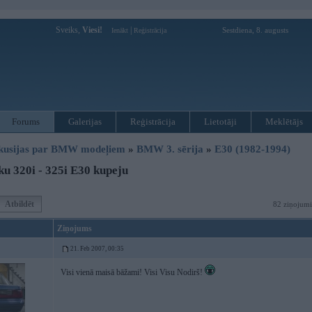
Sveiks,
Viesi!
|
Sestdiena, 8. augusts
Ienākt
Reģistrācija
Forums
Galerijas
Reģistrācija
Lietotāji
Meklētājs
kusijas par BMW modeļiem
»
BMW 3. sērija
»
E30 (1982-1994)
u 320i - 325i E30 kupeju
Atbildēt
82 ziņojumi
Ziņojums
21. Feb 2007, 00:35
Visi vienā maisā bāžami! Visi Visu Nodirš!