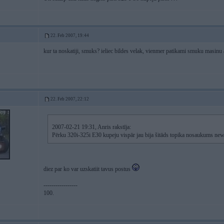
22. Feb 2007, 19:44
kur ta noskatiji, smuks? ieliec bildes velak, vienmer patikami smuku masinu a
22. Feb 2007, 22:12
2007-02-21 19:31, Anris rakstīja:
Pērku 320i-325i E30 kupeju vispār jau bija šitāds topika nosaukums newis 
diez par ko var uzskatiit tavus postus
-----------------
100.