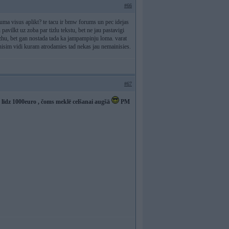
#66
ruma visus aplikt? te tacu ir bmw forums un pec idejas
pavilkt uz zoba par tizlu tekstu, bet ne jau pastavigi
tizhu, bet gan nostada tada ka jampampinju loma. varat
inisim vidi kuram atrodamies tad nekas jau nemainisies.
#67
u līdz 1000euro , čoms meklē celšanai augšā
PM