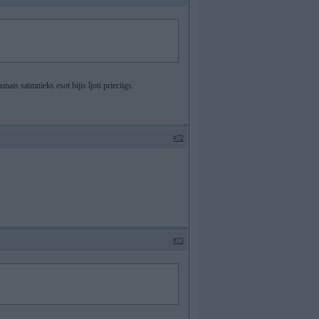
nais saimnieks esot bijis ljoti prieciigs.
#72
#73