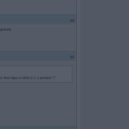
#64
pskatiit.
#65
4tras lapas ar tukšu d..š..u pieraksīt !!!