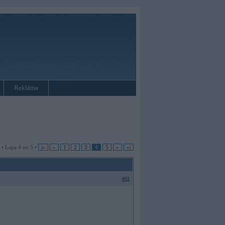
Reklāma
 • Lapa 4 no 5 •
|«
«
1
2
3
4
5
»
»|
#61