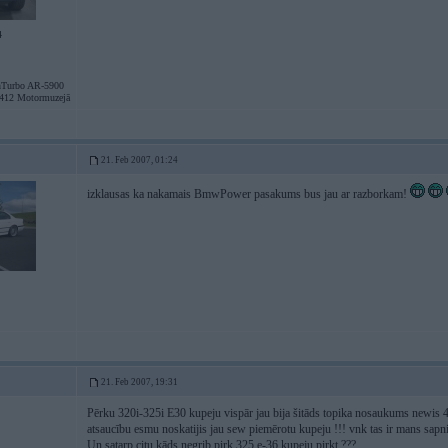
4
Turbo AR-5900
412 Motormuzejā
21. Feb 2007, 01:24
izklausas ka nakamais BmwPower pasakums bus jau ar razborkam!
21. Feb 2007, 19:31
Pērku 320i-325i E30 kupeju vispār jau bija šitāds topika nosaukums newis 4tra
atsaucību esmu noskatijis jau sew piemērotu kupeju !!! vnk tas ir mans sapnis
Un satarp citu kāds negrib pirk 325 e-36 kupeju pirkt ???