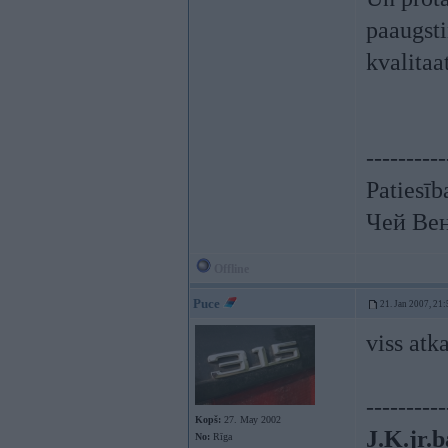
paaugsti
kvalitaa
----------
Patiesīb
Чей Ве
Offline
Puce
21. Jan 2007, 21:
viss atka
----------
Kopš:
27. May 2002
J.K.jr.b
No:
Rīga