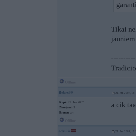
garanti
Tikai ne
jauniem
----------
Tradicio
Offline
Bebrs99
21. Jan 2007, 18:
Kopš:
21. Jan 2007
a cik ta
Ziņojumi:
5
Braucu ar:
Offline
edzulis
21. Jan 2007, 19: