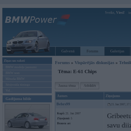
Sveiks,
Viesi!
Ie
Galvenā
Forums
Galerijas
Ziņas un raksti
Forums
»
Vispārējās diskusijas
»
Tehni
BMW modeļu jaunumi
Tēma: E-61 Chips
BMW testi
Mēneša BMW
Sērijveida tūnings
Jauna tēma
Atbildēt
Vel...
Autors
Ziņojums
Gadījuma bilde
Bebrs99
21. Jan 2007, 17:
Kopš:
21. Jan 2007
Gribeetu
Ziņojumi:
5
savu dii
Braucu ar: