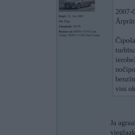
2007-0
Kopš:
12. Jun 2002
Ārprāt
No:
Rīga
Ziņojumi:
20578
Braucu ar:
BMW 4 F36 Gran
Coupe, BMW 4 G26 Gran Coupe
Čipoša
turbīn
ierobe
nočipo
benzīn
viss o
Ja agraa
vieglaa