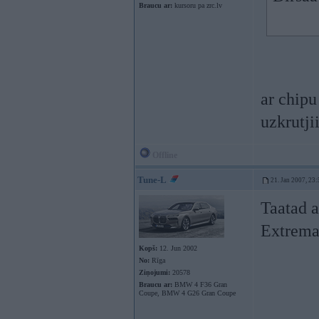
Braucu ar:
kursoru pa zrc.lv
ar chipu
uzkrutji
Offline
Tune-L
21. Jan 2007, 23:
Taatad ar
Extrema
Kopš:
12. Jun 2002
No:
Rīga
Ziņojumi:
20578
Braucu ar:
BMW 4 F36 Gran
Coupe, BMW 4 G26 Gran Coupe