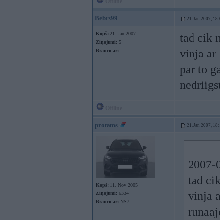
Offline
Bebrs99
21. Jan 2007, 18:
Kopš:
21. Jan 2007
tad cik 
Ziņojumi:
5
vinja ar
Braucu ar:
par to g
nedriigs
Offline
protams
21. Jan 2007, 18:
2007-0
tad cik
Kopš:
11. Nov 2005
vinja 
Ziņojumi:
6334
Braucu ar:
NS7
runaajo