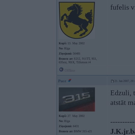
fufelis 
Kopš:
13. May 2002
No:
Rīga
Ziņojumi:
56481
Braucu ar:
S212, 911TT, 951,
635csi, NSX, Tillotson t4
Offline
Puce
21. Jan 2007, 20:
Edzuli, 
atstāt 
Kopš:
27. May 2002
----------
No:
Rīga
Ziņojumi:
6431
J.K.jr.b
Braucu ar:
BMW 315 e21