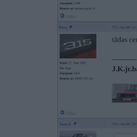
Ziņojumi:
1348
Braucu ar:
kursoru pa zrc.lv
Offline
Puce
21. Jan 2007, 22:
tādas ce
----------
Kopš:
27. May 2002
J.K.jr.b
No:
Rīga
Ziņojumi:
6431
Braucu ar:
BMW 315 e21
Offline
Tune-L
21. Jan 2007, 23: