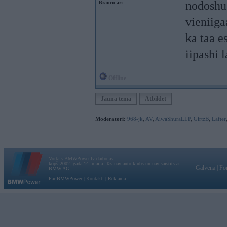
nodoshu
Braucu ar:
vieniiga
ka taa e
iipashi 
Offline
Jauna tēma
Atbildēt
Moderatori:
968-jk
,
AV
,
AiwaShuraLLP
,
GirtzB
,
Lafter
Vortāls BMWPower.lv darbojas
kopš 2002. gada 14. maija. Tas nav auto klubs un nav saistīts ar
Galvena
|
Fo
BMW AG.
Par BMWPower
|
Kontakti
|
Reklāma