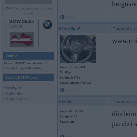
beigusie
BMW E90 Sedans Facelift (preses
bildes)
Offline
Mar4ello
21. Jan 2007, 17:
www.chi
Online
Pašreiz BMWPower skatās 268
Kopš:
13. Feb 2004
viesi un 1 reģistrēti lietotāji.
No:
Rīga
Ienākt BMWPower
Ziņojumi:
5721
Braucu ar:
Bmw un Vag
• Pieslēgties
Offline
• Reģistrēties
• Aizmirsi paroli?
PEPSis
21. Jan 2007, 17:
Kopš:
06. Jul 2006
diizleim
Ziņojumi:
29
pareizi
Braucu ar: