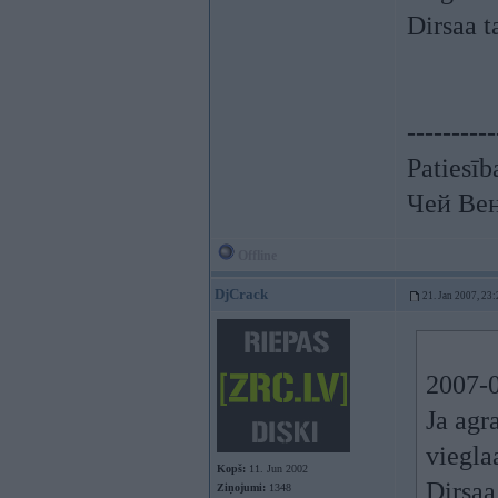
Dirsaa t
----------
Patiesīb
Чей Ве
Offline
DjCrack
21. Jan 2007, 23:
2007-0
Ja agr
viegla
Kopš:
11. Jun 2002
Dirsaa 
Ziņojumi:
1348