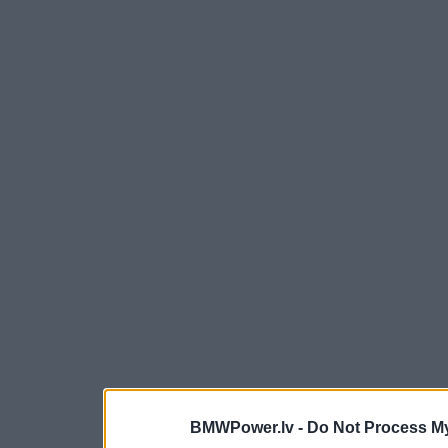
BMWPower.lv -
Do Not Process My