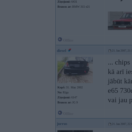
Ziņojumi:
6431
Braucu ar:
BMW 315 e21
Offline
diesel
21. Jan 2007, 21:
... chip
kā arī i
jābūt kā
Kopš:
31. May 2002
e65 730d
No:
Rīga
Ziņojumi:
6147
vai jau 
Braucu ar:
JG 9
Offline
jurrus
21. Jan 2007, 22: