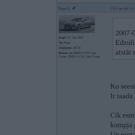
Tune-L
21. Jan 2007, 21:
2007-0
Kopš:
12. Jun 2002
Edzuli
No:
Rīga
Ziņojumi:
20578
atstā
Braucu ar:
BMW 4 F36 Gran
Coupe, BMW 4 G26 Gran Coupe
Ko seesi
Ir taada
Cik esmu
kompja p
Un prota