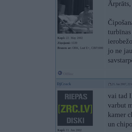
Ārprāts,
Čipošana
turbīnas
Kopš:
22. May 2002
ierobežo
Ziņojumi:
1539
Braucu ar:
OBK, Leaf E+, CBF1000
jo ne ja
savstarp
Offline
DjCrack
21. Jan 2007, 22:
vai tad 
varbut m
kamer c
un chi
Kopš:
11. Jun 2002