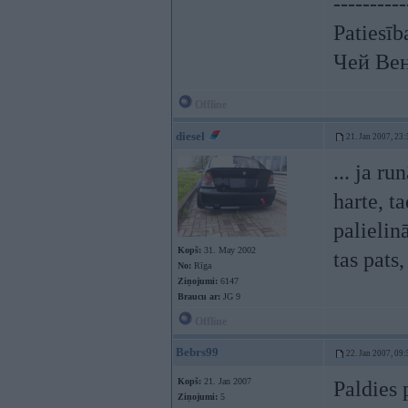
----------
Patiesīb
Чей Ве
Offline
diesel
21. Jan 2007, 23:
... ja r
harte, t
palielin
Kopš:
31. May 2002
tas pats
No:
Rīga
Ziņojumi:
6147
Braucu ar:
JG 9
Offline
Bebrs99
22. Jan 2007, 09:
Kopš:
21. Jan 2007
Paldies 
Ziņojumi:
5