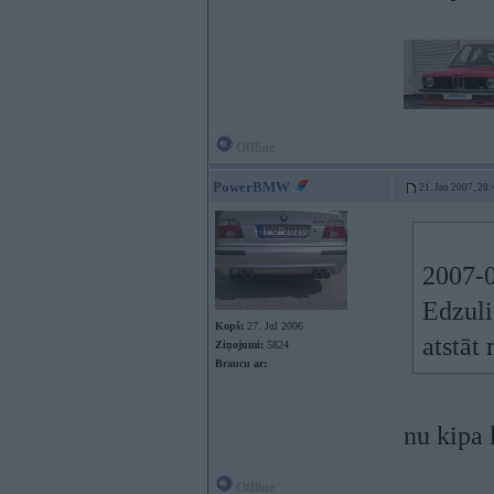
Offline
PowerBMW
21. Jan 2007, 20:
2007-0
Edzuli
Kopš:
27. Jul 2006
atstā
Ziņojumi:
5824
Braucu ar:
nu kipa
Offline