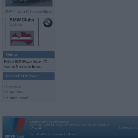
BMW 7. sērija F01 (preses bildes)
Online
Pašreiz BMWPower skatās 172
viesi un 5 reģistrēti lietotāji.
Ienākt BMWPower
• Pieslēgties
• Reģistrēties
• Aizmirsi paroli?
Vortāls BMWPower.lv darbojas
kopš 2002. gada 14. maija. Tas nav auto klubs un nav saistīts ar
Galvena
|
Fo
BMW AG.
Par BMWPower
|
Kontakti
|
Reklāma