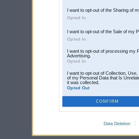
also be disclosed by us to 
I want to opt-out of the Sharing of 
Downstream Participants
th
Opted In
third parties.
I want to opt-out of the Sale of my 
Opted In
I want to opt-out of processing my 
Advertising.
Opted In
I want to opt-out of Collection, Use
of my Personal Data that Is Unrelat
it was collected.
Opted Out
CONFIRM
Data Deletion