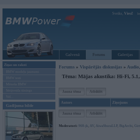
Sveiks,
Viesi!
Ie
Galvenā
Forums
Galerijas
Ziņas un raksti
Forums
»
Vispārējās diskusijas
»
Audio,
BMW modeļu jaunumi
Tēma: Mājas akustika: Hi-Fi, 5.1
BMW testi
Mēneša BMW
Sērijveida tūnings
Jauna tēma
Atbildēt
Vel...
Autors
Ziņojums
Gadījuma bilde
Jauna tēma
Atbildēt
Moderatori:
968-jk
,
AV
,
AiwaShuraLLP
,
BigArchi
,
Gir