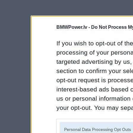
BMWPower.lv -
Do Not Process My
If you wish to opt-out of the
processing of your personal
targeted advertising by us
section to confirm your sel
opt-out request is proces
interest-based ads based o
us or personal information d
your opt-out. You may separ
disclosure of your personal
IAB’s list of downstream pa
Personal Data Processing Opt Outs