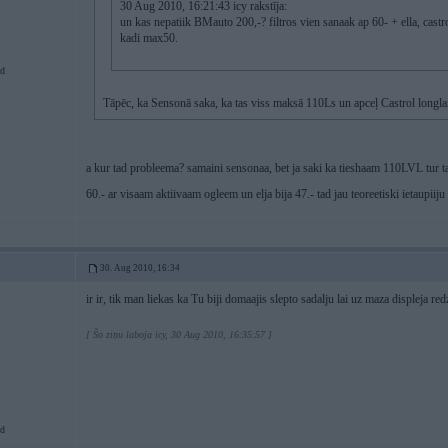
30 Aug 2010, 16:21:43 icy rakstīja:
un kas nepatiik BMauto 200,-? filtros vien sanaak ap 60- + ella, cas
kadi max50.
d
Tāpēc, ka Sensonā saka, ka tas viss maksā 110Ls un apceļ Castrol longlai
a kur tad probleema? samaini sensonaa, bet ja saki ka tieshaam 110LVL tur t
60.- ar visaam aktiivaam ogleem un elja bija 47.- tad jau teoreetiski ietaupiij
30. Aug 2010, 16:34
ir ir, tik man liekas ka Tu biji domaajis slepto sadalju lai uz maza displeja red
[ Šo ziņu laboja icy, 30 Aug 2010, 16:35:57 ]
d