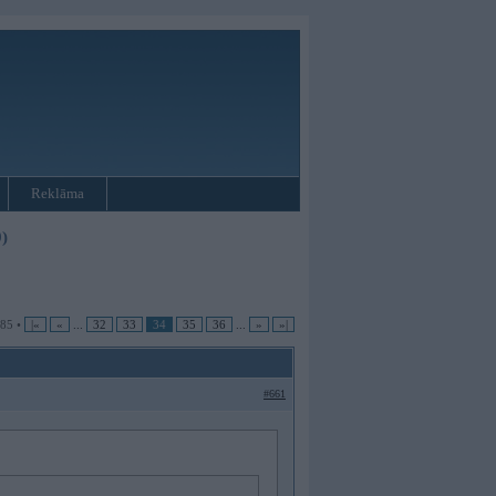
Reklāma
)
985 •
|«
«
...
32
33
34
35
36
...
»
»|
#661