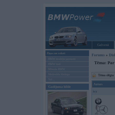
Galvenā
Ziņas un raksti
Forums
»
Dis
BMW modeļu jaunumi
Tēma: Par 
BMW testi
Mēneša BMW
Sērijveida tūnings
Tēma slēgta
Vel...
Autors
Gadījuma bilde
icy