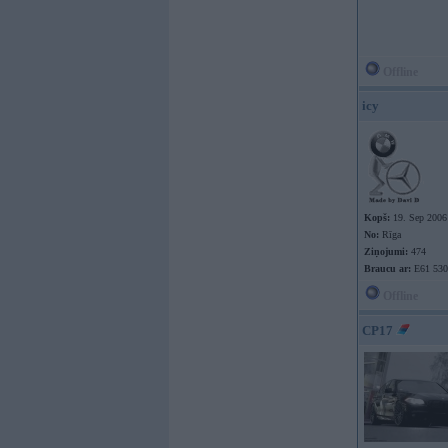
Offline
icy
Kopš:
19. Sep 2006
No:
Rīga
Ziņojumi:
474
Braucu ar:
E61 530
Offline
CP17