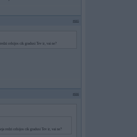
#665
redzi celsijos cik gradusi Tev ir, vai ne?
#666
eja redzi celsijos cik gradusi Tev ir, vai ne?