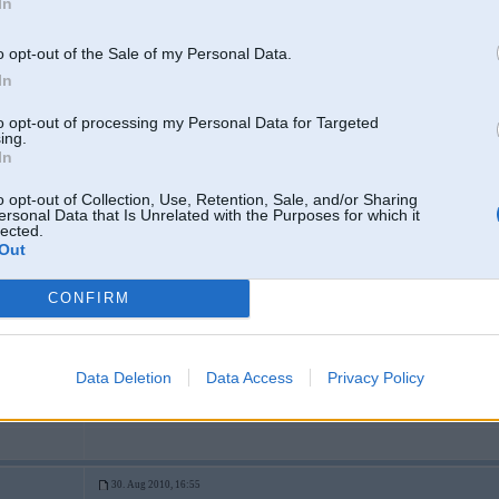
In
tad tur ir gars apraksts ka tur tikt, kkas lidzigs kaa nomest ellas skaitiitaj
o opt-out of the Sale of my Personal Data.
summejot dod piekljuves kodu.....
ja ir velme varu nomest linku uz epastu vai kaa savaadaak....
In
to opt-out of processing my Personal Data for Targeted
Lab ja tik sarežģīti, tad rīt tāpat būšu bmauto, lai džeki saregulē... vienkār
ing.
nemāku atrast...
In
o opt-out of Collection, Use, Retention, Sale, and/or Sharing
ersonal Data that Is Unrelated with the Purposes for which it
lected.
30. Aug 2010, 16:53
Out
tas links arii der, priboru panelii ir pavisam cits kas noraadaa uz dzineeja t
shi funkcija skaitaas sleptaa, paskaties manuaali par coolant temp.
CONFIRM
Data Deletion
Data Access
Privacy Policy
d
30. Aug 2010, 16:55