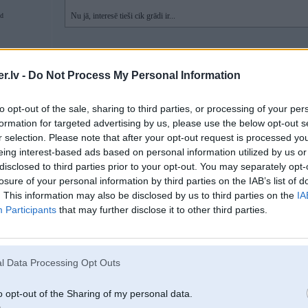
Nu jā, interesē tieši cik grādi ir...
d
tad tur ir gars apraksts ka tur tikt, kkas lidzigs kaa nomest ellas skaitiitaju, t
summejot dod piekljuves kodu.....
.lv -
Do Not Process My Personal Information
ja ir velme varu nomest linku uz epastu vai kaa savaadaak....
to opt-out of the sale, sharing to third parties, or processing of your per
formation for targeted advertising by us, please use the below opt-out s
r selection. Please note that after your opt-out request is processed y
30. Aug 2010, 16:50
eing interest-based ads based on personal information utilized by us or
disclosed to third parties prior to your opt-out. You may separately opt-
30 Aug 2010, 16:45:59 icy rakstīja:
losure of your personal information by third parties on the IAB’s list of
. This information may also be disclosed by us to third parties on the
IA
30 Aug 2010, 16:40:25 CP17 rakstīja:
Participants
that may further disclose it to other third parties.
30 Aug 2010, 16:34:25 icy rakstīja:
ir ir, tik man liekas ka Tu biji domaajis slepto sadalju lai uz maza d
ne?
l Data Processing Opt Outs
Nu jā, interesē tieši cik grādi ir...
o opt-out of the Sharing of my personal data.