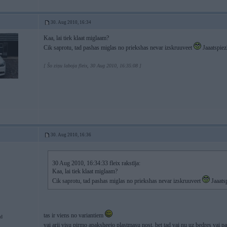
30. Aug 2010, 16:34
Kaa, lai tiek klaat miglaam?
Cik saprotu, tad pashas miglas no priekshas nevar izskruuveet
Jaaatspiez
[ Šo ziņu laboja fleix, 30 Aug 2010, 16:35:08 ]
30. Aug 2010, 16:36
30 Aug 2010, 16:34:33 fleix rakstīja:
Kaa, lai tiek klaat miglaam?
Cik saprotu, tad pashas miglas no priekshas nevar izskruuveet
Jaaatsp
tas ir viens no variantiem
d
vai arii visu pirmo apaksheejo plastmasu nost, bet tad vai nu uz bedres vai p