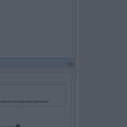
#670
atspiezh nost dalja arkas plastmasas?