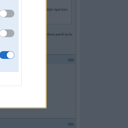
u, tik veel papildus jaizmanto Vin pedejie cipari kuri
ši domāju, ka tādai f-jai bija jābūt priboru panelī un ka
#668
emperatuuru
#669