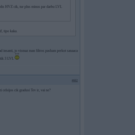
trolis HVZ cik, tur plus minus par darbu LVL
f, tipo kaka.
ad insanti, jo vismaz man filtros pasham perkot sanaaca
u tik 3 LVL
#662
zi celsijos cik gradusi Tev ir, vai ne?