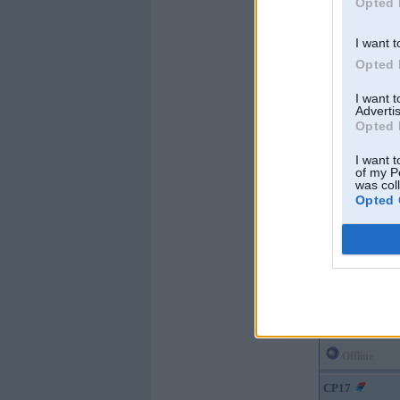
Opted 
I want t
Opted 
I want 
Advertis
Opted 
Offline
I want t
of my P
was col
icy
Opted 
Kopš:
19. Sep 2006
No:
Rīga
Ziņojumi:
474
Braucu ar:
E61 530
Offline
CP17