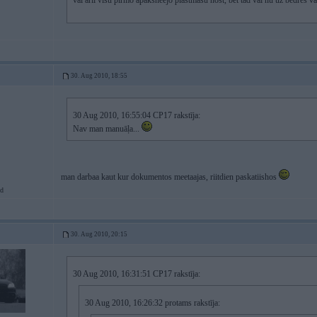
vai arii visu pirmo apaksheejo plastmasu nost, bet tad vai nu uz bedres v
30. Aug 2010, 18:55
30 Aug 2010, 16:55:04 CP17 rakstīja:
Nav man manuāļa...
man darbaa kaut kur dokumentos meetaajas, riitdien paskatiishos
d
30. Aug 2010, 20:15
30 Aug 2010, 16:31:51 CP17 rakstīja:
30 Aug 2010, 16:26:32 protams rakstīja: