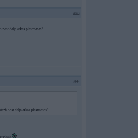
#663
h nost dalja arkas plastmasas?
#664
iezh nost dalja arkas plastmasas?
aceelaaja