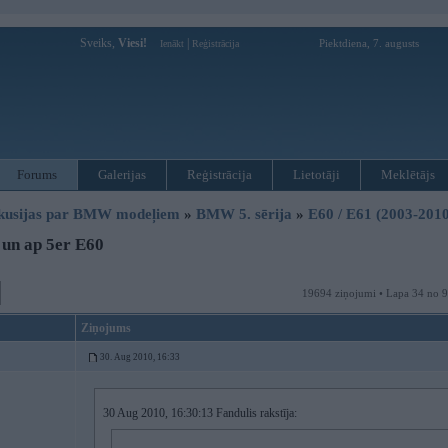
Sveiks,
Viesi!
|
Piektdiena, 7. augusts
Ienākt
Reģistrācija
Forums
Galerijas
Reģistrācija
Lietotāji
Meklētājs
kusijas par BMW modeļiem
»
BMW 5. sērija
»
E60 / E61 (2003-2010
un ap 5er E60
19694 ziņojumi • Lapa 34 no 
Ziņojums
30. Aug 2010, 16:33
30 Aug 2010, 16:30:13 Fandulis rakstīja: