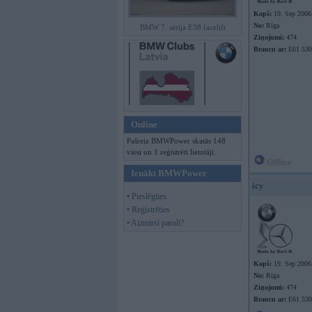
Kopš:
19. Sep 2006
No:
Rīga
BMW 7. sērija E38 facelift
Ziņojumi:
474
Braucu ar:
E61 530
Online
Pašreiz BMWPower skatās 148
viesi un 1 reģistrēti lietotāji.
Offline
Ienākt BMWPower
icy
• Pieslēgties
• Reģistrēties
• Aizmirsi paroli?
Kopš:
19. Sep 2006
No:
Rīga
Ziņojumi:
474
Braucu ar:
E61 530