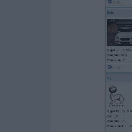
Offline
fleix
Kopš:
27. Jun 2006
Ziņojumi:
8379
Braucu ar:
22
Offline
icy
Kopš:
19. Sep 2006
No:
Rīga
Ziņojumi:
474
Braucu ar:
E61 530