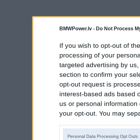
BMWPower.lv -
Do Not Process My
If you wish to opt-out of the
processing of your personal
targeted advertising by us
section to confirm your sel
opt-out request is proces
interest-based ads based o
us or personal information d
your opt-out. You may separ
disclosure of your personal
IAB’s list of downstream pa
Personal Data Processing Opt Outs