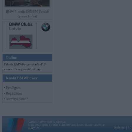
BMW 7. sērija E65/E66 Facelift
(preses bildes)
Online
Pašreiz BMWPower skatās 418
viesi un 5 reģistrēti lietotāji.
Ienākt BMWPower
• Pieslēgties
• Reģistrēties
• Aizmirsi paroli?
Vortāls BMWPower.lv darbojas
kopš 2002. gada 14. maija. Tas nav auto klubs un nav saistīts ar
Galvena
|
Fo
BMW AG.