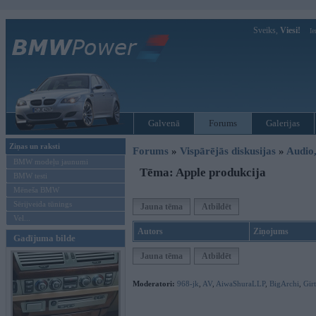
Sveiks,
Viesi!
Ie
Galvenā
Forums
Galerijas
Ziņas un raksti
Forums
»
Vispārējās diskusijas
»
Audio,
BMW modeļu jaunumi
Tēma: Apple produkcija
BMW testi
Mēneša BMW
Sērijveida tūnings
Jauna tēma
Atbildēt
Vel...
Autors
Ziņojums
Gadījuma bilde
Jauna tēma
Atbildēt
Moderatori:
968-jk
,
AV
,
AiwaShuraLLP
,
BigArchi
,
Gir