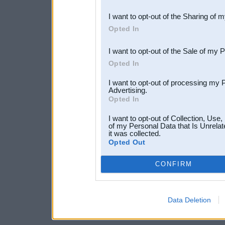
also be disclosed by us to 
I want to opt-out of the Sharing of 
Downstream Participants
th
Opted In
third parties.
I want to opt-out of the Sale of my 
Opted In
I want to opt-out of processing my 
Advertising.
Opted In
I want to opt-out of Collection, Use
of my Personal Data that Is Unrelat
it was collected.
Opted Out
CONFIRM
Data Deletion