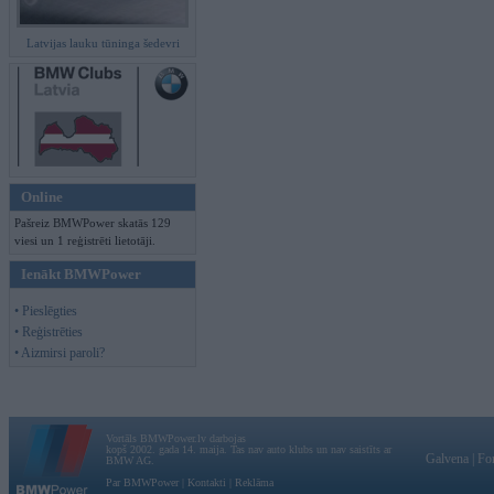
Latvijas lauku tūninga šedevri
Online
Pašreiz BMWPower skatās 129
viesi un 1 reģistrēti lietotāji.
Ienākt BMWPower
• Pieslēgties
• Reģistrēties
• Aizmirsi paroli?
Vortāls BMWPower.lv darbojas
kopš 2002. gada 14. maija. Tas nav auto klubs un nav saistīts ar
Galvena
|
Fo
BMW AG.
Par BMWPower
|
Kontakti
|
Reklāma