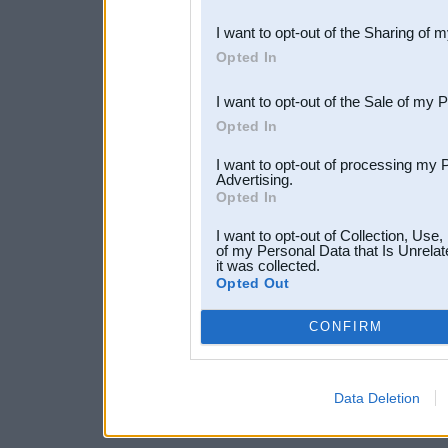
also be disclosed by us to 
I want to opt-out of the Sharing of 
Downstream Participants
th
Opted In
third parties.
I want to opt-out of the Sale of my 
Opted In
I want to opt-out of processing my 
Advertising.
Opted In
I want to opt-out of Collection, Use
of my Personal Data that Is Unrelat
it was collected.
Opted Out
CONFIRM
Data Deletion