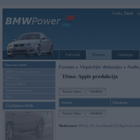
Sveiks,
Viesi!
Ie
Galvenā
Forums
Galerijas
Ziņas un raksti
Forums
»
Vispārējās diskusijas
»
Audio,
BMW modeļu jaunumi
Tēma: Apple produkcija
BMW testi
Mēneša BMW
Sērijveida tūnings
Jauna tēma
Atbildēt
Vel...
Autors
Ziņojums
Gadījuma bilde
Jauna tēma
Atbildēt
Moderatori:
968-jk
,
AV
,
AiwaShuraLLP
,
BigArchi
,
Gir