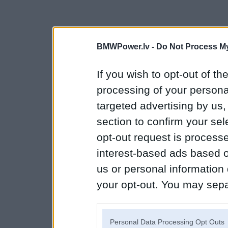
BMWPower.lv -
Do Not Process My
If you wish to opt-out of the
processing of your personal
targeted advertising by us
section to confirm your sel
opt-out request is proces
interest-based ads based o
us or personal information d
your opt-out. You may separ
disclosure of your personal
IAB’s list of downstream pa
Personal Data Processing Opt Outs