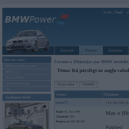
Sveiks,
Viesi!
Ie
Galvenā
Forums
Galerijas
Ziņas un raksti
Forums
»
Diskusijas par BMW modeļi
BMW modeļu jaunumi
Tēma: Kā pārslēgt uz angļu valo
BMW testi
Mēneša BMW
Sērijveida tūnings
Jauna tēma
Atbildēt
Vel...
Autors
Ziņojums
Gadījuma bilde
eauto77
21. Dec 2006, 20
Kopš:
01. Dec 2006
Man ir BM
Ziņojumi:
204
Braucu ar:
MB ML320
Paldies!