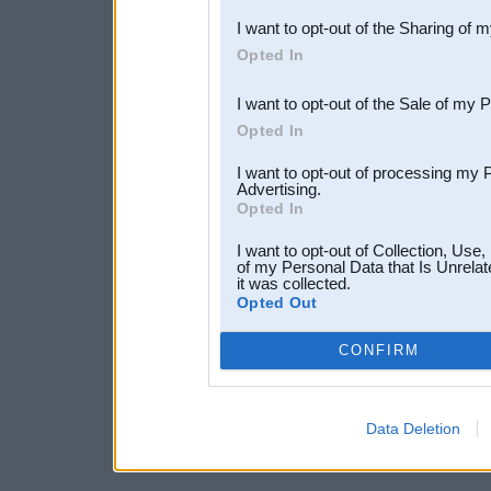
also be disclosed by us to 
I want to opt-out of the Sharing of 
Downstream Participants
th
Opted In
third parties.
I want to opt-out of the Sale of my 
Opted In
I want to opt-out of processing my 
Advertising.
Opted In
I want to opt-out of Collection, Use
of my Personal Data that Is Unrelat
it was collected.
Opted Out
CONFIRM
Data Deletion