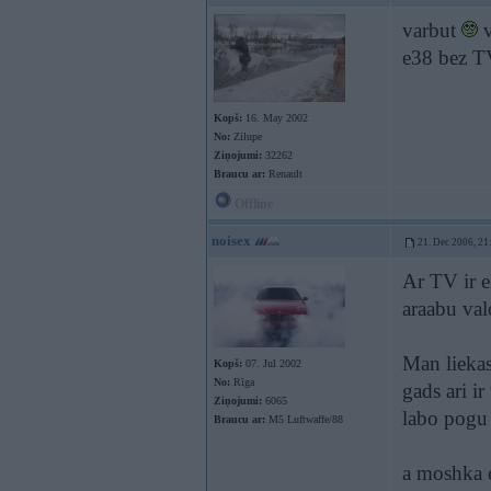
varbut
v
e38 bez TV
Kopš:
16. May 2002
No:
Zilupe
Ziņojumi:
32262
Braucu ar:
Renault
Offline
noisex
21. Dec 2006, 21
Ar TV ir e
araabu val
Man liekas
Kopš:
07. Jul 2002
No:
Rīga
gads ari ir
Ziņojumi:
6065
labo pogu 
Braucu ar:
M5 Luftwaffe/88
a moshka e