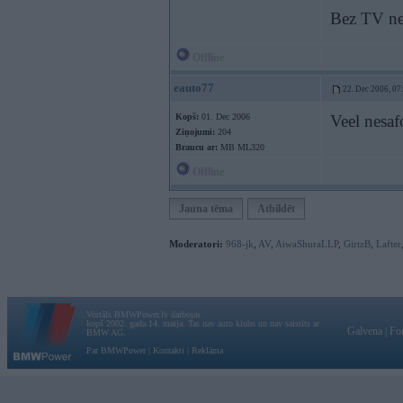
Bez TV nez
Offline
eauto77
22. Dec 2006, 07
Kopš:
01. Dec 2006
Veel nesaf
Ziņojumi:
204
Braucu ar:
MB ML320
Offline
Jauna tēma
Atbildēt
Moderatori:
968-jk
,
AV
,
AiwaShuraLLP
,
GirtzB
,
Lafter
Vortāls BMWPower.lv darbojas
kopš 2002. gada 14. maija. Tas nav auto klubs un nav saistīts ar
Galvena
|
Fo
BMW AG.
Par BMWPower
|
Kontakti
|
Reklāma