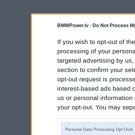
BMWPower.lv -
Do Not Process My
If you wish to opt-out of the
processing of your personal
targeted advertising by us
section to confirm your sel
opt-out request is proces
interest-based ads based o
us or personal information d
your opt-out. You may separ
disclosure of your personal
IAB’s list of downstream pa
Personal Data Processing Opt Outs