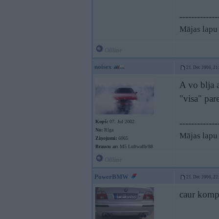
-------------
Mājas lapu 
Offline
noisex
21. Dec 2006, 21
A vo blja 
"visa" par
-------------
Kopš:
07. Jul 2002
No:
Rīga
Mājas lapu 
Ziņojumi:
6065
Braucu ar:
M5 Luftwaffe/88
Offline
PowerBMW
21. Dec 2006, 22
caur kompi