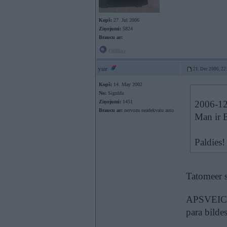
Kopš:
27. Jul 2006
Ziņojumi:
5824
Braucu ar:
Offline
yur
21. Dec 2006, 22
Kopš:
14. May 2002
No:
Sigulda
Ziņojumi:
1451
2006-12-
Braucu ar:
nervozu neadekvatu auto
Man ir 
Paldies!
Tatomeer 
APSVEIC
para bildes