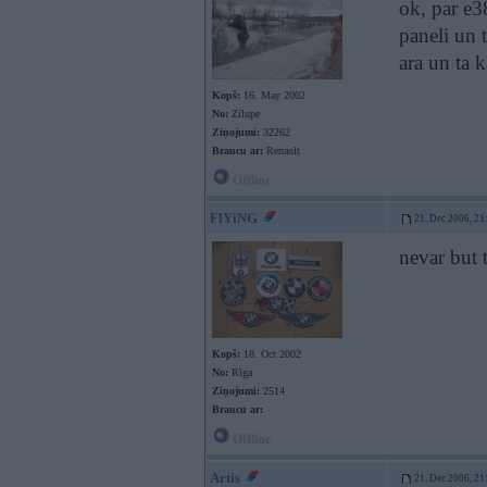
ok, par e38
paneli un 
ara un ta k
Kopš:
16. May 2002
No:
Zilupe
Ziņojumi:
32262
Braucu ar:
Renault
Offline
FlYiNG
21. Dec 2006, 21
nevar but 
Kopš:
18. Oct 2002
No:
Rīga
Ziņojumi:
2514
Braucu ar:
Offline
Artis
21. Dec 2006, 21