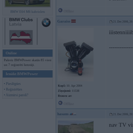
Offline
BMW E64 M6 kabriolets
Garaiss
21. Dec 2006, 20
iiistenniii
-------------
Online
Pašreiz BMWPower skatās 85 viesi
un 7 reģistrēti lietotāji.
Ienākt BMWPower
• Pieslēgties
Kopš:
10. Apr 2004
• Reģistrēties
Ziņojumi:
11538
• Aizmirsi paroli?
Braucu ar:
Offline
hasans
21. Dec 2006, 20
nav TV v