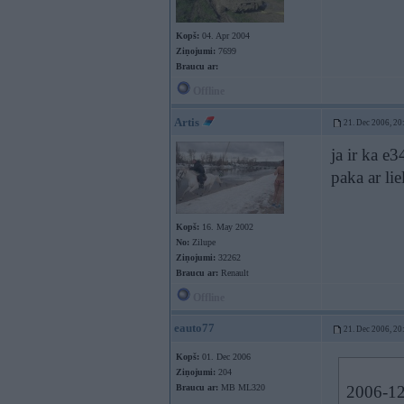
Kopš:
04. Apr 2004
Ziņojumi:
7699
Braucu ar:
Offline
Artis
21. Dec 2006, 20
ja ir ka e
paka ar lie
Kopš:
16. May 2002
No:
Zilupe
Ziņojumi:
32262
Braucu ar:
Renault
Offline
eauto77
21. Dec 2006, 20
Kopš:
01. Dec 2006
Ziņojumi:
204
Braucu ar:
MB ML320
2006-12-