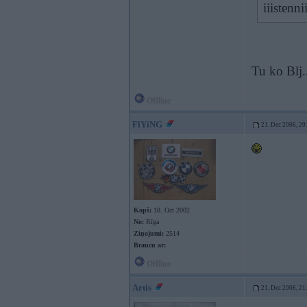
iiistenn
Tu ko Blj.
Offline
FlYiNG
21. Dec 2006, 20
Kopš:
18. Oct 2002
No:
Rīga
Ziņojumi:
2514
Braucu ar:
Offline
Artis
21. Dec 2006, 21