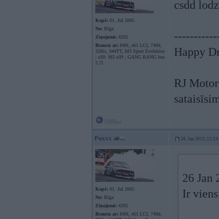
csdd lodz
Kopš:
01. Jul 2005
No:
Rīga
-----------
Ziņojumi:
4205
Braucu ar:
840i, e61 LCI, 740d,
Happy Dr
328is, 344TT, M3 Sport Evolution
- e30: M5 e39 ; GANG BANG bus
5.7l
RJ Motors
sataisīsi
Offline
Puxxx
26. Jan 2012, 12:24
26 Jan 
Kopš:
01. Jul 2005
Ir vien
No:
Rīga
Ziņojumi:
4205
Braucu ar:
840i, e61 LCI, 740d,