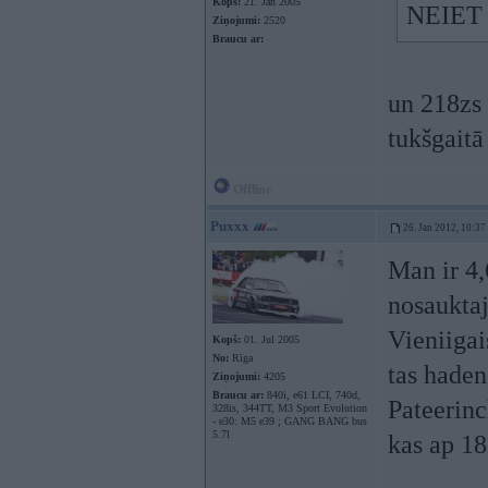
Kopš:
21. Jan 2005
NEIE
Ziņojumi:
2520
Braucu ar:
un 218zs 
tukšgaitā
Offline
Puxxx
26. Jan 2012, 10:37
Man ir 4,
nosauktaj
Vieniigai
Kopš:
01. Jul 2005
No:
Rīga
tas haden
Ziņojumi:
4205
Braucu ar:
840i, e61 LCI, 740d,
Pateerinc
328is, 344TT, M3 Sport Evolution
- e30: M5 e39 ; GANG BANG bus
5.7l
kas ap 18