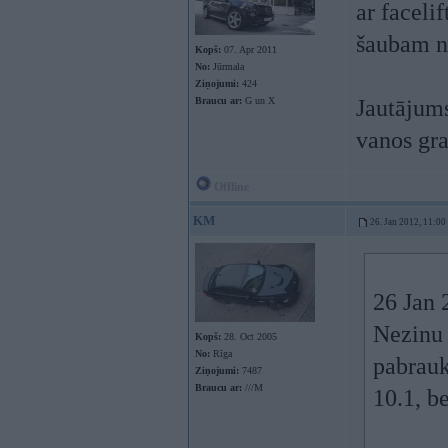
ar faceli
šaubam ne
Kopš:
07. Apr 2011
No:
Jūrmala
Ziņojumi:
424
Braucu ar:
G un X
Jautājum
vanos gra
Offline
KM
26. Jan 2012, 11:00
26 Jan 
Nezinu 
Kopš:
28. Oct 2005
No:
Rīga
pabrauk
Ziņojumi:
7487
Braucu ar:
///M
10.1, b