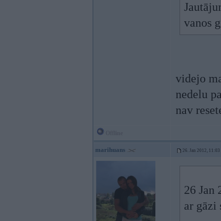
Jautāju
vanos g
videjo ma
nedelu pa
nav reset
Offline
marihuans
26. Jan 2012, 11:03
26 Jan 
ar gāzi