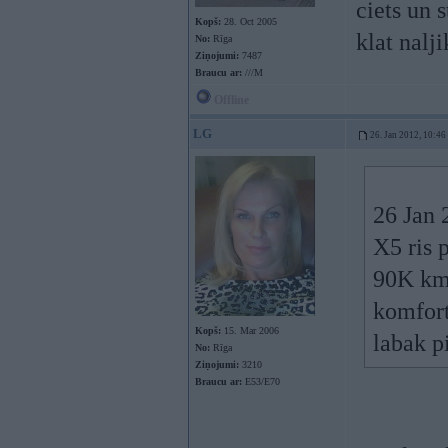
ciets un 
Kopš:
28. Oct 2005
klat nalj
No:
Rīga
Ziņojumi:
7487
Braucu ar:
///M
Offline
LG
26. Jan 2012, 10:46
26 Jan 
X5 ris p
90K km 
komfort
Kopš:
15. Mar 2006
labak p
No:
Rīga
Ziņojumi:
3210
Braucu ar:
E53/E70