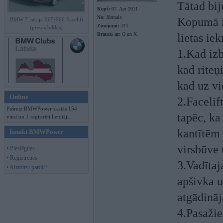
Tātad bij
Kopš:
07. Apr 2011
No:
Jūrmala
Kopumā it
BMW 7. sērija E65/E66 Facelift
Ziņojumi:
424
(preses bildes)
Braucu ar:
G un X
lietas iek
1.Kad izb
kad riteņi
kad uz vi
Online
2.Facelif
Pašreiz BMWPower skatās 154
tapēc, ka
viesi un 1 reģistrēti lietotāji.
kantītēm 
Ienākt BMWPower
virsbūve 
• Pieslēgties
• Reģistrēties
3.Vadītaj
• Aizmirsi paroli?
apšivka u
atgādināj
4.Pasažie