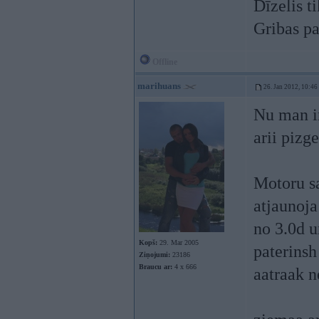
Dīzelis t
Gribas p
Offline
marihuans
26. Jan 2012, 10:46
Nu man ir
arii pizg
Motoru sa
atjaunoja
no 3.0d u
Kopš:
29. Mar 2005
paterinsh
Ziņojumi:
23186
Braucu ar:
4 x 666
aatraak n