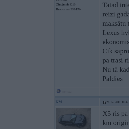
Tatad in
Ziņojumi:
3210
Braucu ar:
E53/E70
reizi gad
maksātu t
Lexus hyb
ekonomis
Cik sapro
pa trasi r
Nu tā kad
Paldies
Offline
KM
26. Jan 2012, 10:42
X5 ris pa
km origin