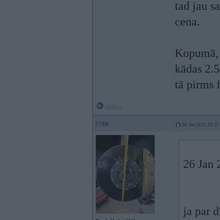
tad jau s
cena.
Kopumā, j
kādas 2.5
tā pirms 
Offline
7788
26. Jan 2012, 10:22
26 Jan 
ja par 