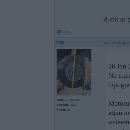
A cik ar 
Offline
7788
26. Jan 2012, 10:51
26 Jan 
Nu man 
bija,gj
Kopš:
21. Jan 2005
Motoru 
Ziņojumi:
2520
Braucu ar:
atjauno
sisteem