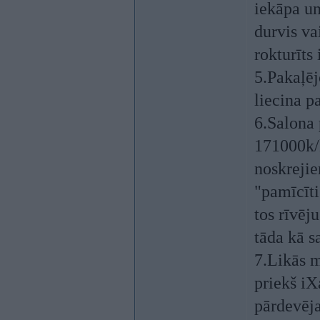
iekāpa un
durvis va
rokturīts
5.Pakaļēj
liecina p
6.Salona 
171000k/
noskrejie
"pamīcīti"
tos rīvēju
tāda kā s
7.Likās m
priekš iX
pārdevēja