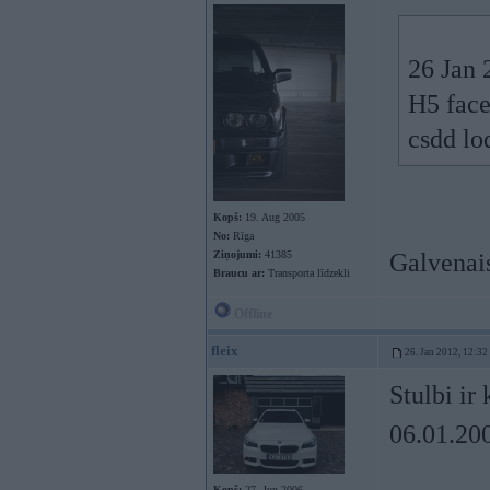
26 Jan 
H5 face
csdd lo
Kopš:
19. Aug 2005
No:
Rīga
Ziņojumi:
41385
Galvenais
Braucu ar:
Transporta līdzekli
Offline
fleix
26. Jan 2012, 12:32
Stulbi ir
06.01.200
Kopš:
27. Jun 2006