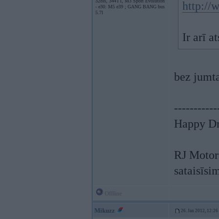
328is, 344TT, M3 Sport Evolution
http://
- e30: M5 e39 ; GANG BANG bus
5.7l
Ir arī a
bez jumta
-----------
Happy Dr
RJ Motors
sataisīsi
Offline
Mikuzz
26. Jan 2012, 12:26