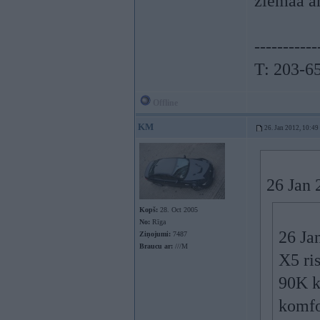
ziemaa ar
-----------
T: 203-6
Offline
KM
26. Jan 2012, 10:49
26 Jan 
Kopš:
28. Oct 2005
No:
Rīga
26 Ja
Ziņojumi:
7487
Braucu ar:
///M
X5 ris
90K k
komfor