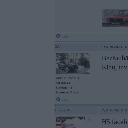
Offline
SA
26. Jan 2012, 11:39
Bezšaubām
Klau, tev
Kopš:
07. Apr 2011
No:
Jūrmala
Ziņojumi:
424
Braucu ar:
G un X
Offline
Puxxx
26. Jan 2012, 12:22
H5 faceli