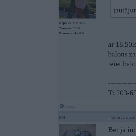
jautāju
Kopš:
29. Mar 2005
Ziņojumi:
23186
Braucu ar:
4 x 666
ar 18.50l
balons za
ieiet bal
-----------
T: 203-6
Offline
KM
26. Jan 2012, 11:27
Bet ja int