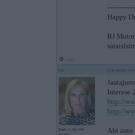
-----------
Happy Dr
RJ Motors
sataisīsi
Offline
LG
26. Jan 2012, 10:39
Jautajums
Interese 
http://ww
http://ww
Abi auto i
Kopš:
15. Mar 2006
No:
Rīga