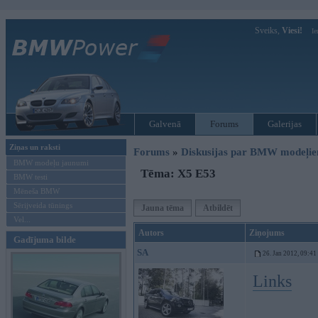
Sveiks,
Viesi!
Ie
Galvenā
Forums
Galerijas
Ziņas un raksti
Forums
»
Diskusijas par BMW modeļi
BMW modeļu jaunumi
Tēma: X5 E53
BMW testi
Mēneša BMW
Sērijveida tūnings
Jauna tēma
Atbildēt
Vel...
Autors
Ziņojums
Gadījuma bilde
SA
26. Jan 2012, 09:41
Links