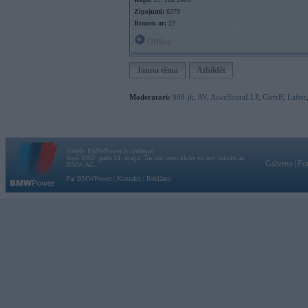
Ziņojumi:
8379
Braucu ar:
22
Offline
Jauna tēma
Atbildēt
Moderatori:
968-jk
,
AV
,
AiwaShuraLLP
,
GirtzB
,
Lafter
Vortāls BMWPower.lv darbojas
kopš 2002. gada 14. maija. Tas nav auto klubs un nav saistīts ar
Galvena
|
Fo
BMW AG.
Par BMWPower
|
Kontakti
|
Reklāma