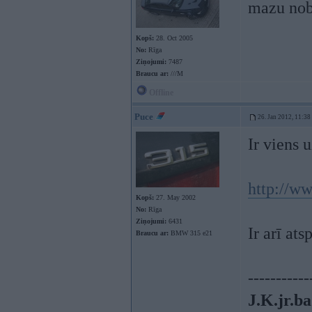
mazu nobr
Kopš:
28. Oct 2005
No:
Rīga
Ziņojumi:
7487
Braucu ar:
///M
Offline
Puce
26. Jan 2012, 11:38
Ir viens 
http://ww
Kopš:
27. May 2002
No:
Rīga
Ziņojumi:
6431
Ir arī ats
Braucu ar:
BMW 315 e21
-----------
J.K.jr.ba