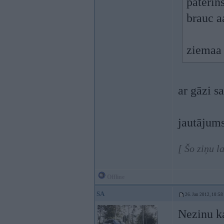
paterin
brauc a
ziemaa 
ar gāzi s
jautājums
[ Šo ziņu l
Offline
SA
26. Jan 2012, 10:58
Nezinu ka