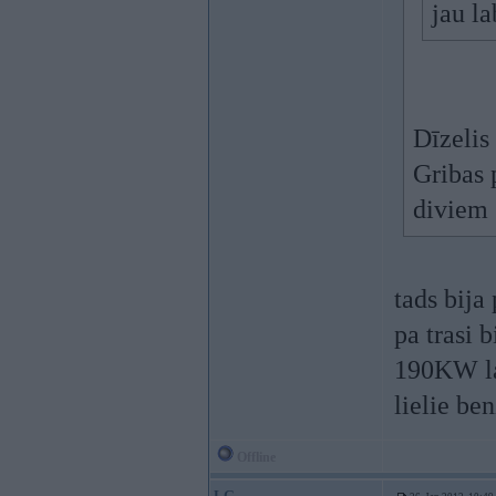
jau l
Dīzelis
Gribas 
diviem
tads bija
pa trasi 
190KW lai
lielie be
Offline
LG