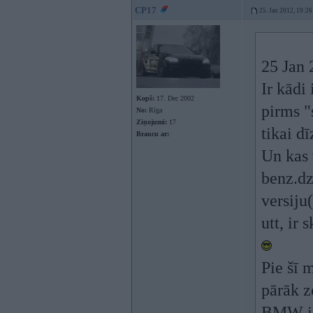
CP17
25. Jan 2012, 19:26
25 Jan 
Ir kādi
Kopš:
17. Dec 2002
pirms "
No:
Rīga
Ziņojumi:
17
tikai d
Braucu ar:
Un kas 
benz.dz
versiju
utt, ir 
Pie šī 
pārāk z
BMW ir 