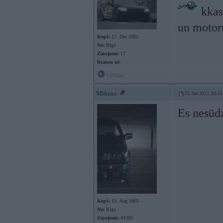
kkas 
un motoru
Kopš:
17. Dec 2002
No:
Rīga
Ziņojumi:
17
Braucu ar:
Offline
Mikuzz
25. Jan 2012, 20:51
Es nesūd
Kopš:
19. Aug 2005
No:
Rīga
Ziņojumi:
41385