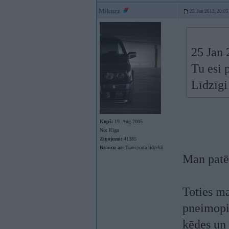
Mikuzz
25. Jan 2012, 20:05
25 Jan 
Tu esi 
Līdzīgi
Kopš:
19. Aug 2005
No:
Rīga
Ziņojumi:
41385
Braucu ar:
Transporta līdzekli
Man patēr
Toties ma
pneimopie
ķēdes un