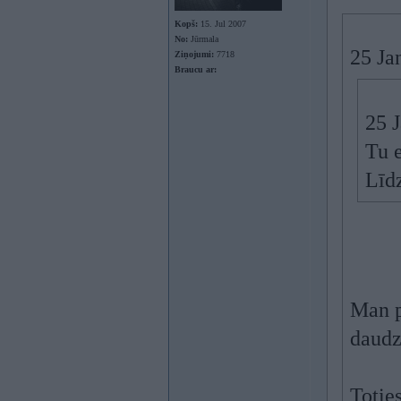
Kopš:
15. Jul 2007
No:
Jūrmala
25 Ja
Ziņojumi:
7718
Braucu ar:
25 J
Tu e
Līdz
Man p
daudz
Totie