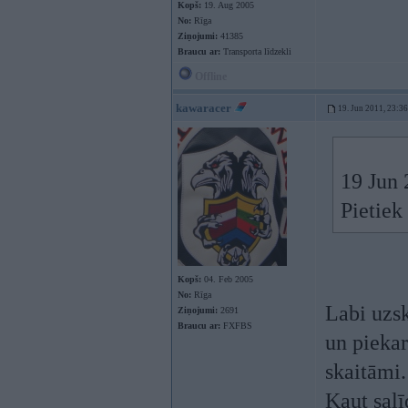
Kopš:
19. Aug 2005
No:
Rīga
Ziņojumi:
41385
Braucu ar:
Transporta līdzekli
Offline
kawaracer
19. Jun 2011, 23:36
19 Jun 
Pietiek
Kopš:
04. Feb 2005
No:
Rīga
Labi uzsk
Ziņojumi:
2691
Braucu ar:
FXFBS
un piekar
skaitāmi.
Kaut salī