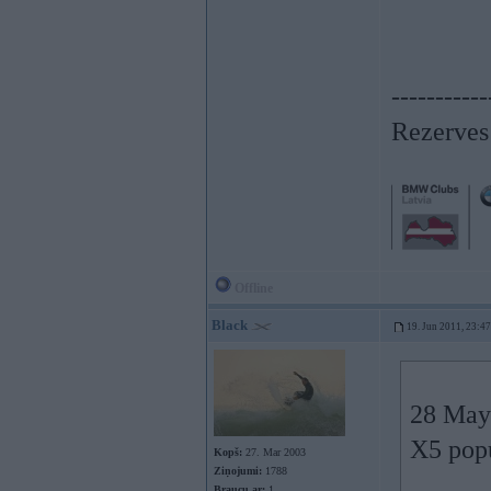
-----------
Rezerves 
Offline
Black
19. Jun 2011, 23:47
28 May 
X5 popu
Kopš:
27. Mar 2003
Ziņojumi:
1788
Braucu ar:
1