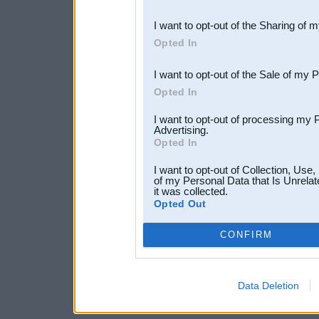
also be disclosed by us to 
I want to opt-out of the Sharing of 
Downstream Participants
th
Opted In
third parties.
I want to opt-out of the Sale of my 
Opted In
I want to opt-out of processing my 
Advertising.
Opted In
I want to opt-out of Collection, Use
of my Personal Data that Is Unrelat
it was collected.
Opted Out
CONFIRM
Data Deletion