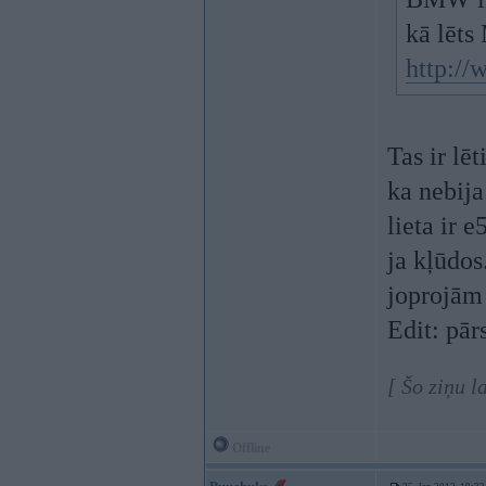
kā lēts
http://
Tas ir lēt
ka nebija
lieta ir 
ja kļūdos
joprojām 
Edit: pār
[ Šo ziņu 
Offline