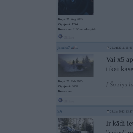
Kopš:
31. Aug 2005
Ziņojumi:
1244
Braucu ar:
SUV un velosipēdu
Offline
janeks7
26. Jul 2011, 16:43
Vai x5 a
tikai kas
Kopš:
21. Feb 2005
[ Šo ziņu l
Ziņojumi:
3658
Braucu ar:
Offline
SA
25. Jan 2012, 13:17
Ir kādi i
"sejas" m