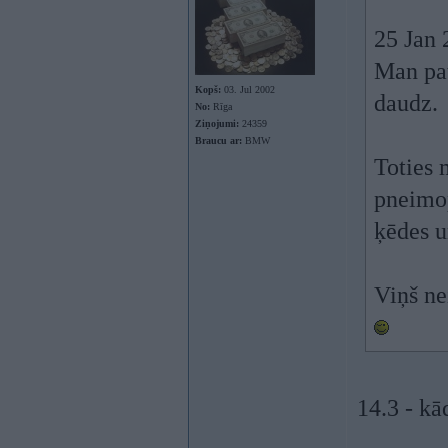
25 Jan 
Man pat
Kopš:
03. Jul 2002
daudz.
No:
Rīga
Ziņojumi:
24359
Braucu ar:
BMW
Toties 
pneimop
ķēdes u
Viņš ne
14.3 - kā