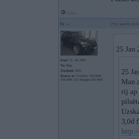
Offline
Dj
25. Jan 2012, 20:36
25 Jan 
Kopš:
31. Jan 2003
No:
Rīga
25 Ja
Ziņojumi:
1832
Braucu ar:
"UAZiku" MJ-3000,
Man ar
FM-3000, 325 huļigānu AN-3000
rij a
pilsēt
Uzska
3,0d f
http: