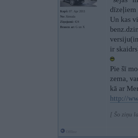
dīzeļiem 
Kopš:
07. Apr 2011
No:
Jūrmala
Un kas vi
Ziņojumi:
424
Braucu ar:
G un X
benz.dzin
versiju(i
ir skaidrs
Pie šī mo
zema, var
kā ar Mer
http://ww
[ Šo ziņu l
Offline