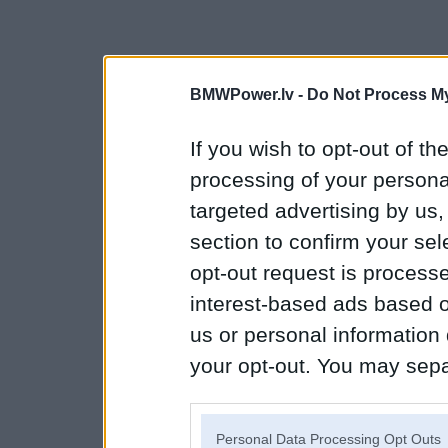
BMWPower.lv -
Do Not Process My
If you wish to opt-out of the
processing of your personal
targeted advertising by us
section to confirm your sel
opt-out request is proces
interest-based ads based o
us or personal information d
your opt-out. You may separ
disclosure of your personal
IAB’s list of downstream pa
Personal Data Processing Opt Outs