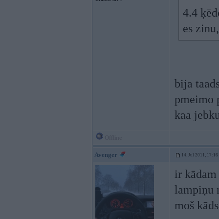
4.4 ķēd
es zinu,
bija taads
pmeimo pi
kaa jebku
Offline
Avenger
14. Jul 2011, 17:16
ir kāda
lampiņu 
moš kāds