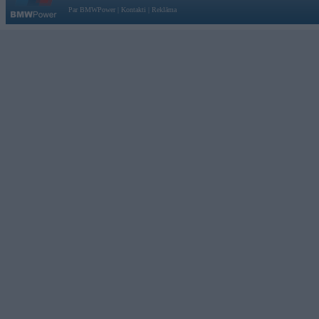
Par BMWPower
|
Kontakti
|
Reklāma