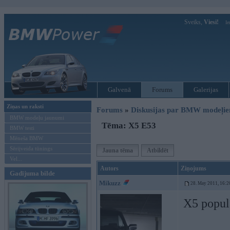
Sveiks,
Viesi!
Ie
Galvenā
Forums
Galerijas
Ziņas un raksti
Forums
»
Diskusijas par BMW modeļi
BMW modeļu jaunumi
Tēma: X5 E53
BMW testi
Mēneša BMW
Sērijveida tūnings
Jauna tēma
Atbildēt
Vel...
Autors
Ziņojums
Gadījuma bilde
Mikuzz
28. May 2011, 16:2
X5 popul