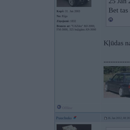
25 Jan 
Bet tas
Kopš:
31. Jan 2003
No:
Rīga
Ziņojumi:
1832
Braucu ar:
"UAZiku" MJ-3000,
FM-3000, 325 huļigānu AN-3000
Kļūdas na
-----------
Offline
Puuchuks
26. Jan 2012, 08:28