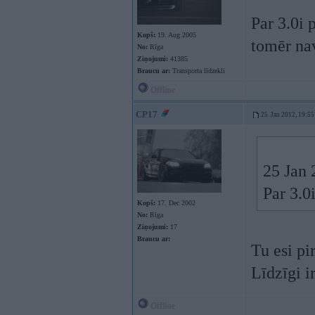
Par 3.0i 
Kopš:
19. Aug 2005
tomēr nav
No:
Rīga
Ziņojumi:
41385
Braucu ar:
Transporta līdzekli
Offline
CP17
25. Jan 2012, 19:55
25 Jan 
Par 3.0i
Kopš:
17. Dec 2002
No:
Rīga
Ziņojumi:
17
Braucu ar:
Tu esi pi
Līdzīgi i
Offline