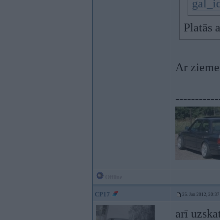
gal_i
Platās 
Ar ziemen
-----------
Offline
CP17
25. Jan 2012, 20:37
arī uzska