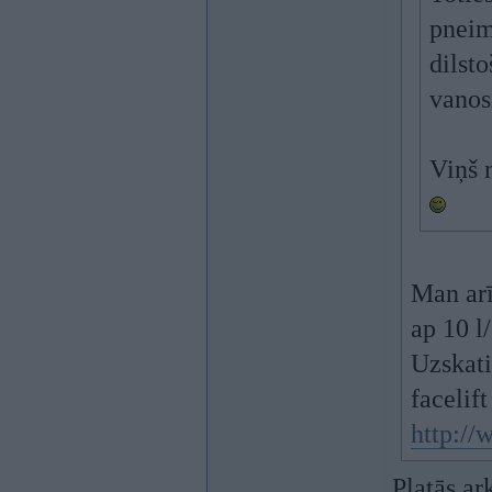
pneim
dilst
vanos
Viņš n
Man arī 
ap 10 l
Uzskati
facelif
http:/
Platās ar