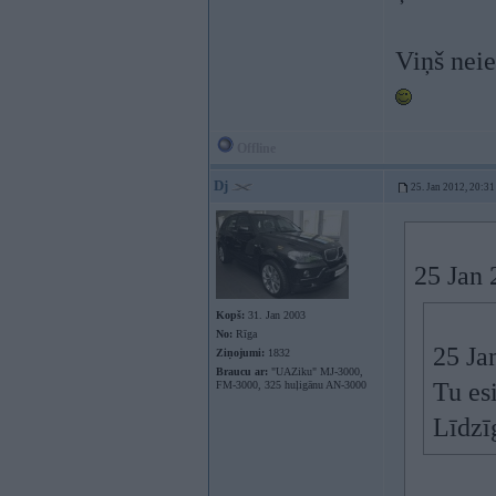
Viņš neie
Offline
Dj
25. Jan 2012, 20:31
25 Jan 
Kopš:
31. Jan 2003
No:
Rīga
25 Ja
Ziņojumi:
1832
Braucu ar:
"UAZiku" MJ-3000,
Tu es
FM-3000, 325 huļigānu AN-3000
Līdzīg