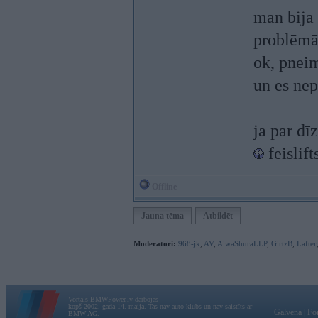
man bija 
problēmā
ok, pneim
un es nep
ja par dī
feislift
Offline
Jauna tēma
Atbildēt
Moderatori:
968-jk
,
AV
,
AiwaShuraLLP
,
GirtzB
,
Lafter
Vortāls BMWPower.lv darbojas
kopš 2002. gada 14. maija. Tas nav auto klubs un nav saistīts ar
Galvena
|
Fo
BMW AG.