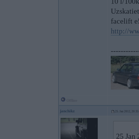
10 l/100k
Uzskatiet
facelift 
http://w
-----------
Offline
janchikz
25. Jan 2012, 20:35
25 Jan 