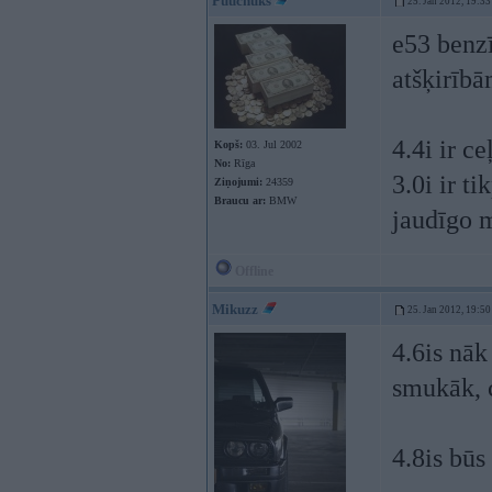
Puuchuks
25. Jan 2012, 19:33
e53 benzī
atšķirībā
4.4i ir ce
Kopš:
03. Jul 2002
No:
Rīga
3.0i ir ti
Ziņojumi:
24359
Braucu ar:
BMW
jaudīgo m
Offline
Mikuzz
25. Jan 2012, 19:50
4.6is nāk 
smukāk, c
4.8is būs