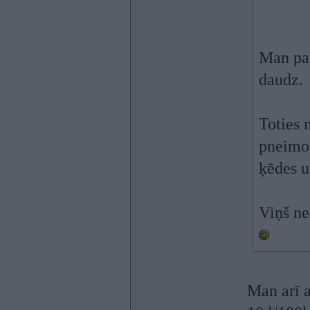
Man pat
daudz.
Toties 
pneimop
ķēdes u
Viņš ne
Man arī a