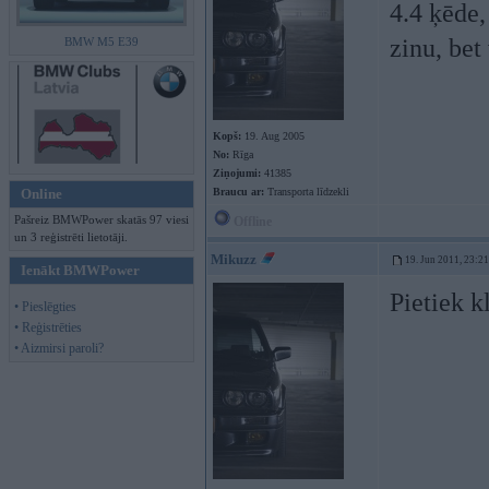
4.4 ķēde,
zinu, bet 
BMW M5 E39
Kopš:
19. Aug 2005
No:
Rīga
Ziņojumi:
41385
Online
Braucu ar:
Transporta līdzekli
Pašreiz BMWPower skatās 97 viesi
Offline
un 3 reģistrēti lietotāji.
Mikuzz
19. Jun 2011, 23:21
Ienākt BMWPower
Pietiek k
• Pieslēgties
• Reģistrēties
• Aizmirsi paroli?