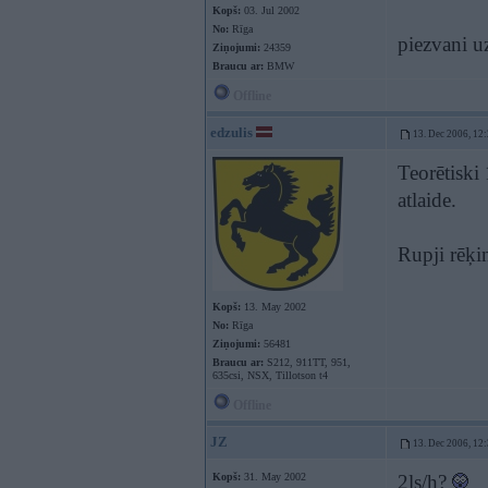
Kopš:
03. Jul 2002
No:
Rīga
piezvani u
Ziņojumi:
24359
Braucu ar:
BMW
Offline
edzulis
13. Dec 2006, 12
Teorētiski
atlaide.
Rupji rēķi
Kopš:
13. May 2002
No:
Rīga
Ziņojumi:
56481
Braucu ar:
S212, 911TT, 951,
635csi, NSX, Tillotson t4
Offline
JZ
13. Dec 2006, 12
Kopš:
31. May 2002
2ls/h?