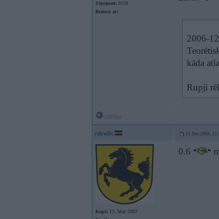
Ziņojumi:
9159
Braucu ar:
2006-12-
Teorētis
kāda atla
Rupji r
Offline
edzulis
13. Dec 2006, 12
0.6
m
Kopš:
13. May 2002