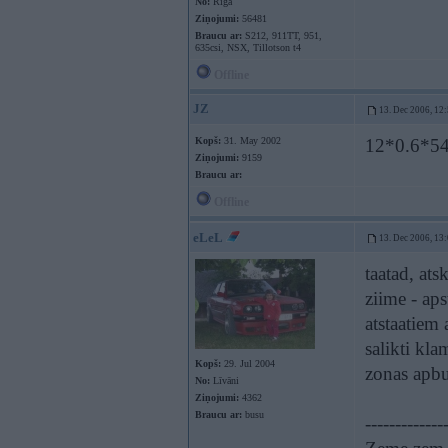
No:
Rīga
Ziņojumi:
56481
Braucu ar:
S212, 911TT, 951,
635csi, NSX, Tillotson t4
Offline
JZ
13. Dec 2006, 12
Kopš:
31. May 2002
12*0.6*54
Ziņojumi:
9159
Braucu ar:
Offline
eLeL
13. Dec 2006, 13
taatad, ats
ziime - aps
atstaatiem 
salikti kl
Kopš:
29. Jul 2004
zonas apbuu
No:
Līvāni
Ziņojumi:
4362
Braucu ar:
busu
-------------