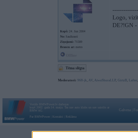
-------------
Logo, vizīt
DE?!GN - t
Kopš:
24. Jun 2004
No:
Saulkrasti
Ziņojumi:
71589
Braucu ar:
metro
Offline
Tēma slēgta
Moderatori:
968-jk
,
AV
,
AiwaShuraLLP
,
GirtzB
,
Lafter
Vortāls BMWPower.lv darbojas
kopš 2002. gada 14. maija. Tas nav auto klubs un nav saistīts ar
Galvena
|
Fo
BMW AG.
Par BMWPower
|
Kontakti
|
Reklāma