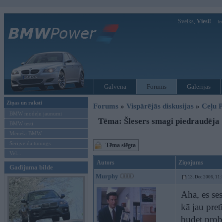
Sveiks,
Viesi!
Ie
Galvenā
Forums
Galerijas
Ziņas un raksti
Forums
»
Vispārējās diskusijas
»
Ceļu P
BMW modeļu jaunumi
Tēma: Šlesers smagi piedraudēja
BMW testi
Mēneša BMW
Sērijveida tūnings
Tēma slēgta
Vel...
Autors
Ziņojums
Gadījuma bilde
Murphy
13. Dec 2006, 11
Aha, es ses
kā jau pret
budet pro