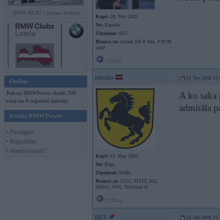
BMW X6 E71 (preses bildes)
Kopš:
28. Nov 2003
No:
Sigulda
Ziņojumi:
8517
Braucu ar:
Arteon SB R line, F39 M
sport
Offline
edzulis
13. Dec 2006, 12
Online
Pašreiz BMWPower skatās 209
A ko saka p
viesi un 0 reģistrēti lietotāji.
admirāļa p
Ienākt BMWPower
• Pieslēgties
• Reģistrēties
• Aizmirsi paroli?
Kopš:
13. May 2002
No:
Rīga
Ziņojumi:
56481
Braucu ar:
S212, 911TT, 951,
635csi, NSX, Tillotson t4
Offline
DFS
13. Dec 2006, 12