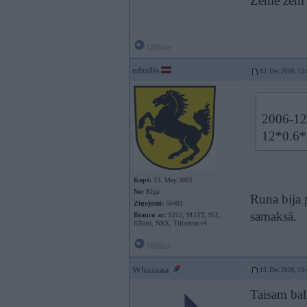
Zeme zem k
Offline
edzulis
13. Dec 2006, 13
2006-12-
12*0.6*
Kopš:
13. May 2002
No:
Rīga
Runa bija 
Ziņojumi:
56481
samaksā.
Braucu ar:
S212, 911TT, 951,
635csi, NSX, Tillotson t4
Offline
Whazaaa
13. Dec 2006, 13
Taisam bal