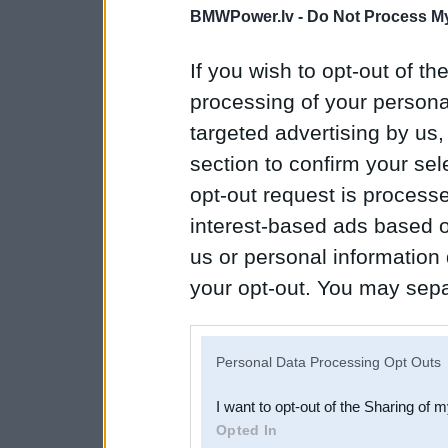
BMWPower.lv -
Do Not Process My
If you wish to opt-out of the
processing of your personal
targeted advertising by us
section to confirm your sel
opt-out request is proces
interest-based ads based o
us or personal information d
your opt-out. You may separ
disclosure of your personal
IAB’s list of downstream pa
Personal Data Processing Opt Outs
also be disclosed by us to 
I want to opt-out of the Sharing of 
Downstream Participants
th
Opted In
third parties.