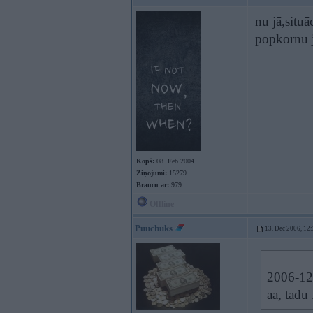
nu jā,situā
popkornu 
Kopš:
08. Feb 2004
Ziņojumi:
15279
Braucu ar:
979
Offline
Puuchuks
13. Dec 2006, 12
2006-12-
aa, tadu