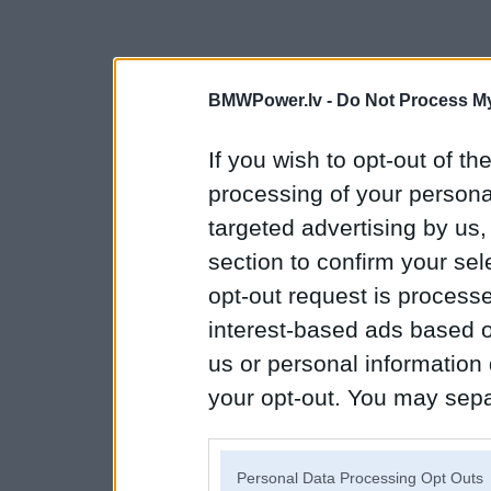
BMWPower.lv -
Do Not Process My
If you wish to opt-out of the
processing of your personal
targeted advertising by us
section to confirm your sel
opt-out request is proces
interest-based ads based o
us or personal information d
your opt-out. You may separ
disclosure of your personal
IAB’s list of downstream pa
Personal Data Processing Opt Outs