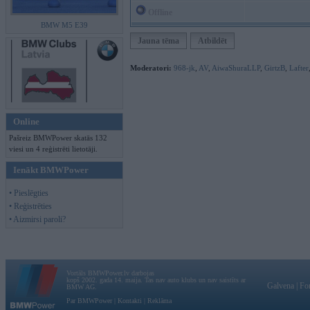
Offline
BMW M5 E39
Jauna tēma
Atbildēt
Moderatori:
968-jk
,
AV
,
AiwaShuraLLP
,
GirtzB
,
Lafter
Online
Pašreiz BMWPower skatās 132
viesi un 4 reģistrēti lietotāji.
Ienākt BMWPower
• Pieslēgties
• Reģistrēties
• Aizmirsi paroli?
Vortāls BMWPower.lv darbojas
kopš 2002. gada 14. maija. Tas nav auto klubs un nav saistīts ar
Galvena
|
Fo
BMW AG.
Par BMWPower
|
Kontakti
|
Reklāma