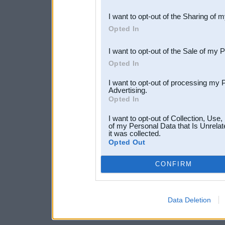
also be disclosed by us to 
I want to opt-out of the Sharing of 
Downstream Participants
th
Opted In
third parties.
I want to opt-out of the Sale of my 
Opted In
I want to opt-out of processing my 
Advertising.
Opted In
I want to opt-out of Collection, Use
of my Personal Data that Is Unrelat
it was collected.
Opted Out
CONFIRM
Data Deletion