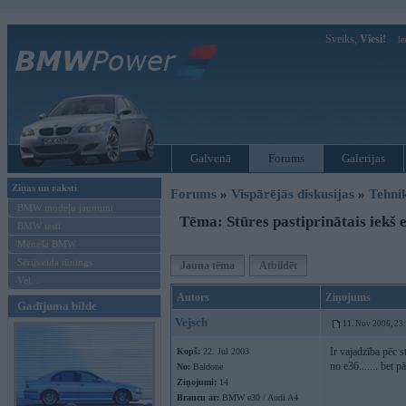
Sveiks,
Viesi!
Ie
Galvenā
Forums
Galerijas
Ziņas un raksti
Forums
»
Vispārējās diskusijas
»
Tehni
BMW modeļu jaunumi
Tēma: Stūres pastiprinātais iekš e
BMW testi
Mēneša BMW
Sērijveida tūnings
Jauna tēma
Atbildēt
Vel...
Autors
Ziņojums
Gadījuma bilde
Vejsch
11. Nov 2006, 23
Ir vajadzība pēc s
Kopš:
22. Jul 2003
no e36....... bet 
No:
Baldone
Ziņojumi:
14
Braucu ar:
BMW e30 / Audi A4