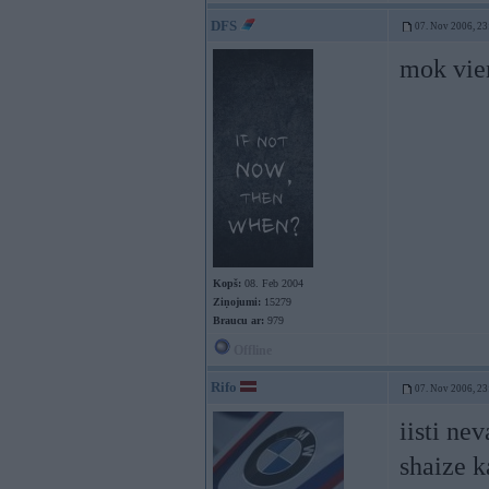
DFS
07. Nov 2006, 23
mok vie
Kopš:
08. Feb 2004
Ziņojumi:
15279
Braucu ar:
979
Offline
Rifo
07. Nov 2006, 23
iisti ne
shaize k