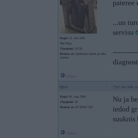
pateree
...un tu
servisu
Kopš:
22. Jun 2002
No:
Rīga
Ziņojumi:
31536
----------
Braucu ar:
iepirkuma ratiem pa alko
outletu
diagnost
Offline
Qzer
07. Nov 2006, 23
Kopš:
09. Aug 2006
Nu ja be
Ziņojumi:
38
iedod gr
Braucu ar:
85`BMW 320
suuknis 
Offline