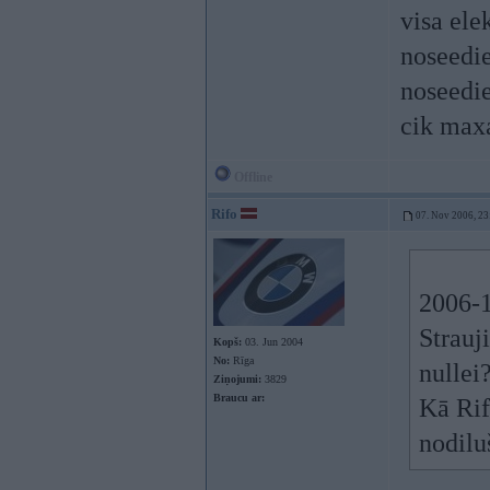
visa ele
noseedie
noseedie
cik max
Offline
Rifo
07. Nov 2006, 23
2006-1
Strauj
Kopš:
03. Jun 2004
No:
Rīga
nullei
Ziņojumi:
3829
Braucu ar:
Kā Rif
nodilu