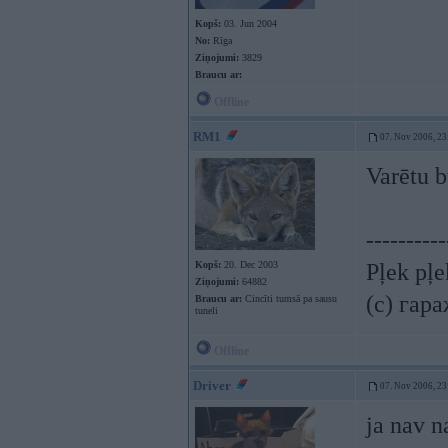
Kopš:
03. Jun 2004
No:
Rīga
Ziņojumi:
3829
Braucu ar:
Offline
RM1
07. Nov 2006, 23
Varētu b
----------
Kopš:
20. Dec 2003
Pļek pļ
Ziņojumi:
64882
(c) гар
Braucu ar:
Cincīti tumsā pa sausu
tuneli
Offline
Driver
07. Nov 2006, 23
ja nav n