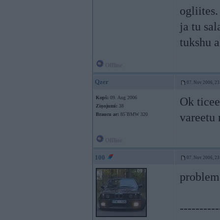
ogliites.
ja tu sa
tukshu 
Offline
Qzer
07. Nov 2006, 23
Kopš:
09. Aug 2006
Ok ticee
Ziņojumi:
38
vareetu
Braucu ar:
85`BMW 320
Offline
100
07. Nov 2006, 23
problema
----------