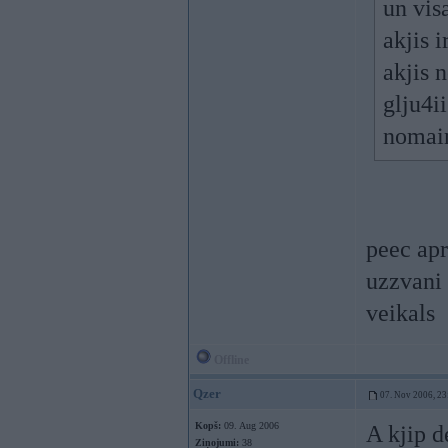
un vis
akjis 
akjis 
glju4i
nomain
peec apr
uzzvani 
veikals
Offline
Qzer
07. Nov 2006, 23
Kopš:
09. Aug 2006
A kjip d
Ziņojumi:
38