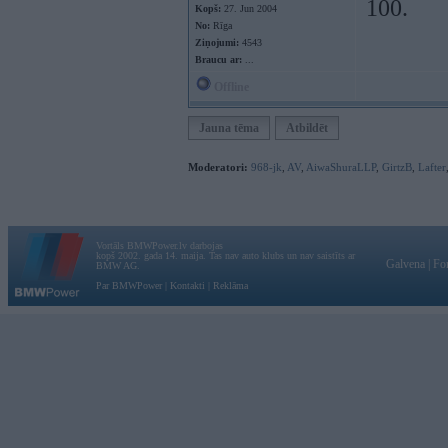
100.
Kopš:
27. Jun 2004
No:
Rīga
Ziņojumi:
4543
Braucu ar:
...
Offline
Jauna tēma
Atbildēt
Moderatori:
968-jk
,
AV
,
AiwaShuraLLP
,
GirtzB
,
Lafter
Vortāls BMWPower.lv darbojas
kopš 2002. gada 14. maija. Tas nav auto klubs un nav saistīts ar
Galvena
|
Fo
BMW AG.
Par BMWPower
|
Kontakti
|
Reklāma