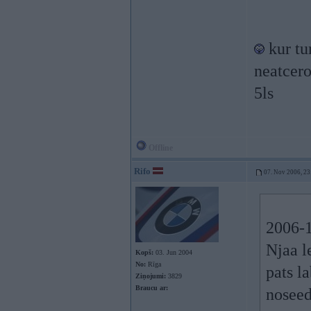
kur tu
neatcero
5ls
Offline
Rifo
07. Nov 2006, 23
2006-1
Njaa le
Kopš:
03. Jun 2004
No:
Rīga
pats l
Ziņojumi:
3829
Braucu ar:
noseedi