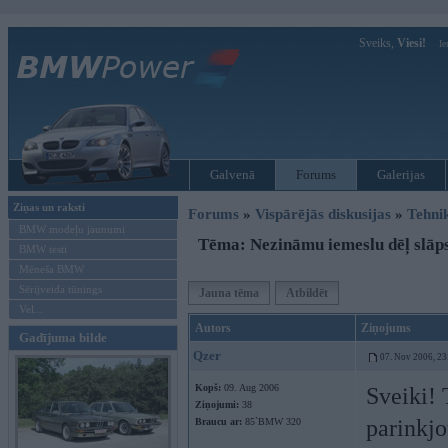
Sveiks,
Viesi!
Ie
Galvenā
Forums
Galerijas
Ziņas un raksti
Forums
»
Vispārējās diskusijas
»
Tehni
BMW modeļu jaunumi
Tēma: Nezināmu iemeslu dēļ slāp
BMW testi
Mēneša BMW
Sērijveida tūnings
Jauna tēma
Atbildēt
Vel...
Autors
Ziņojums
Gadījuma bilde
Qzer
07. Nov 2006, 23
Kopš:
09. Aug 2006
Sveiki! 
Ziņojumi:
38
parinkjo
Braucu ar:
85`BMW 320