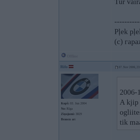
Tur vair
----------
Pļek pļ
(c) гар
Offline
Rifo
07. Nov 2006, 23
2006-1
A kjip
Kopš:
03. Jun 2004
No:
Rīga
ogliite
Ziņojumi:
3829
Braucu ar:
tik ma