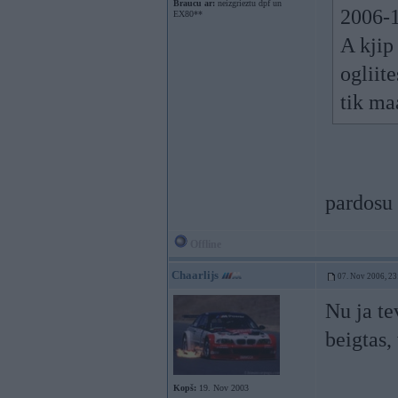
Braucu ar:
neizgrieztu dpf un
2006-1
EX80**
A kjip
ogliite
tik ma
pardosu 
Offline
Chaarlijs
07. Nov 2006, 23
Nu ja te
beigtas,
Kopš:
19. Nov 2003