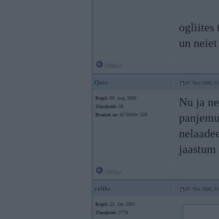
ogliites
un neiet
Offline
Qzer
07. Nov 2006, 23
Kopš:
09. Aug 2006
Nu ja ne
Ziņojumi:
38
panjemu 
Braucu ar:
85`BMW 320
nelaadee
jaastum 
Offline
roliks
07. Nov 2006, 23
Kopš:
25. Jan 2003
Ziņojumi:
2779