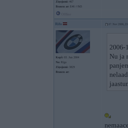
Ziņojumi:
467
Braucu ar:
E46 ///M3
Offline
Rifo
07. Nov 2006, 23
2006-1
Nu ja 
Kopš:
03. Jun 2004
No:
Rīga
panjem
Ziņojumi:
3829
Braucu ar:
nelaad
jaastu
nemaacee