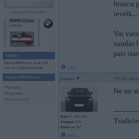
braucu p
ievelk..
Alpina B7S Turbo (E12)
Vai vara
naudas la
pats sta
Online
Pašreiz BMWPower skatās 130
viesi un 1 reģistrēti lietotāji.
Offline
Ienākt BMWPower
protams
07. Nov 2006, 23
• Pieslēgties
Ne nu st
• Reģistrēties
• Aizmirsi paroli?
----------
Kopš:
11. Nov 2005
Tradicio
Ziņojumi:
6334
Braucu ar:
NS7
Offline