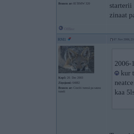
starteri
Braucu ar:
85`BMW 320
zinaat 
Offline
RM1
07. Nov 2006, 23
2006-1
kur 
Kopš:
20. Dec 2003
neatce
Ziņojumi:
64882
Braucu ar:
Cincīti tumsā pa sausu
kaa 5l
tuneli