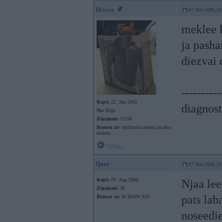
Driver
07. Nov 2006, 23
meklee k
ja pasha
diezvai 
----------
Kopš:
22. Jun 2002
diagnost
No:
Rīga
Ziņojumi:
31536
Braucu ar:
iepirkuma ratiem pa alko
outletu
Offline
Qzer
07. Nov 2006, 23
Kopš:
09. Aug 2006
Njaa lee
Ziņojumi:
38
pats lab
Braucu ar:
85`BMW 320
noseedie