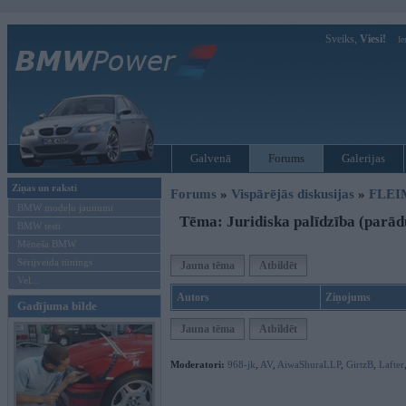
Sveiks,
Viesi!
Ie
Galvenā
Forums
Galerijas
Ziņas un raksti
Forums
»
Vispārējās diskusijas
»
FLEI
BMW modeļu jaunumi
Tēma: Juridiska palīdzība (parād
BMW testi
Mēneša BMW
Sērijveida tūnings
Jauna tēma
Atbildēt
Vel...
Autors
Ziņojums
Gadījuma bilde
Jauna tēma
Atbildēt
Moderatori:
968-jk
,
AV
,
AiwaShuraLLP
,
GirtzB
,
Lafter