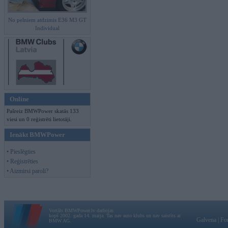
No pelniem atdzimis E36 M3 GT
Individual
Online
Pašreiz BMWPower skatās 133
viesi un 0 reģistrēti lietotāji.
Ienākt BMWPower
• Pieslēgties
• Reģistrēties
• Aizmirsi paroli?
Vortāls BMWPower.lv darbojas
kopš 2002. gada 14. maija. Tas nav auto klubs un nav saistīts ar
Galvena
|
Fo
BMW AG.