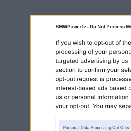
BMWPower.lv -
Do Not Process My
If you wish to opt-out of the
processing of your personal
targeted advertising by us
section to confirm your sel
opt-out request is proces
interest-based ads based o
us or personal information d
your opt-out. You may separ
disclosure of your personal
IAB’s list of downstream pa
Personal Data Processing Opt Outs