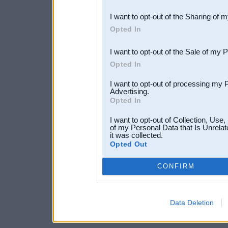
also be disclosed by us to 
I want to opt-out of the Sharing of 
Downstream Participants
th
Opted In
third parties.
I want to opt-out of the Sale of my 
Opted In
I want to opt-out of processing my 
Advertising.
Opted In
I want to opt-out of Collection, Use
of my Personal Data that Is Unrelat
it was collected.
Opted Out
CONFIRM
Data Deletion