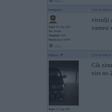
Offline
Instigater
29. Oct 2006, 01
virzulji
vareesi 
Kopš:
08. May 2003
No:
Jūrmala
Ziņojumi:
7428
Braucu ar:
ne BMW
Offline
Mikuzz
29. Oct 2006, 02
Cik zinu
viss no 
Kopš:
19. Aug 2005