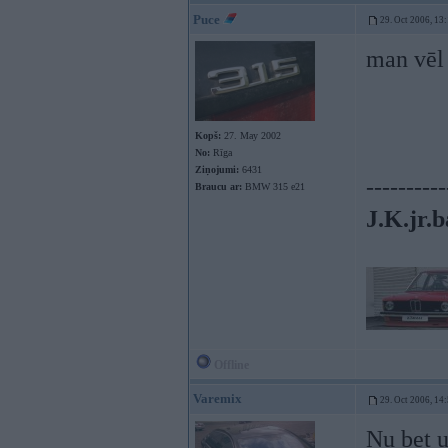
Puce
29. Oct 2006, 13
man vēl
Kopš:
27. May 2002
No:
Rīga
Ziņojumi:
6431
----------
Braucu ar:
BMW 315 e21
J.K.jr.b
Offline
Varemix
29. Oct 2006, 14
Nu bet u