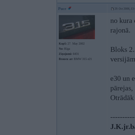
Puce
29. Oct 2006, 13
no kura 
rajonā.
Kopš:
27. May 2002
Bloks 2.
No:
Rīga
Ziņojumi:
6431
versijām
Braucu ar:
BMW 315 e21
e30 un e
pārejas,
Otrādāk 
----------
J.K.jr.b