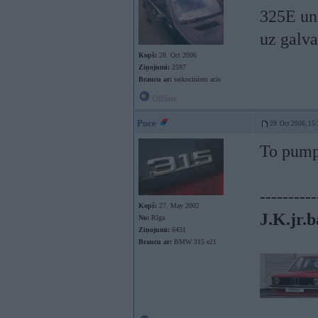
325E un 
uz galva
Kopš:
28. Oct 2006
Ziņojumi:
2597
Braucu ar:
serkociniem acis
Offline
Puce
29. Oct 2006, 15
To pumpi
----------
Kopš:
27. May 2002
J.K.jr.b
No:
Rīga
Ziņojumi:
6431
Braucu ar:
BMW 315 e21