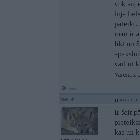
vnk supe
bija lie
pateikt.
man ir a
likt no 
apakshu?
varbut k
Varemix o
Offline
RM1
28. Oct 2006, 19
Ir šeit p
pieteiks
kas un k
Kopš:
20. Dec 2003