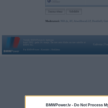
Offline
Jauna tēma
Atbildēt
Moderatori:
968-jk
,
AV
,
AiwaShuraLLP
,
DoubleD
,
Gir
Vortāls BMWPower.lv darbojas
kopš 2002. gada 14. maija. Tas nav auto klubs un nav saistīts ar
Galvena
|
Fo
BMW AG.
Par BMWPower
|
Kontakti
|
Reklāma
BMWPower.lv -
Do Not Process My