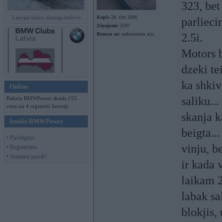
323, be
Latvijas lauku tūninga šedevri
Kopš:
28. Oct 2006
parlieci
Ziņojumi:
2597
Braucu ar:
serkociniem acis
2.5i.
Motors b
dzeki te
ka shkiv
Online
saliku..
Pašreiz BMWPower skatās 155
viesi un 4 reģistrēti lietotāji.
skanja k
Ienākt BMWPower
beigta..
• Pieslēgties
vinju, b
• Reģistrēties
• Aizmirsi paroli?
ir kada 
laikam 2
labak sa
blokjis,