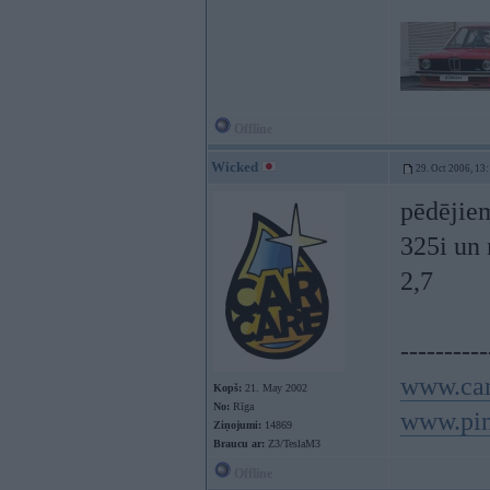
Offline
Wicked
29. Oct 2006, 13
pēdējiem
325i un 
2,7
----------
www.car
Kopš:
21. May 2002
No:
Rīga
www.pin
Ziņojumi:
14869
Braucu ar:
Z3/TeslaM3
Offline