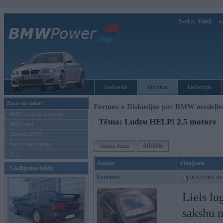
Sveiks,
Viesi!
Ie
Galvenā
Forums
Galerijas
Ziņas un raksti
Forums
»
Diskusijas par BMW modeļi
BMW modeļu jaunumi
Tēma: Ludzu HELP! 2.5 motors
BMW testi
Mēneša BMW
Sērijveida tūnings
Jauna tēma
Atbildēt
Vel...
Autors
Ziņojums
Gadījuma bilde
Varemix
28. Oct 2006, 19
Liels lu
sakshu n