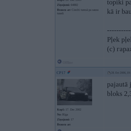
topiki p
Ziņojumi:
64882
kā ir ba
Braucu ar:
Cincīti tumsā pa sausu
tuneli
----------
Pļek pļ
(c) гар
Offline
CP17
28. Oct 2006, 19
pajautā 
bloks 2
Kopš:
17. Dec 2002
No:
Rīga
Ziņojumi:
17
Braucu ar: