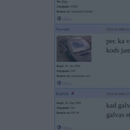
No:
Rīga
Ziņojumi:
41385
Braucu ar:
Transporta līdzekli
Offline
Varemix
29. Oct 2006, 03
pec ka v
kods ja
Kopš:
28. Oct 2006
Ziņojumi:
2597
Braucu ar:
serkociniem acis
Offline
RAIVIC
29. Oct 2006, 12
Kopš:
30. Aug 2006
kad galv
Ziņojumi:
793
galvas s
Braucu ar:
RR-38
Offline