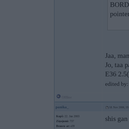
BORDE
pointe
Jaa, man
Jo, taa 
E36 2.5(
edited by
Offline
panika_
18. Nov 2006, 19
Kopš:
22. Jan 2003
shis gan
Ziņojumi:
737
Braucu ar:
e39