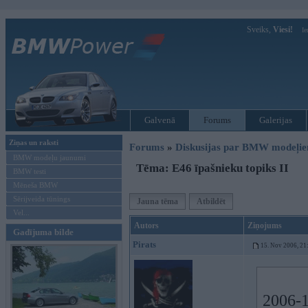
Sveiks,
Viesi!
Ie
Galvenā
Forums
Galerijas
Ziņas un raksti
Forums
»
Diskusijas par BMW modeļi
BMW modeļu jaunumi
Tēma: E46 īpašnieku topiks II
BMW testi
Mēneša BMW
Sērijveida tūnings
Jauna tēma
Atbildēt
Vel...
Autors
Ziņojums
Gadījuma bilde
Pirats
15. Nov 2006, 21
2006-1