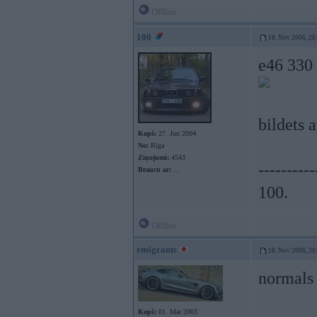
Offline
100
18. Nov 2006, 20
e46 330
bildets 
Kopš:
27. Jun 2004
No:
Rīga
Ziņojumi:
4543
----------
Braucu ar:
...
100.
Offline
emigrants
18. Nov 2006, 20
normals 
Kopš:
01. Mar 2003