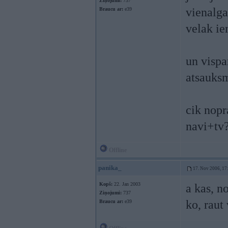
Ziņojumi:
737
vienalga)
Braucu ar:
e39
velak ie
un vispa
atsauks
cik nopr
navi+tv
Offline
panika_
17. Nov 2006, 17
Kopš:
22. Jan 2003
a kas, no
Ziņojumi:
737
ko, raut 
Braucu ar:
e39