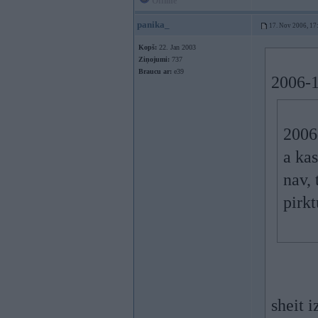
Offline
panika_
17. Nov 2006, 17
Kopš:
22. Jan 2003
Ziņojumi:
737
Braucu ar:
e39
2006-1
2006
a kas
nav, 
pirk
sheit i