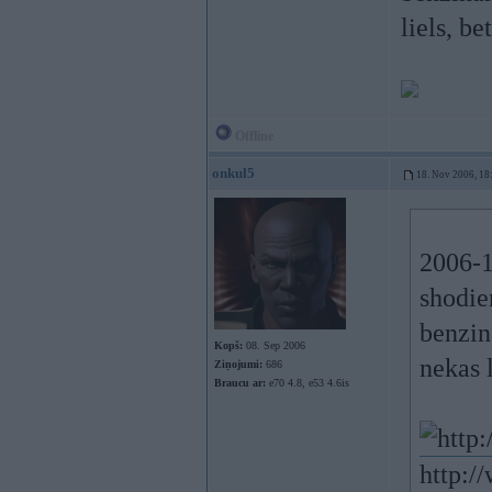
liels, b
Offline
onkul5
18. Nov 2006, 18
2006-1
shodie
benzin
Kopš:
08. Sep 2006
nekas 
Ziņojumi:
686
Braucu ar:
e70 4.8, e53 4.6is
http:/