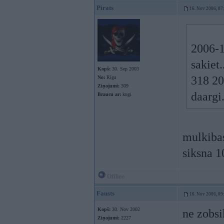
Pirats
16. Nov 2006, 07
2006-1
sakiet.
Kopš:
30. Sep 2003
318 20
No:
Rīga
Ziņojumi:
309
daargi.
Braucu ar:
kugi
mulkiba
siksna 1
Offline
Fausts
16. Nov 2006, 09
Kopš:
30. Nov 2002
ne zobsi
Ziņojumi:
2227