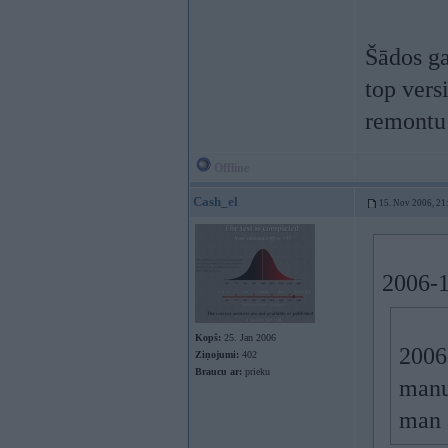
Šādos ga
top vers
remontu
Offline
Cash_el
15. Nov 2006, 21
2006-1
Kopš:
25. Jan 2006
2006
Ziņojumi:
402
Braucu ar:
prieku
manu
man a