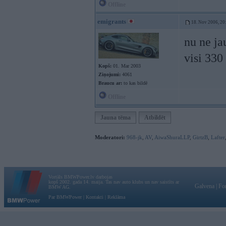
Offline
emigrants
18. Nov 2006, 20
nu ne ja
visi 330 
Kopš:
01. Mar 2003
Ziņojumi:
4061
Braucu ar:
to kas bildē
Offline
Jauna tēma
Atbildēt
Moderatori:
968-jk
,
AV
,
AiwaShuraLLP
,
GirtzB
,
Lafter
Vortāls BMWPower.lv darbojas
kopš 2002. gada 14. maija. Tas nav auto klubs un nav saistīts ar
Galvena
|
Fo
BMW AG.
Par BMWPower
|
Kontakti
|
Reklāma