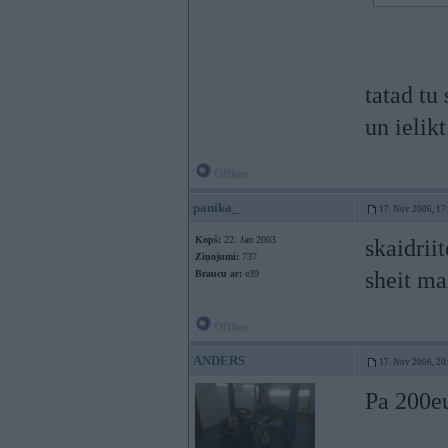
tatad tu
un ielik
Offline
panika_
17. Nov 2006, 17
Kopš:
22. Jan 2003
skaidrii
Ziņojumi:
737
sheit ma
Braucu ar:
e39
Offline
ANDERS
17. Nov 2006, 20
Pa 200eur