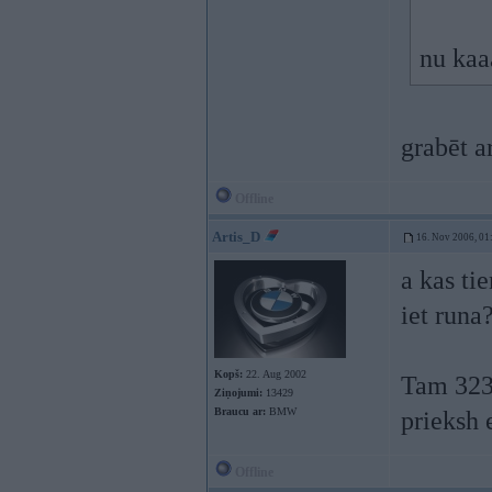
nu kaa
grabēt a
Offline
Artis_D
16. Nov 2006, 01
a kas ti
iet runa
Kopš:
22. Aug 2002
Tam 323/
Ziņojumi:
13429
Braucu ar:
BMW
prieksh 
Offline