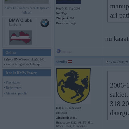
manupr
BMW E90 Sedans Facelift (preses
Kopš:
30. Sep 2003
bildes)
ari pat
No:
Rīga
Ziņojumi:
309
Braucu ar:
kugi
nu kaaat
Offline
Online
Pašreiz BMWPower skatās 143
edzulis
15. Nov 2006, 21
viesi un 4 reģistrēti lietotāji.
Ienākt BMWPower
• Pieslēgties
2006-1
• Reģistrēties
sakiet.
• Aizmirsi paroli?
318 20
Kopš:
13. May 2002
daargi.
No:
Rīga
Ziņojumi:
56481
Braucu ar:
S212, 911TT, 951,
635csi, NSX, Tillotson t4