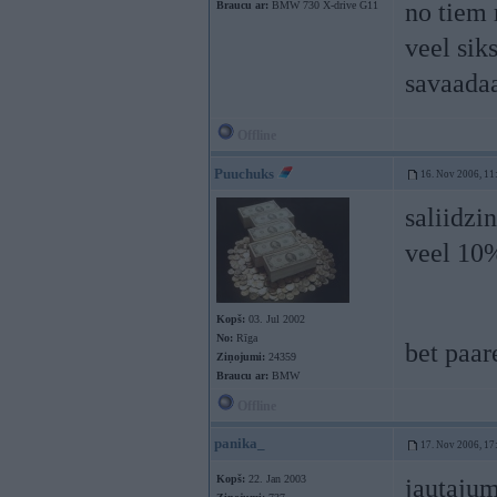
no tiem 
Braucu ar:
BMW 730 X-drive G11
veel sik
savaadaak
Offline
Puuchuks
16. Nov 2006, 11
saliidzi
veel 10
Kopš:
03. Jul 2002
No:
Rīga
bet paa
Ziņojumi:
24359
Braucu ar:
BMW
Offline
panika_
17. Nov 2006, 17
Kopš:
22. Jan 2003
jautajum