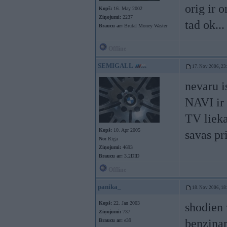
orig ir o
Kopš:
16. May 2002
Ziņojumi:
2237
tad ok...
Braucu ar:
Brutal Money Waster
Offline
SEMIGALL
17. Nov 2006, 23
nevaru i
NAVI ir 
TV lieka
Kopš:
10. Apr 2005
savas pr
No:
Rīga
Ziņojumi:
4693
Braucu ar:
3.2DID
Offline
panika_
18. Nov 2006, 18
Kopš:
22. Jan 2003
shodien 
Ziņojumi:
737
benzina
Braucu ar:
e39