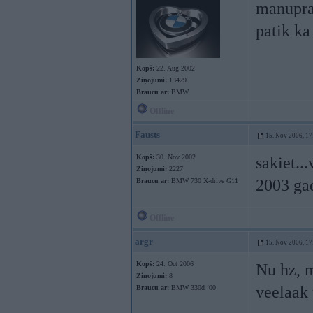
manuprat
patik ka
Kopš:
22. Aug 2002
Ziņojumi:
13429
Braucu ar:
BMW
Offline
Fausts
15. Nov 2006, 17
Kopš:
30. Nov 2002
sakiet...
Ziņojumi:
2227
2003 gad
Braucu ar:
BMW 730 X-drive G11
Offline
argr
15. Nov 2006, 17
Kopš:
24. Oct 2006
Nu hz, m
Ziņojumi:
8
veelaak
Braucu ar:
BMW 330d ’00