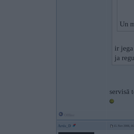
Un m
ir jeg
ja reg
servisā 
Offline
Artis_D
15. Nov 2006, 16