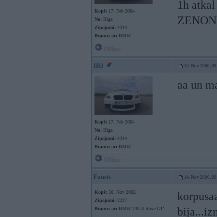
1h atka
Kopš:
17. Feb 2004
ZENON
No:
Rīga
Ziņojumi:
4314
Braucu ar:
BMW
Offline
IR3
14. Nov 2006, 09
aa un ma
Kopš:
17. Feb 2004
No:
Rīga
Ziņojumi:
4314
Braucu ar:
BMW
Offline
Fausts
14. Nov 2006, 09
Kopš:
30. Nov 2002
korpusaa
Ziņojumi:
2227
bija...i
Braucu ar:
BMW 730 X-drive G11