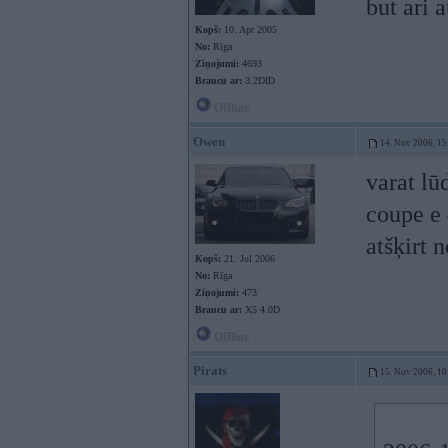
but ari 
Kopš:
10. Apr 2005
No:
Rīga
Ziņojumi:
4693
Braucu ar:
3.2DID
Offline
Owen
14. Nov 2006, 15
varat lū
coupe e 
atšķirt n
Kopš:
21. Jul 2006
No:
Rīga
Ziņojumi:
473
Braucu ar:
X5 4.0D
Offline
Pirats
15. Nov 2006, 10