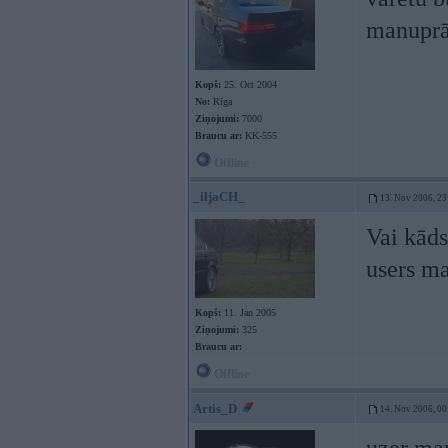
manuprā
Kopš:
25. Oct 2004
No:
Rīga
Ziņojumi:
7000
Braucu ar:
KK-555
Offline
_iljaCH_
13. Nov 2006, 23
Vai kāds
users ma
Kopš:
11. Jan 2005
Ziņojumi:
325
Braucu ar:
Offline
Artis_D
14. Nov 2006, 00