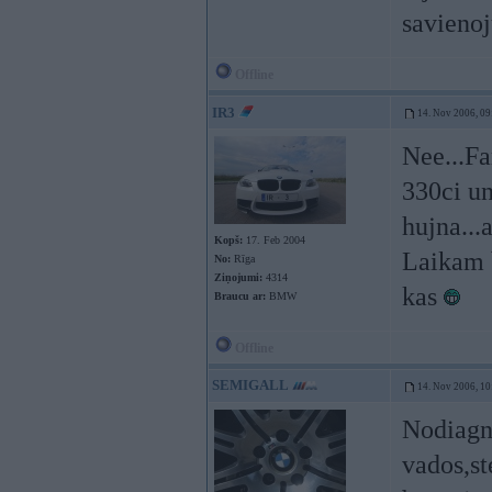
savienoj
Offline
IR3
14. Nov 2006, 09
Nee...Fa
330ci un
hujna...
Kopš:
17. Feb 2004
Laikam b
No:
Rīga
Ziņojumi:
4314
kas
Braucu ar:
BMW
Offline
SEMIGALL
14. Nov 2006, 10
Nodiagno
vados,st