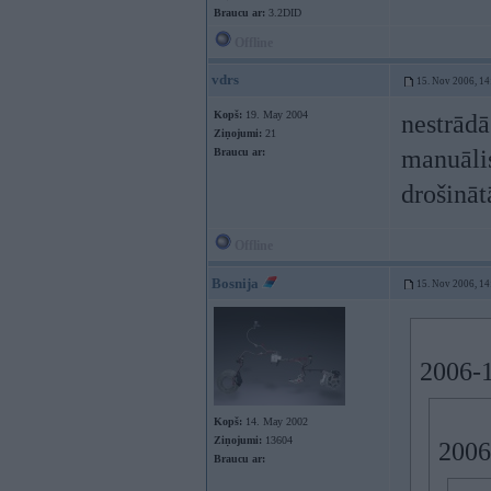
Braucu ar:
3.2DID
Offline
vdrs
15. Nov 2006, 14
Kopš:
19. May 2004
nestrādā
Ziņojumi:
21
manuālis,
Braucu ar:
drošināt
Offline
Bosnija
15. Nov 2006, 14
2006-1
Kopš:
14. May 2002
Ziņojumi:
13604
2006
Braucu ar: