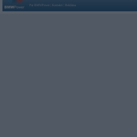
Par BMWPower
|
Kontakti
|
Reklāma