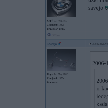
uzer man
savejo
Kopš:
22. Aug 2002
Ziņojumi:
13429
Braucu ar:
BMW
Offline
Bosnija
14. Nov 2006, 08
2006-1
Kopš:
14. May 2002
Ziņojumi:
13604
2006-
Braucu ar:
ir ka
iede
kada