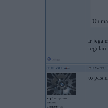
Un ma
ir jega 
regulari
Offline
SEMIGALL
15. Nov 2006, 11
to pasam
Kopš:
10. Apr 2005
No:
Rīga
Ziņojumi:
4693