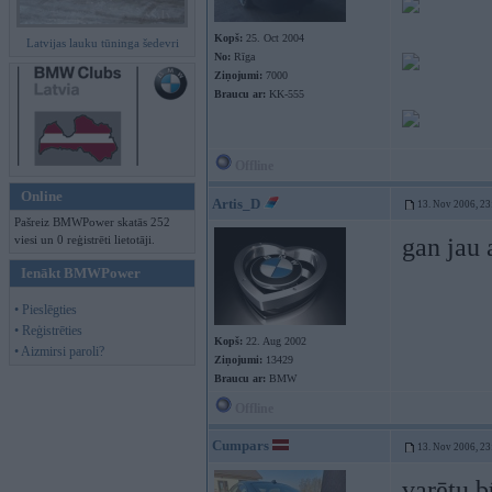
Kopš:
25. Oct 2004
Latvijas lauku tūninga šedevri
No:
Rīga
Ziņojumi:
7000
Braucu ar:
KK-555
Offline
Online
Artis_D
13. Nov 2006, 23
Pašreiz BMWPower skatās 252
viesi un 0 reģistrēti lietotāji.
gan jau 
Ienākt BMWPower
• Pieslēgties
• Reģistrēties
Kopš:
22. Aug 2002
• Aizmirsi paroli?
Ziņojumi:
13429
Braucu ar:
BMW
Offline
Cumpars
13. Nov 2006, 23
varētu 