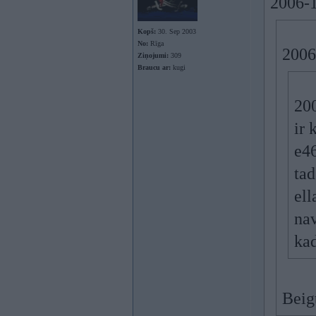
2006-1
Kopš:
30. Sep 2003
No:
Rīga
2006
Ziņojumi:
309
Braucu ar:
kugi
200
ir 
e46
ta
ell
nav
kad
Beigt