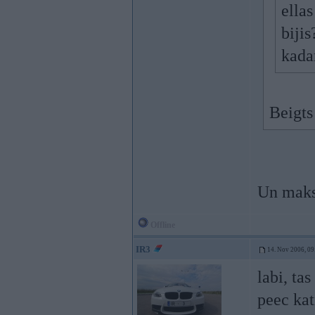
ella
bijis
kadam
Beigts
Un maks
Offline
IR3
14. Nov 2006, 09
labi, tas
peec ka