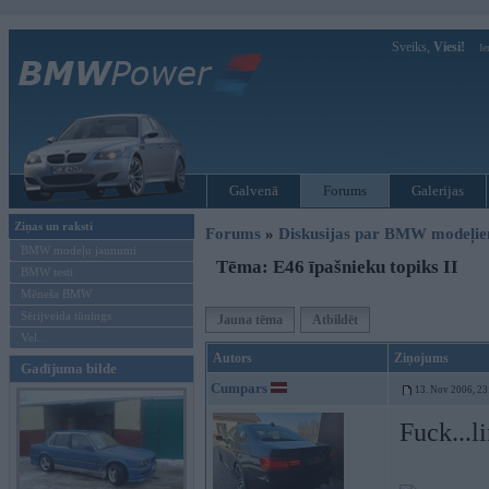
Sveiks,
Viesi!
Ie
Galvenā
Forums
Galerijas
Ziņas un raksti
Forums
»
Diskusijas par BMW modeļi
BMW modeļu jaunumi
Tēma: E46 īpašnieku topiks II
BMW testi
Mēneša BMW
Sērijveida tūnings
Jauna tēma
Atbildēt
Vel...
Autors
Ziņojums
Gadījuma bilde
Cumpars
13. Nov 2006, 23
Fuck...l