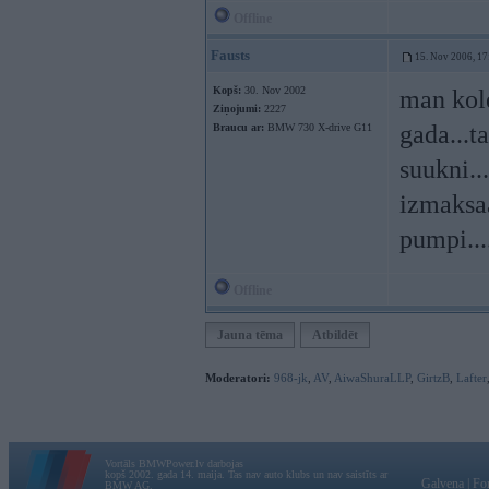
Offline
Fausts
15. Nov 2006, 17
Kopš:
30. Nov 2002
man kole
Ziņojumi:
2227
gada...
Braucu ar:
BMW 730 X-drive G11
suukni..
izmaksaa
pumpi...
Offline
Jauna tēma
Atbildēt
Moderatori:
968-jk
,
AV
,
AiwaShuraLLP
,
GirtzB
,
Lafter
Vortāls BMWPower.lv darbojas
kopš 2002. gada 14. maija. Tas nav auto klubs un nav saistīts ar
Galvena
|
Fo
BMW AG.