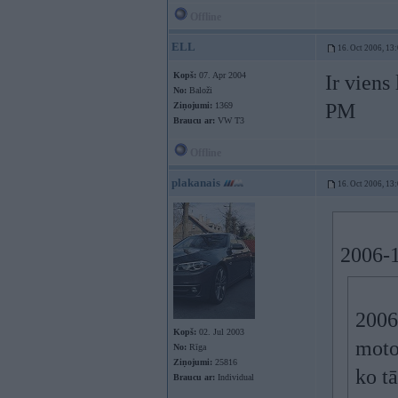
Offline
ELL
16. Oct 2006, 13
Kopš:
07. Apr 2004
Ir viens
No:
Baloži
PM
Ziņojumi:
1369
Braucu ar:
VW T3
Offline
plakanais
16. Oct 2006, 13
2006-1
2006-
Kopš:
02. Jul 2003
motor
No:
Rīga
Ziņojumi:
25816
ko tā
Braucu ar:
Individual