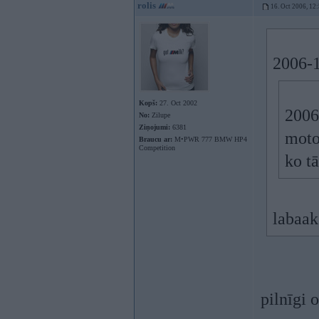
rolis
16. Oct 2006, 12
2006-1
Kopš:
27. Oct 2002
2006-
No:
Zilupe
Ziņojumi:
6381
motor
Braucu ar:
M•PWR 777 BMW HP4
Competition
ko tā
labaak
pilnīgi 