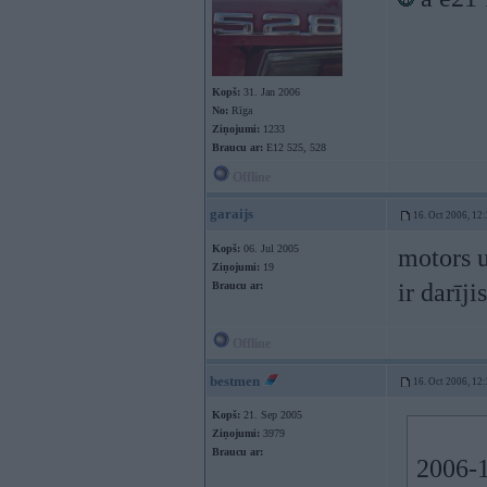
Kopš:
31. Jan 2006
No:
Rīga
Ziņojumi:
1233
Braucu ar:
E12 525, 528
Offline
garaijs
16. Oct 2006, 12
Kopš:
06. Jul 2005
motors u
Ziņojumi:
19
ir darīj
Braucu ar:
Offline
bestmen
16. Oct 2006, 12
Kopš:
21. Sep 2005
Ziņojumi:
3979
Braucu ar:
2006-1