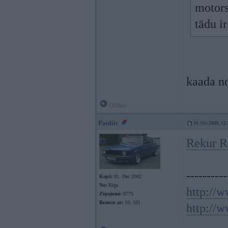
motors
tādu ir
kaada no
Offline
Pauliic
16. Oct 2006, 12
Rekur Ro
----------
Kopš:
01. Dec 2002
No:
Rīga
http://w
Ziņojumi:
8775
Braucu ar:
10, 101
http://w