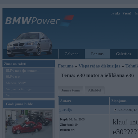
Sveiks,
Viesi!
Ie
Galvenā
Forums
Galerijas
Ziņas un raksti
Forums
»
Vispārējās diskusijas
»
Tehni
BMW modeļu jaunumi
Tēma: e30 motora ielikšana e36
BMW testi
Mēneša BMW
Sērijveida tūnings
Jauna tēma
Atbildēt
Vel...
Autors
Ziņojums
Gadījuma bilde
garaijs
16. Oct 2006, 12
Kopš:
06. Jul 2005
klau! in
Ziņojumi:
19
e30????
Braucu ar: