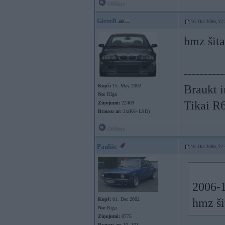
Offline
GirtzB
16. Oct 2006, 12
hmz šita
----------
Kopš:
15. May 2002
Braukt i
No:
Rīga
Tikai R
Ziņojumi:
22409
Braucu ar:
2x(R6+LSD)
Offline
Pauliic
16. Oct 2006, 12
2006-1
Kopš:
01. Dec 2002
hmz ši
No:
Rīga
Ziņojumi:
8775
Braucu ar:
10, 101