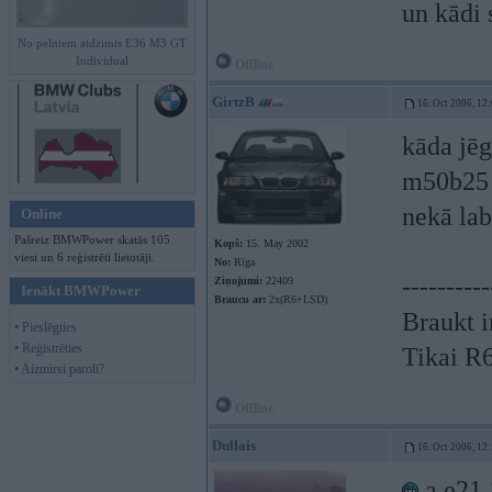
un kādi 
No pelniem atdzimis E36 M3 GT
Individual
Offline
GirtzB
16. Oct 2006, 12
kāda jē
m50b25 t
nekā la
Online
Pašreiz BMWPower skatās 105
Kopš:
15. May 2002
viesi un 6 reģistrēti lietotāji.
No:
Rīga
----------
Ziņojumi:
22409
Ienākt BMWPower
Braucu ar:
2x(R6+LSD)
Braukt i
• Pieslēgties
• Reģistrēties
Tikai R
• Aizmirsi paroli?
Offline
Dullais
16. Oct 2006, 12
a e21 1