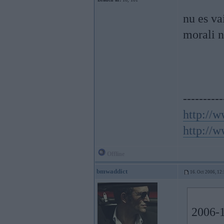
nu es va
morali 
----------
http://w
http://w
Offline
bmwaddict
16. Oct 2006, 12
2006-1