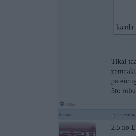
kaada 
Tikai ta
zemaaki
pateicii
5to robu
Offline
Dullais
16. Oct 2006, 14
2.5 no E3