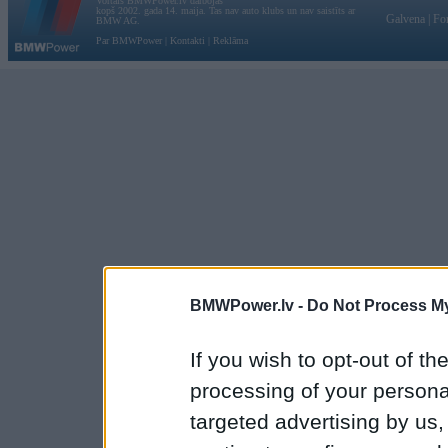
Vortāls BMWPower.lv darbojas
kopš 2002. gada 14. maija. Tas nav auto klubs un nav saistīts ar
Galvena
|
Fo
BMW AG.
Par BMWPower
|
Kontakti
|
Reklāma
BMWPower.lv -
Do Not Process My
If you wish to opt-out of the
processing of your personal
targeted advertising by us