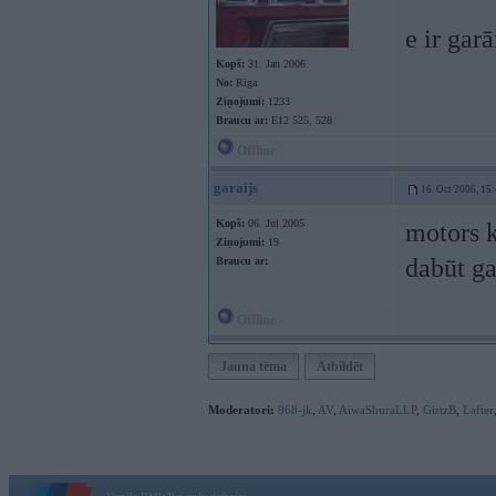
e ir gar
Kopš:
31. Jan 2006
No:
Rīga
Ziņojumi:
1233
Braucu ar:
E12 525, 528
Offline
garaijs
16. Oct 2006, 15
Kopš:
06. Jul 2005
motors k
Ziņojumi:
19
dabūt g
Braucu ar:
Offline
Jauna tēma
Atbildēt
Moderatori:
968-jk
,
AV
,
AiwaShuraLLP
,
GirtzB
,
Lafter