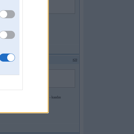
#29
rdeeju vienc powerists taa uzchiniija - kaadas