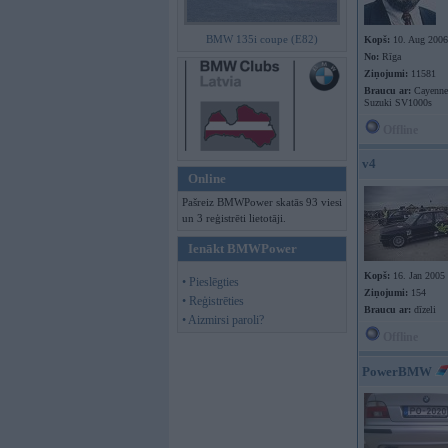
BMW 135i coupe (E82)
Kopš:
10. Aug 2006
No:
Rīga
Ziņojumi:
11581
Braucu ar:
Cayenne 
Suzuki SV1000s
Offline
v4
Online
Pašreiz BMWPower skatās 93 viesi
un 3 reģistrēti lietotāji.
Ienākt BMWPower
Kopš:
16. Jan 2005
• Pieslēgties
Ziņojumi:
154
• Reģistrēties
Braucu ar:
dīzeli
• Aizmirsi paroli?
Offline
PowerBMW