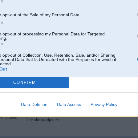
In
Varētu vēl būt nelielas problēmas ar imobilaizeru,ja 2.5 tāds ir!!
o opt-out of the Sale of my Personal Data.
In
nav orginaali - tikai pashlikc!
to opt-out of processing my Personal Data for Targeted
-----------------
ing.
S, B6 cabrio;
Juridiskie pakalpojumi
In
o opt-out of Collection, Use, Retention, Sale, and/or Sharing
ersonal Data that Is Unrelated with the Purposes for which it
10. Oct 2006, 00:43
lected.
Out
2006-10-10 00:39, gt99 rakstīja:
CONFIRM
cik sarežģīti ielikt 3.0 dīzeli no jaunajiem BMW
čakars gan jau liels...
tad uzreiz no m5 jaanjem! bet ja nopitni - no e-30 ir iespeeja ielikt e-36 - dzi
Data Deletion
Data Access
Privacy Policy
atsauxmes???
-----------------
S, B6 cabrio;
Juridiskie pakalpojumi