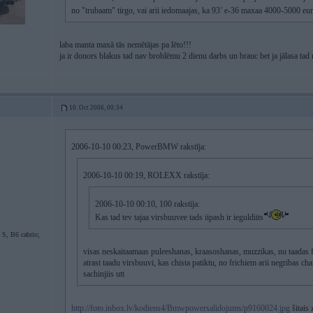
no "trubaam" tirgo, vai arii iedomaajas, ka 93’ e-36 maxaa 4000-5000 eu
laba manta maxā tās nemētājas pa lēto!!!
ja ir donors blakus tad nav broblēmu 2 dienu darbs un brauc bet ja jālasa tad n
10. Oct 2006, 00:34
2006-10-10 00:23, PowerBMW rakstīja:
2006-10-10 00:19, ROLEXX rakstīja:
2006-10-10 00:10, 100 rakstīja:
Kas tad tev tajaa virsbuuvee tads iipash ir ieguldiits
S, B6 cabrio;
visas neskaitaamaas puleeshanas, kraasoshanas, muzzikas, nu taadas fig
atrast taadu virsbuuvi, kas chista patiktu, no frichiem arii negribas ch
sachinjiis utt
http://foto.inbox.lv/kodiens4/Bmwpowersalidojums/p9160024.jpg
šitais 