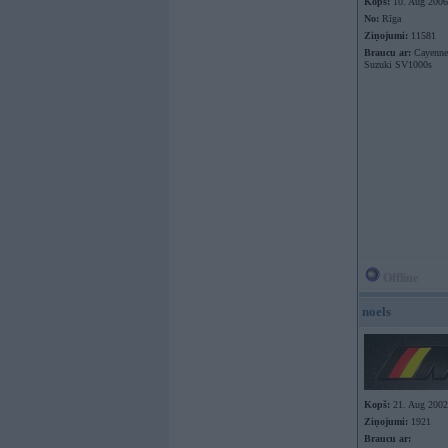
Kopš:
10. Aug 2006
No:
Rīga
Ziņojumi:
11581
Braucu ar:
Cayenne 
Suzuki SV1000s
Offline
noels
Kopš:
21. Aug 2002
Ziņojumi:
1921
Braucu ar: