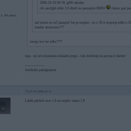
2006-10-10 00:39, gt99 rakstīja:
cik sarežģīti ielikt 3.0 dīzeli no jaunajiem BMW
čakars gan jau 
S, B6 cabrio;
tad uzreiz no m5 jaanjem! bet ja nopitni - no e-30 ir iespeeja ielikt e-3
kaadas atsauxmes???
murgs kur tur tolks????
njaa - tur arii nesaskatu nekaadu jeegu - vnk dzirdeeju ka pat taa ir dariits!
-----------------
Juridiskie pakalpojumi
10. Oct 2006, 01:15
Labāk pārdod savu 1.8 un nopērc manu 2.8