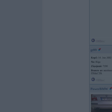
Offline
gt99
Kopš:
14. Jun 2002
No:
Rīga
Ziņojumi:
7200
Braucu ar:
autobusu
ITR&CTR
Offline
PowerBMW