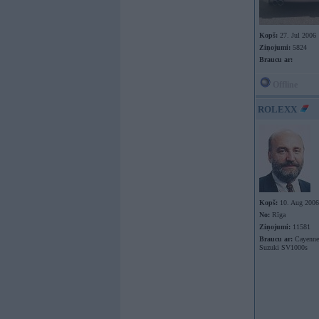
Kopš:
27. Jul 2006
Ziņojumi:
5824
Braucu ar:
Offline
ROLEXX
Kopš:
10. Aug 2006
No:
Rīga
Ziņojumi:
11581
Braucu ar:
Cayenne 
Suzuki SV1000s