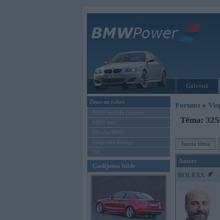
Galvenā
Ziņas un raksti
Forums
»
Vis
BMW modeļu jaunumi
Tēma: 325i
BMW testi
Mēneša BMW
Sērijveida tūnings
Jauna tēma
Vel...
Autors
Gadījuma bilde
ROLEXX