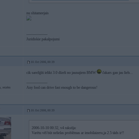
nu shitameejais
-----------------
Juridiskie pakalpojumi
10. Oct 2006, 00:39
cik sarežģīti ielikt 3.0 dīzeli no jaunajiem BMW
čakars gan jau liels...
-----------------
Any fool can drive fast enough to be dangerous!
, reizēm
10. Oct 2006, 00:39
2006-10-10 00:32, v4 rakstīja:
Varētu vēl būt nelielas problēmas ar imobilaizeru,ja 2.5 tāds ir!!