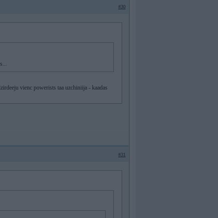
#30
s...
 dzirdeeju vienc powerists taa uzchiniija - kaadas
#31