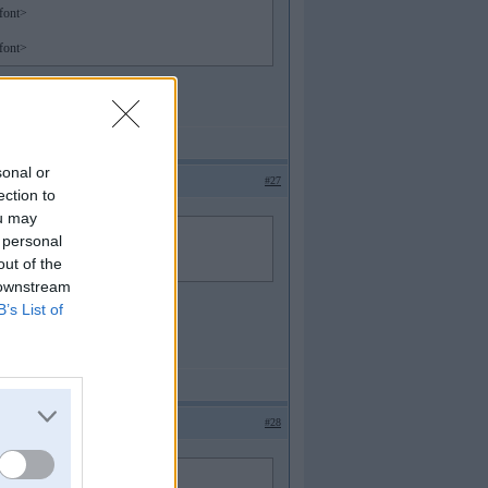
font>
font>
sonal or
#27
ection to
ou may
 personal
out of the
 downstream
B’s List of
#28