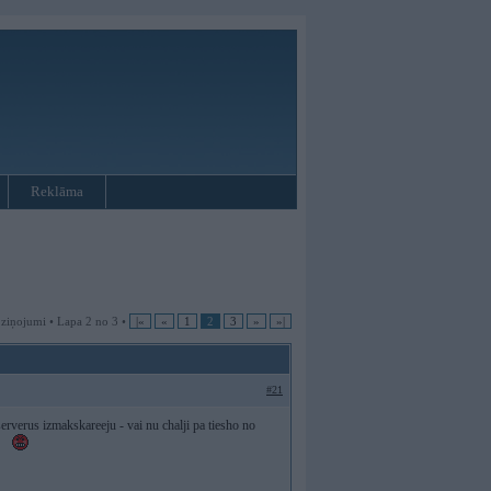
Reklāma
 ziņojumi • Lapa 2 no 3 •
|«
«
1
2
3
»
»|
#21
erverus izmakskareeju - vai nu chalji pa tiesho no