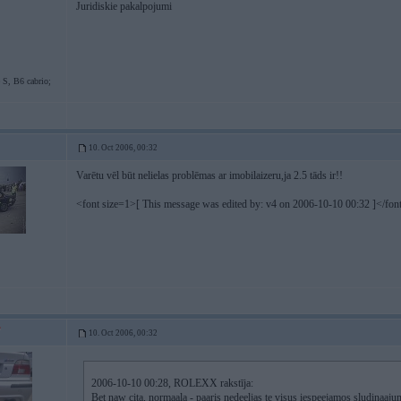
Juridiskie pakalpojumi
S, B6 cabrio;
10. Oct 2006, 00:32
Varētu vēl būt nelielas problēmas ar imobilaizeru,ja 2.5 tāds ir!!
<font size=1>[ This message was edited by: v4 on 2006-10-10 00:32 ]</fon
10. Oct 2006, 00:32
2006-10-10 00:28, ROLEXX rakstīja:
Bet naw cita, normaala - paaris nedeeljas te visus iespeejamos sludinaaju