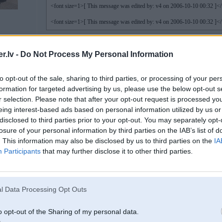
<font size=1>[ This message was edited by: v4 on 2006-10-10 00:32 ]</
<font size=1>[ This message was edited by: v4 on 2006-10-10 00:32 ]</
nava viņam tāda kompi!!!
.lv -
Do Not Process My Personal Information
to opt-out of the sale, sharing to third parties, or processing of your per
10. Oct 2006, 00:40
formation for targeted advertising by us, please use the below opt-out s
r selection. Please note that after your opt-out request is processed y
eing interest-based ads based on personal information utilized by us or
2006-10-10 00:39, gt99 rakstīja:
disclosed to third parties prior to your opt-out. You may separately opt-
cik sarežģīti ielikt 3.0 dīzeli no jaunajiem BMW
čakars gan jau liels...
losure of your personal information by third parties on the IAB’s list of
. This information may also be disclosed by us to third parties on the
IA
Tā jau būtu misija
Participants
that may further disclose it to other third parties.
l Data Processing Opt Outs
10. Oct 2006, 00:41
o opt-out of the Sharing of my personal data.
2006-10-10 00:32, v4 rakstīja: