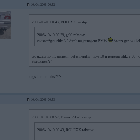
10. Oct 2006, 00:52
2006-10-10 00:43, ROLEXX rakstīja:
2006-10-10 00:39, gt99 rakstīja:
cik sarežģīti ielikt 3.0 dīzeli no jaunajiem BMW
čakars gan jau liel
tad uzreiz no m5 jaanjem! bet ja nopitni - no e-30 ir iespeeja ielikt e-36 -
atsauxmes???
murgs kur tur tolks????
10. Oct 2006, 00:53
2006-10-10 00:52, PowerBMW rakstīja:
2006-10-10 00:43, ROLEXX rakstīja: