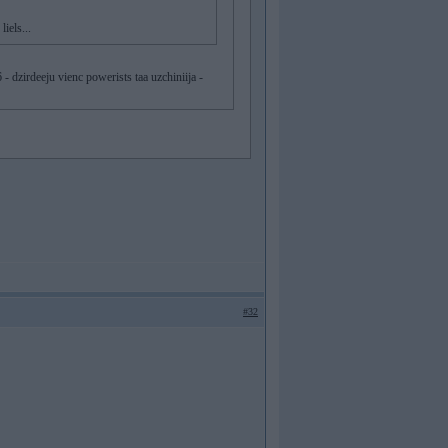
liels...
6 - dzirdeeju vienc powerists taa uzchiniija -
#32