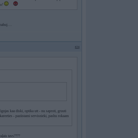
ro!
ahuj.....
#24
njas kaa diski, optika utt - nu saproti, gruuti
akareeties - paziistami servisnieki, pashu rokaam
zaļais tavs????