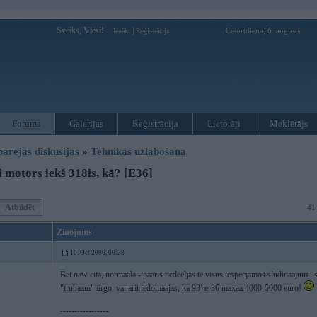
Sveiks,
Viesi!
|
Ceturtdiena, 6. augusts
Ienākt
Reģistrācija
Forums
Galerijas
Reģistrācija
Lietotāji
Meklētājs
pārējās diskusijas
»
Tehnikas uzlabošana
 motors iekš 318is, kā? [E36]
Atbildēt
41
Ziņojums
10. Oct 2006, 00:28
Bet naw cita, normaala - paaris nedeeljas te visus iespeejamos sludinaajumu s
"trubaam" tirgo, vai arii iedomaajas, ka 93’ e-36 maxaa 4000-5000 euro!
-----------------