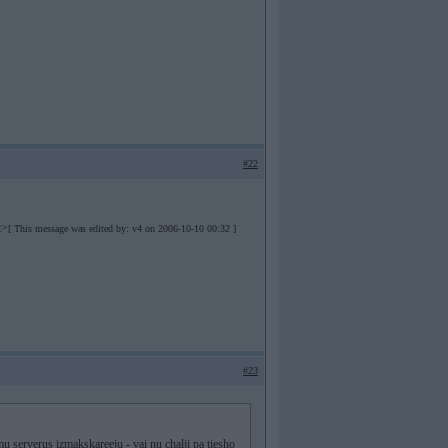
#22
t>
[ This message was edited by: v4 on 2006-10-10 00:32 ]
#23
mu serverus izmakskareeju - vai nu chalji pa tiesho