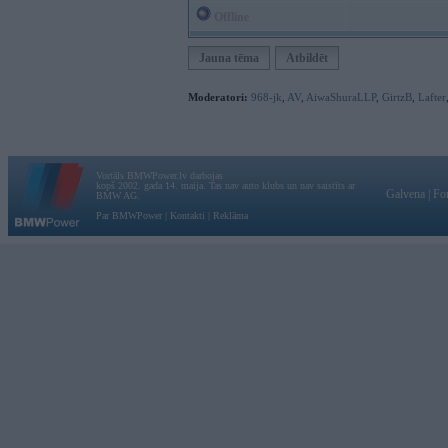
Offline
Jauna tēma
Atbildēt
Moderatori:
968-jk
,
AV
,
AiwaShuraLLP
,
GirtzB
,
Lafter
Vortāls BMWPower.lv darbojas
kopš 2002. gada 14. maija. Tas nav auto klubs un nav saistīts ar
Galvena
|
Fo
BMW AG.
Par BMWPower
|
Kontakti
|
Reklāma