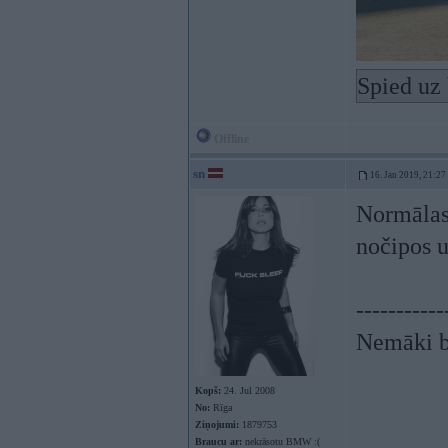
Spied uz 
Offline
sn
16. Jan 2019, 21:27
Normālas 
nočipos u
-----------
Nemāki br
Kopš:
24. Jul 2008
No:
Rīga
Ziņojumi:
1879753
Braucu ar:
nekrāsotu BMW :(