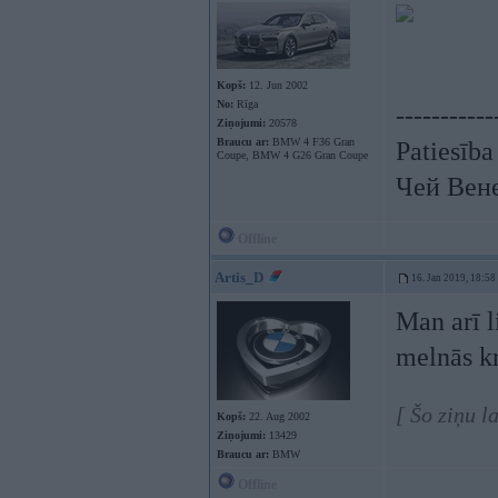
Kopš:
12. Jun 2002
No:
Rīga
-----------
Ziņojumi:
20578
Braucu ar:
BMW 4 F36 Gran
Patiesība
Coupe, BMW 4 G26 Gran Coupe
Чей Вен
Offline
Artis_D
16. Jan 2019, 18:58
Man arī l
melnās kr
[ Šo ziņu l
Kopš:
22. Aug 2002
Ziņojumi:
13429
Braucu ar:
BMW
Offline