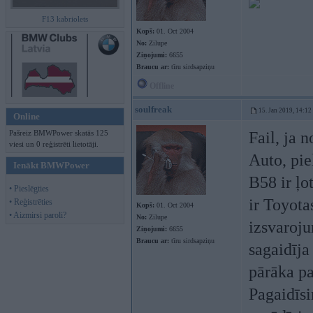
F13 kabriolets
Kopš:
01. Oct 2004
No:
Zilupe
Ziņojumi:
6655
Braucu ar:
tīru sirdsapziņu
Offline
soulfreak
15. Jan 2019, 14:12
Online
Pašreiz BMWPower skatās 125
Fail, ja 
viesi un 0 reģistrēti lietotāji.
Auto, pieļ
Ienākt BMWPower
B58 ir ļo
• Pieslēgties
ir Toyota
• Reģistrēties
Kopš:
01. Oct 2004
• Aizmirsi paroli?
No:
Zilupe
izsvaroju
Ziņojumi:
6655
Braucu ar:
tīru sirdsapziņu
sagaidīja
pārāka pa
Pagaidīsi