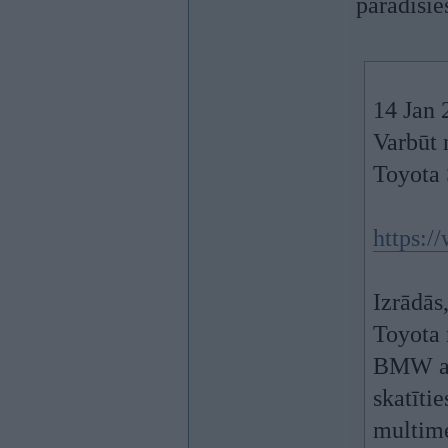
parādīsie
14 Jan 
Varbūt 
Toyota
https:
Izrādās
Toyota 
BMW ar 
skatīti
multime