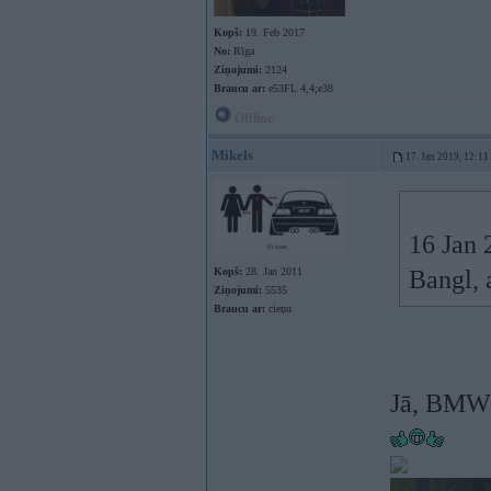
Kopš:
19. Feb 2017
No:
Rīga
Ziņojumi:
2124
Braucu ar:
e53FL 4,4;e38
Offline
Mikels
17. Jan 2019, 12:11
16 Jan 
Kopš:
28. Jan 2011
Bangl, 
Ziņojumi:
5535
Braucu ar:
cieņu
Jā, BMW i