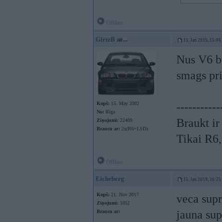
Offline
GirtzB
15. Jan 2019, 15:06
Nus V6 bū
smags pr
Kopš:
15. May 2002
-----------
No:
Rīga
Braukt ir
Ziņojumi:
22409
Braucu ar:
2x(R6+LSD)
Tikai R6
Offline
Eicheberg
15. Jan 2019, 16:25
Kopš:
21. Nov 2017
veca supr
Ziņojumi:
1052
jauna sup
Braucu ar: