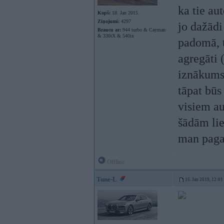
ka tie au
Kopš:
18. Jan 2015
Ziņojumi:
4297
jo dažādi
Braucu ar:
944 turbo & Cayman
& 330iX & 540ix
padomā, t
agregāti (
iznākums 
tāpat būs
visiem au
šādām lie
man pagai
Offline
Tune-L
16. Jan 2019, 12:01