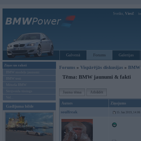
Sveiks,
Viesi!
Ie
Galvenā
Forums
Galerijas
Ziņas un raksti
Forums
»
Vispārējās diskusijas
»
BMW j
BMW modeļu jaunumi
Tēma: BMW jaunumi & fakti
BMW testi
Mēneša BMW
Sērijveida tūnings
Jauna tēma
Atbildēt
Vel...
Autors
Ziņojums
Gadījuma bilde
soulfreak
15. Jan 2019, 14:06