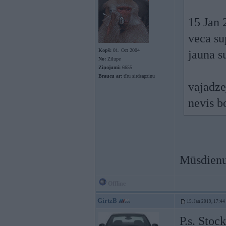
15 Jan 
veca su
Kopš:
01. Oct 2004
jauna s
No:
Zilupe
Ziņojumi:
6655
Braucu ar:
tīru sirdsapziņu
vajadze
nevis b
Mūsdienu 
Offline
GirtzB
15. Jan 2019, 17:44
P.s. Stoc