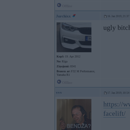
Offline
Jurchixx
16. Jan 2019, 21:37
ugly bit
Kopš:
19. Apr 2012
No:
Rīga
Ziņojumi:
8341
Braucu ar:
F32 M Performance,
Yamaha R1
Offline
vvv
17. Jan 2019, 10:54
https://
facelift/