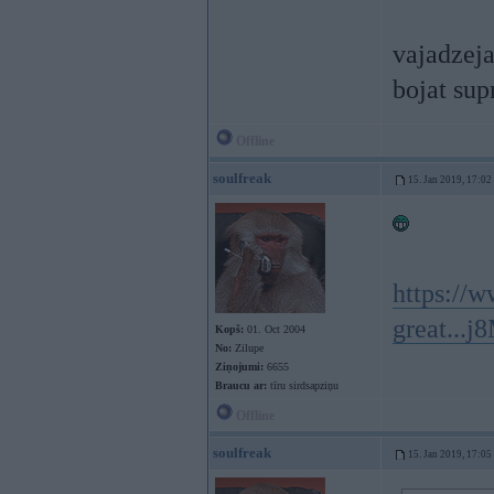
vajadzeja
bojat sup
Offline
soulfreak
15. Jan 2019, 17:02
https://
great...
Kopš:
01. Oct 2004
No:
Zilupe
Ziņojumi:
6655
Braucu ar:
tīru sirdsapziņu
Offline
soulfreak
15. Jan 2019, 17:05