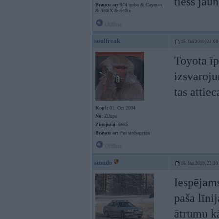
tiess jau
Braucu ar:
944 turbo & Cayman
& 330iX & 540ix
Offline
soulfreak
15. Jan 2019, 22:08
Toyota īp
izsvaroju
tas attie
Kopš:
01. Oct 2004
No:
Zilupe
Ziņojumi:
6655
Braucu ar:
tīru sirdsapziņu
Offline
smudo
15. Jan 2019, 23:30
Iespējams
paša līni
ātrumu kā