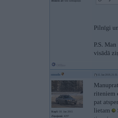
Braucu ar:
tīru sirdsapziņu
Pilnīgi un
P.S. Man 
visādā zi
Offline
smudo
15. Jan 2019, 21:35
Manuprat
riteniem
pat atspe
lietam
Kopš:
18. Jan 2015
Ziņojumi:
4297