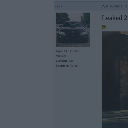
rr94
16. Jan 2019, 21:13
Leaked 2
Kopš:
14. Dec 2013
No:
Rīga
Ziņojumi:
629
Braucu ar:
7k rpm