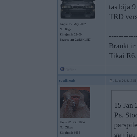
tas bija 
TRD vers
Kopš:
15. May 2002
No:
Rīga
-----------
Ziņojumi:
22409
Braucu ar:
2x(R6+LSD)
Braukt ir
Tikai R6
Offline
soulfreak
15. Jan 2019, 17:53
15 Jan 
P.s. St
Kopš:
01. Oct 2004
pārspīl
No:
Zilupe
gan jau
Ziņojumi:
6655