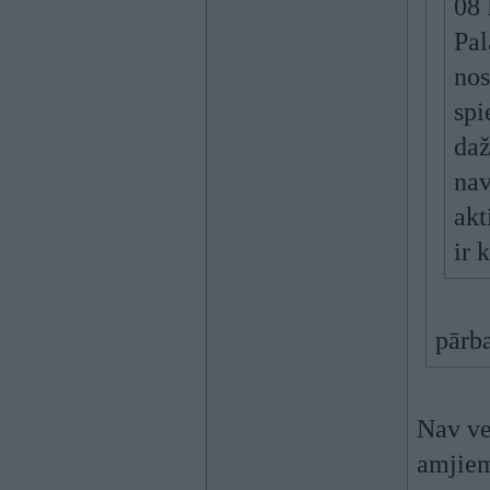
08 
Pal
nos
spi
daž
nav
akt
ir 
pārba
Nav ve
amjiem