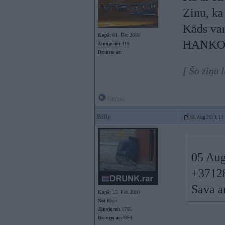
Zinu, ka
Kāds var
Kopš:
01. Dec 2016
HANKO
Ziņojumi:
415
Braucu ar:
[ Šo ziņu 
Offline
Billy
18. Aug 2020, 13
05 Aug
+37128
Sava a
Kopš:
15. Feb 2010
No:
Rīga
Ziņojumi:
1705
Braucu ar:
DS4