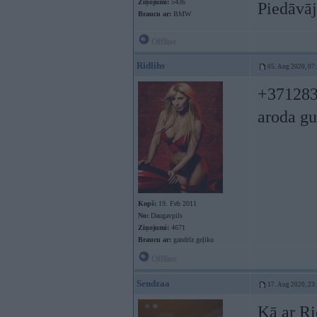
Ziņojumi:
5436
Piedāvāju
Braucu ar:
BMW
Offline
Ridlihs
05. Aug 2020, 07
+3712835
aroda gu
Kopš:
19. Feb 2011
No:
Daugavpils
Ziņojumi:
4671
Braucu ar:
gandrīz geļiku
Offline
Sendzaa
17. Aug 2020, 23
Kā ar R