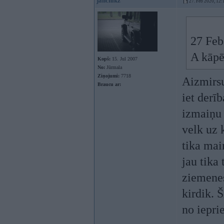
janchikz
27. Feb 2020, 12:
27 Feb
A kāpē
Kopš:
15. Jul 2007
No:
Jūrmala
Ziņojumi:
7718
Aizmirsu
Braucu ar:
iet derī
izmaiņu 
velk uz 
tika mai
jau tika 
ziemenes
kirdik. 
no ieprie