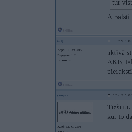
tur vis
Atbalsti
Offline
zaqs
10. Dec 2019, 08:
Kopš:
31. Oct 2015
aktīvā s
Ziņojumi:
102
AKB, tāl
Braucu ar:
pierakst
Offline
yanjux
10. Dec 2019, 08:
Tieši tā.
kur to da
Kopš:
02. Jul 2005
No:
Rīga