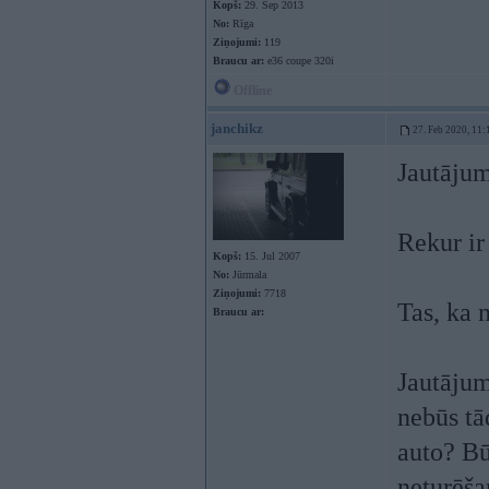
Kopš:
29. Sep 2013
No:
Rīga
Ziņojumi:
119
Braucu ar:
e36 coupe 320i
Offline
janchikz
27. Feb 2020, 11:
Jautājum
Rekur ir
Kopš:
15. Jul 2007
No:
Jūrmala
Ziņojumi:
7718
Tas, ka 
Braucu ar:
Jautājum
nebūs tā
auto? Bū
neturēša