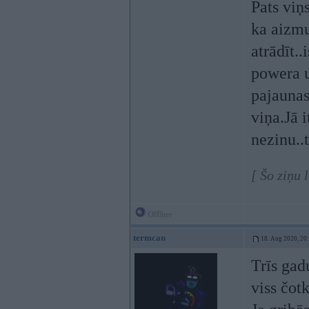
Pats viņ
ka aizm
atrādīt.
powera u
pajaunas
viņa.Jā 
nezinu..
[ Šo ziņu 
Offline
termcan
18. Aug 2020, 20
Trīs gad
viss čot