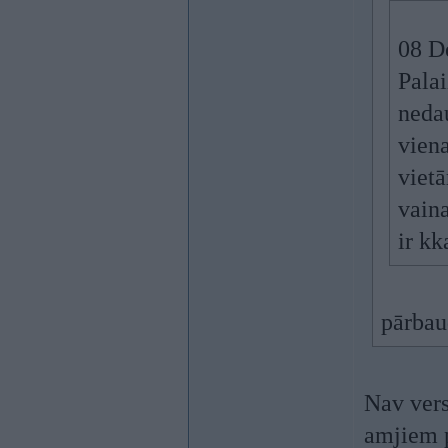
08 D
Palai
nedau
viena
vietā
vaina
ir kk
pārbau
Nav vers
amjiem p