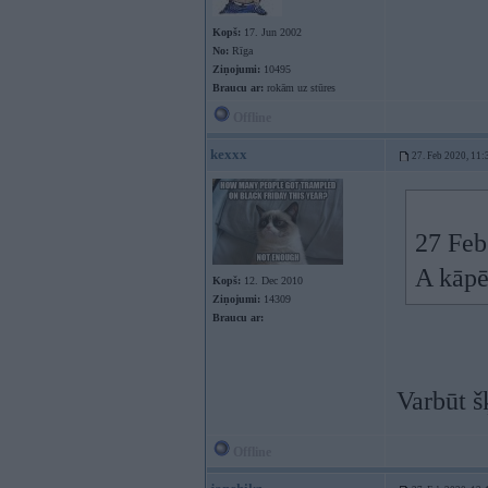
Kopš:
17. Jun 2002
No:
Rīga
Ziņojumi:
10495
Braucu ar:
rokām uz stūres
Offline
kexxx
27. Feb 2020, 11:
27 Feb
A kāpē
Kopš:
12. Dec 2010
Ziņojumi:
14309
Braucu ar:
Varbūt š
Offline