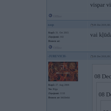
vispar vi
Offline
zaqs
09. Dec 2019, 08:
Kopš:
31. Oct 2015
vai kļūda
Ziņojumi:
102
Braucu ar:
Offline
-JUREVICH-
09. Dec 2019, 09:
08 Dec
Kopš:
27. Aug 2004
No:
Rīga
08 D
Ziņojumi:
1110
Braucu ar:
Iekšdedzi