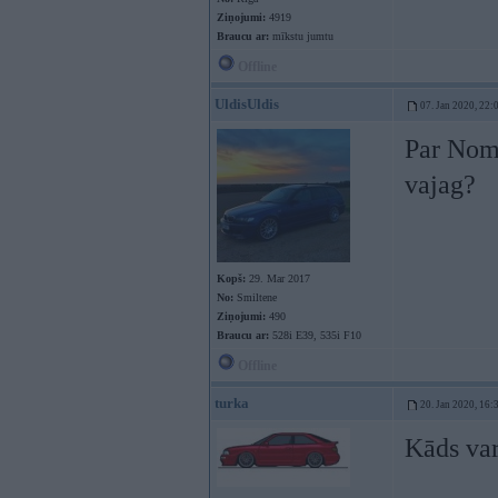
Ziņojumi:
4919
Braucu ar:
mīkstu jumtu
Offline
UldisUldis
07. Jan 2020, 22:
Par Nome
vajag?
Kopš:
29. Mar 2017
No:
Smiltene
Ziņojumi:
490
Braucu ar:
528i E39, 535i F10
Offline
turka
20. Jan 2020, 16:
Kāds var 