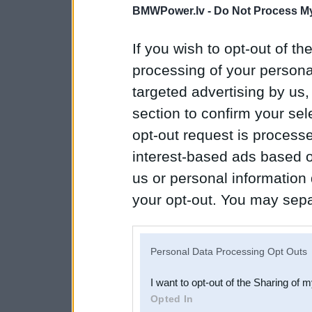
BMWPower.lv -
Do Not Process My
If you wish to opt-out of the
processing of your personal
targeted advertising by us
section to confirm your sel
opt-out request is proces
interest-based ads based o
us or personal information d
your opt-out. You may separ
disclosure of your personal
IAB’s list of downstream pa
Personal Data Processing Opt Outs
also be disclosed by us to 
I want to opt-out of the Sharing of 
Downstream Participants
th
Opted In
third parties.