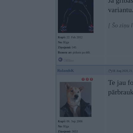
Ja gribā
variantu
[ Šo ziņu 
Kopš:
22. Feb 2012
No:
Rīga
Ziņojumi:
545
Braucu ar:
pirkstu pa dēli.
Offline
RolandsK
18. Aug 2020, 21
Te jau f
pārbrauk
Kopš:
06. Sep 2006
No:
Rīga
Ziņojumi:
3653