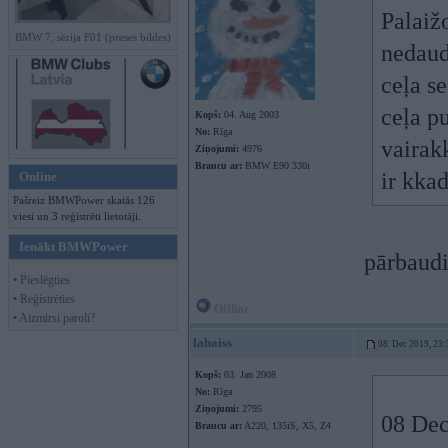
Palaižo
BMW 7. sērija F01 (preses bildes)
nedaud
ceļa s
ceļa pu
Kopš:
04. Aug 2003
No:
Rīga
vairakk
Ziņojumi:
4976
Braucu ar:
BMW E90 330i
ir kkad
Online
Pašreiz BMWPower skatās 126
viesi un 3 reģistrēti lietotāji.
Ienākt BMWPower
pārbaudi
• Pieslēgties
• Reģistrēties
Offline
• Aizmirsi paroli?
labaiss
08. Dec 2019, 23:
Kopš:
03. Jan 2008
No:
Rīga
Ziņojumi:
2795
08 Dec
Braucu ar:
A220, 135iS, X5, Z4