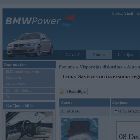
Sveiks,
Viesi!
Ie
Galvenā
Forums
Galerijas
Ziņas un raksti
Forums
»
Vispārējās diskusijas
»
Auto s
BMW modeļu jaunumi
Tēma: Savirzes un izvērsuma reg
BMW testi
Mēneša BMW
Sērijveida tūnings
Tēma slēgta
Vel...
Autors
Ziņojums
Gadījuma bilde
HiJaCKeR
08. Dec 2019, 23:
08 Dec