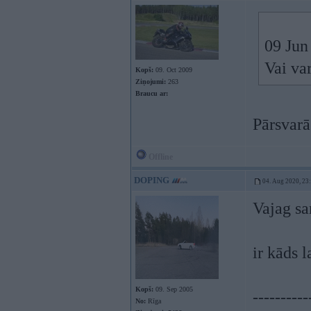
09 Jun
Vai var
Kopš:
09. Oct 2009
Ziņojumi:
263
Braucu ar:
Pārsvarā
Offline
DOPING
04. Aug 2020, 23
Vajag sa
ir kāds 
Kopš:
09. Sep 2005
----------
No:
Rīga