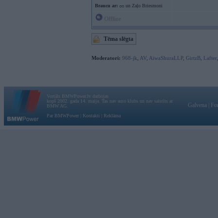
Braucu ar:
ᴑᴑ un Zaļo Briesmoni
Offline
Tēma slēgta
Moderatori:
968-jk
,
AV
,
AiwaShuraLLP
,
GirtzB
,
Lafter
Vortāls BMWPower.lv darbojas
kopš 2002. gada 14. maija. Tas nav auto klubs un nav saistīts ar
Galvena
|
Fo
BMW AG.
Par BMWPower
|
Kontakti
|
Reklāma