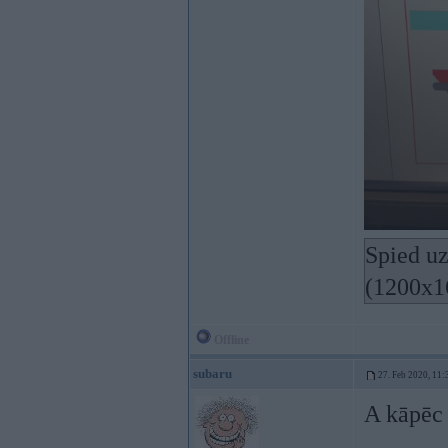
Spied uz
(1200x1
Offline
subaru
27. Feb 2020, 11:
A kāpēc 