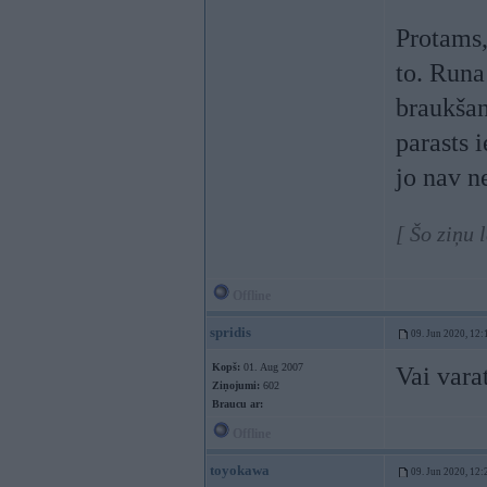
Protams, 
to. Runa
braukšan
parasts 
jo nav ne
[ Šo ziņu 
Offline
spridis
09. Jun 2020, 12:
Kopš:
01. Aug 2007
Vai vara
Ziņojumi:
602
Braucu ar:
Offline
toyokawa
09. Jun 2020, 12: