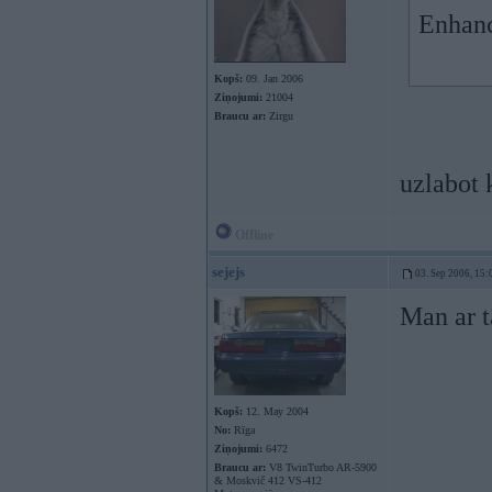
Enhan
Kopš:
09. Jan 2006
Ziņojumi:
21004
Braucu ar:
Zirgu
uzlabot 
Offline
sejejs
03. Sep 2006, 15:
Man ar t
Kopš:
12. May 2004
No:
Rīga
Ziņojumi:
6472
Braucu ar:
V8 TwinTurbo AR-5900
& Moskvič 412 VS-412