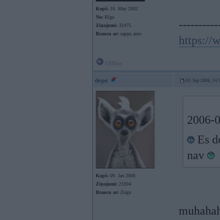
Kopš:
16. May 2002
No:
Rīga
----------
Ziņojumi:
32475
Braucu ar:
sapņu auto
https:/
Offline
depo
03. Sep 2006, 14:
2006-0
Es do
nav
Kopš:
09. Jan 2006
Ziņojumi:
21004
Braucu ar:
Zirgu
muhaha