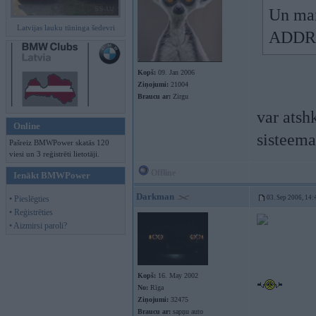
Un man
Latvijas lauku tūninga šedevri
ADDR
Kopš:
09. Jan 2006
Ziņojumi:
21004
Braucu ar:
Zirgu
var atshk
Online
sisteema
Pašreiz BMWPower skatās 120
viesi un 3 reģistrēti lietotāji.
Offline
Ienākt BMWPower
Darkman
• Pieslēgties
03. Sep 2006, 14:
• Reģistrēties
• Aizmirsi paroli?
Kopš:
16. May 2002
No:
Rīga
Ziņojumi:
32475
Braucu ar:
sapņu auto