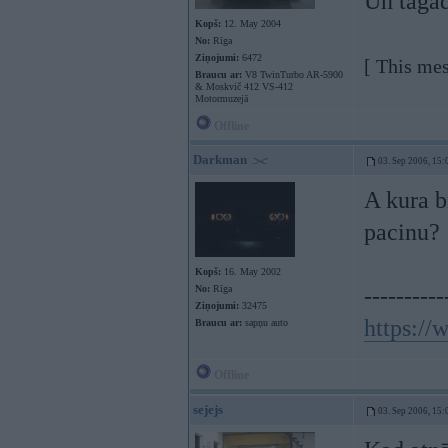
Un tagad
Kopš:
12. May 2004
No:
Rīga
Ziņojumi:
6472
[ This mes
Braucu ar:
V8 TwinTurbo AR-5900
& Moskvič 412 VS-412
Motormuzejā
Offline
Darkman
03. Sep 2006, 15:
A kura b
pacinu?
Kopš:
16. May 2002
No:
Rīga
----------
Ziņojumi:
32475
https:/
Braucu ar:
sapņu auto
Offline
sejejs
03. Sep 2006, 15: