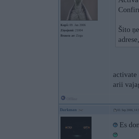
Confir
Kopš:
09. Jan 2006
Šito ņ
Ziņojumi:
21004
Braucu ar:
Zirgu
adrese
activate
arii vaja
Offline
Darkman
03. Sep 2006, 14:
Es dom