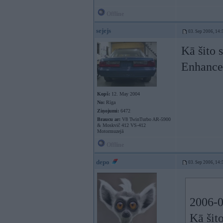
Offline
sejejs
03. Sep 2006, 14:
Kā šito 
Enhance
Kopš:
12. May 2004
No:
Rīga
Ziņojumi:
6472
Braucu ar:
V8 TwinTurbo AR-5900
& Moskvič 412 VS-412
Motormuzejā
Offline
depo
03. Sep 2006, 14:
2006-09
Kā šito