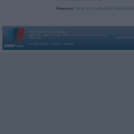
Moderatori:
968-jk
,
AV
,
AiwaShuraLLP
,
DoubleD
,
Gir
Vortāls BMWPower.lv darbojas
kopš 2002. gada 14. maija. Tas nav auto klubs un nav saistīts ar
Galvena
|
Fo
BMW AG.
Par BMWPower
|
Kontakti
|
Reklāma