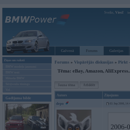
Sveiks,
Viesi!
Ie
Galvenā
Forums
Galerijas
Ziņas un raksti
Forums
»
Vispārējās diskusijas
»
Pirkt 
BMW modeļu jaunumi
Tēma: eBay, Amazon, AliExpress..
BMW testi
Mēneša BMW
Sērijveida tūnings
Jauna tēma
Atbildēt
Vel...
Autors
Ziņojums
Gadījuma bilde
depo
03. Sep 2006, 14:
2006-09