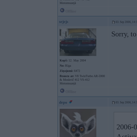
Motormuzejā
Offline
sejejs
03. Sep 2006, 14:
Sorry, t
Kopš:
12. May 2004
No:
Rīga
Ziņojumi:
6472
Braucu ar:
V8 TwinTurbo AR-5900
& Moskvič 412 VS-412
Motormuzejā
Offline
depo
03. Sep 2006, 14:
2006-09
Activa