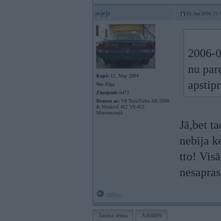
sejejs
03. Sep 2006, 15:
2006-0
nu par
Kopš:
12. May 2004
apstipr
No:
Rīga
Ziņojumi:
6472
Braucu ar:
V8 TwinTurbo AR-5900
& Moskvič 412 VS-412
Motormuzejā
Jā,bet ta
nebija k
tto! Vis
nesapras
Offline
Jauna tēma
Atbildēt