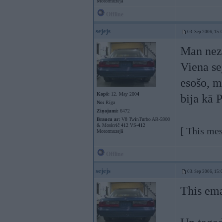
Motormuzejā
Offline
sejejs
03. Sep 2006, 15:
Man nezk
Viena sej
esošo, m
Kopš:
12. May 2004
bija kā 
No:
Rīga
Ziņojumi:
6472
Braucu ar:
V8 TwinTurbo AR-5900
& Moskvič 412 VS-412
[ This mes
Motormuzejā
Offline
sejejs
03. Sep 2006, 15:
This ema