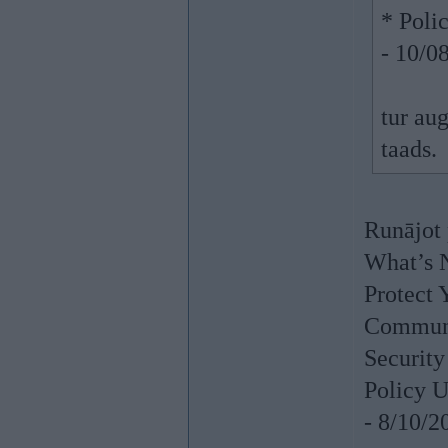
* Poli
- 10/0
tur a
taads.
Runājot 
What’s 
Protect 
Commun
Security
Policy U
- 8/10/2