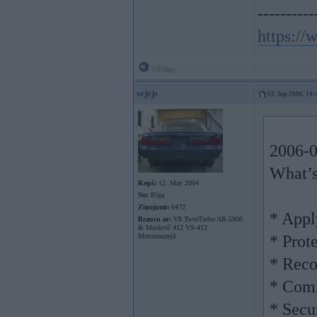
----------
https:/
Offline
sejejs
03. Sep 2006, 14:
2006-0
What’
Kopš:
12. May 2004
No:
Rīga
Ziņojumi:
6472
* Appl
Braucu ar:
V8 TwinTurbo AR-5900
& Moskvič 412 VS-412
Motormuzejā
* Prot
* Reco
* Com
* Secu