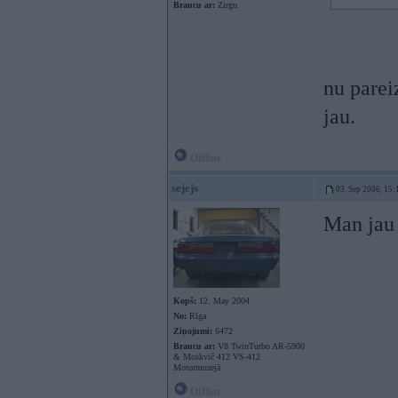
Braucu ar:
Zirgu
nu pare
jau.
Offline
sejejs
03. Sep 2006, 15:
Man jau 
Kopš:
12. May 2004
No:
Rīga
Ziņojumi:
6472
Braucu ar:
V8 TwinTurbo AR-5900
& Moskvič 412 VS-412
Motormuzejā
Offline