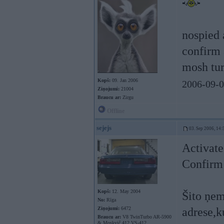
nospied 
confirm 
mosh tur
Kopš:
09. Jan 2006
2006-09-0
Ziņojumi:
21004
Braucu ar:
Zirgu
Offline
sejejs
03. Sep 2006, 14:
Activat
Confirm
Kopš:
12. May 2004
Šito ņem
No:
Rīga
Ziņojumi:
6472
adrese,k
Braucu ar:
V8 TwinTurbo AR-5900
& Moskvič 412 VS-412