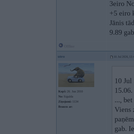
3eiro No
+5 eiro 
Jānis tā
9.89 gab
Offline
uteo
10. Jul 2026, 13:
10 Jul
15.06.
Kopš:
26. Jun 2010
No:
Sigulda
..., be
Ziņojumi:
1134
Braucu ar:
Viens 
paņēmi
gab. I