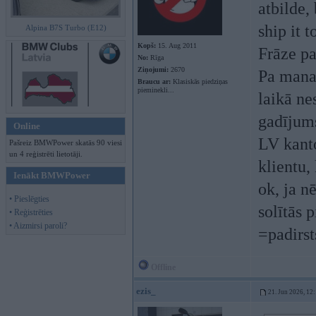
atbilde,
ship it 
Alpina B7S Turbo (E12)
Kopš:
15. Aug 2011
Frāze pa
No:
Rīga
Ziņojumi:
2670
Pa manam
Braucu ar:
Klasiskās piedziņas
pieminekli...
laikā nes
gadījums
Online
LV kanto
Pašreiz BMWPower skatās 90 viesi
un 4 reģistrēti lietotāji.
klientu,
Ienākt BMWPower
ok, ja n
• Pieslēgties
solītās 
• Reģistrēties
• Aizmirsi paroli?
=padirsts
Offline
ezis_
21. Jun 2026, 12