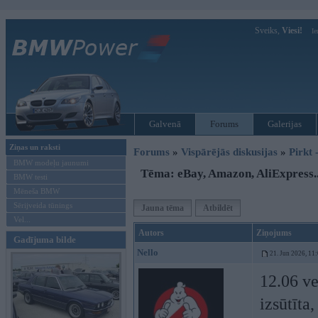
Sveiks,
Viesi!
Ie
Galvenā
Forums
Galerijas
Ziņas un raksti
Forums
»
Vispārējās diskusijas
»
Pirkt 
BMW modeļu jaunumi
Tēma: eBay, Amazon, AliExpress..
BMW testi
Mēneša BMW
Sērijveida tūnings
Jauna tēma
Atbildēt
Vel...
Autors
Ziņojums
Gadījuma bilde
Nello
21. Jun 2026, 11
12.06 ve
izsūtīta