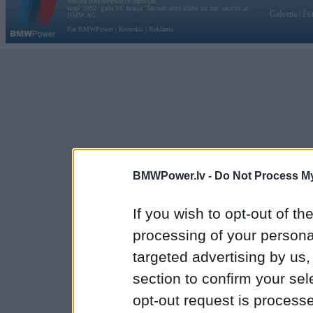
Vortāls BMWPower.lv darbojas
kopš 2002. gada 14. maija. Tas nav auto klubs un nav saistīts ar
Galvena
|
Fo
BMW AG.
Par BMWPower
|
Kontakti
|
Reklāma
BMWPower.lv -
Do Not Process My
If you wish to opt-out of the
processing of your personal
targeted advertising by us
section to confirm your sel
opt-out request is proces