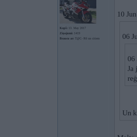
10 Jun
Kopš:
13. May 2017
Ziņojumi:
1419
06 J
Braucu ar:
T@C- R6 un citiem
06
Ja 
reģ
Un k