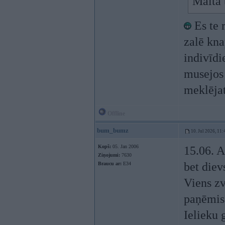
Malta 
Es te r
zalē kna
indivīdi
musejos
meklējat
Offline
bum_bumz
10. Jul 2026, 11:
Kopš:
05. Jan 2006
15.06. A
Ziņojumi:
7630
bet diev
Braucu ar:
E34
Viens zv
paņēmis,
Ielieku 