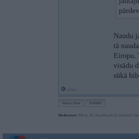
jautāj
pārdev
Naudu ja
tā nauda
Eiropu. 
visādu d
sūkā bi
Offline
Jauna tēma
Atbildēt
Moderatori:
968-jk
,
AV
,
AiwaShuraLLP
,
DoubleD
,
Gir