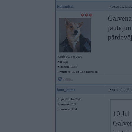
RolandsK
10. Jul 2026, 20:
Galvena
jautājum
pārdevēj
Kopš:
06. Sep 2006
No:
Rīga
Ziņojumi:
3653
Braucu ar:
ᴑᴑ un Zaļo Briesmoni
Offline
bum_bumz
10. Jul 2026, 22:
Kopš:
05. Jan 2006
Ziņojumi:
7630
Braucu ar:
E34
10 Jul
Galven