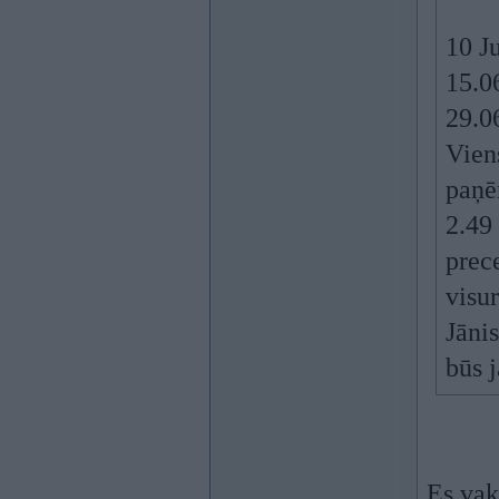
10 J
15.0
29.06
Vien
paņē
2.49
prec
visu
Jāni
būs j
Es vak