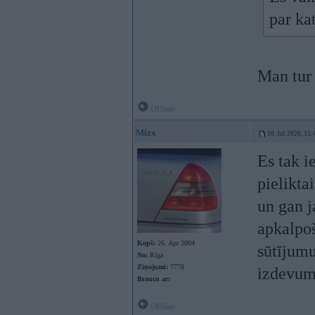
par ka
Man tur 
Offline
Mizx
10. Jul 2026, 15:
Es tak i
pielikta
un gan j
apkalpoš
Kopš:
26. Apr 2004
sūtījumu
No:
Rīga
Ziņojumi:
7778
izdevumu
Braucu ar:
Offline