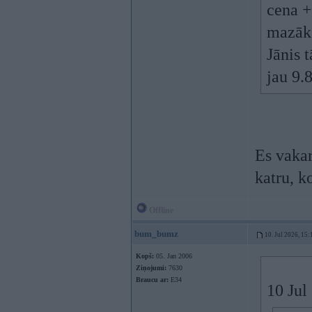
cena +
mazāk 
Jānis 
jau 9.
Es vakar
katru, k
Offline
bum_bumz
10. Jul 2026, 15:
Kopš:
05. Jan 2006
Ziņojumi:
7630
Braucu ar:
E34
10 Jul