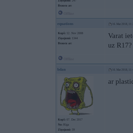
Ziņojumi:
247
Braucu ar:
Offline
equations
16. Mar 2018, 11:
Kopš:
12. Nov 2008
Varat iet
Ziņojumi:
1344
uz R17?
Braucu ar:
Offline
bdan
16. Mar 2018, 11:
ar plast
Kopš:
07. Dec 2017
No:
Rīga
Ziņojumi:
39