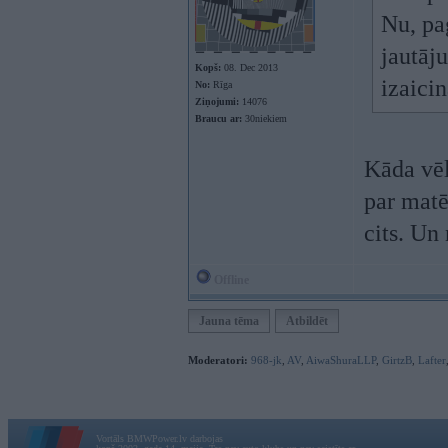
Nu, pag
jautāj
Kopš:
08. Dec 2013
izaici
No:
Rīga
Ziņojumi:
14076
Braucu ar:
30niekiem
Kāda vē
par matē
cits. Un
Offline
Jauna tēma
Atbildēt
Moderatori:
968-jk
,
AV
,
AiwaShuraLLP
,
GirtzB
,
Lafter
Vortāls BMWPower.lv darbojas