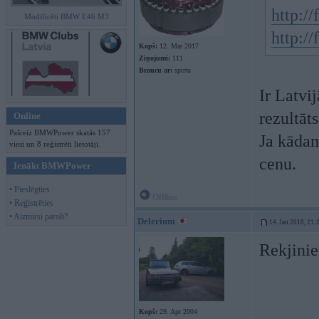
http:/
Modificēti BMW E46 M3
http:/
Kopš:
12. Mar 2017
Ziņojumi:
111
Braucu ar:
spirtu
Ir Latvij
rezultāt
Online
Pašreiz BMWPower skatās 157
Ja kādam
viesi un 8 reģistrēti lietotāji.
cenu.
Ienākt BMWPower
• Pieslēgties
Offline
• Reģistrēties
• Aizmirsi paroli?
Delerium
14. Jan 2018, 21:
Rekjinie
Kopš:
29. Apr 2004