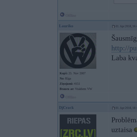
Offline
Lauriko
01. Apr 2018, 16:
Šausmīgi
http://p
Laba kva
Kopš:
25. Nov 2007
No:
Rīga
Ziņojumi:
4151
Braucu ar:
Visādiem VW
Offline
DjCrack
01. Apr 2018, 18:
Problēma
uztaisa