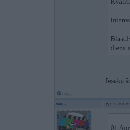
Kvalit
Intere
Blast.l
diena a
Iesaku š
Offline
968-jk
01. Apr 2018, 20:
01 Apr