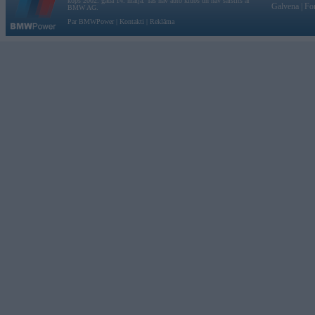
kopš 2002. gada 14. maija. Tas nav auto klubs un nav saistīts ar
Galvena
|
Fo
BMW AG.
Par BMWPower
|
Kontakti
|
Reklāma