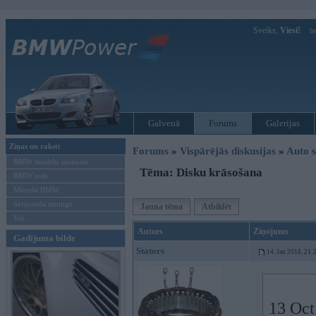
Sveiks,
Viesi!
Ie
Galvenā
Forums
Galerijas
Ziņas un raksti
Forums
»
Vispārējās diskusijas
»
Auto s
BMW modeļu jaunumi
Tēma: Disku krāsošana
BMW testi
Mēneša BMW
Sērijveida tūnings
Jauna tēma
Atbildēt
Vel...
Autors
Ziņojums
Gadījuma bilde
Stators
14. Jan 2018, 21:
13 Oct