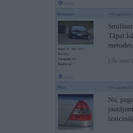
Offline
KristapsA
01. Apr 2018, 19:
Smilšust
Tāpat kā
metodes,
Kopš:
12. May 2011
No:
Rīga
Ziņojumi:
247
[ Šo ziņu 
Braucu ar:
Offline
Mizx
01. Apr 2018, 19:
Nu, paga
jautājum
izaicinā