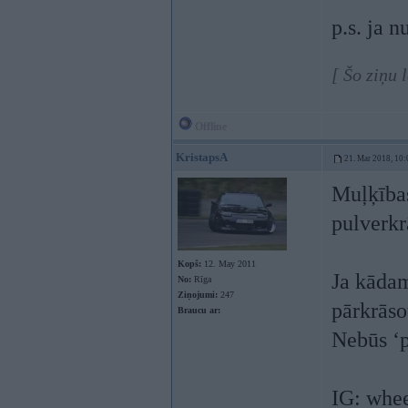
p.s. ja n
[ Šo ziņu 
Offline
KristapsA
21. Mar 2018, 10:
Muļķības
pulverkr
Kopš:
12. May 2011
Ja kādam
No:
Rīga
Ziņojumi:
247
pārkrāso
Braucu ar:
Nebūs ‘pa
IG: whe