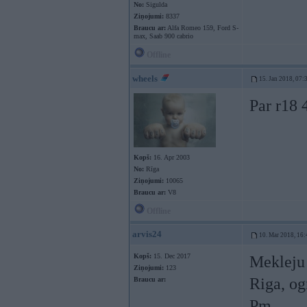
No:
Sigulda
Ziņojumi:
8337
Braucu ar:
Alfa Romeo 159, Ford S-
max, Saab 900 cabrio
Offline
wheels
15. Jan 2018, 07:
Par r18 
Kopš:
16. Apr 2003
No:
Rīga
Ziņojumi:
10065
Braucu ar:
V8
Offline
arvis24
10. Mar 2018, 16:
Kopš:
15. Dec 2017
Mekleju 
Ziņojumi:
123
Riga, ogr
Braucu ar:
Pm