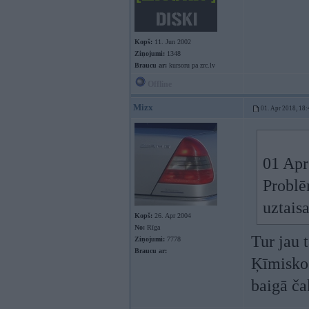
Kopš:
11. Jun 2002
Ziņojumi:
1348
Braucu ar:
kursoru pa zrc.lv
Offline
Mizx
01. Apr 2018, 18:
01 Apr
Problēm
uztais
Kopš:
26. Apr 2004
No:
Rīga
Tur jau t
Ziņojumi:
7778
Braucu ar:
Ķīmisko 
baigā ča