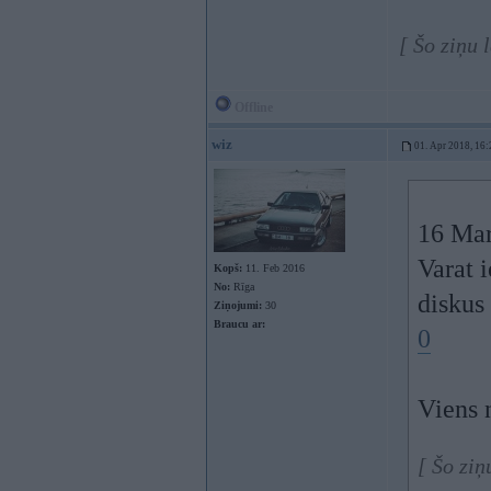
[ Šo ziņu 
Offline
wiz
01. Apr 2018, 16:
16 Mar
Varat i
Kopš:
11. Feb 2016
No:
Rīga
diskus
Ziņojumi:
30
Braucu ar:
0
Viens 
[ Šo ziņ