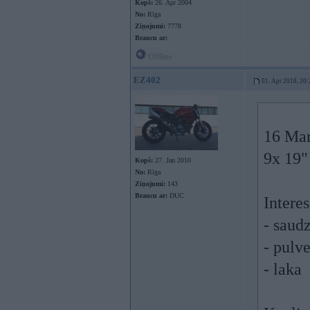
Kopš:
26. Apr 2004
No:
Rīga
Ziņojumi:
7778
Braucu ar:
Offline
EZ402
01. Apr 2018, 20:
16 Mar
9x 19"
Kopš:
27. Jan 2010
No:
Rīga
Ziņojumi:
143
Braucu ar:
DUC
Interes
- saud
- pulve
- laka