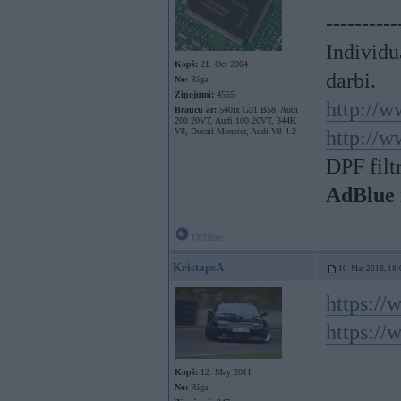
----------
Individu
Kopš:
21. Oct 2004
darbi.
No:
Rīga
Ziņojumi:
4555
http://w
Braucu ar:
540ix G31 B58, Audi
200 20VT, Audi 100 20VT, 344K
V8, Ducati Monster, Audi V8 4.2
http://w
DPF filt
AdBlue 
Offline
KristapsA
10. Mar 2018, 18:
https:/
https:/
Kopš:
12. May 2011
No:
Rīga