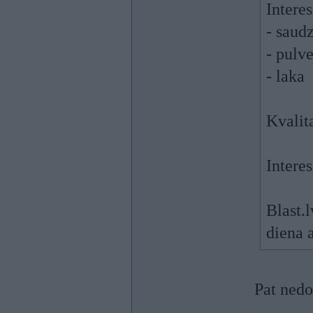
Interes
- saud
- pulve
- laka
Kvalit
Intere
Blast.l
diena a
Pat nedo