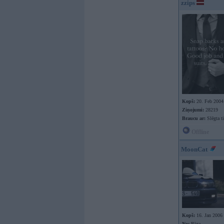
zzips
Kopš:
20. Feb 2004
Ziņojumi:
28219
Braucu ar:
Slēgta ti
Offline
MoonCat
Kopš:
16. Jan 2006
No:
Rīga