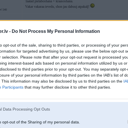
Taatad pielaboshana + kraasoshana.
Vakar vakaraa ievedu, shon jau dabuuj atpakalj!
W 540
16. Aug 2006, 21:11
.lv -
Do Not Process My Personal Information
2006-08-16 21:02, riddler rakstīja:
to opt-out of the sale, sharing to third parties, or processing of your per
formation for targeted advertising by us, please use the below opt-out s
kur vispaar var kvalitatiivi nokraasot disku komplektu
r selection. Please note that after your opt-out request is processed y
eing interest-based ads based on personal information utilized by us or
disclosed to third parties prior to your opt-out. You may separately opt-
aiz tilta pirms jūrmalas gatves (būtībā zem tilta) ir riepu serviss, tur pa 80Ls
neko neesmu darījies..
losure of your personal information by third parties on the IAB’s list of
. This information may also be disclosed by us to third parties on the
IA
u
Participants
that may further disclose it to other third parties.
16. Aug 2006, 21:32
l Data Processing Opt Outs
80Ls ir dārgi!
Es (ne gluši pats) krāsoju lētāk.
Vajag?
o opt-out of the Sharing of my personal data.