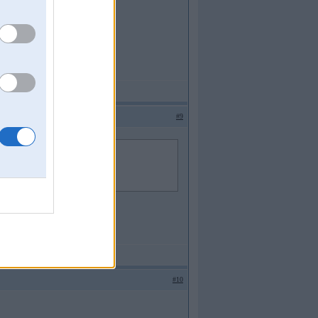
#9
#10