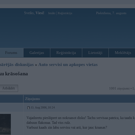
Sveiks,
Viesi!
|
Piektdiena, 7. augusts
Ienākt
Reģistrācija
Forums
Galerijas
Reģistrācija
Lietotāji
Meklētājs
pārējās diskusijas
»
Auto servisi un apkopes vietas
ku krāsošana
Atbildēt
1001 ziņojumi • L
Ziņojums
15. Aug 2006, 10:24
Vajadzeetu piesliipeet un nokraasot disku! Tachu servisaa pateica, ka taadu
dabuun flakonaa. Tad viss rulz.
Varbuut kaads zin labu servisu vai arii, kur jauc kraasas?