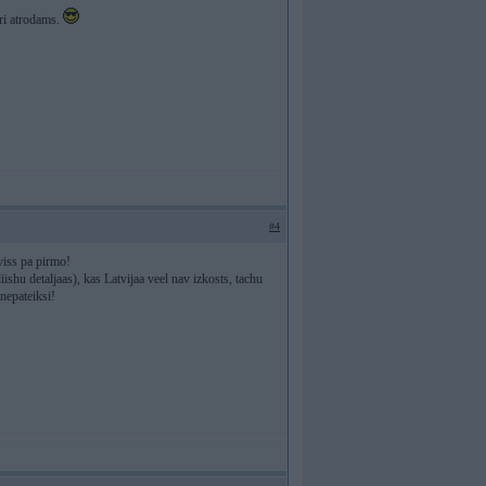
tri atrodams.
#4
viss pa pirmo!
ishu detaljaas), kas Latvijaa veel nav izkosts, tachu
nepateiksi!