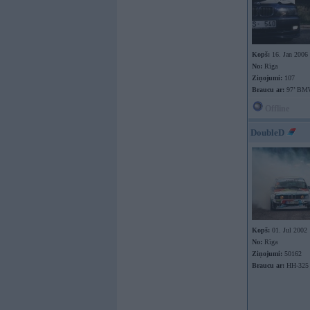
Kopš:
16. Jan 2006
No:
Rīga
Ziņojumi:
107
Braucu ar:
97’ BM
Offline
DoubleD
Kopš:
01. Jul 2002
No:
Rīga
Ziņojumi:
50162
Braucu ar:
HH-325