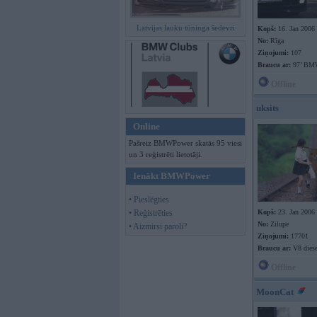
Latvijas lauku tūninga šedevri
Kopš:
16. Jan 2006
No:
Rīga
Ziņojumi:
107
Braucu ar:
97’ BM
Offline
uksits
Online
Pašreiz BMWPower skatās 95 viesi
un 3 reģistrēti lietotāji.
Ienākt BMWPower
• Pieslēgties
• Reģistrēties
Kopš:
23. Jan 2006
No:
Zilupe
• Aizmirsi paroli?
Ziņojumi:
17701
Braucu ar:
V8 diese
Offline
MoonCat