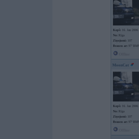
Kopš:
16. Jan 2006
No:
Rīga
Ziņojumi:
107
Braucu ar:
97’ BM
Offline
MoonCat
Kopš:
16. Jan 2006
No:
Rīga
Ziņojumi:
107
Braucu ar:
97’ BM
Offline