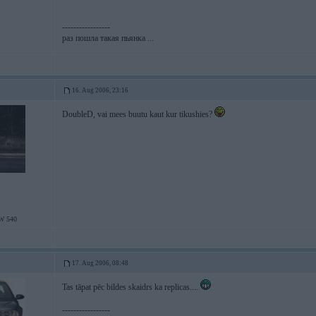
-----------------
раз пошла такая пьянка ...
16. Aug 2006, 23:16
DoubleD, vai mees buutu kaut kur tikushies?
W 540
17. Aug 2006, 08:48
Tas tāpat pēc bildes skaidrs ka replicas....
-----------------