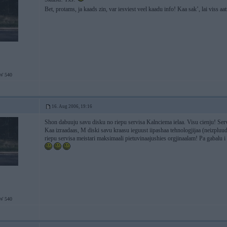
Bet, protams, ja kaads zin, var iesviest veel kaadu info! Kaa sak’, lai viss aa
W 540
16. Aug 2006, 19:16
Shon dabuuju savu disku no riepu servisa Kalnciema ielaa. Visu cienju! Ser
Kaa izraadaas, M diski savu kraasu ieguust iipashaa tehnologjijaa (neizpluudi
riepu servisa meistari maksimaali pietuvinaajushies orgjinaalam! Pa gabalu i 
W 540