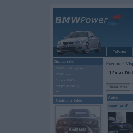
Galvenā
Ziņas un raksti
Forums
»
Vis
BMW modeļu jaunumi
Tēma: Dis
BMW testi
Mēneša BMW
Sērijveida tūnings
Jauna tēma
Vel...
Autors
Gadījuma bilde
MoonCat