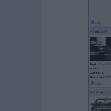
Offline
MoonCat
Kopš:
16. Jan 2006
No:
Rīga
Ziņojumi:
107
Braucu ar:
97’ BM
Offline
GirtzB