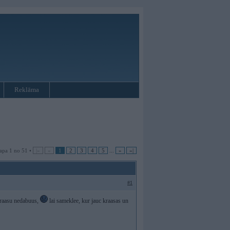
Reklāma
apa 1 no 51 •
|«
«
1
2
3
4
5
...
»
»|
#1
 kraasu nedabuus,
lai sameklee, kur jauc kraasas un