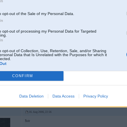
In
4
o opt-out of the Sale of my Personal Data.
In
Turbo AR-5900
412 Motormuzejā
to opt-out of processing my Personal Data for Targeted
ing.
In
16. Aug 2006, 22:52
o opt-out of Collection, Use, Retention, Sale, and/or Sharing
ersonal Data that Is Unrelated with the Purposes for which it
lected.
2006-08-16 19:16, MoonCat rakstīja:
Out
Kaa izraadaas, M diski savu kraasu ieguust iipashaa tehnologjijaa
CONFIRM
vecīt, Tev ir replikas
Data Deletion
Data Access
Privacy Policy
16. Aug 2006, 22:56
$str