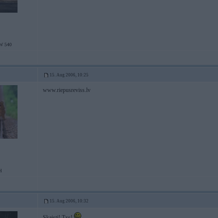
W 540
15. Aug 2006, 10:25
www.riepusreviss.lv
l
15. Aug 2006, 10:32
Skaisti! Txs!