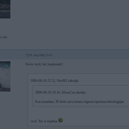
W 540
16. Aug 2006, 23:01
Nevis vecīt, bet Jaunkundz!
2006-08-16 22:52, ShofR2 rakstīja:
2006-08-16 19:16, MoonCat rakstīja:
Kaa izraadaas, M diski savu kraasu ieguust iipashaa tehnologjijaa
vecīt, Tev ir replikas