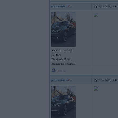
plakanais
29. Jan 2008, 11:14
Kopš:
02. Jul 2003
No:
Rīga
Ziņojumi:
25816
Braucu ar:
Individual
Offline
plakanais
29. Jan 2008, 11:16