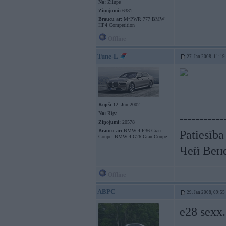
No:
Zilupe
Ziņojumi:
6381
Braucu ar:
M•PWR 777 BMW
HP4 Competition
Offline
Tune-L
27. Jan 2008, 11:19
Kopš:
12. Jun 2002
No:
Rīga
-----------
Ziņojumi:
20578
Braucu ar:
BMW 4 F36 Gran
Patiesība
Coupe, BMW 4 G26 Gran Coupe
Чей Вен
Offline
ABPC
29. Jan 2008, 09:55
e28 sexx.