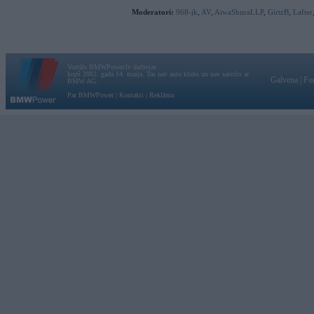
Moderatori:
968-jk
,
AV
,
AiwaShuraLLP
,
GirtzB
,
Lafter
Vortāls BMWPower.lv darbojas
kopš 2002. gada 14. maija. Tas nav auto klubs un nav saistīts ar
Galvena
|
Fo
BMW AG.
Par BMWPower
|
Kontakti
|
Reklāma