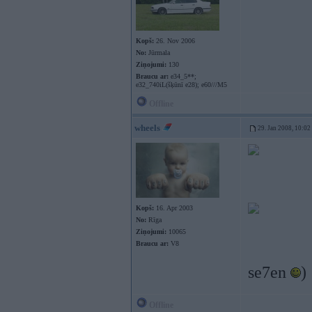
Kopš:
26. Nov 2006
No:
Jūrmala
Ziņojumi:
130
Braucu ar:
e34_5**;
e32_740iL(šķūnī e28); e60///M5
Offline
wheels
29. Jan 2008, 10:02
Kopš:
16. Apr 2003
No:
Rīga
Ziņojumi:
10065
Braucu ar:
V8
se7en
)
Offline