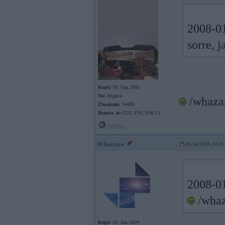
2008-01
sorre, 
Kopš:
19. Sep 2006
No:
Jelgava
/whazaa
Ziņojumi:
14480
Braucu ar:
G31, F31, E46 Ci
Offline
Whazaaa
26. Jan 2008, 14:21
2008-01
/whaz
Kopš:
24. Jun 2004