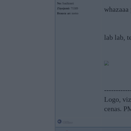
No:
Saulkrasti
whazaaa p
Ziņojumi:
71589
Braucu ar:
metro
lab lab, 
-----------
Logo, viz
cenas. P
Offline