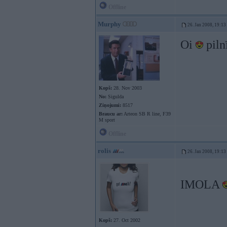
Offline
Murphy
26. Jan 2008, 19:13
Oi
piln
Kopš:
28. Nov 2003
No:
Sigulda
Ziņojumi:
8517
Braucu ar:
Arteon SB R line, F39
M sport
Offline
rolis
26. Jan 2008, 19:13
IMOLA
Kopš:
27. Oct 2002