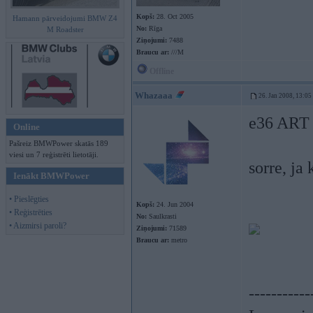
Kopš:
28. Oct 2005
Hamann pārveidojumi BMW Z4
No:
Rīga
M Roadster
Ziņojumi:
7488
Braucu ar:
///M
Offline
Whazaaa
26. Jan 2008, 13:05
e36 AR
Online
Pašreiz BMWPower skatās 189
viesi un 7 reģistrēti lietotāji.
sorre, ja
Ienākt BMWPower
• Pieslēgties
Kopš:
24. Jun 2004
• Reģistrēties
No:
Saulkrasti
• Aizmirsi paroli?
Ziņojumi:
71589
Braucu ar:
metro
-----------