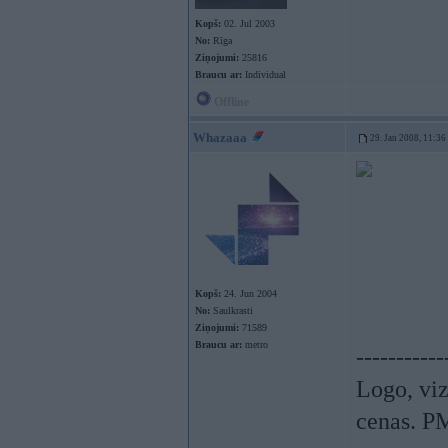
Kopš:
02. Jul 2003
No:
Rīga
Ziņojumi:
25816
Braucu ar:
Individual
Offline
Whazaaa
29. Jan 2008, 11:36
Kopš:
24. Jun 2004
No:
Saulkrasti
Ziņojumi:
71589
Braucu ar:
metro
-----------
Logo, viz
cenas. P