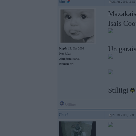
him
26. Jan 2008, 16:59
Mazakai
Isais Co
Un garai
Kopš:
13. Oct 2003
No:
Rīga
Ziņojumi:
9066
Braucu ar:
Stiliigi
Offline
Chief
26. Jan 2008, 17:03