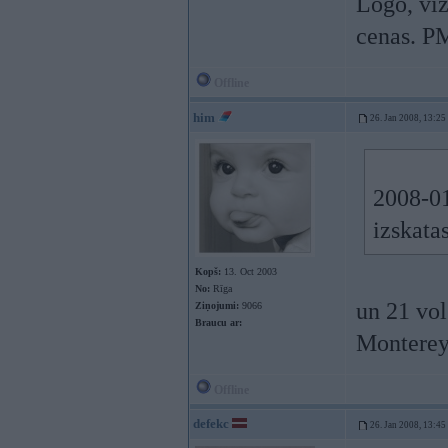
Logo, viz
cenas. P
Offline
him
26. Jan 2008, 13:25
2008-01
izskata
Kopš:
13. Oct 2003
No:
Rīga
un 21 vo
Ziņojumi:
9066
Braucu ar:
Montere
Offline
defekc
26. Jan 2008, 13:45