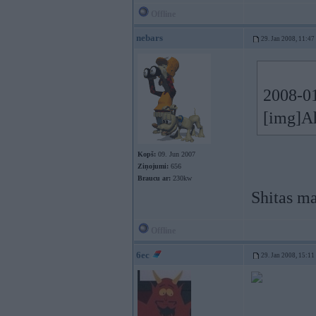
Offline
nebars
29. Jan 2008, 11:47
2008-01
[img]Ah
Kopš:
09. Jun 2007
Ziņojumi:
656
Braucu ar:
230kw
Shitas ma
Offline
6ec
29. Jan 2008, 15:11