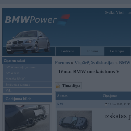
Sveiks,
Viesi!
Ie
Galvenā
Forums
Galerijas
Ziņas un raksti
Forums
»
Vispārējās diskusijas
»
BMW t
BMW modeļu jaunumi
Tēma: BMW un skaistums V
BMW testi
Mēneša BMW
Sērijveida tūnings
Tēma slēgta
Vel...
Autors
Ziņojums
Gadījuma bilde
KM
26. Jan 2008, 12:35
izskatas 