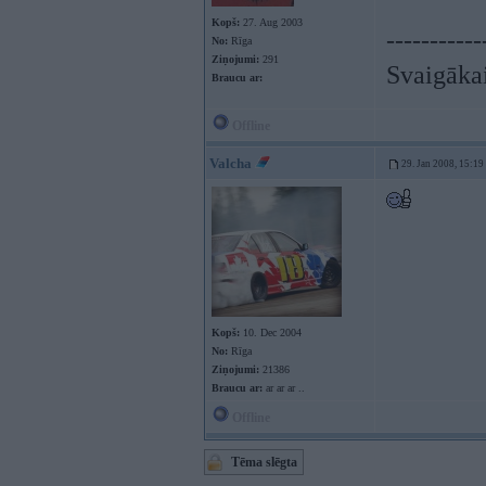
Kopš:
27. Aug 2003
-----------
No:
Rīga
Ziņojumi:
291
Svaigākai
Braucu ar:
Offline
Valcha
29. Jan 2008, 15:19
Kopš:
10. Dec 2004
No:
Rīga
Ziņojumi:
21386
Braucu ar:
ar ar ar ..
Offline
Tēma slēgta