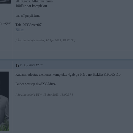
2018.gads. Atlikums 5mm
100Eur par komplektu
var arī pa pāriem.
, Jaguar
Tālr. 29333pieci07
Bildes
[ Šo ziņu laboja Janchs, 14 Apr 2023, 10:52:17 ]
15. Apr 2023, 12:57
Kadam radzotas ziemenes komplekts 4gab pa brīvu no Ikskiles?195/65 r15
Bildes watsap div82337div4
[ Šo ziņu laboja BTW, 15 Apr 2023, 13:00:37 ]