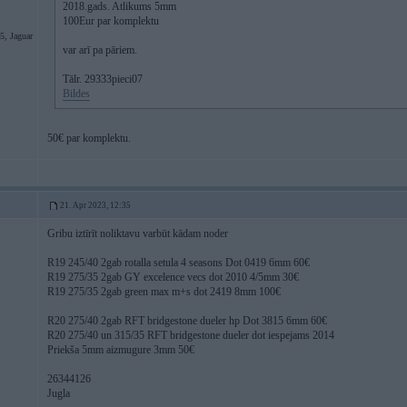
2018.gads. Atlikums 5mm
100Eur par komplektu
, Jaguar
var arī pa pāriem.
Tālr. 29333pieci07
Bildes
50€ par komplektu.
21. Apr 2023, 12:35
Gribu iztīrīt noliktavu varbūt kādam noder
R19 245/40 2gab rotalla setula 4 seasons Dot 0419 6mm 60€
R19 275/35 2gab GY excelence vecs dot 2010 4/5mm 30€
R19 275/35 2gab green max m+s dot 2419 8mm 100€
R20 275/40 2gab RFT bridgestone dueler hp Dot 3815 6mm 60€
R20 275/40 un 315/35 RFT bridgestone dueler dot iespejams 2014
Priekša 5mm aizmugure 3mm 50€
26344126
Jugla