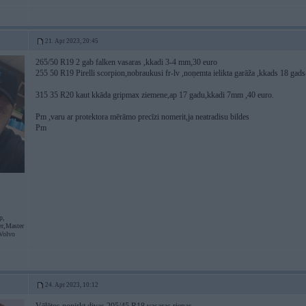
21. Apr 2023, 20:45
265/50 R19 2 gab falken vasaras ,kkadi 3-4 mm,30 euro
255 50 R19 Pirelli scorpion,nobraukusi fr-lv ,noņemta ielikta garāža ,kkads 18 gad
315 35 R20 kaut kkāda gripmax ziemene,ap 17 gadu,kkadi 7mm ,40 euro.
Pm ,varu ar protektora mērāmo precīzi nomerit,ja neatradisu bildes
Pm
p,
r,Master
 Volvo
24. Apr 2023, 10:12