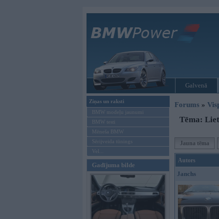
Galvenā
Ziņas un raksti
Forums
»
Vis
BMW modeļu jaunumi
Tēma: Liet
BMW testi
Mēneša BMW
Sērijveida tūnings
Jauna tēma
Vel...
Autors
Gadījuma bilde
Janchs