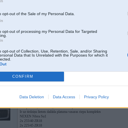
In
19. Apr 2023, 20:18
Interesē komplekts vasaras riepas 225/55R17 6mm atlikums
o opt-out of the Sale of my Personal Data.
Piedāvājumus wapp 29376401
In
to opt-out of processing my Personal Data for Targeted
ing.
In
o opt-out of Collection, Use, Retention, Sale, and/or Sharing
ersonal Data that Is Unrelated with the Purposes for which it
lected.
Out
CONFIRM
21. Apr 2023, 10:24
Data Deletion
Data Access
Privacy Policy
14 Apr 2023, 10:50:34
@Janchs
rakstīja:
Ir uz tirdziņu lietots dažāda platuma vasaras riepu komplekts
NEXEN Nfera Su1
2x 255/40 ZR18
2x 225/45 ZR18