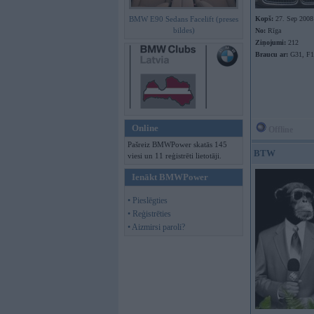
BMW E90 Sedans Facelift (preses
Kopš:
27. Sep 2008
bildes)
No:
Rīga
Ziņojumi:
212
Braucu ar:
G31, F15
Online
Offline
Pašreiz BMWPower skatās 145
BTW
viesi un 11 reģistrēti lietotāji.
Ienākt BMWPower
• Pieslēgties
• Reģistrēties
• Aizmirsi paroli?