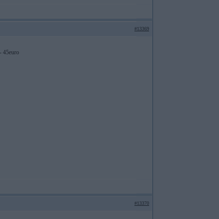
#13369
s- 45euro
#13370