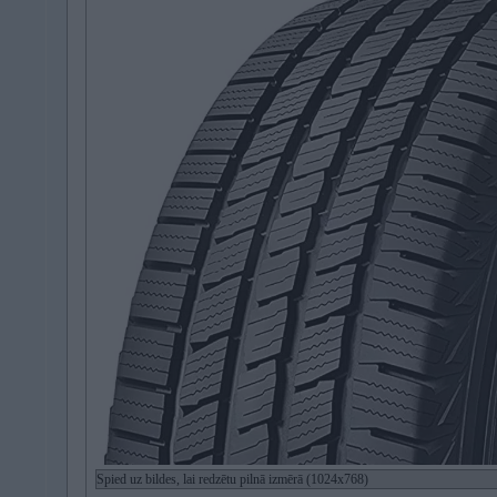
Spied uz bildes, lai redzētu pilnā izmērā (1024x768)