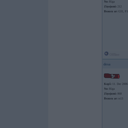
No:
Rīga
Ziņojumi:
212
Braucu ar:
G31, F15
Offline
desa
Kopš:
11. Dec 2006
No:
Rīga
Ziņojumi:
868
Braucu ar:
rs13