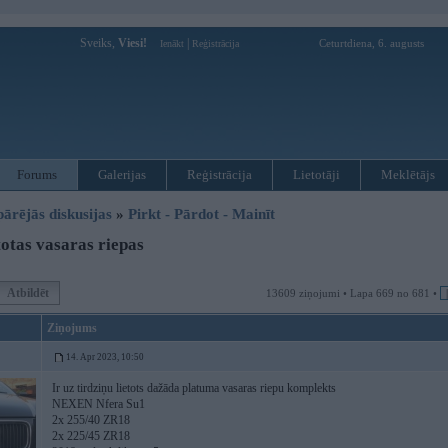
Sveiks,
Viesi!
|
Ceturtdiena, 6. augusts
Ienākt
Reģistrācija
Forums
Galerijas
Reģistrācija
Lietotāji
Meklētājs
pārējās diskusijas
»
Pirkt - Pārdot - Mainīt
otas vasaras riepas
Atbildēt
13609 ziņojumi • Lapa 669 no 681 •
Ziņojums
14. Apr 2023, 10:50
Ir uz tirdziņu lietots dažāda platuma vasaras riepu komplekts
NEXEN Nfera Su1
2x 255/40 ZR18
2x 225/45 ZR18