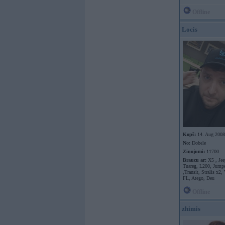
Offline
Locis
Kopš:
14. Aug 2008
No:
Dobele
Ziņojumi:
11700
Braucu ar:
X5 , Jee
Tuareg, L200, Jumpe
,Transit, Stralis x2,
FL, Atego, Deu
Offline
zhimis