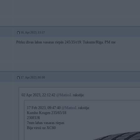
16. Apr 2023, 13:57
Pērku divas labas vasaras riepās 245/35/r19. Tukums/Rīga. PM me
17. Apr 2023, 00:00
02 Apr 2023, 22:12:42
@MatissL
rakstīja:
17 Feb 2023, 09:47:40
@MatissL
rakstīja:
Kumho Krugen 235/65/18
230EUR
7mm labas vasaras riepas
Bija virsū uz XC60