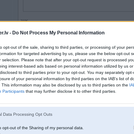
210€
.lv -
Do Not Process My Personal Information
175€
to opt-out of the sale, sharing to third parties, or processing of your per
formation for targeted advertising by us, please use the below opt-out s
17. Apr 2023, 00:12
r selection. Please note that after your opt-out request is processed y
eing interest-based ads based on personal information utilized by us or
Meklēju 1 Riepu
disclosed to third parties prior to your opt-out. You may separately opt-
Sailun Atrezzo zsr 225/45 R17
losure of your personal information by third parties on the IAB’s list of
. This information may also be disclosed by us to third parties on the
IA
Participants
that may further disclose it to other third parties.
l Data Processing Opt Outs
u bet
o opt-out of the Sharing of my personal data.