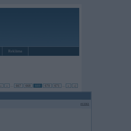
Reklāma
|«
«
...
667
668
669
670
671
...
»
»|
#13361