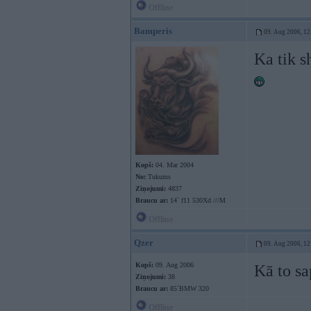
Offline
Bamperis
09. Aug 2006, 12
Ka tik s
Kopš:
04. Mar 2004
No:
Tukums
Ziņojumi:
4837
Braucu ar:
14` f11 530Xd ///M
Offline
Qzer
09. Aug 2006, 12
Kopš:
09. Aug 2006
Kā to sa
Ziņojumi:
38
Braucu ar:
85`BMW 320
Offline