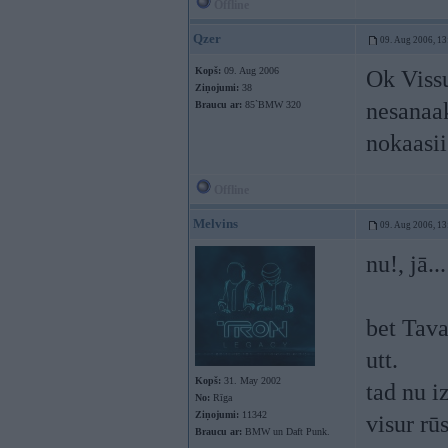
Offline
Qzer
09. Aug 2006, 13
Kopš:
09. Aug 2006
Ok Viss
Ziņojumi:
38
nesanaak
Braucu ar:
85`BMW 320
nokaasi
Offline
Melvins
09. Aug 2006, 13
nu!, jā...
bet Tava
utt.
Kopš:
31. May 2002
tad nu i
No:
Rīga
Ziņojumi:
11342
visur rū
Braucu ar:
BMW un Daft Punk.