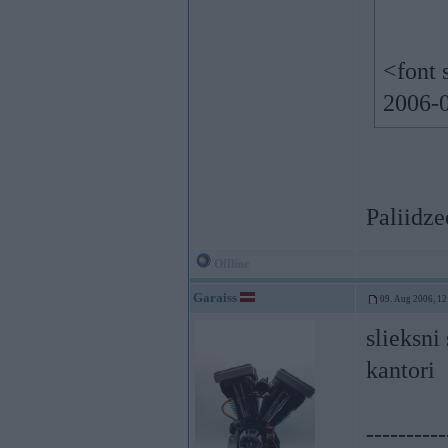
<font 
2006-0
Paliidze
Offline
Garaiss
09. Aug 2006, 12
slieksni
kantori
----------