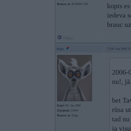
kopts es
Braucu ar:
85`BMW 320
iedeva s
brauc uz
Offline
depo
09. Aug 2006, 13
2006-0
nu!, jā.
bet Ta
Kopš:
09. Jan 2006
rūsa ut
Ziņojumi:
21004
Braucu ar:
Zirgu
tad nu 
ja vis