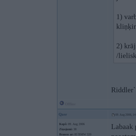
1) var
kliņķi
2) krā
/lielis
Riddler`
Offline
Qzer
09. Aug 2006, 14
Kopš:
09. Aug 2006
Labaak p
Ziņojumi:
38
Braucu ar:
85`BMW 320