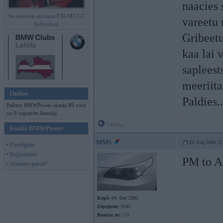
naacies 
No pelniem atdzimis E36 M3 GT
vareetu 
Individual
Gribeetu
kaa lai 
sapleests
meeriit
Online
Paldies.
Pašreiz BMWPower skatās 89 viesi
un 8 reģistrēti lietotāji.
Offline
Ienākt BMWPower
MMS
09. Aug 2006, 12
• Pieslēgties
• Reģistrēties
PM to A
• Aizmirsi paroli?
Kopš:
04. Dec 2002
Ziņojumi:
3145
Braucu ar:
///3