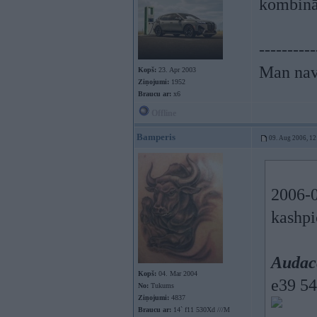
kombinā
----------
Man nav
Kopš:
23. Apr 2003
Ziņojumi:
1952
Braucu ar:
x6
Offline
Bamperis
09. Aug 2006, 12
2006-0
kashpi
Audace
Kopš:
04. Mar 2004
e39 54
No:
Tukums
Ziņojumi:
4837
Braucu ar:
14` f11 530Xd ///M