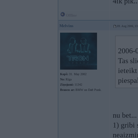
4ik pik..
Offline
Melvins
09. Aug 2006, 13
2006-0
Tas sli
ieteik
Kopš:
31. May 2002
piespa
No:
Rīga
Ziņojumi:
11342
Braucu ar:
BMW un Daft Punk.
nu bet...
1) gribi
neaizmir