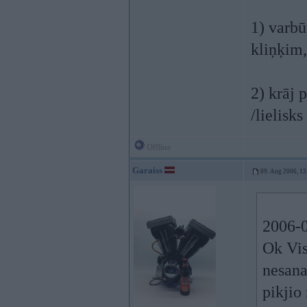
1) varbū
kliņķim,
2) krāj 
/lielisks
Offline
Garaiss
09. Aug 2006, 13
2006-0
Ok Vis
nesana
pikjio