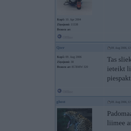
Kopš:
10. Apr 2004
Ziņojumi:
11538
Braucu ar:
Offline
Qzer
09. Aug 2006, 12
Kopš:
09. Aug 2006
Tas sliek
Ziņojumi:
38
ieteikt 
Braucu ar:
85`BMW 320
piespakt
Offline
ghost
09. Aug 2006, 12
Padomaa 
liimee a