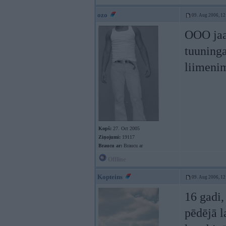
ozo
09. Aug 2006, 12
OOO jaaa
tuuninga
liimeni
Kopš:
27. Oct 2005
Ziņojumi:
19117
Braucu ar:
Braucu ar
Offline
Kopteins
09. Aug 2006, 12
16 gadi,
pēdējā l