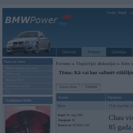
Sveiks,
Viesi!
Ie
Galvenā
Forums
Galerijas
Ziņas un raksti
Forums
»
Vispārējās diskusijas
»
Auto s
BMW modeļu jaunumi
Tēma: Kā vai kur salīmēt stiklšķi
BMW testi
Mēneša BMW
Sērijveida tūnings
Jauna tēma
Atbildēt
Vel...
Autors
Ziņojums
Gadījuma bilde
Qzer
09. Aug 2006, 12
Kopš:
09. Aug 2006
Chau vis
Ziņojumi:
38
85 gada.
Braucu ar:
85`BMW 320