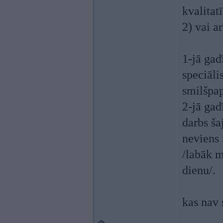
kvalitatī
2) vai a
1-jā gad
speciāli
smilšpap
2-jā gad
darbs ša
neviens 
/labāk m
dienu/.
kas nav 