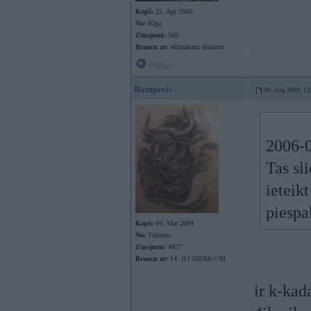
Kopš:
25. Apr 2005
No:
Rīga
Ziņojumi:
569
Braucu ar:
sēdinātiem diskiem
Offline
Bamperis
09. Aug 2006, 12
2006-0
Tas sli
ieteik
piespa
Kopš:
04. Mar 2004
No:
Tukums
Ziņojumi:
4837
Braucu ar:
14` f11 530Xd ///M
ir k-kad