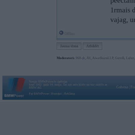
peectam f
1rmais 
vajag, u
Offline
Jauna tēma
Atbildēt
Moderatori:
968-jk
,
AV
,
AiwaShuraLLP
,
GirtzB
,
Lafter
Vortāls BMWPower.lv darbojas
kopš 2002. gada 14. maija. Tas nav auto klubs un nav saistīts ar
Galvena
|
Fo
BMW AG.
Par BMWPower
|
Kontakti
|
Reklāma